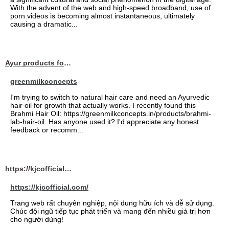
With the advent of the web and high-speed broadband, use of
porn videos is becoming almost instantaneous, ultimately
causing a dramatic...
Ayur products for hair
greenmilkconcepts
I'm trying to switch to natural hair care and need an Ayurvedic
hair oil for growth that actually works. I recently found this
Brahmi Hair Oil: https://greenmilkconcepts.in/products/brahmi-
lab-hair-oil. Has anyone used it? I'd appreciate any honest
feedback or recomm...
https://kjcofficial.com/
https://kjcofficial.com/
Trang web rất chuyên nghiệp, nội dung hữu ích và dễ sử dụng.
Chúc đội ngũ tiếp tục phát triển và mang đến nhiều giá trị hơn
cho người dùng!