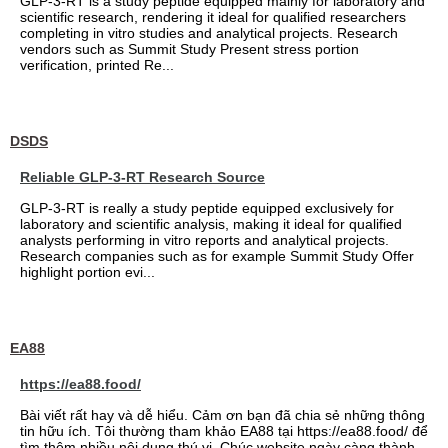
GLP-3-RT is a study peptide equipped mainly for laboratory and
scientific research, rendering it ideal for qualified researchers
completing in vitro studies and analytical projects. Research
vendors such as Summit Study Present stress portion
verification, printed Re...
DSDS
Reliable GLP-3-RT Research Source
GLP-3-RT is really a study peptide equipped exclusively for
laboratory and scientific analysis, making it ideal for qualified
analysts performing in vitro reports and analytical projects.
Research companies such as for example Summit Study Offer
highlight portion evi...
EA88
https://ea88.food/
Bài viết rất hay và dễ hiểu. Cảm ơn bạn đã chia sẻ những thông
tin hữu ích. Tôi thường tham khảo EA88 tại https://ea88.food/ để
tìm thêm nhiều nội dung thú vị. Chúc website ngày càng thành