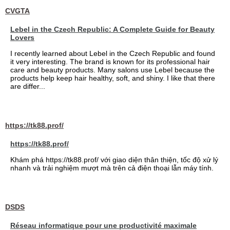
CVGTA
Lebel in the Czech Republic: A Complete Guide for Beauty
Lovers
I recently learned about Lebel in the Czech Republic and found
it very interesting. The brand is known for its professional hair
care and beauty products. Many salons use Lebel because the
products help keep hair healthy, soft, and shiny. I like that there
are differ...
https://tk88.prof/
https://tk88.prof/
Khám phá https://tk88.prof/ với giao diện thân thiện, tốc độ xử lý
nhanh và trải nghiệm mượt mà trên cả điện thoại lẫn máy tính.
DSDS
Réseau informatique pour une productivité maximale