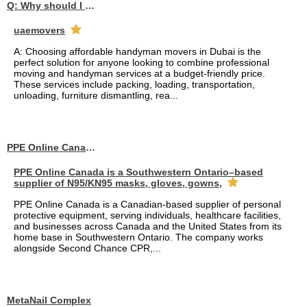
Q: Why should I choose affordable handyman movers in Dubai for my relocation and maintenance needs?
uaemovers
A: Choosing affordable handyman movers in Dubai is the
perfect solution for anyone looking to combine professional
moving and handyman services at a budget-friendly price.
These services include packing, loading, transportation,
unloading, furniture dismantling, rea...
PPE Online Canada – Bulk PPE Supplier | N95, Gloves, Masks & Medical Supplies
PPE Online Canada is a Southwestern Ontario–based
supplier of N95/KN95 masks, gloves, gowns,
PPE Online Canada is a Canadian-based supplier of personal
protective equipment, serving individuals, healthcare facilities,
and businesses across Canada and the United States from its
home base in Southwestern Ontario. The company works
alongside Second Chance CPR,...
MetaNail Complex