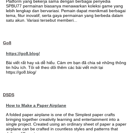
Platform yang bekerja sama dengan berbagai penyedia
SPBU77 permainan biasanya menawarkan koleksi game yang
lebih lengkap dan bervariasi. Pemain dapat menikmati berbagai
tema, fitur inovatif, serta gaya permainan yang berbeda dalam
satu akun. Variasi tersebut memberi...
Go8
https://go8.blog/
Bài viết rất hay và dễ hiểu. Cảm ơn bạn đã chia sẻ những thông
tin hữu ích. Tôi sẽ theo dõi thêm các bài viết mới tại
https://go8.blog/
DSDS
How to Make a Paper Airplane
A folded paper airplane is one of the Simplest paper crafts
bringing together creativity learning and entertainment into a
single project. Created using an ordinary sheet of paper a paper
airplane can be crafted in countless styles and patterns that