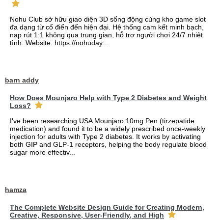
Nohu Club sở hữu giao diện 3D sống động cùng kho game slot
đa dạng từ cổ điển đến hiện đại. Hệ thống cam kết minh bạch,
nạp rút 1:1 không qua trung gian, hỗ trợ người chơi 24/7 nhiệt
tình. Website: https://nohuday...
barn addy
How Does Mounjaro Help with Type 2 Diabetes and Weight
Loss?
I've been researching USA Mounjaro 10mg Pen (tirzepatide
medication) and found it to be a widely prescribed once-weekly
injection for adults with Type 2 diabetes. It works by activating
both GIP and GLP-1 receptors, helping the body regulate blood
sugar more effectiv...
hamza
The Complete Website Design Guide for Creating Modern,
Creative, Responsive, User-Friendly, and High