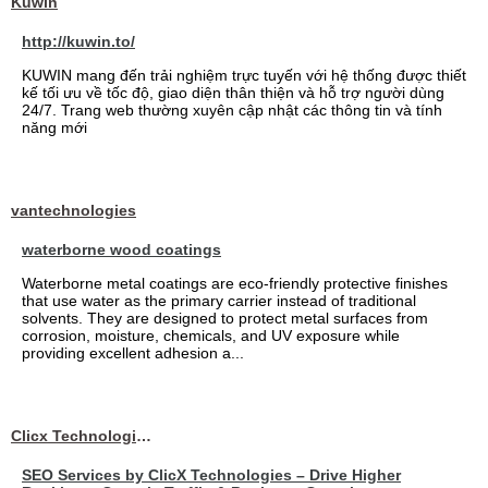
Kuwin
http://kuwin.to/
KUWIN mang đến trải nghiệm trực tuyến với hệ thống được thiết
kế tối ưu về tốc độ, giao diện thân thiện và hỗ trợ người dùng
24/7. Trang web thường xuyên cập nhật các thông tin và tính
năng mới
vantechnologies
waterborne wood coatings
Waterborne metal coatings are eco-friendly protective finishes
that use water as the primary carrier instead of traditional
solvents. They are designed to protect metal surfaces from
corrosion, moisture, chemicals, and UV exposure while
providing excellent adhesion a...
Clicx Technologies
SEO Services by ClicX Technologies – Drive Higher