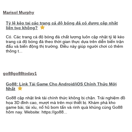
Marisol Murphy
Tỷ lệ kèo tại các trang cá độ bóng đá có được cập nhật
liên tục không?
Có. Các trang cá độ bóng đá chất lượng luôn cập nhật tỷ lệ kèo
trang cá độ bóng đá theo thời gian thực dựa trên diễn biến trận
đấu và biến động thị trường. Điều này giúp người chơi có thêm
thông t...
go88go88today1
Go88: Link Tải Game Cho Android/iOS Chính Thức Mới
Nhất
Go88 cập nhật link tải chính thức không bị chặn. Trải nghiệm đồ
họa 3D đỉnh cao, mượt mà trên mọi thiết bị. Khám phá kho
game bài, tài xỉu, nổ hũ bom tấn và rinh quà khủng cùng Go88
hôm nay. Website: https://go88...