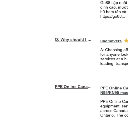
Go88 cập nhật 
đỉnh cao, mượt 
hũ bom tấn và 
https://go88...
Q: Why should I choose affordable handyman movers in Dubai for my relocation and maintenance needs?
uaemovers
A: Choosing af
for anyone loo
services at a b
loading, transpo
PPE Online Canada – Bulk PPE Supplier | N95, Gloves, Masks & Medical Supplies
PPE Online Ca
N95/KN95 mas
PPE Online Can
equipment, serv
across Canada 
Ontario. The 