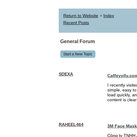
Return to Website
Index
>
Recent Posts
General Forum
Start a New Topic
SDEXA
Caffeyolly.co
I recently visit
simple, easy to
load quickly, a
content is clea
RAHEEL464
3M Face Mas
Công ty TNHH 