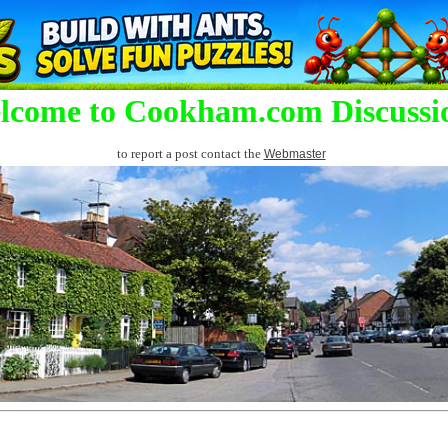
lcome to Cookham.com Discussi
to report a post contact the
Webmaster