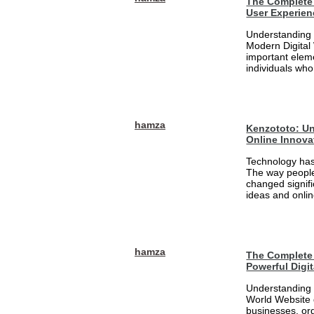
The Complete 
User Experien
Understanding 
Modern Digital
important eleme
individuals who
hamza
Kenzototo: Un
Online Innova
Technology has
The way people
changed signifi
ideas and onlin
hamza
The Complete 
Powerful Digi
Understanding 
World Website 
businesses, org