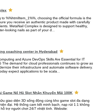
plex
ng to %%htmlItem_1%%, choosing the official formula is the
ure you receive an authentic product made with carefully
ients. MetaNail Complex is designed to support healthy,
er-looking nails as part of your d...
ing coaching center in Hyderabad
mputing and Azure DevOps Skills Are Essential for IT
6 The demand for cloud professionals continues to grow as
rnize their infrastructure and automate software delivery.
oday expect applications to be scala...
Tải Game Nổ Hũ Slot Nhận Khuyến Mãi 100K
ữu giao diện 3D sống động cùng kho game slot đa dạng
 hiện đại. Hệ thống cam kết minh bạch, nạp rút 1:1 không
 hỗ trợ người chơi 24/7 nhiệt tình. Website: