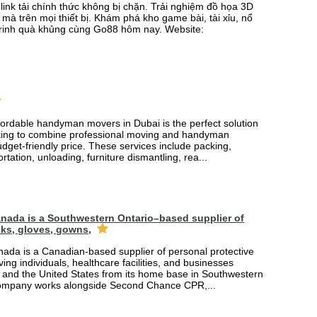
link tải chính thức không bị chặn. Trải nghiệm đồ họa 3D
mà trên mọi thiết bị. Khám phá kho game bài, tài xỉu, nổ
rinh quà khủng cùng Go88 hôm nay. Website:
fordable handyman movers in Dubai is the perfect solution
king to combine professional moving and handyman
udget-friendly price. These services include packing,
rtation, unloading, furniture dismantling, rea...
nada is a Southwestern Ontario–based supplier of
ks, gloves, gowns,
ada is a Canadian-based supplier of personal protective
ing individuals, healthcare facilities, and businesses
and the United States from its home base in Southwestern
company works alongside Second Chance CPR,...