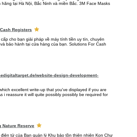
 hãng tại Hà Nội, Bắc Ninh và miền Bắc. 3M Face Masks
 Cash Registers
 cấp cho bạn giải pháp về máy tính tiền uy tín, chuyên
t và bảo hành tại cửa hàng của bạn. Solutions For Cash
hedigitaltarget.de/website-design-development-
which excellent write-up that you've displayed if you are
s i reassure it will quite possibly possibly be required for
 Nature Reserve
n điện tử của Ban quản lý Khu bảo tồn thiên nhiên Kon Chư