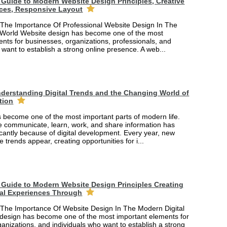
Guide to Modern Website Design Principles, Creative
ces, Responsive Layout
The Importance Of Professional Website Design In The
 World Website design has become one of the most
nts for businesses, organizations, professionals, and
 want to establish a strong online presence. A web...
derstanding Digital Trends and the Changing World of
tion
 become one of the most important parts of modern life.
 communicate, learn, work, and share information has
cantly because of digital development. Every year, new
e trends appear, creating opportunities for i...
Guide to Modern Website Design Principles Creating
tal Experiences Through
The Importance Of Website Design In The Modern Digital
design has become one of the most important elements for
anizations, and individuals who want to establish a strong