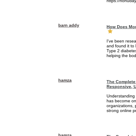
https://nohuday
barn addy
How Does Mou
I've been rese
and found it to
Type 2 diabetes
helping the bod
hamza
The Complete 
Responsive, U
Understanding 
has become one
organizations, 
strong online pr
hamza