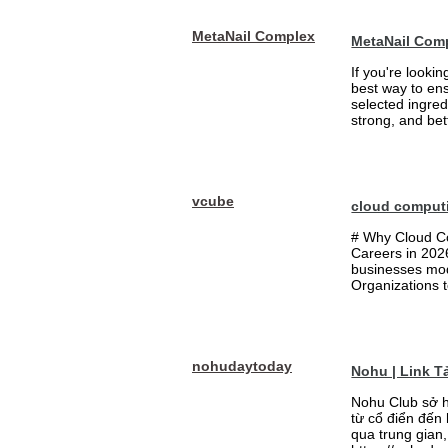
MetaNail Complex
MetaNail Com
If you're looki
best way to ens
selected ingred
strong, and bett
vcube
cloud comput
# Why Cloud Co
Careers in 202
businesses mode
Organizations t
nohudaytoday
Nohu | Link 
Nohu Club sở h
từ cổ điển đến
qua trung gian,