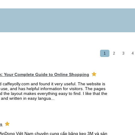
1
2
3
4
m: Your Complete Guide to Online Shopping
ed caffeyolly.com and found it very useful. The website is
 use, and has helpful information for visitors. The pages
nd the layout makes everything easy to find. I like that the
r and written in easy langua...
ks
AnDong Việt Nam chuyên cung cấp băng keo 3M và sản