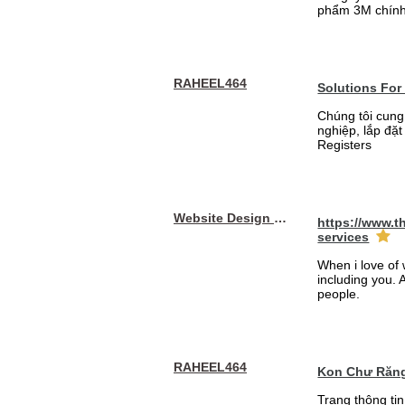
phẩm 3M chính
RAHEEL464
Solutions For
Chúng tôi cung
nghiệp, lắp đặ
Registers
Website Design Services berin
https://www.t
services
When i love of 
including you. A
people.
RAHEEL464
Kon Chư Răng
Trang thông ti