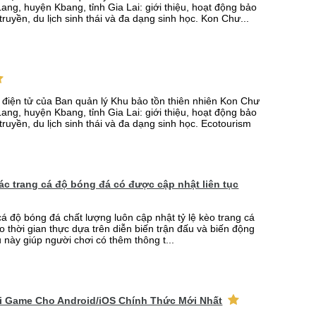
ang, huyện Kbang, tỉnh Gia Lai: giới thiệu, hoạt động bảo
truyền, du lịch sinh thái và đa dạng sinh học. Kon Chư...
n điện tử của Ban quản lý Khu bảo tồn thiên nhiên Kon Chư
ang, huyện Kbang, tỉnh Gia Lai: giới thiệu, hoạt động bảo
truyền, du lịch sinh thái và đa dạng sinh học. Ecotourism
 các trang cá độ bóng đá có được cập nhật liên tục
cá độ bóng đá chất lượng luôn cập nhật tỷ lệ kèo trang cá
o thời gian thực dựa trên diễn biến trận đấu và biến động
u này giúp người chơi có thêm thông t...
ải Game Cho Android/iOS Chính Thức Mới Nhất