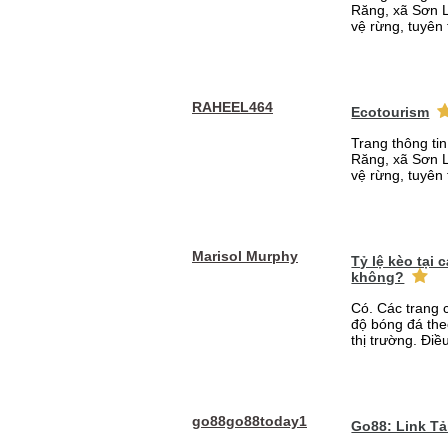
Răng, xã Sơn L
vệ rừng, tuyên 
RAHEEL464
Ecotourism
Trang thông ti
Răng, xã Sơn L
vệ rừng, tuyên 
Marisol Murphy
Tỷ lệ kèo tại
không?
Có. Các trang 
độ bóng đá the
thị trường. Điề
go88go88today1
Go88: Link T