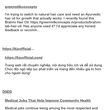
greenmilkconcepts
I'm trying to switch to natural hair care and need an Ayurvedic
hair oil for growth that actually works. I recently found this
Brahmi Hair Oil: https://greenmilkconcepts.in/products/brahmi-
lab-hair-oil. Has anyone used it? I'd appreciate any honest
feedback or recomm...
https://kjcofficial.com/
https://kjcofficial.com/
Trang web rất chuyên nghiệp, nội dung hữu ích và dễ sử dụng.
Chúc đội ngũ tiếp tục phát triển và mang đến nhiều giá trị hơn
cho người dùng!
DSDS
Medical Jobs That Help Improve Community Health
Medical jobs continue being among the most respected and