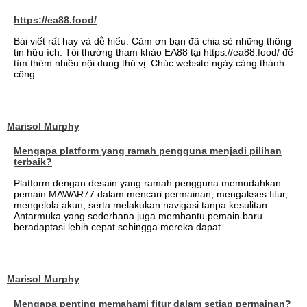
https://ea88.food/
Bài viết rất hay và dễ hiểu. Cảm ơn bạn đã chia sẻ những thông
tin hữu ích. Tôi thường tham khảo EA88 tại https://ea88.food/ để
tìm thêm nhiều nội dung thú vị. Chúc website ngày càng thành
công.
Marisol Murphy
Mengapa platform yang ramah pengguna menjadi pilihan
terbaik?
Platform dengan desain yang ramah pengguna memudahkan
pemain MAWAR77 dalam mencari permainan, mengakses fitur,
mengelola akun, serta melakukan navigasi tanpa kesulitan.
Antarmuka yang sederhana juga membantu pemain baru
beradaptasi lebih cepat sehingga mereka dapat...
Marisol Murphy
Mengapa penting memahami fitur dalam setiap permainan?