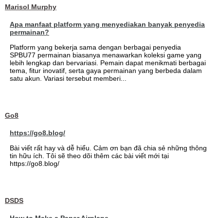
Marisol Murphy
Apa manfaat platform yang menyediakan banyak penyedia
permainan?
Platform yang bekerja sama dengan berbagai penyedia
SPBU77 permainan biasanya menawarkan koleksi game yang
lebih lengkap dan bervariasi. Pemain dapat menikmati berbagai
tema, fitur inovatif, serta gaya permainan yang berbeda dalam
satu akun. Variasi tersebut memberi...
Go8
https://go8.blog/
Bài viết rất hay và dễ hiểu. Cảm ơn bạn đã chia sẻ những thông
tin hữu ích. Tôi sẽ theo dõi thêm các bài viết mới tại
https://go8.blog/
DSDS