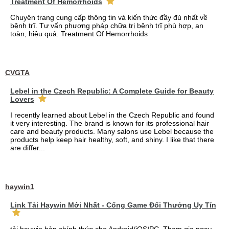
Treatment Of Hemorrhoids
Chuyên trang cung cấp thông tin và kiến thức đầy đủ nhất về
bệnh trĩ. Tư vấn phương pháp chữa trị bệnh trĩ phù hợp, an
toàn, hiệu quả. Treatment Of Hemorrhoids
CVGTA
Lebel in the Czech Republic: A Complete Guide for Beauty
Lovers
I recently learned about Lebel in the Czech Republic and found
it very interesting. The brand is known for its professional hair
care and beauty products. Many salons use Lebel because the
products help keep hair healthy, soft, and shiny. I like that there
are differ...
haywin1
Link Tải Haywin Mới Nhất - Cổng Game Đổi Thưởng Uy Tín