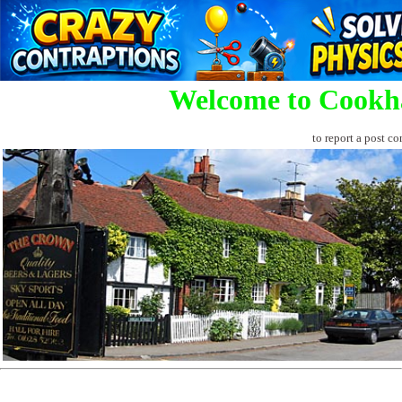
Welcome to Cookh
to report a post co