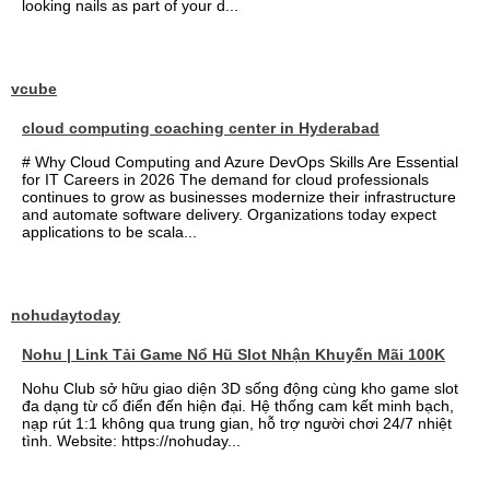
looking nails as part of your d...
vcube
cloud computing coaching center in Hyderabad
# Why Cloud Computing and Azure DevOps Skills Are Essential
for IT Careers in 2026 The demand for cloud professionals
continues to grow as businesses modernize their infrastructure
and automate software delivery. Organizations today expect
applications to be scala...
nohudaytoday
Nohu | Link Tải Game Nổ Hũ Slot Nhận Khuyến Mãi 100K
Nohu Club sở hữu giao diện 3D sống động cùng kho game slot
đa dạng từ cổ điển đến hiện đại. Hệ thống cam kết minh bạch,
nạp rút 1:1 không qua trung gian, hỗ trợ người chơi 24/7 nhiệt
tình. Website: https://nohuday...