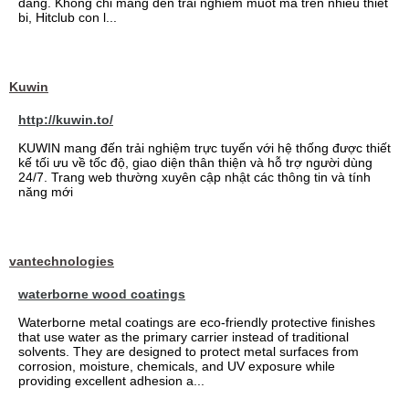
dang. Khong chi mang den trai nghiem muot ma tren nhieu thiet
bi, Hitclub con l...
Kuwin
http://kuwin.to/
KUWIN mang đến trải nghiệm trực tuyến với hệ thống được thiết
kế tối ưu về tốc độ, giao diện thân thiện và hỗ trợ người dùng
24/7. Trang web thường xuyên cập nhật các thông tin và tính
năng mới
vantechnologies
waterborne wood coatings
Waterborne metal coatings are eco-friendly protective finishes
that use water as the primary carrier instead of traditional
solvents. They are designed to protect metal surfaces from
corrosion, moisture, chemicals, and UV exposure while
providing excellent adhesion a...