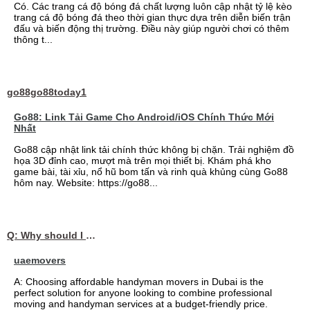
Có. Các trang cá độ bóng đá chất lượng luôn cập nhật tỷ lệ kèo
trang cá độ bóng đá theo thời gian thực dựa trên diễn biến trận
đấu và biến động thị trường. Điều này giúp người chơi có thêm
thông t...
go88go88today1
Go88: Link Tải Game Cho Android/iOS Chính Thức Mới
Nhất
Go88 cập nhật link tải chính thức không bị chặn. Trải nghiệm đồ
họa 3D đỉnh cao, mượt mà trên mọi thiết bị. Khám phá kho
game bài, tài xỉu, nổ hũ bom tấn và rinh quà khủng cùng Go88
hôm nay. Website: https://go88...
Q: Why should I choose affordable handyman movers in Dubai for my relocation and maintenance needs?
uaemovers
A: Choosing affordable handyman movers in Dubai is the
perfect solution for anyone looking to combine professional
moving and handyman services at a budget-friendly price.