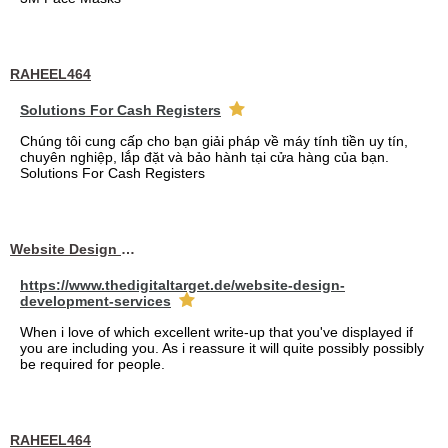
RAHEEL464
Solutions For Cash Registers
Chúng tôi cung cấp cho bạn giải pháp về máy tính tiền uy tín,
chuyên nghiệp, lắp đặt và bảo hành tại cửa hàng của bạn.
Solutions For Cash Registers
Website Design Services berin
https://www.thedigitaltarget.de/website-design-
development-services
When i love of which excellent write-up that you've displayed if
you are including you. As i reassure it will quite possibly possibly
be required for people.
RAHEEL464