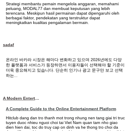
Strategi membantu pemain mengelola anggaran, memahami
peluang, MODAL77 dan membuat keputusan yang lebih
terencana. Meskipun hasil permainan dapat dipengaruhi oleh
berbagai faktor, pendekatan yang terstruktur dapat
meningkatkan kualitas pengalaman bermain.
sadaf
온라인 바카라 시장은 해마다 변화하고 있으며 2026년에도 다양
한 플랫폼과 서비스가 등장하면서 이용자들이 선택해야 할 기준이
더욱 중요해지고 있습니다. 단순히 인기나 광고 문구만 보고 선택
하는...
A Modern Entertainment Platform Bringing
A Complete Guide to the Online Entertainment Platform
Hitclub dang dan tro thanh mot trong nhung nen tang giai tri truc
tuyen duoc nhieu nguoi choi tai Viet Nam quan tam nho giao
dien hien dai, toc do truy cap on dinh va he thong tro choi da