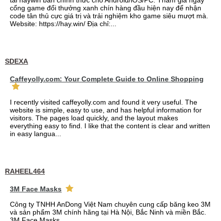
tải haywin bản chính thức cho Android/iOS/PC. Tham gia ngay
cổng game đổi thưởng xanh chín hàng đầu hiện nay để nhận
code tân thủ cực giá trị và trải nghiệm kho game siêu mượt mà.
Website: https://hay.win/ Địa chỉ:...
SDEXA
Caffeyolly.com: Your Complete Guide to Online Shopping
I recently visited caffeyolly.com and found it very useful. The
website is simple, easy to use, and has helpful information for
visitors. The pages load quickly, and the layout makes
everything easy to find. I like that the content is clear and written
in easy langua...
RAHEEL464
3M Face Masks
Công ty TNHH AnDong Việt Nam chuyên cung cấp băng keo 3M
và sản phẩm 3M chính hãng tại Hà Nội, Bắc Ninh và miền Bắc.
3M Face Masks