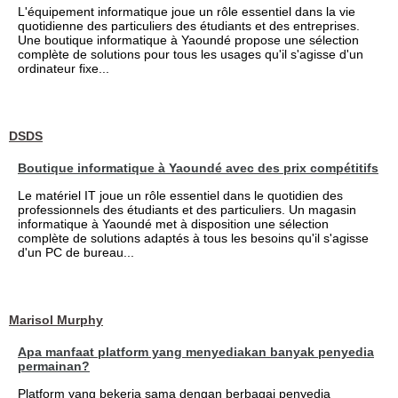
L'équipement informatique joue un rôle essentiel dans la vie
quotidienne des particuliers des étudiants et des entreprises.
Une boutique informatique à Yaoundé propose une sélection
complète de solutions pour tous les usages qu'il s'agisse d'un
ordinateur fixe...
DSDS
Boutique informatique à Yaoundé avec des prix compétitifs
Le matériel IT joue un rôle essentiel dans le quotidien des
professionnels des étudiants et des particuliers. Un magasin
informatique à Yaoundé met à disposition une sélection
complète de solutions adaptés à tous les besoins qu'il s'agisse
d'un PC de bureau...
Marisol Murphy
Apa manfaat platform yang menyediakan banyak penyedia
permainan?
Platform yang bekerja sama dengan berbagai penyedia