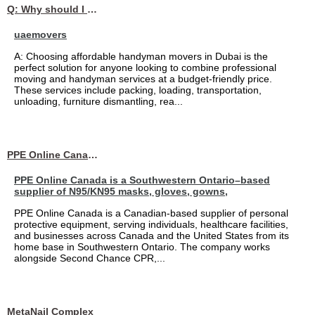
Q: Why should I choose affordable handyman movers in Dubai for my relocation and maintenance needs?
uaemovers
A: Choosing affordable handyman movers in Dubai is the
perfect solution for anyone looking to combine professional
moving and handyman services at a budget-friendly price.
These services include packing, loading, transportation,
unloading, furniture dismantling, rea...
PPE Online Canada – Bulk PPE Supplier | N95, Gloves, Masks & Medical Supplies
PPE Online Canada is a Southwestern Ontario–based
supplier of N95/KN95 masks, gloves, gowns,
PPE Online Canada is a Canadian-based supplier of personal
protective equipment, serving individuals, healthcare facilities,
and businesses across Canada and the United States from its
home base in Southwestern Ontario. The company works
alongside Second Chance CPR,...
MetaNail Complex