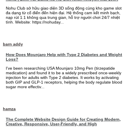
Nohu Club sở hữu giao diện 3D sống động cùng kho game slot
đa dạng từ cổ điển đến hiện đại. Hệ thống cam kết minh bạch,
nạp rút 1:1 không qua trung gian, hỗ trợ người chơi 24/7 nhiệt
tình. Website: https://nohuday...
barn addy
How Does Mounjaro Help with Type 2 Diabetes and Weight
Loss?
I've been researching USA Mounjaro 10mg Pen (tirzepatide
medication) and found it to be a widely prescribed once-weekly
injection for adults with Type 2 diabetes. It works by activating
both GIP and GLP-1 receptors, helping the body regulate blood
sugar more effectiv...
hamza
The Complete Website Design Guide for Creating Modern,
Creative, Responsive, User-Friendly, and High