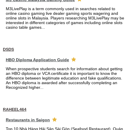
M3LivePlay is a term commonly used in searches related to
online casino gaming live dealer gaming sports wagering and
online slots in Malaysia. Players researching M3LivePlay may be
interested in different categories of games including online slots
casino table games...
DSDS
HBO Diploma Application Guide
When prospective students search for information about getting
an HBO diploma or VCA certificate it is important to know the
difference between legitimate education and fake qualifications.
An HBO diploma is awarded after successfully completing an
Recognized higher...
RAHEEL464
Restaurants in Saigon
Top 10 Nhà Hàng Hải Sản Sài Gòn (Seafood Restaurant), Quán