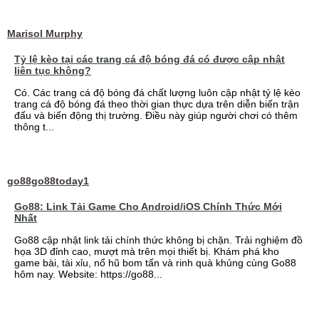
Marisol Murphy
Tỷ lệ kèo tại các trang cá độ bóng đá có được cập nhật
liên tục không?
Có. Các trang cá độ bóng đá chất lượng luôn cập nhật tỷ lệ kèo
trang cá độ bóng đá theo thời gian thực dựa trên diễn biến trận
đấu và biến động thị trường. Điều này giúp người chơi có thêm
thông t...
go88go88today1
Go88: Link Tải Game Cho Android/iOS Chính Thức Mới
Nhất
Go88 cập nhật link tải chính thức không bị chặn. Trải nghiệm đồ
họa 3D đỉnh cao, mượt mà trên mọi thiết bị. Khám phá kho
game bài, tài xỉu, nổ hũ bom tấn và rinh quà khủng cùng Go88
hôm nay. Website: https://go88...