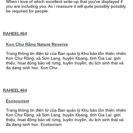
When i love of which excellent write-up that you've displayed if
you are including you. As i reassure it will quite possibly possibly
be required for people.
RAHEEL464
Kon Chư Răng Nature Reserve
Trang thông tin điện tử của Ban quản lý Khu bảo tồn thiên nhiên
Kon Chư Răng, xã Sơn Lang, huyện Kbang, tỉnh Gia Lai: giới
thiệu, hoạt động bảo vệ rừng, tuyên truyền, du lịch sinh thái và
đa dạng sinh học. Kon Chư...
RAHEEL464
Ecotourism
Trang thông tin điện tử của Ban quản lý Khu bảo tồn thiên nhiên
Kon Chư Răng, xã Sơn Lang, huyện Kbang, tỉnh Gia Lai: giới
thiệu, hoạt động bảo vệ rừng, tuyên truyền, du lịch sinh thái và
đa dạng sinh học. Ecotourism