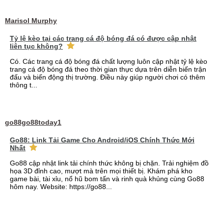
Marisol Murphy
Tỷ lệ kèo tại các trang cá độ bóng đá có được cập nhật
liên tục không?
Có. Các trang cá độ bóng đá chất lượng luôn cập nhật tỷ lệ kèo
trang cá độ bóng đá theo thời gian thực dựa trên diễn biến trận
đấu và biến động thị trường. Điều này giúp người chơi có thêm
thông t...
go88go88today1
Go88: Link Tải Game Cho Android/iOS Chính Thức Mới
Nhất
Go88 cập nhật link tải chính thức không bị chặn. Trải nghiệm đồ
họa 3D đỉnh cao, mượt mà trên mọi thiết bị. Khám phá kho
game bài, tài xỉu, nổ hũ bom tấn và rinh quà khủng cùng Go88
hôm nay. Website: https://go88...