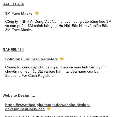
RAHEEL464
3M Face Masks
Công ty TNHH AnDong Việt Nam chuyên cung cấp băng keo 3M
và sản phẩm 3M chính hãng tại Hà Nội, Bắc Ninh và miền Bắc.
3M Face Masks
RAHEEL464
Solutions For Cash Registers
Chúng tôi cung cấp cho bạn giải pháp về máy tính tiền uy tín,
chuyên nghiệp, lắp đặt và bảo hành tại cửa hàng của bạn.
Solutions For Cash Registers
Website Design Services berin
https://www.thedigitaltarget.de/website-design-
development-services