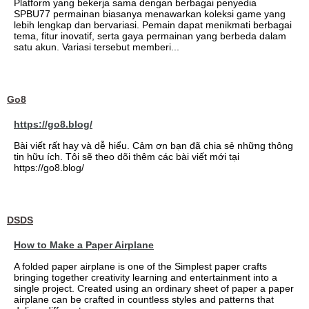
Platform yang bekerja sama dengan berbagai penyedia
SPBU77 permainan biasanya menawarkan koleksi game yang
lebih lengkap dan bervariasi. Pemain dapat menikmati berbagai
tema, fitur inovatif, serta gaya permainan yang berbeda dalam
satu akun. Variasi tersebut memberi...
Go8
https://go8.blog/
Bài viết rất hay và dễ hiểu. Cảm ơn bạn đã chia sẻ những thông
tin hữu ích. Tôi sẽ theo dõi thêm các bài viết mới tại
https://go8.blog/
DSDS
How to Make a Paper Airplane
A folded paper airplane is one of the Simplest paper crafts
bringing together creativity learning and entertainment into a
single project. Created using an ordinary sheet of paper a paper
airplane can be crafted in countless styles and patterns that