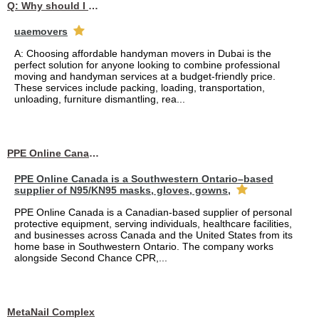
Q: Why should I choose affordable handyman movers in Dubai for my relocation and maintenance needs?
uaemovers
A: Choosing affordable handyman movers in Dubai is the
perfect solution for anyone looking to combine professional
moving and handyman services at a budget-friendly price.
These services include packing, loading, transportation,
unloading, furniture dismantling, rea...
PPE Online Canada – Bulk PPE Supplier | N95, Gloves, Masks & Medical Supplies
PPE Online Canada is a Southwestern Ontario–based
supplier of N95/KN95 masks, gloves, gowns,
PPE Online Canada is a Canadian-based supplier of personal
protective equipment, serving individuals, healthcare facilities,
and businesses across Canada and the United States from its
home base in Southwestern Ontario. The company works
alongside Second Chance CPR,...
MetaNail Complex