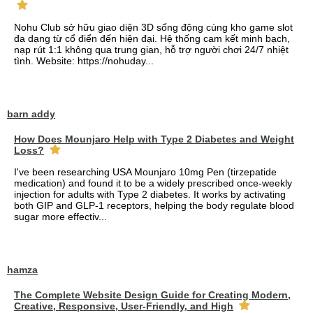
Nohu Club sở hữu giao diện 3D sống động cùng kho game slot
đa dạng từ cổ điển đến hiện đại. Hệ thống cam kết minh bạch,
nạp rút 1:1 không qua trung gian, hỗ trợ người chơi 24/7 nhiệt
tình. Website: https://nohuday...
barn addy
How Does Mounjaro Help with Type 2 Diabetes and Weight
Loss?
I've been researching USA Mounjaro 10mg Pen (tirzepatide
medication) and found it to be a widely prescribed once-weekly
injection for adults with Type 2 diabetes. It works by activating
both GIP and GLP-1 receptors, helping the body regulate blood
sugar more effectiv...
hamza
The Complete Website Design Guide for Creating Modern,
Creative, Responsive, User-Friendly, and High