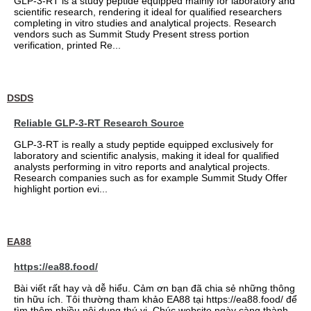
GLP-3-RT is a study peptide equipped mainly for laboratory and
scientific research, rendering it ideal for qualified researchers
completing in vitro studies and analytical projects. Research
vendors such as Summit Study Present stress portion
verification, printed Re...
DSDS
Reliable GLP-3-RT Research Source
GLP-3-RT is really a study peptide equipped exclusively for
laboratory and scientific analysis, making it ideal for qualified
analysts performing in vitro reports and analytical projects.
Research companies such as for example Summit Study Offer
highlight portion evi...
EA88
https://ea88.food/
Bài viết rất hay và dễ hiểu. Cảm ơn bạn đã chia sẻ những thông
tin hữu ích. Tôi thường tham khảo EA88 tại https://ea88.food/ để
tìm thêm nhiều nội dung thú vị. Chúc website ngày càng thành