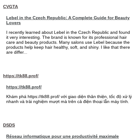
CVGTA
Lebel in the Czech Republic: A Complete Guide for Beauty
Lovers
I recently learned about Lebel in the Czech Republic and found
it very interesting. The brand is known for its professional hair
care and beauty products. Many salons use Lebel because the
products help keep hair healthy, soft, and shiny. I like that there
are differ...
https://tk88.prof/
https://tk88.prof/
Khám phá https://tk88.prof/ với giao diện thân thiện, tốc độ xử lý
nhanh và trải nghiệm mượt mà trên cả điện thoại lẫn máy tính.
DSDS
Réseau informatique pour une productivité maximale