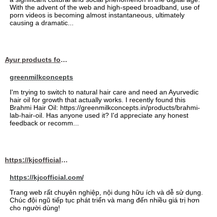
With the advent of the web and high-speed broadband, use of
porn videos is becoming almost instantaneous, ultimately
causing a dramatic...
Ayur products for hair
greenmilkconcepts
I'm trying to switch to natural hair care and need an Ayurvedic
hair oil for growth that actually works. I recently found this
Brahmi Hair Oil: https://greenmilkconcepts.in/products/brahmi-
lab-hair-oil. Has anyone used it? I'd appreciate any honest
feedback or recomm...
https://kjcofficial.com/
https://kjcofficial.com/
Trang web rất chuyên nghiệp, nội dung hữu ích và dễ sử dụng.
Chúc đội ngũ tiếp tục phát triển và mang đến nhiều giá trị hơn
cho người dùng!