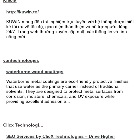
Kuwin
http://kuwin.to/
KUWIN mang đến trải nghiệm trực tuyến với hệ thống được thiết
kế tối ưu về tốc độ, giao diện thân thiện và hỗ trợ người dùng
24/7. Trang web thường xuyên cập nhật các thông tin và tính
năng mới
vantechnologies
waterborne wood coatings
Waterborne metal coatings are eco-friendly protective finishes
that use water as the primary carrier instead of traditional
solvents. They are designed to protect metal surfaces from
corrosion, moisture, chemicals, and UV exposure while
providing excellent adhesion a...
Clicx Technologies
SEO Services by ClicX Technologies – Drive Higher