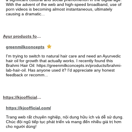
With the advent of the web and high-speed broadband, use of
porn videos is becoming almost instantaneous, ultimately
causing a dramatic...
Ayur products for hair
greenmilkconcepts
I'm trying to switch to natural hair care and need an Ayurvedic
hair oil for growth that actually works. I recently found this
Brahmi Hair Oil: https://greenmilkconcepts.in/products/brahmi-
lab-hair-oil. Has anyone used it? I'd appreciate any honest
feedback or recomm...
https://kjcofficial.com/
https://kjcofficial.com/
Trang web rất chuyên nghiệp, nội dung hữu ích và dễ sử dụng.
Chúc đội ngũ tiếp tục phát triển và mang đến nhiều giá trị hơn
cho người dùng!