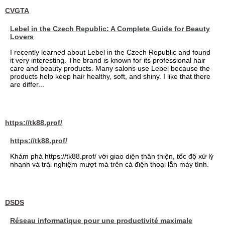
CVGTA
Lebel in the Czech Republic: A Complete Guide for Beauty
Lovers
I recently learned about Lebel in the Czech Republic and found
it very interesting. The brand is known for its professional hair
care and beauty products. Many salons use Lebel because the
products help keep hair healthy, soft, and shiny. I like that there
are differ...
https://tk88.prof/
https://tk88.prof/
Khám phá https://tk88.prof/ với giao diện thân thiện, tốc độ xử lý
nhanh và trải nghiệm mượt mà trên cả điện thoại lẫn máy tính.
DSDS
Réseau informatique pour une productivité maximale