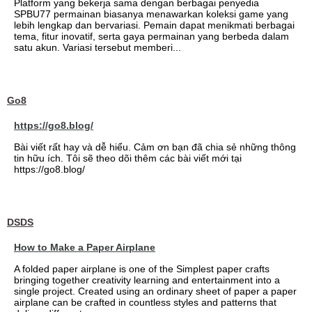
Platform yang bekerja sama dengan berbagai penyedia
SPBU77 permainan biasanya menawarkan koleksi game yang
lebih lengkap dan bervariasi. Pemain dapat menikmati berbagai
tema, fitur inovatif, serta gaya permainan yang berbeda dalam
satu akun. Variasi tersebut memberi...
Go8
https://go8.blog/
Bài viết rất hay và dễ hiểu. Cảm ơn bạn đã chia sẻ những thông
tin hữu ích. Tôi sẽ theo dõi thêm các bài viết mới tại
https://go8.blog/
DSDS
How to Make a Paper Airplane
A folded paper airplane is one of the Simplest paper crafts
bringing together creativity learning and entertainment into a
single project. Created using an ordinary sheet of paper a paper
airplane can be crafted in countless styles and patterns that