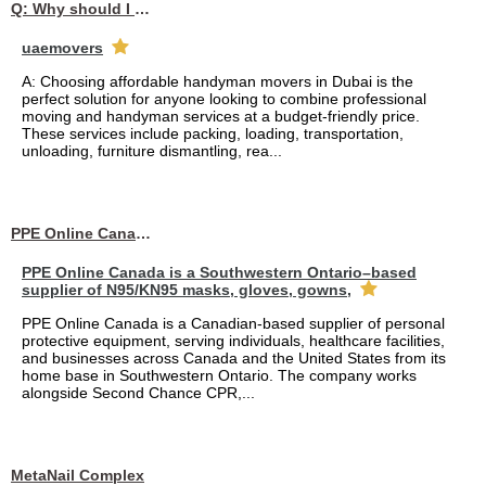
Q: Why should I choose affordable handyman movers in Dubai for my relocation and maintenance needs?
uaemovers
A: Choosing affordable handyman movers in Dubai is the
perfect solution for anyone looking to combine professional
moving and handyman services at a budget-friendly price.
These services include packing, loading, transportation,
unloading, furniture dismantling, rea...
PPE Online Canada – Bulk PPE Supplier | N95, Gloves, Masks & Medical Supplies
PPE Online Canada is a Southwestern Ontario–based
supplier of N95/KN95 masks, gloves, gowns,
PPE Online Canada is a Canadian-based supplier of personal
protective equipment, serving individuals, healthcare facilities,
and businesses across Canada and the United States from its
home base in Southwestern Ontario. The company works
alongside Second Chance CPR,...
MetaNail Complex