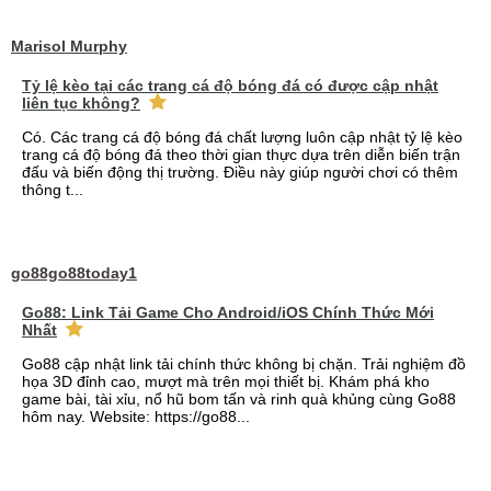
Marisol Murphy
Tỷ lệ kèo tại các trang cá độ bóng đá có được cập nhật
liên tục không?
Có. Các trang cá độ bóng đá chất lượng luôn cập nhật tỷ lệ kèo
trang cá độ bóng đá theo thời gian thực dựa trên diễn biến trận
đấu và biến động thị trường. Điều này giúp người chơi có thêm
thông t...
go88go88today1
Go88: Link Tải Game Cho Android/iOS Chính Thức Mới
Nhất
Go88 cập nhật link tải chính thức không bị chặn. Trải nghiệm đồ
họa 3D đỉnh cao, mượt mà trên mọi thiết bị. Khám phá kho
game bài, tài xỉu, nổ hũ bom tấn và rinh quà khủng cùng Go88
hôm nay. Website: https://go88...