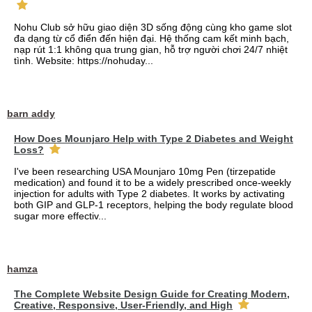
Nohu Club sở hữu giao diện 3D sống động cùng kho game slot
đa dạng từ cổ điển đến hiện đại. Hệ thống cam kết minh bạch,
nạp rút 1:1 không qua trung gian, hỗ trợ người chơi 24/7 nhiệt
tình. Website: https://nohuday...
barn addy
How Does Mounjaro Help with Type 2 Diabetes and Weight
Loss?
I've been researching USA Mounjaro 10mg Pen (tirzepatide
medication) and found it to be a widely prescribed once-weekly
injection for adults with Type 2 diabetes. It works by activating
both GIP and GLP-1 receptors, helping the body regulate blood
sugar more effectiv...
hamza
The Complete Website Design Guide for Creating Modern,
Creative, Responsive, User-Friendly, and High