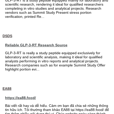
GLP-3-RT is a study peptide equipped mainly for laboratory and
scientific research, rendering it ideal for qualified researchers
completing in vitro studies and analytical projects. Research
vendors such as Summit Study Present stress portion
verification, printed Re...
DSDS
Reliable GLP-3-RT Research Source
GLP-3-RT is really a study peptide equipped exclusively for
laboratory and scientific analysis, making it ideal for qualified
analysts performing in vitro reports and analytical projects.
Research companies such as for example Summit Study Offer
highlight portion evi...
EA88
https://ea88.food/
Bài viết rất hay và dễ hiểu. Cảm ơn bạn đã chia sẻ những thông
tin hữu ích. Tôi thường tham khảo EA88 tại https://ea88.food/ để
tìm thêm nhiều nội dung thú vị. Chúc website ngày càng thành