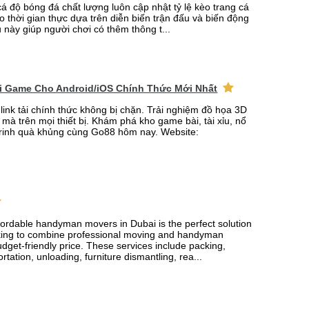
cá độ bóng đá chất lượng luôn cập nhật tỷ lệ kèo trang cá
o thời gian thực dựa trên diễn biến trận đấu và biến động
u này giúp người chơi có thêm thông t...
ải Game Cho Android/iOS Chính Thức Mới Nhất
link tải chính thức không bị chặn. Trải nghiệm đồ họa 3D
mà trên mọi thiết bị. Khám phá kho game bài, tài xỉu, nổ
rinh quà khủng cùng Go88 hôm nay. Website:
fordable handyman movers in Dubai is the perfect solution
king to combine professional moving and handyman
udget-friendly price. These services include packing,
rtation, unloading, furniture dismantling, rea...