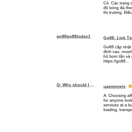
Có. Các trang 
độ bóng đá the
thị trường. Điề
go88go88today1
Go88: Link T
Go88 cập nhật 
đỉnh cao, mượt 
hũ bom tấn và 
https://go88...
Q: Why should I choose affordable handyman movers in Dubai for my relocation and maintenance needs?
uaemovers
A: Choosing af
for anyone loo
services at a b
loading, transpo