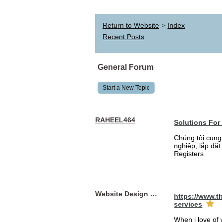
Return to Website
Index
>
Recent Posts
General Forum
Start a New Topic
RAHEEL464
Solutions For
Chúng tôi cung
nghiệp, lắp đặ
Registers
Website Design Services berin
https://www.t
services
When i love of 