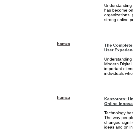
Understanding 
has become one
organizations, 
strong online pr
hamza
The Complete 
User Experien
Understanding 
Modern Digital
important eleme
individuals who
hamza
Kenzototo: Un
Online Innova
Technology has
The way people
changed signifi
ideas and onlin