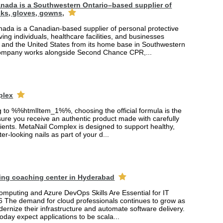
nada is a Southwestern Ontario–based supplier of
ks, gloves, gowns,
ada is a Canadian-based supplier of personal protective
ing individuals, healthcare facilities, and businesses
and the United States from its home base in Southwestern
company works alongside Second Chance CPR,...
plex
ng to %%htmlItem_1%%, choosing the official formula is the
ure you receive an authentic product made with carefully
ients. MetaNail Complex is designed to support healthy,
er-looking nails as part of your d...
ing coaching center in Hyderabad
mputing and Azure DevOps Skills Are Essential for IT
6 The demand for cloud professionals continues to grow as
rnize their infrastructure and automate software delivery.
oday expect applications to be scala...