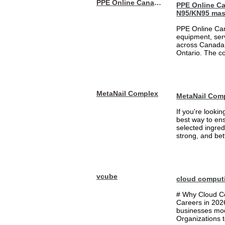
PPE Online Canada – Bulk PPE Supplier | N95, Gloves, Masks & Medical Supplies
PPE Online Ca
N95/KN95 mas
PPE Online Can
equipment, serv
across Canada 
Ontario. The 
MetaNail Complex
MetaNail Com
If you're looki
best way to ens
selected ingred
strong, and bett
vcube
cloud comput
# Why Cloud Co
Careers in 202
businesses mode
Organizations t