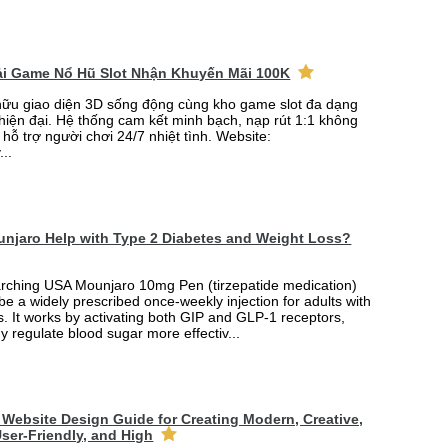
Tải Game Nổ Hũ Slot Nhận Khuyến Mãi 100K
ữu giao diện 3D sống động cùng kho game slot đa dạng
 hiện đại. Hệ thống cam kết minh bạch, nạp rút 1:1 không
 hỗ trợ người chơi 24/7 nhiệt tình. Website:
...
njaro Help with Type 2 Diabetes and Weight Loss?
arching USA Mounjaro 10mg Pen (tirzepatide medication)
 be a widely prescribed once-weekly injection for adults with
. It works by activating both GIP and GLP-1 receptors,
y regulate blood sugar more effectiv...
Website Design Guide for Creating Modern, Creative,
ser-Friendly, and High