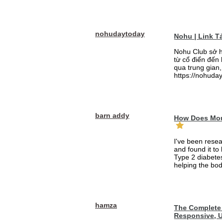
nohudaytoday
Nohu | Link 
Nohu Club sở h
từ cổ điển đến
qua trung gian,
https://nohuday
barn addy
How Does Mou
I've been rese
and found it to
Type 2 diabetes
helping the bod
hamza
The Complete 
Responsive, U