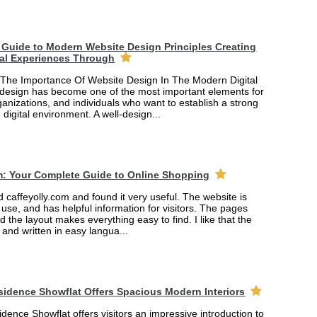
Guide to Modern Website Design Principles Creating
tal Experiences Through
The Importance Of Website Design In The Modern Digital
design has become one of the most important elements for
anizations, and individuals who want to establish a strong
 digital environment. A well-design...
m: Your Complete Guide to Online Shopping
ed caffeyolly.com and found it very useful. The website is
 use, and has helpful information for visitors. The pages
nd the layout makes everything easy to find. I like that the
r and written in easy langua...
sidence Showflat Offers Spacious Modern Interiors
dence Showflat offers visitors an impressive introduction to