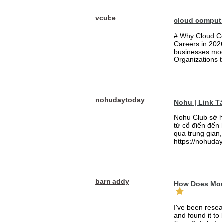
vcube
cloud comput
# Why Cloud Co
Careers in 202
businesses mode
Organizations t
nohudaytoday
Nohu | Link 
Nohu Club sở h
từ cổ điển đến
qua trung gian,
https://nohuday
barn addy
How Does Mou
I've been rese
and found it to