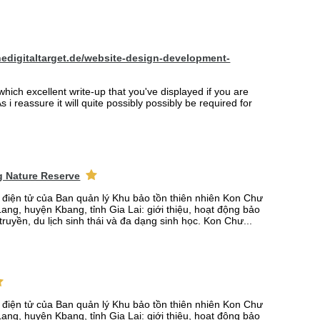
hedigitaltarget.de/website-design-development-
which excellent write-up that you've displayed if you are
s i reassure it will quite possibly possibly be required for
 Nature Reserve
n điện tử của Ban quản lý Khu bảo tồn thiên nhiên Kon Chư
ang, huyện Kbang, tỉnh Gia Lai: giới thiệu, hoạt động bảo
truyền, du lịch sinh thái và đa dạng sinh học. Kon Chư...
n điện tử của Ban quản lý Khu bảo tồn thiên nhiên Kon Chư
ang, huyện Kbang, tỉnh Gia Lai: giới thiệu, hoạt động bảo