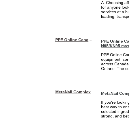
A: Choosing af
for anyone loo
services at a b
loading, transpo
PPE Online Canada – Bulk PPE Supplier | N95, Gloves, Masks & Medical Supplies
PPE Online Ca
N95/KN95 mas
PPE Online Can
equipment, serv
across Canada 
Ontario. The 
MetaNail Complex
MetaNail Com
If you're looki
best way to ens
selected ingred
strong, and bett