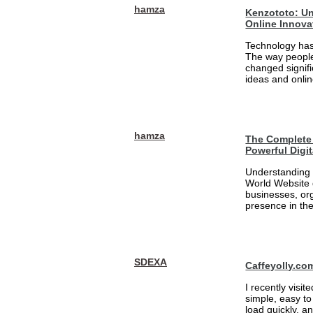
hamza
Kenzototo: Un
Online Innova
Technology has
The way people
changed signifi
ideas and onlin
hamza
The Complete 
Powerful Digi
Understanding 
World Website 
businesses, org
presence in the
SDEXA
Caffeyolly.co
I recently visit
simple, easy to
load quickly, a