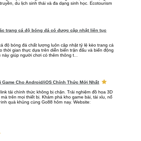
truyền, du lịch sinh thái và đa dạng sinh học. Ecotourism
 các trang cá độ bóng đá có được cập nhật liên tục
cá độ bóng đá chất lượng luôn cập nhật tỷ lệ kèo trang cá
o thời gian thực dựa trên diễn biến trận đấu và biến động
u này giúp người chơi có thêm thông t...
ải Game Cho Android/iOS Chính Thức Mới Nhất
link tải chính thức không bị chặn. Trải nghiệm đồ họa 3D
mà trên mọi thiết bị. Khám phá kho game bài, tài xỉu, nổ
rinh quà khủng cùng Go88 hôm nay. Website: