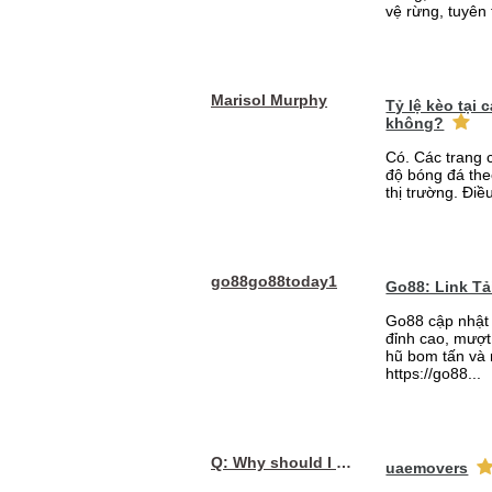
vệ rừng, tuyên 
Marisol Murphy
Tỷ lệ kèo tại
không?
Có. Các trang 
độ bóng đá the
thị trường. Điề
go88go88today1
Go88: Link T
Go88 cập nhật 
đỉnh cao, mượt 
hũ bom tấn và 
https://go88...
Q: Why should I choose affordable handyman movers in Dubai for my relocation and maintenance needs?
uaemovers