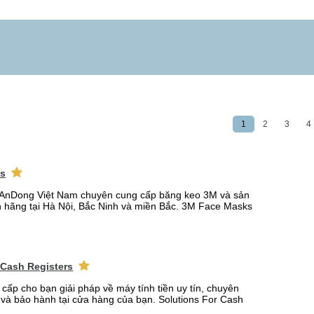
1
2
3
4
ks
AnDong Việt Nam chuyên cung cấp băng keo 3M và sản
 hãng tại Hà Nội, Bắc Ninh và miền Bắc. 3M Face Masks
 Cash Registers
 cấp cho bạn giải pháp về máy tính tiền uy tín, chuyên
t và bảo hành tại cửa hàng của bạn. Solutions For Cash