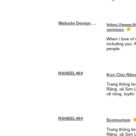
Website Design Services berin
https://www.t
services
When i love of 
including you. A
people.
RAHEEL464
Kon Chư Răng
Trang thông ti
Răng, xã Sơn L
vệ rừng, tuyên 
RAHEEL464
Ecotourism
Trang thông ti
Răng, xã Sơn L