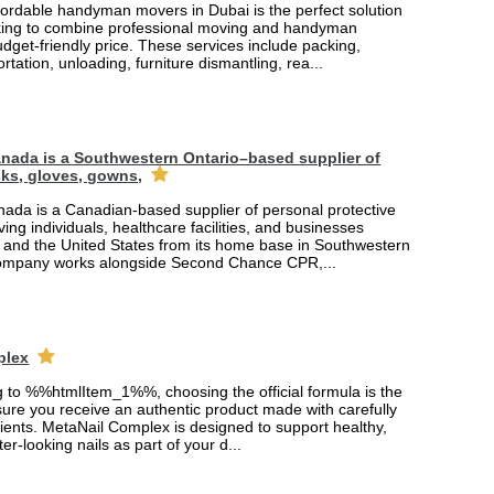
fordable handyman movers in Dubai is the perfect solution
king to combine professional moving and handyman
udget-friendly price. These services include packing,
rtation, unloading, furniture dismantling, rea...
nada is a Southwestern Ontario–based supplier of
ks, gloves, gowns,
ada is a Canadian-based supplier of personal protective
ing individuals, healthcare facilities, and businesses
and the United States from its home base in Southwestern
company works alongside Second Chance CPR,...
plex
ng to %%htmlItem_1%%, choosing the official formula is the
ure you receive an authentic product made with carefully
ients. MetaNail Complex is designed to support healthy,
er-looking nails as part of your d...