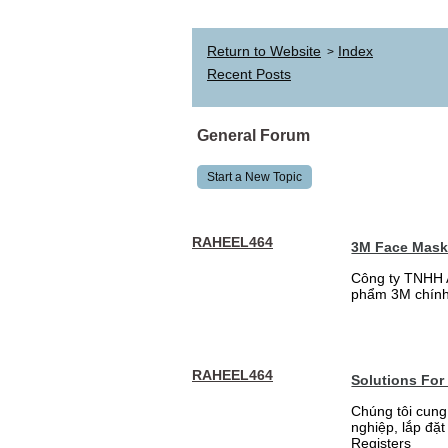
Return to Website
Index
>
Recent Posts
General Forum
Start a New Topic
RAHEEL464
3M Face Mas
Công ty TNHH 
phẩm 3M chính
RAHEEL464
Solutions For
Chúng tôi cung
nghiệp, lắp đặ
Registers