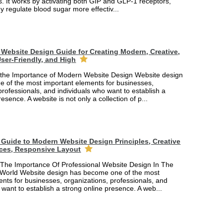
. It works by activating both GIP and GLP-1 receptors,
y regulate blood sugar more effectiv...
Website Design Guide for Creating Modern, Creative,
ser-Friendly, and High
the Importance of Modern Website Design Website design
 of the most important elements for businesses,
professionals, and individuals who want to establish a
esence. A website is not only a collection of p...
Guide to Modern Website Design Principles, Creative
ces, Responsive Layout
The Importance Of Professional Website Design In The
 World Website design has become one of the most
nts for businesses, organizations, professionals, and
 want to establish a strong online presence. A web...