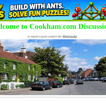
lcome to Cookham.com Discussi
to report a post contact the
Webmaster