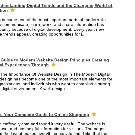
derstanding Digital Trends and the Changing World of
tion
 become one of the most important parts of modern life.
 communicate, learn, work, and share information has
cantly because of digital development. Every year, new
e trends appear, creating opportunities for i...
Guide to Modern Website Design Principles Creating
tal Experiences Through
The Importance Of Website Design In The Modern Digital
design has become one of the most important elements for
anizations, and individuals who want to establish a strong
 digital environment. A well-design...
m: Your Complete Guide to Online Shopping
ed caffeyolly.com and found it very useful. The website is
 use, and has helpful information for visitors. The pages
nd the layout makes everything easy to find. I like that the