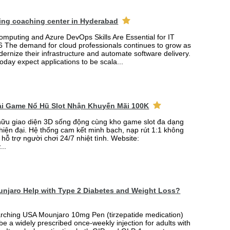
ing coaching center in Hyderabad
mputing and Azure DevOps Skills Are Essential for IT
6 The demand for cloud professionals continues to grow as
rnize their infrastructure and automate software delivery.
oday expect applications to be scala...
Tải Game Nổ Hũ Slot Nhận Khuyến Mãi 100K
ữu giao diện 3D sống động cùng kho game slot đa dạng
 hiện đại. Hệ thống cam kết minh bạch, nạp rút 1:1 không
 hỗ trợ người chơi 24/7 nhiệt tình. Website:
...
njaro Help with Type 2 Diabetes and Weight Loss?
arching USA Mounjaro 10mg Pen (tirzepatide medication)
 be a widely prescribed once-weekly injection for adults with