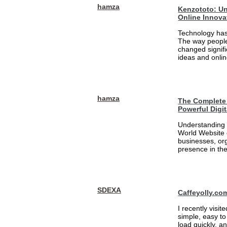
hamza
Kenzototo: Un
Online Innova
Technology has
The way people
changed signifi
ideas and onlin
hamza
The Complete 
Powerful Digi
Understanding 
World Website 
businesses, org
presence in the
SDEXA
Caffeyolly.co
I recently visit
simple, easy to
load quickly, a