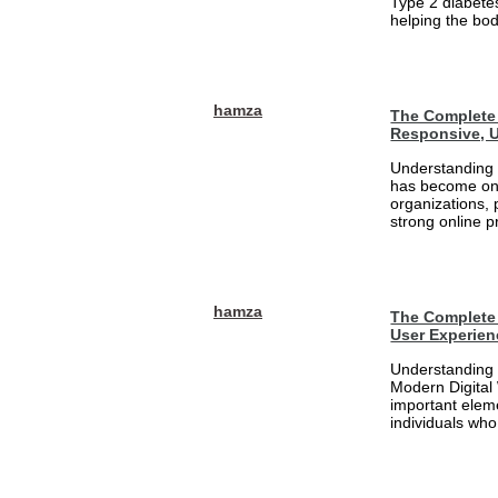
Type 2 diabetes
helping the bod
hamza
The Complete 
Responsive, U
Understanding 
has become one
organizations, 
strong online pr
hamza
The Complete 
User Experien
Understanding 
Modern Digital
important eleme
individuals who