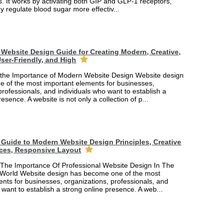
. It works by activating both GIP and GLP-1 receptors,
y regulate blood sugar more effectiv...
Website Design Guide for Creating Modern, Creative,
ser-Friendly, and High
the Importance of Modern Website Design Website design
 of the most important elements for businesses,
professionals, and individuals who want to establish a
esence. A website is not only a collection of p...
Guide to Modern Website Design Principles, Creative
ces, Responsive Layout
The Importance Of Professional Website Design In The
 World Website design has become one of the most
nts for businesses, organizations, professionals, and
 want to establish a strong online presence. A web...