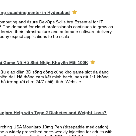
ing coaching center in Hyderabad
mputing and Azure DevOps Skills Are Essential for IT
6 The demand for cloud professionals continues to grow as
rnize their infrastructure and automate software delivery.
oday expect applications to be scala...
Tải Game Nổ Hũ Slot Nhận Khuyến Mãi 100K
ữu giao diện 3D sống động cùng kho game slot đa dạng
 hiện đại. Hệ thống cam kết minh bạch, nạp rút 1:1 không
 hỗ trợ người chơi 24/7 nhiệt tình. Website:
...
njaro Help with Type 2 Diabetes and Weight Loss?
arching USA Mounjaro 10mg Pen (tirzepatide medication)
 be a widely prescribed once-weekly injection for adults with