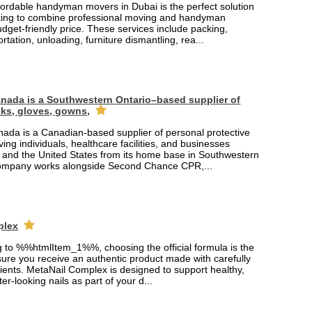
fordable handyman movers in Dubai is the perfect solution
king to combine professional moving and handyman
udget-friendly price. These services include packing,
rtation, unloading, furniture dismantling, rea...
nada is a Southwestern Ontario–based supplier of
ks, gloves, gowns,
ada is a Canadian-based supplier of personal protective
ing individuals, healthcare facilities, and businesses
and the United States from its home base in Southwestern
company works alongside Second Chance CPR,...
plex
ng to %%htmlItem_1%%, choosing the official formula is the
ure you receive an authentic product made with carefully
ients. MetaNail Complex is designed to support healthy,
er-looking nails as part of your d...