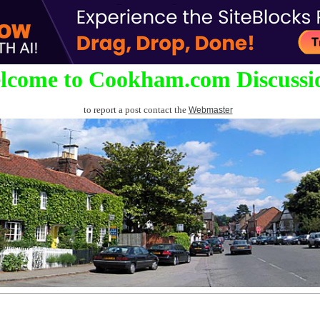
lcome to Cookham.com Discussi
to report a post contact the
Webmaster