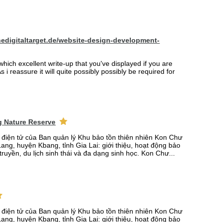
hedigitaltarget.de/website-design-development-
which excellent write-up that you've displayed if you are
s i reassure it will quite possibly possibly be required for
 Nature Reserve
n điện tử của Ban quản lý Khu bảo tồn thiên nhiên Kon Chư
ang, huyện Kbang, tỉnh Gia Lai: giới thiệu, hoạt động bảo
truyền, du lịch sinh thái và đa dạng sinh học. Kon Chư...
n điện tử của Ban quản lý Khu bảo tồn thiên nhiên Kon Chư
ang, huyện Kbang, tỉnh Gia Lai: giới thiệu, hoạt động bảo