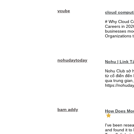
vcube
cloud comput
# Why Cloud Co
Careers in 202
businesses mode
Organizations t
nohudaytoday
Nohu | Link 
Nohu Club sở h
từ cổ điển đến
qua trung gian,
https://nohuday
barn addy
How Does Mou
I've been rese
and found it to