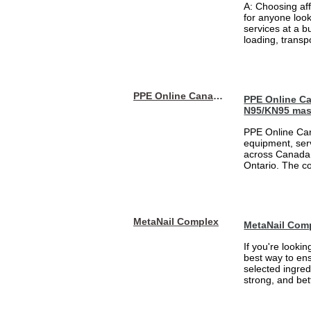
A: Choosing af
for anyone loo
services at a b
loading, transpo
PPE Online Canada – Bulk PPE Supplier | N95, Gloves, Masks & Medical Supplies
PPE Online Ca
N95/KN95 mas
PPE Online Can
equipment, serv
across Canada 
Ontario. The 
MetaNail Complex
MetaNail Com
If you're looki
best way to ens
selected ingred
strong, and bett