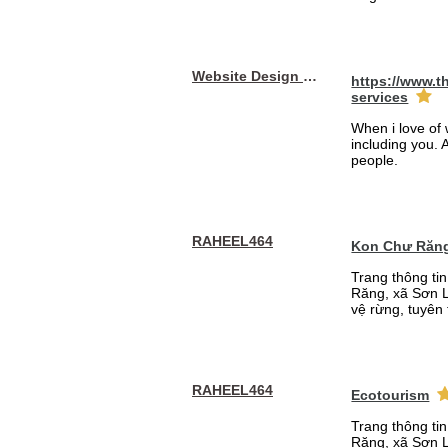
Website Design Services berin
https://www.t
services
When i love of 
including you. A
people.
RAHEEL464
Kon Chư Răng
Trang thông ti
Răng, xã Sơn L
vệ rừng, tuyên 
RAHEEL464
Ecotourism
Trang thông ti
Răng, xã Sơn L