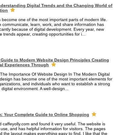
derstanding Digital Trends and the Changing World of
tion
 become one of the most important parts of modern life.
 communicate, learn, work, and share information has
cantly because of digital development. Every year, new
e trends appear, creating opportunities for i...
Guide to Modern Website Design Principles Creating
tal Experiences Through
The Importance Of Website Design In The Modern Digital
design has become one of the most important elements for
anizations, and individuals who want to establish a strong
 digital environment. A well-design...
m: Your Complete Guide to Online Shopping
ed caffeyolly.com and found it very useful. The website is
 use, and has helpful information for visitors. The pages
nd the layout makes everything easy to find. I like that the