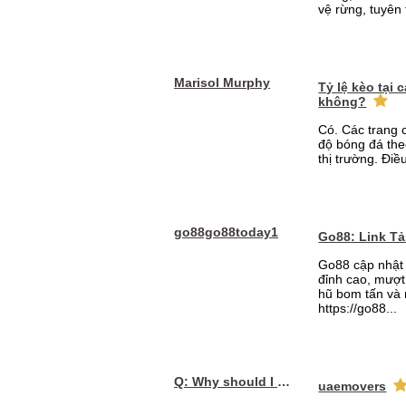
vệ rừng, tuyên 
Marisol Murphy
Tỷ lệ kèo tại
không?
Có. Các trang 
độ bóng đá the
thị trường. Điề
go88go88today1
Go88: Link T
Go88 cập nhật 
đỉnh cao, mượt 
hũ bom tấn và 
https://go88...
Q: Why should I choose affordable handyman movers in Dubai for my relocation and maintenance needs?
uaemovers