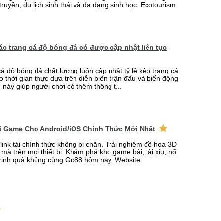
truyền, du lịch sinh thái và đa dạng sinh học. Ecotourism
 các trang cá độ bóng đá có được cập nhật liên tục
cá độ bóng đá chất lượng luôn cập nhật tỷ lệ kèo trang cá
o thời gian thực dựa trên diễn biến trận đấu và biến động
u này giúp người chơi có thêm thông t...
ải Game Cho Android/iOS Chính Thức Mới Nhất
link tải chính thức không bị chặn. Trải nghiệm đồ họa 3D
mà trên mọi thiết bị. Khám phá kho game bài, tài xỉu, nổ
rinh quà khủng cùng Go88 hôm nay. Website: