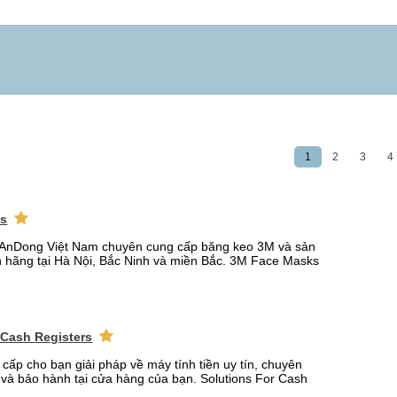
1
2
3
4
ks
AnDong Việt Nam chuyên cung cấp băng keo 3M và sản
 hãng tại Hà Nội, Bắc Ninh và miền Bắc. 3M Face Masks
 Cash Registers
 cấp cho bạn giải pháp về máy tính tiền uy tín, chuyên
t và bảo hành tại cửa hàng của bạn. Solutions For Cash