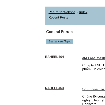
Return to Website
Index
>
Recent Posts
General Forum
Start a New Topic
RAHEEL464
3M Face Mas
Công ty TNHH 
phẩm 3M chính
RAHEEL464
Solutions For
Chúng tôi cung
nghiệp, lắp đặ
Registers