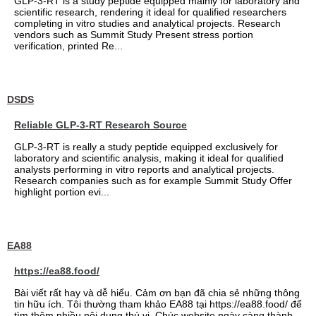
GLP-3-RT is a study peptide equipped mainly for laboratory and
scientific research, rendering it ideal for qualified researchers
completing in vitro studies and analytical projects. Research
vendors such as Summit Study Present stress portion
verification, printed Re...
DSDS
Reliable GLP-3-RT Research Source
GLP-3-RT is really a study peptide equipped exclusively for
laboratory and scientific analysis, making it ideal for qualified
analysts performing in vitro reports and analytical projects.
Research companies such as for example Summit Study Offer
highlight portion evi...
EA88
https://ea88.food/
Bài viết rất hay và dễ hiểu. Cảm ơn bạn đã chia sẻ những thông
tin hữu ích. Tôi thường tham khảo EA88 tại https://ea88.food/ để
tìm thêm nhiều nội dung thú vị. Chúc website ngày càng thành