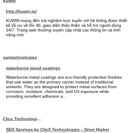
Kuwin
http://kuwin.to/
KUWIN mang đến trải nghiệm trực tuyến với hệ thống được thiết
kế tối ưu về tốc độ, giao diện thân thiện và hỗ trợ người dùng
24/7. Trang web thường xuyên cập nhật các thông tin và tính
năng mới
vantechnologies
waterborne wood coatings
Waterborne metal coatings are eco-friendly protective finishes
that use water as the primary carrier instead of traditional
solvents. They are designed to protect metal surfaces from
corrosion, moisture, chemicals, and UV exposure while
providing excellent adhesion a...
Clicx Technologies
SEO Services by ClicX Technologies – Drive Higher