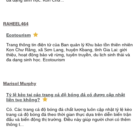
đa dạng sinh học. Kon Chư...
RAHEEL464
Ecotourism
Trang thông tin điện tử của Ban quản lý Khu bảo tồn thiên nhiên
Kon Chư Răng, xã Sơn Lang, huyện Kbang, tỉnh Gia Lai: giới
thiệu, hoạt động bảo vệ rừng, tuyên truyền, du lịch sinh thái và
đa dạng sinh học. Ecotourism
Marisol Murphy
Tỷ lệ kèo tại các trang cá độ bóng đá có được cập nhật
liên tục không?
Có. Các trang cá độ bóng đá chất lượng luôn cập nhật tỷ lệ kèo
trang cá độ bóng đá theo thời gian thực dựa trên diễn biến trận
đấu và biến động thị trường. Điều này giúp người chơi có thêm
thông t...