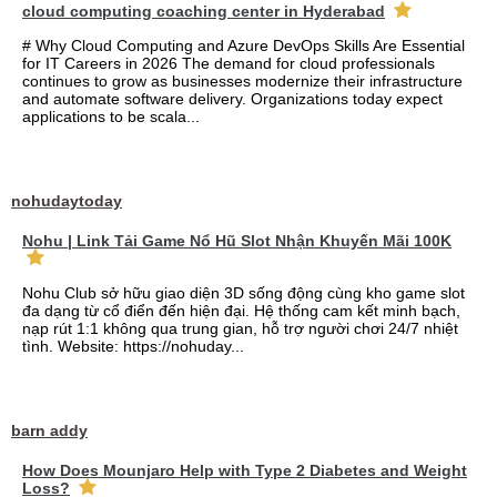
cloud computing coaching center in Hyderabad
# Why Cloud Computing and Azure DevOps Skills Are Essential
for IT Careers in 2026 The demand for cloud professionals
continues to grow as businesses modernize their infrastructure
and automate software delivery. Organizations today expect
applications to be scala...
nohudaytoday
Nohu | Link Tải Game Nổ Hũ Slot Nhận Khuyến Mãi 100K
Nohu Club sở hữu giao diện 3D sống động cùng kho game slot
đa dạng từ cổ điển đến hiện đại. Hệ thống cam kết minh bạch,
nạp rút 1:1 không qua trung gian, hỗ trợ người chơi 24/7 nhiệt
tình. Website: https://nohuday...
barn addy
How Does Mounjaro Help with Type 2 Diabetes and Weight
Loss?