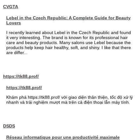
CVGTA
Lebel in the Czech Republic: A Complete Guide for Beauty
Lovers
I recently learned about Lebel in the Czech Republic and found
it very interesting. The brand is known for its professional hair
care and beauty products. Many salons use Lebel because the
products help keep hair healthy, soft, and shiny. I like that there
are differ...
https://tk88.prof/
https://tk88.prof/
Khám phá https://tk88.prof/ với giao diện thân thiện, tốc độ xử lý
nhanh và trải nghiệm mượt mà trên cả điện thoại lẫn máy tính.
DSDS
Réseau informatique pour une productivité maximale