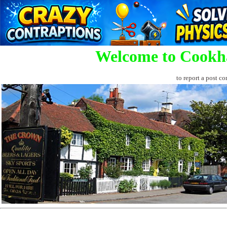
Welcome to Cookh
to report a post co