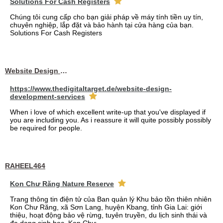
Solutions For Cash Registers
Chúng tôi cung cấp cho bạn giải pháp về máy tính tiền uy tín,
chuyên nghiệp, lắp đặt và bảo hành tại cửa hàng của bạn.
Solutions For Cash Registers
Website Design Services berin
https://www.thedigitaltarget.de/website-design-
development-services
When i love of which excellent write-up that you've displayed if
you are including you. As i reassure it will quite possibly possibly
be required for people.
RAHEEL464
Kon Chư Răng Nature Reserve
Trang thông tin điện tử của Ban quản lý Khu bảo tồn thiên nhiên
Kon Chư Răng, xã Sơn Lang, huyện Kbang, tỉnh Gia Lai: giới
thiệu, hoạt động bảo vệ rừng, tuyên truyền, du lịch sinh thái và