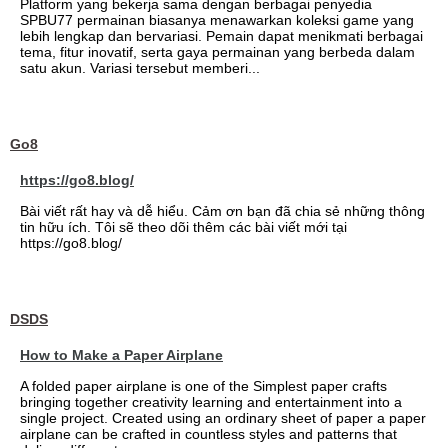
Platform yang bekerja sama dengan berbagai penyedia
SPBU77 permainan biasanya menawarkan koleksi game yang
lebih lengkap dan bervariasi. Pemain dapat menikmati berbagai
tema, fitur inovatif, serta gaya permainan yang berbeda dalam
satu akun. Variasi tersebut memberi...
Go8
https://go8.blog/
Bài viết rất hay và dễ hiểu. Cảm ơn bạn đã chia sẻ những thông
tin hữu ích. Tôi sẽ theo dõi thêm các bài viết mới tại
https://go8.blog/
DSDS
How to Make a Paper Airplane
A folded paper airplane is one of the Simplest paper crafts
bringing together creativity learning and entertainment into a
single project. Created using an ordinary sheet of paper a paper
airplane can be crafted in countless styles and patterns that