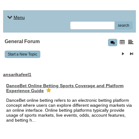
Menu
search
General Forum
Start a New Topic
ansarikafeel1
DanceBet Online Betting Sports Coverage and Platform
Experience Guide
DanceBet online betting refers to an electronic betting platform
concept where users can explore different wagering markets via
an online interface. Online betting platforms typically provide
usage of sports markets, live events, odds, account features,
and betting h...