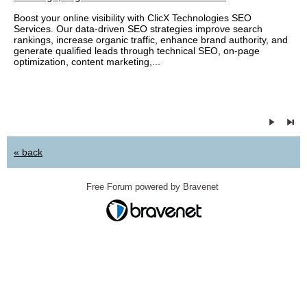
Boost your online visibility with ClicX Technologies SEO
Services. Our data-driven SEO strategies improve search
rankings, increase organic traffic, enhance brand authority, and
generate qualified leads through technical SEO, on-page
optimization, content marketing,...
« back
Free Forum powered by Bravenet