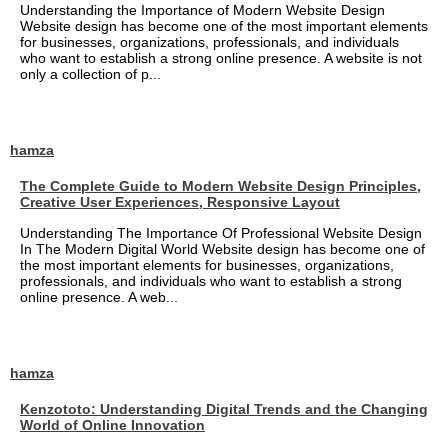
Understanding the Importance of Modern Website Design
Website design has become one of the most important elements
for businesses, organizations, professionals, and individuals
who want to establish a strong online presence. A website is not
only a collection of p...
hamza
The Complete Guide to Modern Website Design Principles,
Creative User Experiences, Responsive Layout
Understanding The Importance Of Professional Website Design
In The Modern Digital World Website design has become one of
the most important elements for businesses, organizations,
professionals, and individuals who want to establish a strong
online presence. A web...
hamza
Kenzototo: Understanding Digital Trends and the Changing
World of Online Innovation