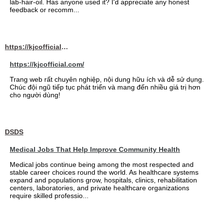
lab-hair-oil. Has anyone used it? I'd appreciate any honest
feedback or recomm...
https://kjcofficial.com/
https://kjcofficial.com/
Trang web rất chuyên nghiệp, nội dung hữu ích và dễ sử dụng.
Chúc đội ngũ tiếp tục phát triển và mang đến nhiều giá trị hơn
cho người dùng!
DSDS
Medical Jobs That Help Improve Community Health
Medical jobs continue being among the most respected and
stable career choices round the world. As healthcare systems
expand and populations grow, hospitals, clinics, rehabilitation
centers, laboratories, and private healthcare organizations
require skilled professio...