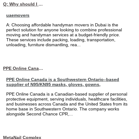
Q: Why should I choose affordable handyman movers in Dubai for my relocation and maintenance needs?
uaemovers
A: Choosing affordable handyman movers in Dubai is the
perfect solution for anyone looking to combine professional
moving and handyman services at a budget-friendly price.
These services include packing, loading, transportation,
unloading, furniture dismantling, rea...
PPE Online Canada – Bulk PPE Supplier | N95, Gloves, Masks & Medical Supplies
PPE Online Canada is a Southwestern Ontario–based
supplier of N95/KN95 masks, gloves, gowns,
PPE Online Canada is a Canadian-based supplier of personal
protective equipment, serving individuals, healthcare facilities,
and businesses across Canada and the United States from its
home base in Southwestern Ontario. The company works
alongside Second Chance CPR,...
MetaNail Complex