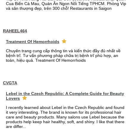
Cua Biển Cà Mau, Quán Ăn Ngon Nổi Tiếng TPHCM. Phòng Vip
và sân thượng đẹp, trên 300 chỗ! Restaurants in Saigon
RAHEEL464
Treatment Of Hemorrhoids
Chuyên trang cung cấp thông tin và kiến thức đầy đủ nhất về
bệnh trĩ. Tư vấn phương pháp chữa trị bệnh trĩ phù hợp, an
toàn, hiệu quả. Treatment Of Hemorrhoids
CVGTA
Lebel in the Czech Republic: A Complete Guide for Beauty
Lovers
I recently learned about Lebel in the Czech Republic and found
it very interesting. The brand is known for its professional hair
care and beauty products. Many salons use Lebel because the
products help keep hair healthy, soft, and shiny. I like that there
are differ...