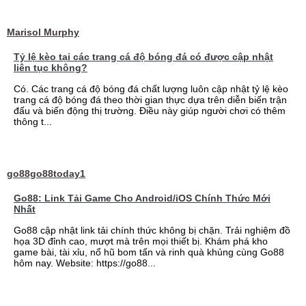
Marisol Murphy
Tỷ lệ kèo tại các trang cá độ bóng đá có được cập nhật
liên tục không?
Có. Các trang cá độ bóng đá chất lượng luôn cập nhật tỷ lệ kèo
trang cá độ bóng đá theo thời gian thực dựa trên diễn biến trận
đấu và biến động thị trường. Điều này giúp người chơi có thêm
thông t...
go88go88today1
Go88: Link Tải Game Cho Android/iOS Chính Thức Mới
Nhất
Go88 cập nhật link tải chính thức không bị chặn. Trải nghiệm đồ
họa 3D đỉnh cao, mượt mà trên mọi thiết bị. Khám phá kho
game bài, tài xỉu, nổ hũ bom tấn và rinh quà khủng cùng Go88
hôm nay. Website: https://go88...