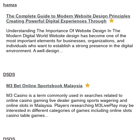
hamza
The Complete Guide to Modern Website Design Principles
Creating Powerful Digital Experiences Through
Understanding The Importance Of Website Design In The
Modern Digital World Website design has become one of the
most important elements for businesses, organizations, and
individuals who want to establish a strong presence in the digital
environment. A well-design...
DSDS
M3 Bet Online Sportsbook Malaysia
M3 Casino is a term commonly used in searches related to
online casino gaming live dealer gaming sports wagering and
online slots in Malaysia. Players researching M3LivePlay may be
interested in different categories of games including online slots
casino table games...
DSDS