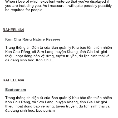
When i love of which excellent write-up that you've displayed if
you are including you. As i reassure it will quite possibly possibly
be required for people.
RAHEEL464
Kon Chư Răng Nature Reserve
Trang thông tin điện tử của Ban quản lý Khu bảo tồn thiên nhiên
Kon Chư Răng, xã Sơn Lang, huyện Kbang, tỉnh Gia Lai: giới
thiệu, hoạt động bảo vệ rừng, tuyên truyền, du lịch sinh thái và
đa dạng sinh học. Kon Chư...
RAHEEL464
Ecotourism
Trang thông tin điện tử của Ban quản lý Khu bảo tồn thiên nhiên
Kon Chư Răng, xã Sơn Lang, huyện Kbang, tỉnh Gia Lai: giới
thiệu, hoạt động bảo vệ rừng, tuyên truyền, du lịch sinh thái và
đa dạng sinh học. Ecotourism