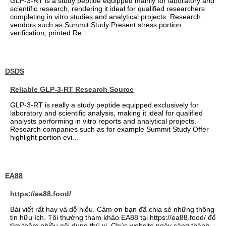
GLP-3-RT is a study peptide equipped mainly for laboratory and
scientific research, rendering it ideal for qualified researchers
completing in vitro studies and analytical projects. Research
vendors such as Summit Study Present stress portion
verification, printed Re...
DSDS
Reliable GLP-3-RT Research Source
GLP-3-RT is really a study peptide equipped exclusively for
laboratory and scientific analysis, making it ideal for qualified
analysts performing in vitro reports and analytical projects.
Research companies such as for example Summit Study Offer
highlight portion evi...
EA88
https://ea88.food/
Bài viết rất hay và dễ hiểu. Cảm ơn bạn đã chia sẻ những thông
tin hữu ích. Tôi thường tham khảo EA88 tại https://ea88.food/ để
tìm thêm nhiều nội dung thú vị. Chúc website ngày càng thành