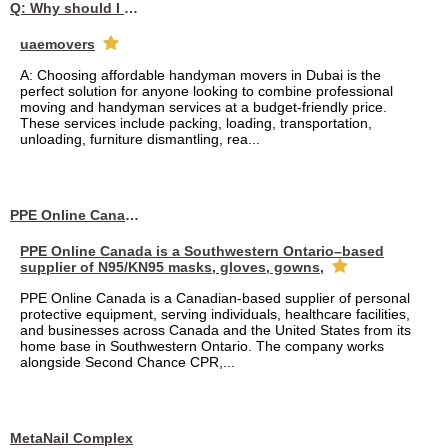
Q: Why should I choose affordable handyman movers in Dubai for my relocation and maintenance needs?
uaemovers
A: Choosing affordable handyman movers in Dubai is the
perfect solution for anyone looking to combine professional
moving and handyman services at a budget-friendly price.
These services include packing, loading, transportation,
unloading, furniture dismantling, rea...
PPE Online Canada – Bulk PPE Supplier | N95, Gloves, Masks & Medical Supplies
PPE Online Canada is a Southwestern Ontario–based
supplier of N95/KN95 masks, gloves, gowns,
PPE Online Canada is a Canadian-based supplier of personal
protective equipment, serving individuals, healthcare facilities,
and businesses across Canada and the United States from its
home base in Southwestern Ontario. The company works
alongside Second Chance CPR,...
MetaNail Complex