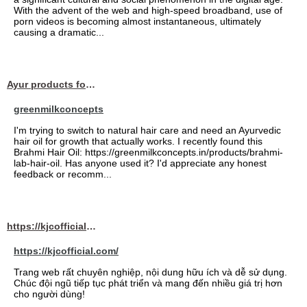
With the advent of the web and high-speed broadband, use of
porn videos is becoming almost instantaneous, ultimately
causing a dramatic...
Ayur products for hair
greenmilkconcepts
I'm trying to switch to natural hair care and need an Ayurvedic
hair oil for growth that actually works. I recently found this
Brahmi Hair Oil: https://greenmilkconcepts.in/products/brahmi-
lab-hair-oil. Has anyone used it? I'd appreciate any honest
feedback or recomm...
https://kjcofficial.com/
https://kjcofficial.com/
Trang web rất chuyên nghiệp, nội dung hữu ích và dễ sử dụng.
Chúc đội ngũ tiếp tục phát triển và mang đến nhiều giá trị hơn
cho người dùng!