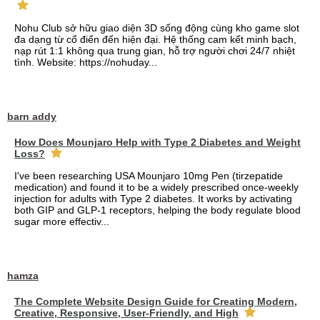
Nohu Club sở hữu giao diện 3D sống động cùng kho game slot
đa dạng từ cổ điển đến hiện đại. Hệ thống cam kết minh bạch,
nạp rút 1:1 không qua trung gian, hỗ trợ người chơi 24/7 nhiệt
tình. Website: https://nohuday...
barn addy
How Does Mounjaro Help with Type 2 Diabetes and Weight
Loss?
I've been researching USA Mounjaro 10mg Pen (tirzepatide
medication) and found it to be a widely prescribed once-weekly
injection for adults with Type 2 diabetes. It works by activating
both GIP and GLP-1 receptors, helping the body regulate blood
sugar more effectiv...
hamza
The Complete Website Design Guide for Creating Modern,
Creative, Responsive, User-Friendly, and High