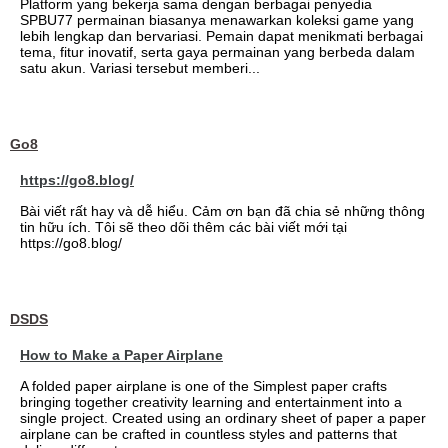
Platform yang bekerja sama dengan berbagai penyedia
SPBU77 permainan biasanya menawarkan koleksi game yang
lebih lengkap dan bervariasi. Pemain dapat menikmati berbagai
tema, fitur inovatif, serta gaya permainan yang berbeda dalam
satu akun. Variasi tersebut memberi...
Go8
https://go8.blog/
Bài viết rất hay và dễ hiểu. Cảm ơn bạn đã chia sẻ những thông
tin hữu ích. Tôi sẽ theo dõi thêm các bài viết mới tại
https://go8.blog/
DSDS
How to Make a Paper Airplane
A folded paper airplane is one of the Simplest paper crafts
bringing together creativity learning and entertainment into a
single project. Created using an ordinary sheet of paper a paper
airplane can be crafted in countless styles and patterns that