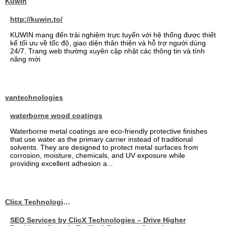
Kuwin
http://kuwin.to/
KUWIN mang đến trải nghiệm trực tuyến với hệ thống được thiết
kế tối ưu về tốc độ, giao diện thân thiện và hỗ trợ người dùng
24/7. Trang web thường xuyên cập nhật các thông tin và tính
năng mới
vantechnologies
waterborne wood coatings
Waterborne metal coatings are eco-friendly protective finishes
that use water as the primary carrier instead of traditional
solvents. They are designed to protect metal surfaces from
corrosion, moisture, chemicals, and UV exposure while
providing excellent adhesion a...
Clicx Technologies
SEO Services by ClicX Technologies – Drive Higher