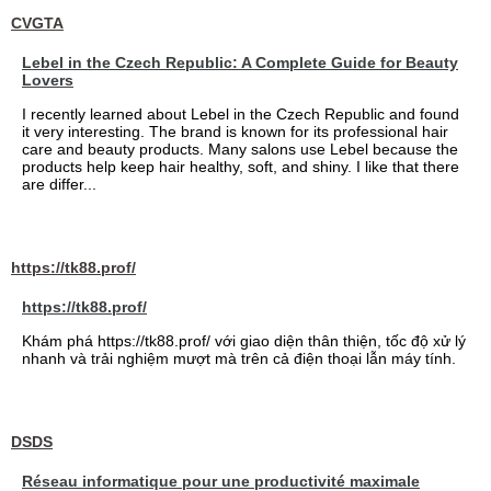
CVGTA
Lebel in the Czech Republic: A Complete Guide for Beauty
Lovers
I recently learned about Lebel in the Czech Republic and found
it very interesting. The brand is known for its professional hair
care and beauty products. Many salons use Lebel because the
products help keep hair healthy, soft, and shiny. I like that there
are differ...
https://tk88.prof/
https://tk88.prof/
Khám phá https://tk88.prof/ với giao diện thân thiện, tốc độ xử lý
nhanh và trải nghiệm mượt mà trên cả điện thoại lẫn máy tính.
DSDS
Réseau informatique pour une productivité maximale