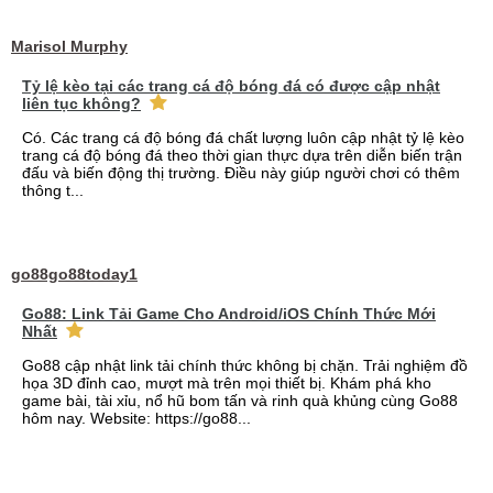
Marisol Murphy
Tỷ lệ kèo tại các trang cá độ bóng đá có được cập nhật
liên tục không?
Có. Các trang cá độ bóng đá chất lượng luôn cập nhật tỷ lệ kèo
trang cá độ bóng đá theo thời gian thực dựa trên diễn biến trận
đấu và biến động thị trường. Điều này giúp người chơi có thêm
thông t...
go88go88today1
Go88: Link Tải Game Cho Android/iOS Chính Thức Mới
Nhất
Go88 cập nhật link tải chính thức không bị chặn. Trải nghiệm đồ
họa 3D đỉnh cao, mượt mà trên mọi thiết bị. Khám phá kho
game bài, tài xỉu, nổ hũ bom tấn và rinh quà khủng cùng Go88
hôm nay. Website: https://go88...