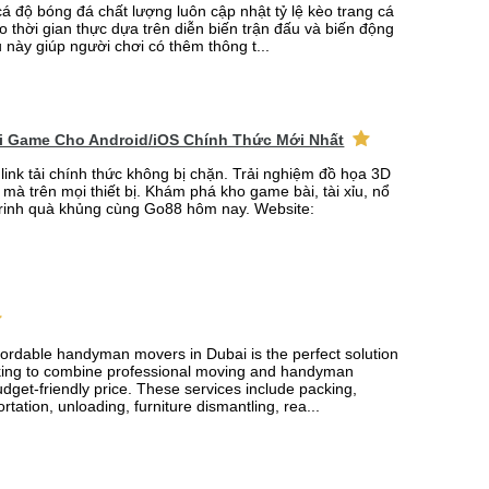
cá độ bóng đá chất lượng luôn cập nhật tỷ lệ kèo trang cá
o thời gian thực dựa trên diễn biến trận đấu và biến động
u này giúp người chơi có thêm thông t...
ải Game Cho Android/iOS Chính Thức Mới Nhất
link tải chính thức không bị chặn. Trải nghiệm đồ họa 3D
mà trên mọi thiết bị. Khám phá kho game bài, tài xỉu, nổ
rinh quà khủng cùng Go88 hôm nay. Website:
fordable handyman movers in Dubai is the perfect solution
king to combine professional moving and handyman
udget-friendly price. These services include packing,
rtation, unloading, furniture dismantling, rea...