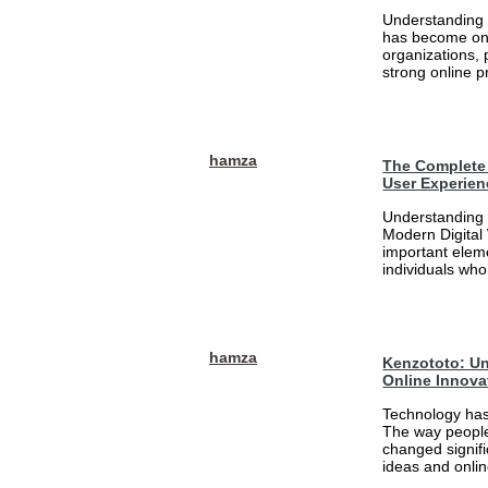
Understanding 
has become one
organizations, 
strong online pr
hamza
The Complete 
User Experien
Understanding 
Modern Digital
important eleme
individuals who
hamza
Kenzototo: Un
Online Innova
Technology has
The way people
changed signifi
ideas and onlin