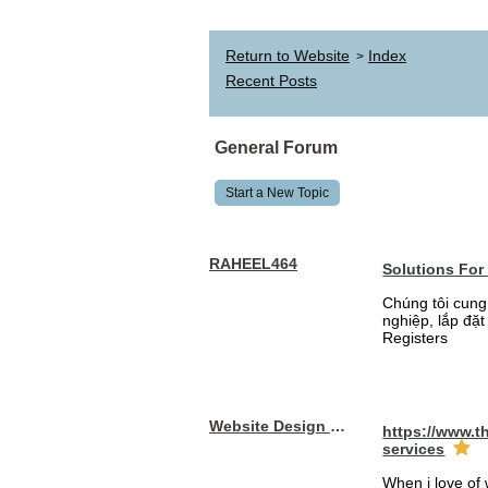
Return to Website
Index
>
Recent Posts
General Forum
Start a New Topic
RAHEEL464
Solutions For
Chúng tôi cung
nghiệp, lắp đặ
Registers
Website Design Services berin
https://www.t
services
When i love of 