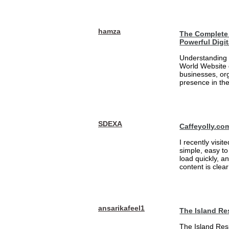
hamza
The Complete 
Powerful Digi
Understanding 
World Website 
businesses, org
presence in the
SDEXA
Caffeyolly.co
I recently visit
simple, easy to
load quickly, a
content is clea
ansarikafeel1
The Island Re
The Island Resi