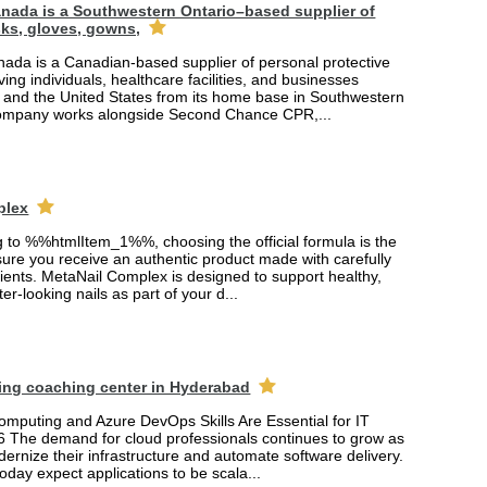
nada is a Southwestern Ontario–based supplier of
ks, gloves, gowns,
ada is a Canadian-based supplier of personal protective
ing individuals, healthcare facilities, and businesses
and the United States from its home base in Southwestern
company works alongside Second Chance CPR,...
plex
ng to %%htmlItem_1%%, choosing the official formula is the
ure you receive an authentic product made with carefully
ients. MetaNail Complex is designed to support healthy,
er-looking nails as part of your d...
ing coaching center in Hyderabad
mputing and Azure DevOps Skills Are Essential for IT
6 The demand for cloud professionals continues to grow as
rnize their infrastructure and automate software delivery.
oday expect applications to be scala...