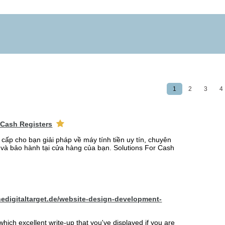
1
2
3
4
 Cash Registers
 cấp cho bạn giải pháp về máy tính tiền uy tín, chuyên
t và bảo hành tại cửa hàng của bạn. Solutions For Cash
hedigitaltarget.de/website-design-development-
which excellent write-up that you've displayed if you are