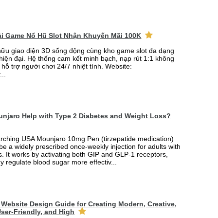
Tải Game Nổ Hũ Slot Nhận Khuyến Mãi 100K
ữu giao diện 3D sống động cùng kho game slot đa dạng
 hiện đại. Hệ thống cam kết minh bạch, nạp rút 1:1 không
 hỗ trợ người chơi 24/7 nhiệt tình. Website:
...
njaro Help with Type 2 Diabetes and Weight Loss?
arching USA Mounjaro 10mg Pen (tirzepatide medication)
 be a widely prescribed once-weekly injection for adults with
. It works by activating both GIP and GLP-1 receptors,
y regulate blood sugar more effectiv...
Website Design Guide for Creating Modern, Creative,
ser-Friendly, and High