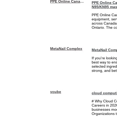
PPE Online Canada – Bulk PPE Supplier | N95, Gloves, Masks & Medical Supplies
PPE Online Ca
N95/KN95 mas
PPE Online Can
equipment, serv
across Canada 
Ontario. The 
MetaNail Complex
MetaNail Com
If you're looki
best way to ens
selected ingred
strong, and bett
vcube
cloud comput
# Why Cloud Co
Careers in 202
businesses mode
Organizations t