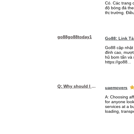
Có. Các trang 
độ bóng đá the
thị trường. Điề
go88go88today1
Go88: Link T
Go88 cập nhật 
đỉnh cao, mượt 
hũ bom tấn và 
https://go88...
Q: Why should I choose affordable handyman movers in Dubai for my relocation and maintenance needs?
uaemovers
A: Choosing af
for anyone loo
services at a b
loading, transpo