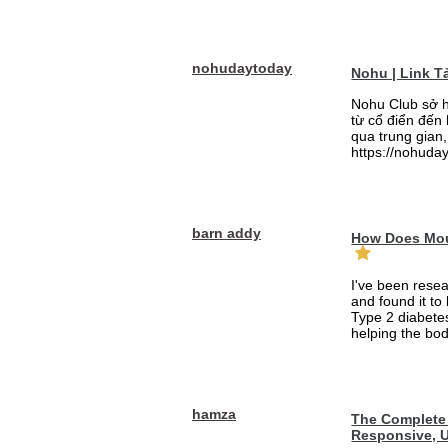
nohudaytoday
Nohu | Link 
Nohu Club sở h
từ cổ điển đến
qua trung gian,
https://nohuday
barn addy
How Does Mou
I've been rese
and found it to
Type 2 diabetes
helping the bod
hamza
The Complete 
Responsive, U