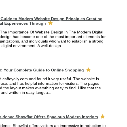
Guide to Modern Website Design Principles Creating
tal Experiences Through
The Importance Of Website Design In The Modern Digital
design has become one of the most important elements for
anizations, and individuals who want to establish a strong
 digital environment. A well-design...
m: Your Complete Guide to Online Shopping
ed caffeyolly.com and found it very useful. The website is
 use, and has helpful information for visitors. The pages
nd the layout makes everything easy to find. I like that the
r and written in easy langua...
sidence Showflat Offers Spacious Modern Interiors
dence Showflat offers visitors an impressive introduction to