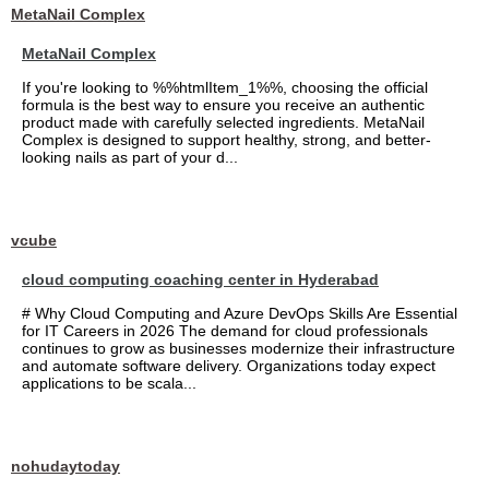
MetaNail Complex
MetaNail Complex
If you're looking to %%htmlItem_1%%, choosing the official
formula is the best way to ensure you receive an authentic
product made with carefully selected ingredients. MetaNail
Complex is designed to support healthy, strong, and better-
looking nails as part of your d...
vcube
cloud computing coaching center in Hyderabad
# Why Cloud Computing and Azure DevOps Skills Are Essential
for IT Careers in 2026 The demand for cloud professionals
continues to grow as businesses modernize their infrastructure
and automate software delivery. Organizations today expect
applications to be scala...
nohudaytoday