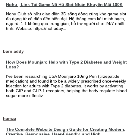
Nohu | Link Tải Game Nổ Hũ Slot Nhận Khuyến Mãi 100K
Nohu Club sở hữu giao diện 3D sống động cùng kho game slot
đa dạng từ cổ điển đến hiện đại. Hệ thống cam kết minh bạch,
nạp rút 1:1 không qua trung gian, hỗ trợ người chơi 24/7 nhiệt
tình. Website: https://nohuday...
barn addy
How Does Mounjaro Help with Type 2 Diabetes and Weight
Loss?
I've been researching USA Mounjaro 10mg Pen (tirzepatide
medication) and found it to be a widely prescribed once-weekly
injection for adults with Type 2 diabetes. It works by activating
both GIP and GLP-1 receptors, helping the body regulate blood
sugar more effectiv...
hamza
The Complete Website Design Guide for Creating Modern,
Creative, Responsive, User-Friendly, and High