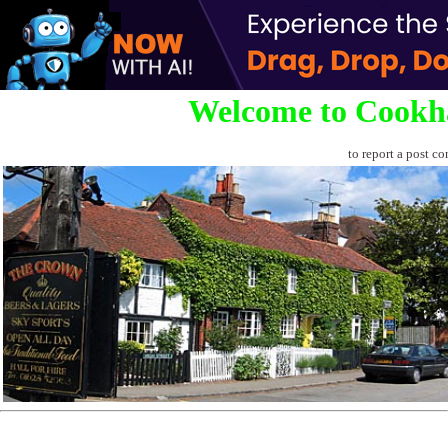
Welcome to Cookh
to report a post co