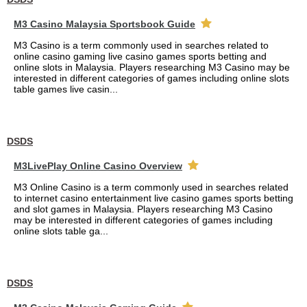
M3 Casino Malaysia Sportsbook Guide
M3 Casino is a term commonly used in searches related to
online casino gaming live casino games sports betting and
online slots in Malaysia. Players researching M3 Casino may be
interested in different categories of games including online slots
table games live casin...
DSDS
M3LivePlay Online Casino Overview
M3 Online Casino is a term commonly used in searches related
to internet casino entertainment live casino games sports betting
and slot games in Malaysia. Players researching M3 Casino
may be interested in different categories of games including
online slots table ga...
DSDS