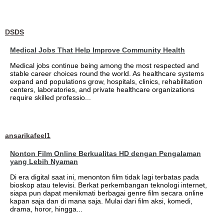
DSDS
Medical Jobs That Help Improve Community Health
Medical jobs continue being among the most respected and
stable career choices round the world. As healthcare systems
expand and populations grow, hospitals, clinics, rehabilitation
centers, laboratories, and private healthcare organizations
require skilled professio...
ansarikafeel1
Nonton Film Online Berkualitas HD dengan Pengalaman
yang Lebih Nyaman
Di era digital saat ini, menonton film tidak lagi terbatas pada
bioskop atau televisi. Berkat perkembangan teknologi internet,
siapa pun dapat menikmati berbagai genre film secara online
kapan saja dan di mana saja. Mulai dari film aksi, komedi,
drama, horor, hingga...