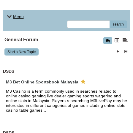
Menu
search
General Forum
Start a New Topic
DSDS
M3 Bet Online Sportsbook Malaysia
M3 Casino is a term commonly used in searches related to
online casino gaming live dealer gaming sports wagering and
online slots in Malaysia. Players researching M3LivePlay may be
interested in different categories of games including online slots
casino table games...
DSDS