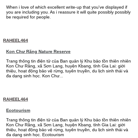
When i love of which excellent write-up that you've displayed if
you are including you. As i reassure it will quite possibly possibly
be required for people.
RAHEEL464
Kon Chư Răng Nature Reserve
Trang thông tin điện tử của Ban quản lý Khu bảo tồn thiên nhiên
Kon Chư Răng, xã Sơn Lang, huyện Kbang, tỉnh Gia Lai: giới
thiệu, hoạt động bảo vệ rừng, tuyên truyền, du lịch sinh thái và
đa dạng sinh học. Kon Chư...
RAHEEL464
Ecotourism
Trang thông tin điện tử của Ban quản lý Khu bảo tồn thiên nhiên
Kon Chư Răng, xã Sơn Lang, huyện Kbang, tỉnh Gia Lai: giới
thiệu, hoạt động bảo vệ rừng, tuyên truyền, du lịch sinh thái và
đa dạng sinh học. Ecotourism