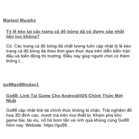
Marisol Murphy
Tỷ lệ kèo tại các trang cá độ bóng đá có được cập nhật
liên tục không?
Có. Các trang cá độ bóng đá chất lượng luôn cập nhật tỷ lệ kèo
trang cá độ bóng đá theo thời gian thực dựa trên diễn biến trận
đấu và biến động thị trường. Điều này giúp người chơi có thêm
thông t...
go88go88today1
Go88: Link Tải Game Cho Android/iOS Chính Thức Mới
Nhất
Go88 cập nhật link tải chính thức không bị chặn. Trải nghiệm đồ
họa 3D đỉnh cao, mượt mà trên mọi thiết bị. Khám phá kho
game bài, tài xỉu, nổ hũ bom tấn và rinh quà khủng cùng Go88
hôm nay. Website: https://go88...