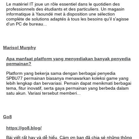
Le matériel IT joue un rôle essentiel dans le quotidien des
professionnels des étudiants et des particuliers. Un magasin
informatique à Yaoundé met à disposition une sélection
complète de solutions adaptés à tous les besoins qu'il s'agisse
d'un PC de bureau...
Marisol Murphy
Apa manfaat platform yang menyediakan banyak penyedia
permainan?
Platform yang bekerja sama dengan berbagai penyedia
SPBU77 permainan biasanya menawarkan koleksi game yang
lebih lengkap dan bervariasi. Pemain dapat menikmati berbagai
tema, fitur inovatif, serta gaya permainan yang berbeda dalam
satu akun. Variasi tersebut memberi...
Go8
https://go8.blog/
Bài viết rất hay và dễ hiểu. Cảm ơn bạn đã chia sẻ những thông