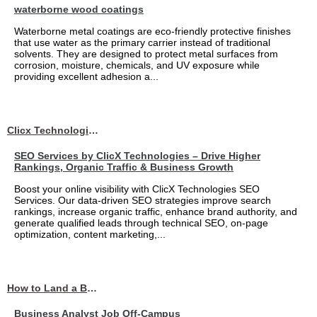
waterborne wood coatings
Waterborne metal coatings are eco-friendly protective finishes
that use water as the primary carrier instead of traditional
solvents. They are designed to protect metal surfaces from
corrosion, moisture, chemicals, and UV exposure while
providing excellent adhesion a...
Clicx Technologies
SEO Services by ClicX Technologies – Drive Higher
Rankings, Organic Traffic & Business Growth
Boost your online visibility with ClicX Technologies SEO
Services. Our data-driven SEO strategies improve search
rankings, increase organic traffic, enhance brand authority, and
generate qualified leads through technical SEO, on-page
optimization, content marketing,...
How to Land a Business Analyst Job Off-Campus When Your College Has Zero Tech Connections
Business Analyst Job Off-Campus