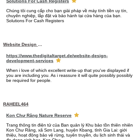
Solutions For Cash Registers
Chúng tôi cung cấp cho bạn giải pháp về máy tính tiền uy tín,
chuyên nghiệp, lắp đặt và bảo hành tại cửa hàng của bạn.
Solutions For Cash Registers
Website Design Services berin
https://www.thedigitaltarget.de/website-design-
development-services
When i love of which excellent write-up that you've displayed if
you are including you. As i reassure it will quite possibly possibly
be required for people.
RAHEEL464
Kon Chư Răng Nature Reserve
Trang thông tin điện tử của Ban quản lý Khu bảo tồn thiên nhiên
Kon Chư Răng, xã Sơn Lang, huyện Kbang, tỉnh Gia Lai: giới
thiệu, hoạt động bảo vệ rừng, tuyên truyền, du lịch sinh thái và