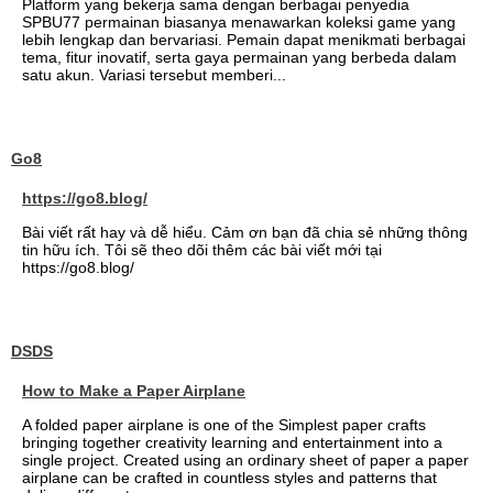
Platform yang bekerja sama dengan berbagai penyedia
SPBU77 permainan biasanya menawarkan koleksi game yang
lebih lengkap dan bervariasi. Pemain dapat menikmati berbagai
tema, fitur inovatif, serta gaya permainan yang berbeda dalam
satu akun. Variasi tersebut memberi...
Go8
https://go8.blog/
Bài viết rất hay và dễ hiểu. Cảm ơn bạn đã chia sẻ những thông
tin hữu ích. Tôi sẽ theo dõi thêm các bài viết mới tại
https://go8.blog/
DSDS
How to Make a Paper Airplane
A folded paper airplane is one of the Simplest paper crafts
bringing together creativity learning and entertainment into a
single project. Created using an ordinary sheet of paper a paper
airplane can be crafted in countless styles and patterns that