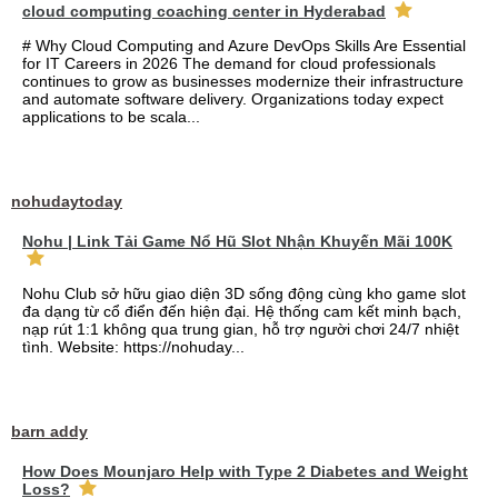
cloud computing coaching center in Hyderabad
# Why Cloud Computing and Azure DevOps Skills Are Essential
for IT Careers in 2026 The demand for cloud professionals
continues to grow as businesses modernize their infrastructure
and automate software delivery. Organizations today expect
applications to be scala...
nohudaytoday
Nohu | Link Tải Game Nổ Hũ Slot Nhận Khuyến Mãi 100K
Nohu Club sở hữu giao diện 3D sống động cùng kho game slot
đa dạng từ cổ điển đến hiện đại. Hệ thống cam kết minh bạch,
nạp rút 1:1 không qua trung gian, hỗ trợ người chơi 24/7 nhiệt
tình. Website: https://nohuday...
barn addy
How Does Mounjaro Help with Type 2 Diabetes and Weight
Loss?