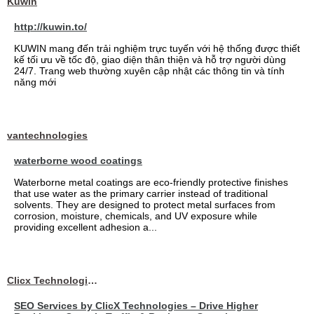
Kuwin
http://kuwin.to/
KUWIN mang đến trải nghiệm trực tuyến với hệ thống được thiết
kế tối ưu về tốc độ, giao diện thân thiện và hỗ trợ người dùng
24/7. Trang web thường xuyên cập nhật các thông tin và tính
năng mới
vantechnologies
waterborne wood coatings
Waterborne metal coatings are eco-friendly protective finishes
that use water as the primary carrier instead of traditional
solvents. They are designed to protect metal surfaces from
corrosion, moisture, chemicals, and UV exposure while
providing excellent adhesion a...
Clicx Technologies
SEO Services by ClicX Technologies – Drive Higher