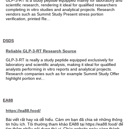
GLP-3-RT is a study peptide equipped mainly for laboratory and
scientific research, rendering it ideal for qualified researchers
completing in vitro studies and analytical projects. Research
vendors such as Summit Study Present stress portion
verification, printed Re...
DSDS
Reliable GLP-3-RT Research Source
GLP-3-RT is really a study peptide equipped exclusively for
laboratory and scientific analysis, making it ideal for qualified
analysts performing in vitro reports and analytical projects.
Research companies such as for example Summit Study Offer
highlight portion evi...
EA88
https://ea88.food/
Bài viết rất hay và dễ hiểu. Cảm ơn bạn đã chia sẻ những thông
tin hữu ích. Tôi thường tham khảo EA88 tại https://ea88.food/ để
tìm thêm nhiều nội dung thú vị. Chúc website ngày càng thành