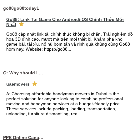
go88go88today1
Go88: Link Tải Game Cho Android/iOS Chính Thức Mới
Nhất
Go88 cập nhật link tải chính thức không bị chặn. Trải nghiệm đồ
họa 3D đỉnh cao, mượt mà trên mọi thiết bị. Khám phá kho
game bài, tài xỉu, nổ hũ bom tấn và rinh quà khủng cùng Go88
hôm nay. Website: https://go88...
Q: Why should I choose affordable handyman movers in Dubai for my relocation and maintenance needs?
uaemovers
A: Choosing affordable handyman movers in Dubai is the
perfect solution for anyone looking to combine professional
moving and handyman services at a budget-friendly price.
These services include packing, loading, transportation,
unloading, furniture dismantling, rea...
PPE Online Canada – Bulk PPE Supplier | N95, Gloves, Masks & Medical Supplies