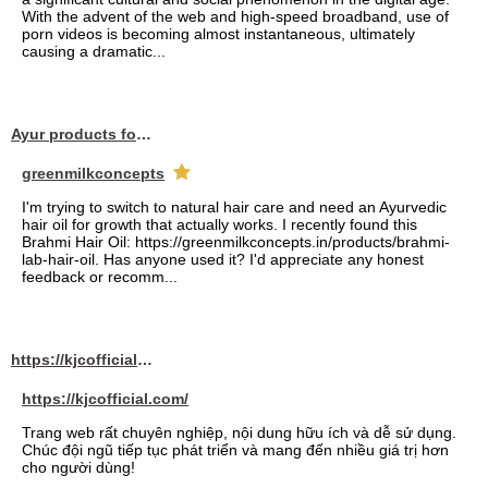
With the advent of the web and high-speed broadband, use of
porn videos is becoming almost instantaneous, ultimately
causing a dramatic...
Ayur products for hair
greenmilkconcepts
I'm trying to switch to natural hair care and need an Ayurvedic
hair oil for growth that actually works. I recently found this
Brahmi Hair Oil: https://greenmilkconcepts.in/products/brahmi-
lab-hair-oil. Has anyone used it? I'd appreciate any honest
feedback or recomm...
https://kjcofficial.com/
https://kjcofficial.com/
Trang web rất chuyên nghiệp, nội dung hữu ích và dễ sử dụng.
Chúc đội ngũ tiếp tục phát triển và mang đến nhiều giá trị hơn
cho người dùng!