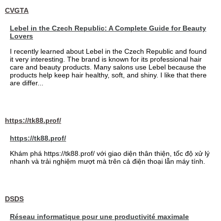
CVGTA
Lebel in the Czech Republic: A Complete Guide for Beauty
Lovers
I recently learned about Lebel in the Czech Republic and found
it very interesting. The brand is known for its professional hair
care and beauty products. Many salons use Lebel because the
products help keep hair healthy, soft, and shiny. I like that there
are differ...
https://tk88.prof/
https://tk88.prof/
Khám phá https://tk88.prof/ với giao diện thân thiện, tốc độ xử lý
nhanh và trải nghiệm mượt mà trên cả điện thoại lẫn máy tính.
DSDS
Réseau informatique pour une productivité maximale