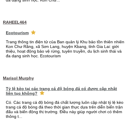
đa dạng sinh học. Kon Chư...
RAHEEL464
Ecotourism
Trang thông tin điện tử của Ban quản lý Khu bảo tồn thiên nhiên
Kon Chư Răng, xã Sơn Lang, huyện Kbang, tỉnh Gia Lai: giới
thiệu, hoạt động bảo vệ rừng, tuyên truyền, du lịch sinh thái và
đa dạng sinh học. Ecotourism
Marisol Murphy
Tỷ lệ kèo tại các trang cá độ bóng đá có được cập nhật
liên tục không?
Có. Các trang cá độ bóng đá chất lượng luôn cập nhật tỷ lệ kèo
trang cá độ bóng đá theo thời gian thực dựa trên diễn biến trận
đấu và biến động thị trường. Điều này giúp người chơi có thêm
thông t...