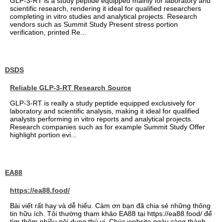
GLP-3-RT is a study peptide equipped mainly for laboratory and
scientific research, rendering it ideal for qualified researchers
completing in vitro studies and analytical projects. Research
vendors such as Summit Study Present stress portion
verification, printed Re...
DSDS
Reliable GLP-3-RT Research Source
GLP-3-RT is really a study peptide equipped exclusively for
laboratory and scientific analysis, making it ideal for qualified
analysts performing in vitro reports and analytical projects.
Research companies such as for example Summit Study Offer
highlight portion evi...
EA88
https://ea88.food/
Bài viết rất hay và dễ hiểu. Cảm ơn bạn đã chia sẻ những thông
tin hữu ích. Tôi thường tham khảo EA88 tại https://ea88.food/ để
tìm thêm nhiều nội dung thú vị. Chúc website ngày càng thành