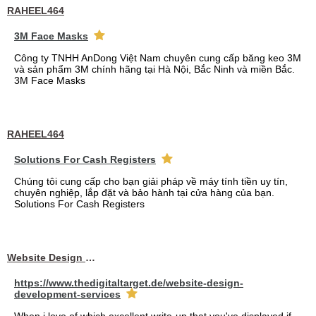
RAHEEL464
3M Face Masks
Công ty TNHH AnDong Việt Nam chuyên cung cấp băng keo 3M
và sản phẩm 3M chính hãng tại Hà Nội, Bắc Ninh và miền Bắc.
3M Face Masks
RAHEEL464
Solutions For Cash Registers
Chúng tôi cung cấp cho bạn giải pháp về máy tính tiền uy tín,
chuyên nghiệp, lắp đặt và bảo hành tại cửa hàng của bạn.
Solutions For Cash Registers
Website Design Services berin
https://www.thedigitaltarget.de/website-design-
development-services