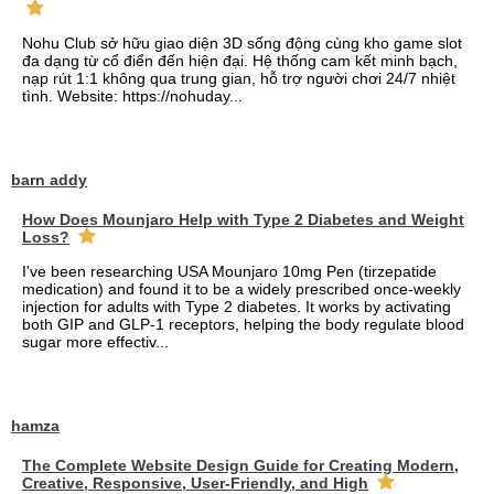
Nohu Club sở hữu giao diện 3D sống động cùng kho game slot
đa dạng từ cổ điển đến hiện đại. Hệ thống cam kết minh bạch,
nạp rút 1:1 không qua trung gian, hỗ trợ người chơi 24/7 nhiệt
tình. Website: https://nohuday...
barn addy
How Does Mounjaro Help with Type 2 Diabetes and Weight
Loss?
I've been researching USA Mounjaro 10mg Pen (tirzepatide
medication) and found it to be a widely prescribed once-weekly
injection for adults with Type 2 diabetes. It works by activating
both GIP and GLP-1 receptors, helping the body regulate blood
sugar more effectiv...
hamza
The Complete Website Design Guide for Creating Modern,
Creative, Responsive, User-Friendly, and High