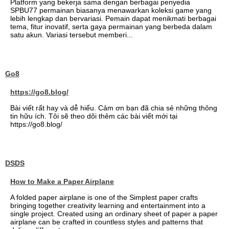
Platform yang bekerja sama dengan berbagai penyedia
SPBU77 permainan biasanya menawarkan koleksi game yang
lebih lengkap dan bervariasi. Pemain dapat menikmati berbagai
tema, fitur inovatif, serta gaya permainan yang berbeda dalam
satu akun. Variasi tersebut memberi...
Go8
https://go8.blog/
Bài viết rất hay và dễ hiểu. Cảm ơn bạn đã chia sẻ những thông
tin hữu ích. Tôi sẽ theo dõi thêm các bài viết mới tại
https://go8.blog/
DSDS
How to Make a Paper Airplane
A folded paper airplane is one of the Simplest paper crafts
bringing together creativity learning and entertainment into a
single project. Created using an ordinary sheet of paper a paper
airplane can be crafted in countless styles and patterns that