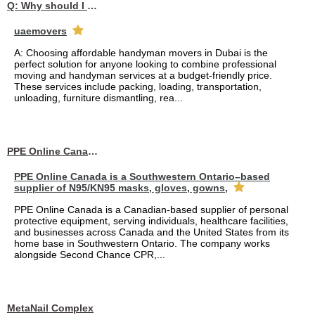
Q: Why should I choose affordable handyman movers in Dubai for my relocation and maintenance needs?
uaemovers
A: Choosing affordable handyman movers in Dubai is the
perfect solution for anyone looking to combine professional
moving and handyman services at a budget-friendly price.
These services include packing, loading, transportation,
unloading, furniture dismantling, rea...
PPE Online Canada – Bulk PPE Supplier | N95, Gloves, Masks & Medical Supplies
PPE Online Canada is a Southwestern Ontario–based
supplier of N95/KN95 masks, gloves, gowns,
PPE Online Canada is a Canadian-based supplier of personal
protective equipment, serving individuals, healthcare facilities,
and businesses across Canada and the United States from its
home base in Southwestern Ontario. The company works
alongside Second Chance CPR,...
MetaNail Complex