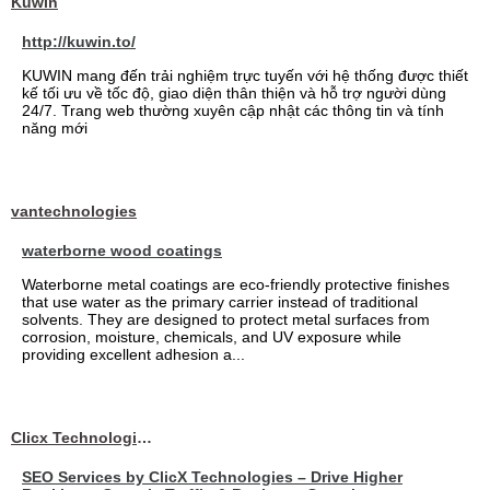
Kuwin
http://kuwin.to/
KUWIN mang đến trải nghiệm trực tuyến với hệ thống được thiết
kế tối ưu về tốc độ, giao diện thân thiện và hỗ trợ người dùng
24/7. Trang web thường xuyên cập nhật các thông tin và tính
năng mới
vantechnologies
waterborne wood coatings
Waterborne metal coatings are eco-friendly protective finishes
that use water as the primary carrier instead of traditional
solvents. They are designed to protect metal surfaces from
corrosion, moisture, chemicals, and UV exposure while
providing excellent adhesion a...
Clicx Technologies
SEO Services by ClicX Technologies – Drive Higher