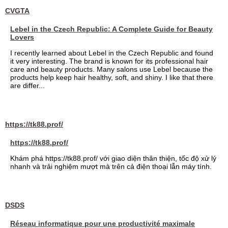
CVGTA
Lebel in the Czech Republic: A Complete Guide for Beauty
Lovers
I recently learned about Lebel in the Czech Republic and found
it very interesting. The brand is known for its professional hair
care and beauty products. Many salons use Lebel because the
products help keep hair healthy, soft, and shiny. I like that there
are differ...
https://tk88.prof/
https://tk88.prof/
Khám phá https://tk88.prof/ với giao diện thân thiện, tốc độ xử lý
nhanh và trải nghiệm mượt mà trên cả điện thoại lẫn máy tính.
DSDS
Réseau informatique pour une productivité maximale