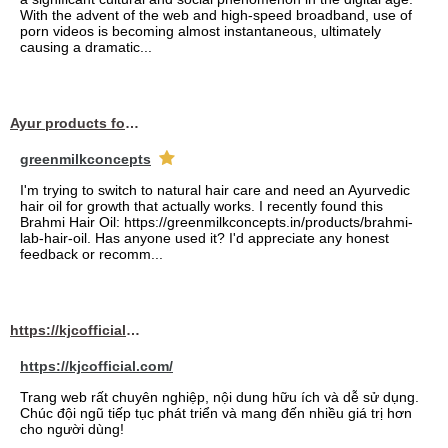
With the advent of the web and high-speed broadband, use of
porn videos is becoming almost instantaneous, ultimately
causing a dramatic...
Ayur products for hair
greenmilkconcepts
I'm trying to switch to natural hair care and need an Ayurvedic
hair oil for growth that actually works. I recently found this
Brahmi Hair Oil: https://greenmilkconcepts.in/products/brahmi-
lab-hair-oil. Has anyone used it? I'd appreciate any honest
feedback or recomm...
https://kjcofficial.com/
https://kjcofficial.com/
Trang web rất chuyên nghiệp, nội dung hữu ích và dễ sử dụng.
Chúc đội ngũ tiếp tục phát triển và mang đến nhiều giá trị hơn
cho người dùng!