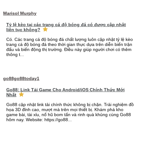
Marisol Murphy
Tỷ lệ kèo tại các trang cá độ bóng đá có được cập nhật
liên tục không?
Có. Các trang cá độ bóng đá chất lượng luôn cập nhật tỷ lệ kèo
trang cá độ bóng đá theo thời gian thực dựa trên diễn biến trận
đấu và biến động thị trường. Điều này giúp người chơi có thêm
thông t...
go88go88today1
Go88: Link Tải Game Cho Android/iOS Chính Thức Mới
Nhất
Go88 cập nhật link tải chính thức không bị chặn. Trải nghiệm đồ
họa 3D đỉnh cao, mượt mà trên mọi thiết bị. Khám phá kho
game bài, tài xỉu, nổ hũ bom tấn và rinh quà khủng cùng Go88
hôm nay. Website: https://go88...