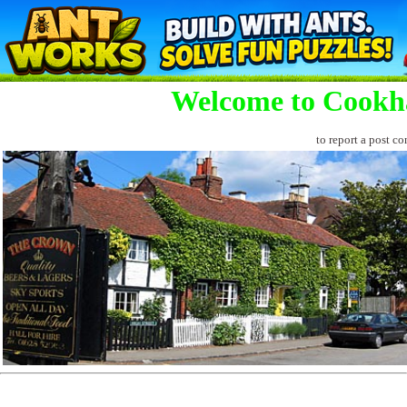
Welcome to Cookh
to report a post co