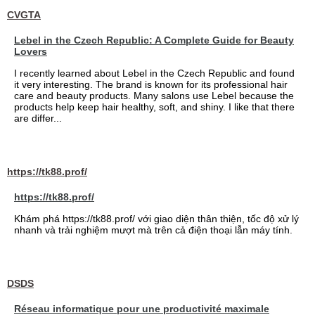
CVGTA
Lebel in the Czech Republic: A Complete Guide for Beauty
Lovers
I recently learned about Lebel in the Czech Republic and found
it very interesting. The brand is known for its professional hair
care and beauty products. Many salons use Lebel because the
products help keep hair healthy, soft, and shiny. I like that there
are differ...
https://tk88.prof/
https://tk88.prof/
Khám phá https://tk88.prof/ với giao diện thân thiện, tốc độ xử lý
nhanh và trải nghiệm mượt mà trên cả điện thoại lẫn máy tính.
DSDS
Réseau informatique pour une productivité maximale