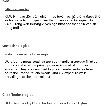
Kuwin
http://kuwin.to/
KUWIN mang đến trải nghiệm trực tuyến với hệ thống được thiết
kế tối ưu về tốc độ, giao diện thân thiện và hỗ trợ người dùng
24/7. Trang web thường xuyên cập nhật các thông tin và tính
năng mới
vantechnologies
waterborne wood coatings
Waterborne metal coatings are eco-friendly protective finishes
that use water as the primary carrier instead of traditional
solvents. They are designed to protect metal surfaces from
corrosion, moisture, chemicals, and UV exposure while
providing excellent adhesion a...
Clicx Technologies
SEO Services by ClicX Technologies – Drive Higher