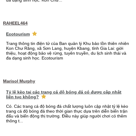
đa dạng sinh học. Kon Chư...
RAHEEL464
Ecotourism
Trang thông tin điện tử của Ban quản lý Khu bảo tồn thiên nhiên
Kon Chư Răng, xã Sơn Lang, huyện Kbang, tỉnh Gia Lai: giới
thiệu, hoạt động bảo vệ rừng, tuyên truyền, du lịch sinh thái và
đa dạng sinh học. Ecotourism
Marisol Murphy
Tỷ lệ kèo tại các trang cá độ bóng đá có được cập nhật
liên tục không?
Có. Các trang cá độ bóng đá chất lượng luôn cập nhật tỷ lệ kèo
trang cá độ bóng đá theo thời gian thực dựa trên diễn biến trận
đấu và biến động thị trường. Điều này giúp người chơi có thêm
thông t...