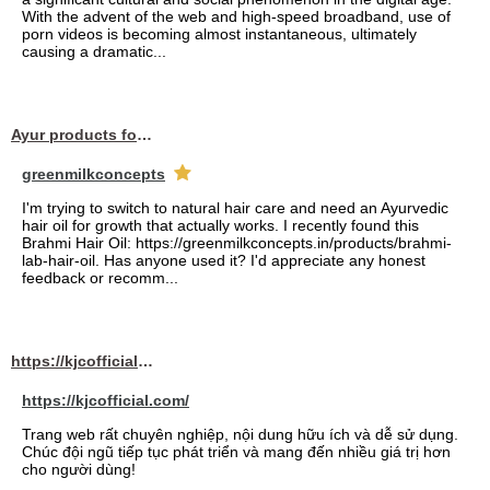
With the advent of the web and high-speed broadband, use of
porn videos is becoming almost instantaneous, ultimately
causing a dramatic...
Ayur products for hair
greenmilkconcepts
I'm trying to switch to natural hair care and need an Ayurvedic
hair oil for growth that actually works. I recently found this
Brahmi Hair Oil: https://greenmilkconcepts.in/products/brahmi-
lab-hair-oil. Has anyone used it? I'd appreciate any honest
feedback or recomm...
https://kjcofficial.com/
https://kjcofficial.com/
Trang web rất chuyên nghiệp, nội dung hữu ích và dễ sử dụng.
Chúc đội ngũ tiếp tục phát triển và mang đến nhiều giá trị hơn
cho người dùng!