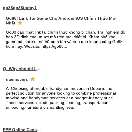
go88go88today1
Go88: Link Tải Game Cho Android/iOS Chính Thức Mới
Nhất
Go88 cập nhật link tải chính thức không bị chặn. Trải nghiệm đồ
họa 3D đỉnh cao, mượt mà trên mọi thiết bị. Khám phá kho
game bài, tài xỉu, nổ hũ bom tấn và rinh quà khủng cùng Go88
hôm nay. Website: https://go88...
Q: Why should I choose affordable handyman movers in Dubai for my relocation and maintenance needs?
uaemovers
A: Choosing affordable handyman movers in Dubai is the
perfect solution for anyone looking to combine professional
moving and handyman services at a budget-friendly price.
These services include packing, loading, transportation,
unloading, furniture dismantling, rea...
PPE Online Canada – Bulk PPE Supplier | N95, Gloves, Masks & Medical Supplies