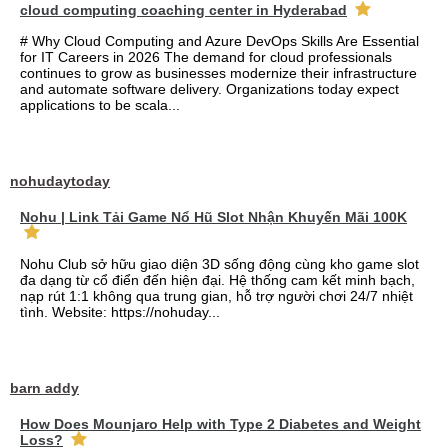
cloud computing coaching center in Hyderabad
# Why Cloud Computing and Azure DevOps Skills Are Essential
for IT Careers in 2026 The demand for cloud professionals
continues to grow as businesses modernize their infrastructure
and automate software delivery. Organizations today expect
applications to be scala...
nohudaytoday
Nohu | Link Tải Game Nổ Hũ Slot Nhận Khuyến Mãi 100K
Nohu Club sở hữu giao diện 3D sống động cùng kho game slot
đa dạng từ cổ điển đến hiện đại. Hệ thống cam kết minh bạch,
nạp rút 1:1 không qua trung gian, hỗ trợ người chơi 24/7 nhiệt
tình. Website: https://nohuday...
barn addy
How Does Mounjaro Help with Type 2 Diabetes and Weight
Loss?