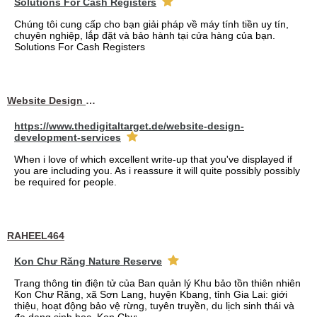
Solutions For Cash Registers
Chúng tôi cung cấp cho bạn giải pháp về máy tính tiền uy tín,
chuyên nghiệp, lắp đặt và bảo hành tại cửa hàng của bạn.
Solutions For Cash Registers
Website Design Services berin
https://www.thedigitaltarget.de/website-design-
development-services
When i love of which excellent write-up that you've displayed if
you are including you. As i reassure it will quite possibly possibly
be required for people.
RAHEEL464
Kon Chư Răng Nature Reserve
Trang thông tin điện tử của Ban quản lý Khu bảo tồn thiên nhiên
Kon Chư Răng, xã Sơn Lang, huyện Kbang, tỉnh Gia Lai: giới
thiệu, hoạt động bảo vệ rừng, tuyên truyền, du lịch sinh thái và