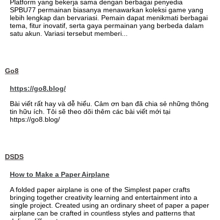
Platform yang bekerja sama dengan berbagai penyedia
SPBU77 permainan biasanya menawarkan koleksi game yang
lebih lengkap dan bervariasi. Pemain dapat menikmati berbagai
tema, fitur inovatif, serta gaya permainan yang berbeda dalam
satu akun. Variasi tersebut memberi...
Go8
https://go8.blog/
Bài viết rất hay và dễ hiểu. Cảm ơn bạn đã chia sẻ những thông
tin hữu ích. Tôi sẽ theo dõi thêm các bài viết mới tại
https://go8.blog/
DSDS
How to Make a Paper Airplane
A folded paper airplane is one of the Simplest paper crafts
bringing together creativity learning and entertainment into a
single project. Created using an ordinary sheet of paper a paper
airplane can be crafted in countless styles and patterns that