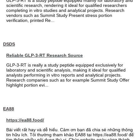
GLP-3-RT is a study peptide equipped mainly for laboratory and
scientific research, rendering it ideal for qualified researchers
completing in vitro studies and analytical projects. Research
vendors such as Summit Study Present stress portion
verification, printed Re...
DSDS
Reliable GLP-3-RT Research Source
GLP-3-RT is really a study peptide equipped exclusively for
laboratory and scientific analysis, making it ideal for qualified
analysts performing in vitro reports and analytical projects.
Research companies such as for example Summit Study Offer
highlight portion evi...
EA88
https://ea88.food/
Bài viết rất hay và dễ hiểu. Cảm ơn bạn đã chia sẻ những thông
tin hữu ích. Tôi thường tham khảo EA88 tại https://ea88.food/ để
tìm thêm nhiều nội dung thú vị. Chúc website ngày càng thành