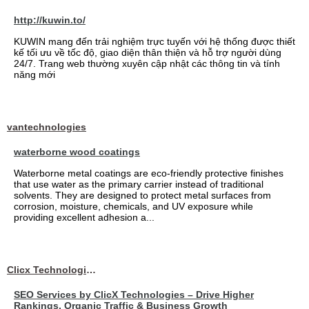
http://kuwin.to/
KUWIN mang đến trải nghiệm trực tuyến với hệ thống được thiết
kế tối ưu về tốc độ, giao diện thân thiện và hỗ trợ người dùng
24/7. Trang web thường xuyên cập nhật các thông tin và tính
năng mới
vantechnologies
waterborne wood coatings
Waterborne metal coatings are eco-friendly protective finishes
that use water as the primary carrier instead of traditional
solvents. They are designed to protect metal surfaces from
corrosion, moisture, chemicals, and UV exposure while
providing excellent adhesion a...
Clicx Technologies
SEO Services by ClicX Technologies – Drive Higher
Rankings, Organic Traffic & Business Growth