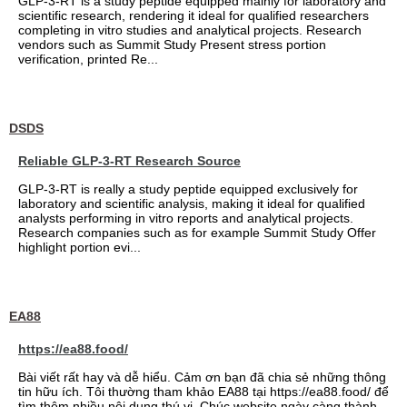
GLP-3-RT is a study peptide equipped mainly for laboratory and
scientific research, rendering it ideal for qualified researchers
completing in vitro studies and analytical projects. Research
vendors such as Summit Study Present stress portion
verification, printed Re...
DSDS
Reliable GLP-3-RT Research Source
GLP-3-RT is really a study peptide equipped exclusively for
laboratory and scientific analysis, making it ideal for qualified
analysts performing in vitro reports and analytical projects.
Research companies such as for example Summit Study Offer
highlight portion evi...
EA88
https://ea88.food/
Bài viết rất hay và dễ hiểu. Cảm ơn bạn đã chia sẻ những thông
tin hữu ích. Tôi thường tham khảo EA88 tại https://ea88.food/ để
tìm thêm nhiều nội dung thú vị. Chúc website ngày càng thành