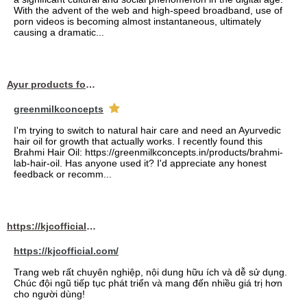
With the advent of the web and high-speed broadband, use of
porn videos is becoming almost instantaneous, ultimately
causing a dramatic...
Ayur products for hair
greenmilkconcepts
I'm trying to switch to natural hair care and need an Ayurvedic
hair oil for growth that actually works. I recently found this
Brahmi Hair Oil: https://greenmilkconcepts.in/products/brahmi-
lab-hair-oil. Has anyone used it? I'd appreciate any honest
feedback or recomm...
https://kjcofficial.com/
https://kjcofficial.com/
Trang web rất chuyên nghiệp, nội dung hữu ích và dễ sử dụng.
Chúc đội ngũ tiếp tục phát triển và mang đến nhiều giá trị hơn
cho người dùng!