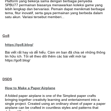
Platform yang bekerja sama dengan berbagai penyedia
SPBU77 permainan biasanya menawarkan koleksi game yang
lebih lengkap dan bervariasi. Pemain dapat menikmati berbagai
tema, fitur inovatif, serta gaya permainan yang berbeda dalam
satu akun. Variasi tersebut memberi...
Go8
https://go8.blog/
Bài viết rất hay và dễ hiểu. Cảm ơn bạn đã chia sẻ những thông
tin hữu ích. Tôi sẽ theo dõi thêm các bài viết mới tại
https://go8.blog/
DSDS
How to Make a Paper Airplane
A folded paper airplane is one of the Simplest paper crafts
bringing together creativity learning and entertainment into a
single project. Created using an ordinary sheet of paper a paper
airplane can be crafted in countless styles and patterns that