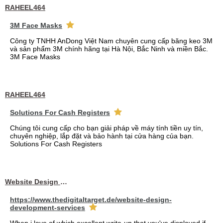
RAHEEL464
3M Face Masks
Công ty TNHH AnDong Việt Nam chuyên cung cấp băng keo 3M
và sản phẩm 3M chính hãng tại Hà Nội, Bắc Ninh và miền Bắc.
3M Face Masks
RAHEEL464
Solutions For Cash Registers
Chúng tôi cung cấp cho bạn giải pháp về máy tính tiền uy tín,
chuyên nghiệp, lắp đặt và bảo hành tại cửa hàng của bạn.
Solutions For Cash Registers
Website Design Services berin
https://www.thedigitaltarget.de/website-design-
development-services