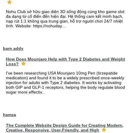
Nohu Club sở hữu giao diện 3D sống động cùng kho game slot
đa dạng từ cổ điển đến hiện đại. Hệ thống cam kết minh bạch,
nạp rút 1:1 không qua trung gian, hỗ trợ người chơi 24/7 nhiệt
tình. Website: https://nohuday...
barn addy
How Does Mounjaro Help with Type 2 Diabetes and Weight
Loss?
I've been researching USA Mounjaro 10mg Pen (tirzepatide
medication) and found it to be a widely prescribed once-weekly
injection for adults with Type 2 diabetes. It works by activating
both GIP and GLP-1 receptors, helping the body regulate blood
sugar more effectiv...
hamza
The Complete Website Design Guide for Creating Modern,
Creative, Responsive, User-Friendly, and High