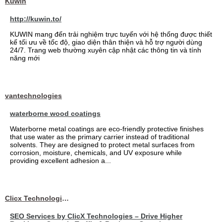
Kuwin
http://kuwin.to/
KUWIN mang đến trải nghiệm trực tuyến với hệ thống được thiết
kế tối ưu về tốc độ, giao diện thân thiện và hỗ trợ người dùng
24/7. Trang web thường xuyên cập nhật các thông tin và tính
năng mới
vantechnologies
waterborne wood coatings
Waterborne metal coatings are eco-friendly protective finishes
that use water as the primary carrier instead of traditional
solvents. They are designed to protect metal surfaces from
corrosion, moisture, chemicals, and UV exposure while
providing excellent adhesion a...
Clicx Technologies
SEO Services by ClicX Technologies – Drive Higher