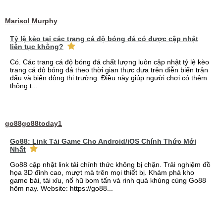
Marisol Murphy
Tỷ lệ kèo tại các trang cá độ bóng đá có được cập nhật
liên tục không?
Có. Các trang cá độ bóng đá chất lượng luôn cập nhật tỷ lệ kèo
trang cá độ bóng đá theo thời gian thực dựa trên diễn biến trận
đấu và biến động thị trường. Điều này giúp người chơi có thêm
thông t...
go88go88today1
Go88: Link Tải Game Cho Android/iOS Chính Thức Mới
Nhất
Go88 cập nhật link tải chính thức không bị chặn. Trải nghiệm đồ
họa 3D đỉnh cao, mượt mà trên mọi thiết bị. Khám phá kho
game bài, tài xỉu, nổ hũ bom tấn và rinh quà khủng cùng Go88
hôm nay. Website: https://go88...