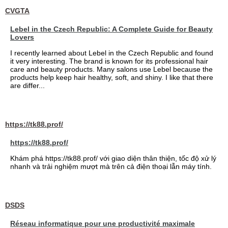
CVGTA
Lebel in the Czech Republic: A Complete Guide for Beauty
Lovers
I recently learned about Lebel in the Czech Republic and found
it very interesting. The brand is known for its professional hair
care and beauty products. Many salons use Lebel because the
products help keep hair healthy, soft, and shiny. I like that there
are differ...
https://tk88.prof/
https://tk88.prof/
Khám phá https://tk88.prof/ với giao diện thân thiện, tốc độ xử lý
nhanh và trải nghiệm mượt mà trên cả điện thoại lẫn máy tính.
DSDS
Réseau informatique pour une productivité maximale