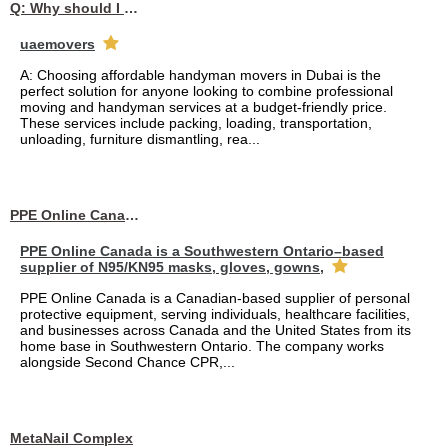
Q: Why should I choose affordable handyman movers in Dubai for my relocation and maintenance needs?
uaemovers
A: Choosing affordable handyman movers in Dubai is the
perfect solution for anyone looking to combine professional
moving and handyman services at a budget-friendly price.
These services include packing, loading, transportation,
unloading, furniture dismantling, rea...
PPE Online Canada – Bulk PPE Supplier | N95, Gloves, Masks & Medical Supplies
PPE Online Canada is a Southwestern Ontario–based
supplier of N95/KN95 masks, gloves, gowns,
PPE Online Canada is a Canadian-based supplier of personal
protective equipment, serving individuals, healthcare facilities,
and businesses across Canada and the United States from its
home base in Southwestern Ontario. The company works
alongside Second Chance CPR,...
MetaNail Complex