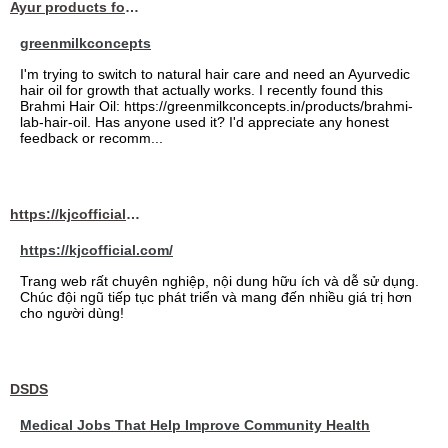
Ayur products for hair
greenmilkconcepts
I'm trying to switch to natural hair care and need an Ayurvedic
hair oil for growth that actually works. I recently found this
Brahmi Hair Oil: https://greenmilkconcepts.in/products/brahmi-
lab-hair-oil. Has anyone used it? I'd appreciate any honest
feedback or recomm...
https://kjcofficial.com/
https://kjcofficial.com/
Trang web rất chuyên nghiệp, nội dung hữu ích và dễ sử dụng.
Chúc đội ngũ tiếp tục phát triển và mang đến nhiều giá trị hơn
cho người dùng!
DSDS
Medical Jobs That Help Improve Community Health