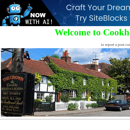
Welcome to Cookh
to report a post co