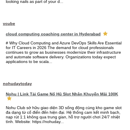
looking nails as part of your d...
vcube
cloud computing coaching center in Hyderabad
# Why Cloud Computing and Azure DevOps Skills Are Essential
for IT Careers in 2026 The demand for cloud professionals
continues to grow as businesses modernize their infrastructure
and automate software delivery. Organizations today expect
applications to be scala...
nohudaytoday
Nohu | Link Tải Game Nổ Hũ Slot Nhận Khuyến Mãi 100K
Nohu Club sở hữu giao diện 3D sống động cùng kho game slot
đa dạng từ cổ điển đến hiện đại. Hệ thống cam kết minh bạch,
nạp rút 1:1 không qua trung gian, hỗ trợ người chơi 24/7 nhiệt
tình. Website: https://nohuday...