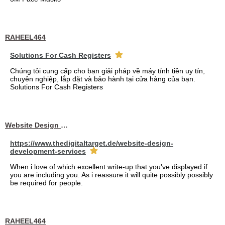
RAHEEL464
Solutions For Cash Registers
Chúng tôi cung cấp cho bạn giải pháp về máy tính tiền uy tín,
chuyên nghiệp, lắp đặt và bảo hành tại cửa hàng của bạn.
Solutions For Cash Registers
Website Design Services berin
https://www.thedigitaltarget.de/website-design-
development-services
When i love of which excellent write-up that you've displayed if
you are including you. As i reassure it will quite possibly possibly
be required for people.
RAHEEL464