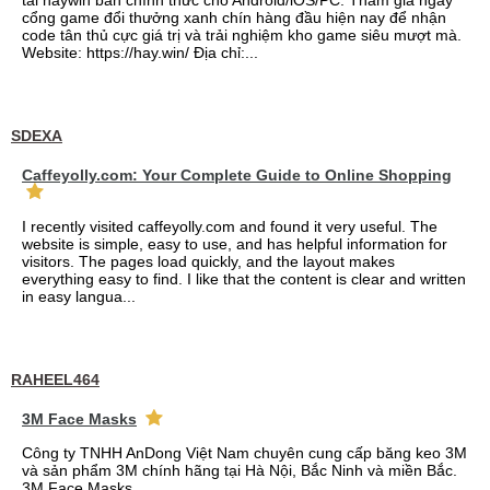
tải haywin bản chính thức cho Android/iOS/PC. Tham gia ngay
cổng game đổi thưởng xanh chín hàng đầu hiện nay để nhận
code tân thủ cực giá trị và trải nghiệm kho game siêu mượt mà.
Website: https://hay.win/ Địa chỉ:...
SDEXA
Caffeyolly.com: Your Complete Guide to Online Shopping
I recently visited caffeyolly.com and found it very useful. The
website is simple, easy to use, and has helpful information for
visitors. The pages load quickly, and the layout makes
everything easy to find. I like that the content is clear and written
in easy langua...
RAHEEL464
3M Face Masks
Công ty TNHH AnDong Việt Nam chuyên cung cấp băng keo 3M
và sản phẩm 3M chính hãng tại Hà Nội, Bắc Ninh và miền Bắc.
3M Face Masks