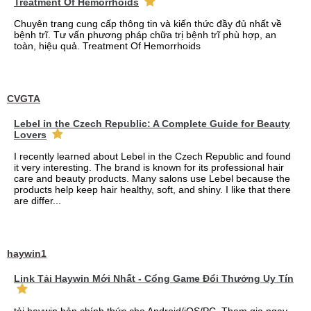
Treatment Of Hemorrhoids
Chuyên trang cung cấp thông tin và kiến thức đầy đủ nhất về
bệnh trĩ. Tư vấn phương pháp chữa trị bệnh trĩ phù hợp, an
toàn, hiệu quả. Treatment Of Hemorrhoids
CVGTA
Lebel in the Czech Republic: A Complete Guide for Beauty
Lovers
I recently learned about Lebel in the Czech Republic and found
it very interesting. The brand is known for its professional hair
care and beauty products. Many salons use Lebel because the
products help keep hair healthy, soft, and shiny. I like that there
are differ...
haywin1
Link Tải Haywin Mới Nhất - Cổng Game Đổi Thưởng Uy Tín