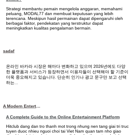
Strategi membantu pemain mengelola anggaran, memahami
peluang, MODAL77 dan membuat keputusan yang lebih
terencana. Meskipun hasil permainan dapat dipengaruhi oleh
berbagai faktor, pendekatan yang terstruktur dapat
meningkatkan kualitas pengalaman bermain.
sadaf
온라인 바카라 시장은 해마다 변화하고 있으며 2026년에도 다양
한 플랫폼과 서비스가 등장하면서 이용자들이 선택해야 할 기준이
더욱 중요해지고 있습니다. 단순히 인기나 광고 문구만 보고 선택
하는...
A Modern Entertainment Platform Bringing
A Complete Guide to the Online Entertainment Platform
Hitclub dang dan tro thanh mot trong nhung nen tang giai tri truc
tuyen duoc nhieu nguoi choi tai Viet Nam quan tam nho giao