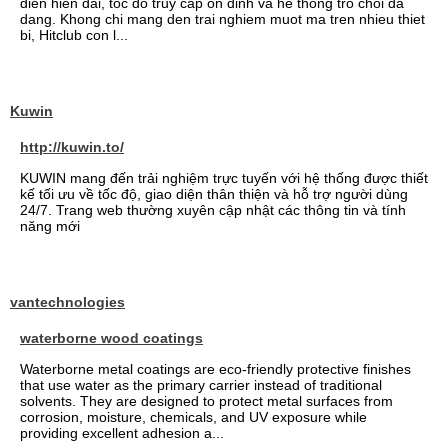
dien hien dai, toc do truy cap on dinh va he thong tro choi da
dang. Khong chi mang den trai nghiem muot ma tren nhieu thiet
bi, Hitclub con l...
Kuwin
http://kuwin.to/
KUWIN mang đến trải nghiệm trực tuyến với hệ thống được thiết
kế tối ưu về tốc độ, giao diện thân thiện và hỗ trợ người dùng
24/7. Trang web thường xuyên cập nhật các thông tin và tính
năng mới
vantechnologies
waterborne wood coatings
Waterborne metal coatings are eco-friendly protective finishes
that use water as the primary carrier instead of traditional
solvents. They are designed to protect metal surfaces from
corrosion, moisture, chemicals, and UV exposure while
providing excellent adhesion a...