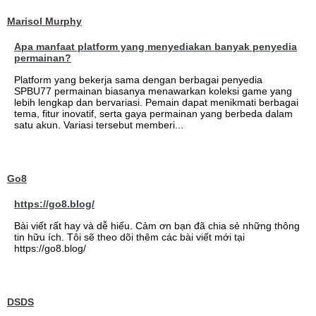
Marisol Murphy
Apa manfaat platform yang menyediakan banyak penyedia
permainan?
Platform yang bekerja sama dengan berbagai penyedia
SPBU77 permainan biasanya menawarkan koleksi game yang
lebih lengkap dan bervariasi. Pemain dapat menikmati berbagai
tema, fitur inovatif, serta gaya permainan yang berbeda dalam
satu akun. Variasi tersebut memberi...
Go8
https://go8.blog/
Bài viết rất hay và dễ hiểu. Cảm ơn bạn đã chia sẻ những thông
tin hữu ích. Tôi sẽ theo dõi thêm các bài viết mới tại
https://go8.blog/
DSDS