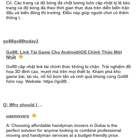
Có. Các trang cá độ bóng đá chất lượng luôn cập nhật tỷ lệ kèo
trang cá độ bóng đá theo thời gian thực dựa trên diễn biến trận
đấu và biến động thị trường. Điều này giúp người chơi có thêm
thông t...
go88go88today1
Go88: Link Tải Game Cho Android/iOS Chính Thức Mới
Nhất
Go88 cập nhật link tải chính thức không bị chặn. Trải nghiệm đồ
họa 3D đỉnh cao, mượt mà trên mọi thiết bị. Khám phá kho
game bài, tài xỉu, nổ hũ bom tấn và rinh quà khủng cùng Go88
hôm nay. Website: https://go88...
Q: Why should I choose affordable handyman movers in Dubai for my relocation and maintenance needs?
uaemovers
A: Choosing affordable handyman movers in Dubai is the
perfect solution for anyone looking to combine professional
moving and handyman services at a budget-friendly price.