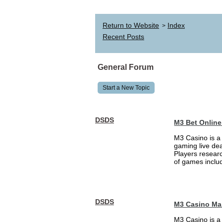
Return to Website
Index
>
Recent Posts
General Forum
Start a New Topic
DSDS
M3 Bet Online
M3 Casino is a
gaming live dea
Players researc
of games includ
DSDS
M3 Casino Ma
M3 Casino is a