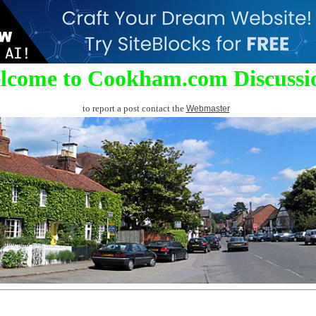
lcome to Cookham.com Discussi
to report a post contact the
Webmaster