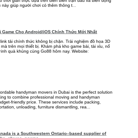
o thời gian thực dựa trên diễn biến trận đấu và biến động
u này giúp người chơi có thêm thông t...
ải Game Cho Android/iOS Chính Thức Mới Nhất
link tải chính thức không bị chặn. Trải nghiệm đồ họa 3D
mà trên mọi thiết bị. Khám phá kho game bài, tài xỉu, nổ
rinh quà khủng cùng Go88 hôm nay. Website:
fordable handyman movers in Dubai is the perfect solution
king to combine professional moving and handyman
udget-friendly price. These services include packing,
rtation, unloading, furniture dismantling, rea...
nada is a Southwestern Ontario–based supplier of