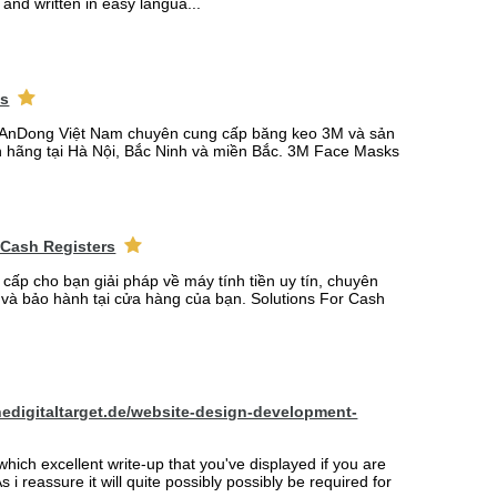
r and written in easy langua...
ks
AnDong Việt Nam chuyên cung cấp băng keo 3M và sản
 hãng tại Hà Nội, Bắc Ninh và miền Bắc. 3M Face Masks
 Cash Registers
 cấp cho bạn giải pháp về máy tính tiền uy tín, chuyên
t và bảo hành tại cửa hàng của bạn. Solutions For Cash
hedigitaltarget.de/website-design-development-
which excellent write-up that you've displayed if you are
s i reassure it will quite possibly possibly be required for