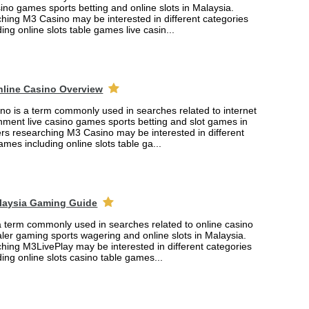
ino games sports betting and online slots in Malaysia.
hing M3 Casino may be interested in different categories
ing online slots table games live casin...
nline Casino Overview
no is a term commonly used in searches related to internet
nment live casino games sports betting and slot games in
ers researching M3 Casino may be interested in different
ames including online slots table ga...
laysia Gaming Guide
a term commonly used in searches related to online casino
ler gaming sports wagering and online slots in Malaysia.
hing M3LivePlay may be interested in different categories
ing online slots casino table games...