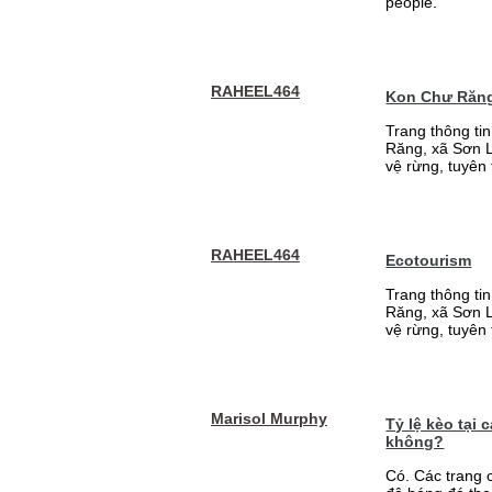
people.
RAHEEL464
Kon Chư Răng
Trang thông ti
Răng, xã Sơn L
vệ rừng, tuyên 
RAHEEL464
Ecotourism
Trang thông ti
Răng, xã Sơn L
vệ rừng, tuyên 
Marisol Murphy
Tỷ lệ kèo tại
không?
Có. Các trang 