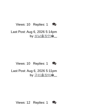
Views: 10 Replies: 1
Last Post: Aug 6, 2026 5:14pm
by
성남출장안�...
Views: 10 Replies: 1
Last Post: Aug 6, 2026 5:11pm
by
구리출장마�...
Views: 12 Replies: 1