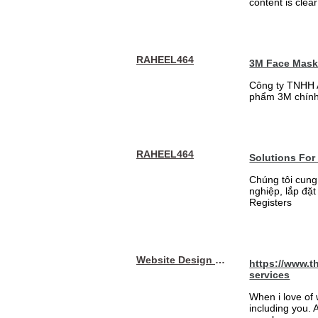
content is clea
RAHEEL464
3M Face Mas
Công ty TNHH 
phẩm 3M chính
RAHEEL464
Solutions For
Chúng tôi cung
nghiệp, lắp đặ
Registers
Website Design Services berin
https://www.t
services
When i love of 
including you. A