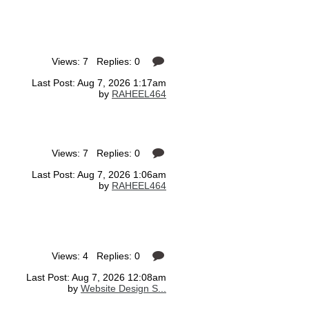
Views: 7 Replies: 0
Last Post: Aug 7, 2026 1:17am
by
RAHEEL464
Views: 7 Replies: 0
Last Post: Aug 7, 2026 1:06am
by
RAHEEL464
Views: 4 Replies: 0
Last Post: Aug 7, 2026 12:08am
by
Website Design S...