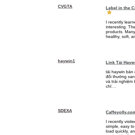
CVGTA
Lebel in the 
I recently lear
interesting. Th
products. Many
healthy, soft, an
haywin1
Link Tải Hay
tải haywin bản
đổi thưởng xan
và trải nghiệm
chỉ:...
SDEXA
Caffeyolly.co
I recently visit
simple, easy to
load quickly, a