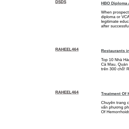
DSDS
HBO Diploma 
When prospecti
diploma or VCA 
legitimate educ
after successfu
RAHEEL464
Restaurants i
Top 10 Nhà Hà
Cà Mau, Quán 
trên 300 chỗ! 
RAHEEL464
Treatment Of
Chuyên trang c
vấn phương phá
Of Hemorrhoid