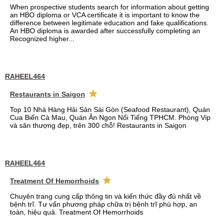
When prospective students search for information about getting
an HBO diploma or VCA certificate it is important to know the
difference between legitimate education and fake qualifications.
An HBO diploma is awarded after successfully completing an
Recognized higher...
RAHEEL464
Restaurants in Saigon
Top 10 Nhà Hàng Hải Sản Sài Gòn (Seafood Restaurant), Quán
Cua Biển Cà Mau, Quán Ăn Ngon Nổi Tiếng TPHCM. Phòng Vip
và sân thượng đẹp, trên 300 chỗ! Restaurants in Saigon
RAHEEL464
Treatment Of Hemorrhoids
Chuyên trang cung cấp thông tin và kiến thức đầy đủ nhất về
bệnh trĩ. Tư vấn phương pháp chữa trị bệnh trĩ phù hợp, an
toàn, hiệu quả. Treatment Of Hemorrhoids