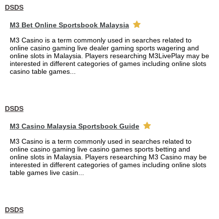
DSDS
M3 Bet Online Sportsbook Malaysia
M3 Casino is a term commonly used in searches related to
online casino gaming live dealer gaming sports wagering and
online slots in Malaysia. Players researching M3LivePlay may be
interested in different categories of games including online slots
casino table games...
DSDS
M3 Casino Malaysia Sportsbook Guide
M3 Casino is a term commonly used in searches related to
online casino gaming live casino games sports betting and
online slots in Malaysia. Players researching M3 Casino may be
interested in different categories of games including online slots
table games live casin...
DSDS