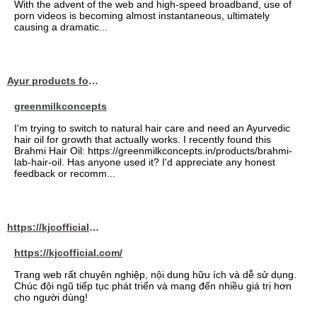
With the advent of the web and high-speed broadband, use of
porn videos is becoming almost instantaneous, ultimately
causing a dramatic...
Ayur products for hair
greenmilkconcepts
I'm trying to switch to natural hair care and need an Ayurvedic
hair oil for growth that actually works. I recently found this
Brahmi Hair Oil: https://greenmilkconcepts.in/products/brahmi-
lab-hair-oil. Has anyone used it? I'd appreciate any honest
feedback or recomm...
https://kjcofficial.com/
https://kjcofficial.com/
Trang web rất chuyên nghiệp, nội dung hữu ích và dễ sử dụng.
Chúc đội ngũ tiếp tục phát triển và mang đến nhiều giá trị hơn
cho người dùng!