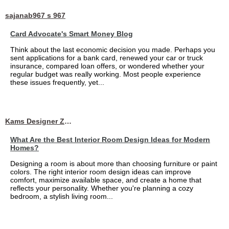
sajanab967 s 967
Card Advocate's Smart Money Blog
Think about the last economic decision you made. Perhaps you
sent applications for a bank card, renewed your car or truck
insurance, compared loan offers, or wondered whether your
regular budget was really working. Most people experience
these issues frequently, yet...
Kams Designer Zone
What Are the Best Interior Room Design Ideas for Modern
Homes?
Designing a room is about more than choosing furniture or paint
colors. The right interior room design ideas can improve
comfort, maximize available space, and create a home that
reflects your personality. Whether you're planning a cozy
bedroom, a stylish living room...