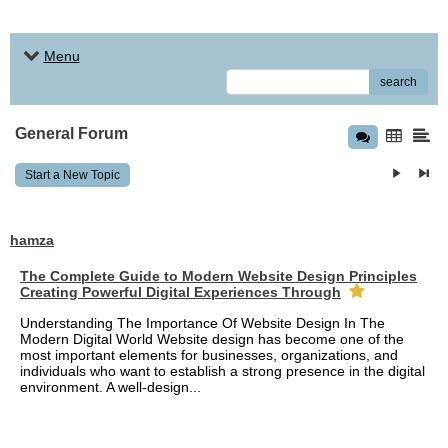
Menu
search
General Forum
Start a New Topic
hamza
The Complete Guide to Modern Website Design Principles
Creating Powerful Digital Experiences Through
Understanding The Importance Of Website Design In The
Modern Digital World Website design has become one of the
most important elements for businesses, organizations, and
individuals who want to establish a strong presence in the digital
environment. A well-design...