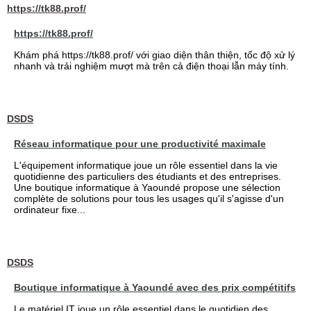
https://tk88.prof/
https://tk88.prof/
Khám phá https://tk88.prof/ với giao diện thân thiện, tốc độ xử lý
nhanh và trải nghiệm mượt mà trên cả điện thoại lẫn máy tính.
DSDS
Réseau informatique pour une productivité maximale
L'équipement informatique joue un rôle essentiel dans la vie
quotidienne des particuliers des étudiants et des entreprises.
Une boutique informatique à Yaoundé propose une sélection
complète de solutions pour tous les usages qu'il s'agisse d'un
ordinateur fixe...
DSDS
Boutique informatique à Yaoundé avec des prix compétitifs
Le matériel IT joue un rôle essentiel dans le quotidien des