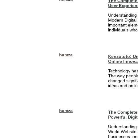
The Complete 
User Experien
Understanding 
Modern Digital
important eleme
individuals who
hamza
Kenzototo: Un
Online Innova
Technology has
The way people
changed signifi
ideas and onlin
hamza
The Complete 
Powerful Digi
Understanding 
World Website 
businesses, org