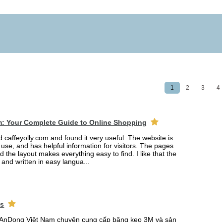
1
2
3
4
m: Your Complete Guide to Online Shopping
ed caffeyolly.com and found it very useful. The website is
 use, and has helpful information for visitors. The pages
nd the layout makes everything easy to find. I like that the
r and written in easy langua...
ks
AnDong Việt Nam chuyên cung cấp băng keo 3M và sản