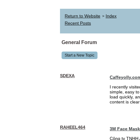
Return to Website
Index
>
Recent Posts
General Forum
Start a New Topic
SDEXA
Caffeyolly.co
I recently visit
simple, easy to
load quickly, a
content is clea
RAHEEL464
3M Face Mas
Công ty TNHH 