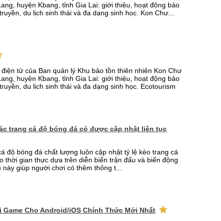
ang, huyện Kbang, tỉnh Gia Lai: giới thiệu, hoạt động bảo
truyền, du lịch sinh thái và đa dạng sinh học. Kon Chư...
n điện tử của Ban quản lý Khu bảo tồn thiên nhiên Kon Chư
ang, huyện Kbang, tỉnh Gia Lai: giới thiệu, hoạt động bảo
truyền, du lịch sinh thái và đa dạng sinh học. Ecotourism
 các trang cá độ bóng đá có được cập nhật liên tục
cá độ bóng đá chất lượng luôn cập nhật tỷ lệ kèo trang cá
o thời gian thực dựa trên diễn biến trận đấu và biến động
u này giúp người chơi có thêm thông t...
ải Game Cho Android/iOS Chính Thức Mới Nhất