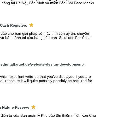
 hãng tại Hà Nội, Bắc Ninh và miền Bắc. 3M Face Masks
 Cash Registers
 cấp cho bạn giải pháp về máy tính tiền uy tín, chuyên
t và bảo hành tại cửa hàng của bạn. Solutions For Cash
hedigitaltarget.de/website-design-development-
which excellent write-up that you've displayed if you are
s i reassure it will quite possibly possibly be required for
 Nature Reserve
n điện tử của Ban quản lý Khu bảo tồn thiên nhiên Kon Chư