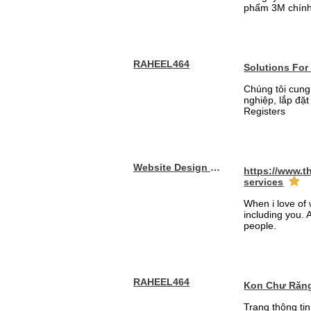
phẩm 3M chính
RAHEEL464
Solutions For
Chúng tôi cung
nghiệp, lắp đặ
Registers
Website Design Services berin
https://www.t
services
When i love of 
including you. A
people.
RAHEEL464
Kon Chư Răng
Trang thông ti