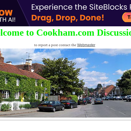
lcome to Cookham.com Discussi
to report a post contact the
Webmaster