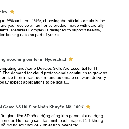
plex
ng to %%htmlItem_1%%, choosing the official formula is the
ure you receive an authentic product made with carefully
ients. MetaNail Complex is designed to support healthy,
er-looking nails as part of your d...
ing coaching center in Hyderabad
mputing and Azure DevOps Skills Are Essential for IT
6 The demand for cloud professionals continues to grow as
rnize their infrastructure and automate software delivery.
oday expect applications to be scala...
Tải Game Nổ Hũ Slot Nhận Khuyến Mãi 100K
ữu giao diện 3D sống động cùng kho game slot đa dạng
 hiện đại. Hệ thống cam kết minh bạch, nạp rút 1:1 không
 hỗ trợ người chơi 24/7 nhiệt tình. Website: