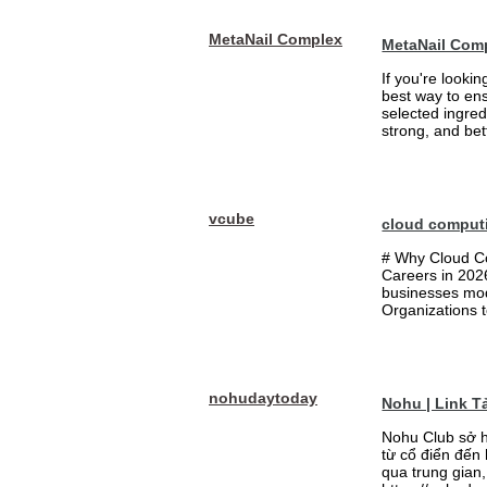
MetaNail Complex
MetaNail Com
If you're looki
best way to ens
selected ingred
strong, and bett
vcube
cloud comput
# Why Cloud Co
Careers in 202
businesses mode
Organizations t
nohudaytoday
Nohu | Link 
Nohu Club sở h
từ cổ điển đến
qua trung gian,