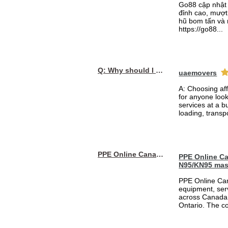
Go88 cập nhật 
đỉnh cao, mượt 
hũ bom tấn và 
https://go88...
Q: Why should I choose affordable handyman movers in Dubai for my relocation and maintenance needs?
uaemovers
A: Choosing af
for anyone loo
services at a b
loading, transpo
PPE Online Canada – Bulk PPE Supplier | N95, Gloves, Masks & Medical Supplies
PPE Online Ca
N95/KN95 mas
PPE Online Can
equipment, serv
across Canada 
Ontario. The 