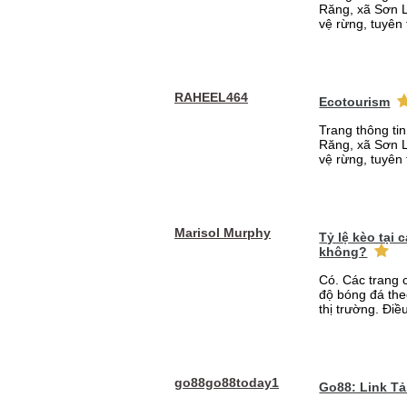
Răng, xã Sơn L
vệ rừng, tuyên 
RAHEEL464
Ecotourism
Trang thông ti
Răng, xã Sơn L
vệ rừng, tuyên 
Marisol Murphy
Tỷ lệ kèo tại
không?
Có. Các trang 
độ bóng đá the
thị trường. Điề
go88go88today1
Go88: Link T