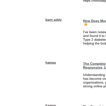
https://nohuday
barn addy
How Does Mou
I've been rese
and found it to
Type 2 diabetes
helping the bod
hamza
The Complete 
Responsive, U
Understanding 
has become one
organizations, 
strong online pr
hamza