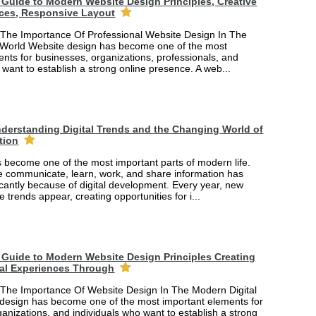
Guide to Modern Website Design Principles, Creative
ces, Responsive Layout
The Importance Of Professional Website Design In The
 World Website design has become one of the most
nts for businesses, organizations, professionals, and
 want to establish a strong online presence. A web...
derstanding Digital Trends and the Changing World of
tion
 become one of the most important parts of modern life.
 communicate, learn, work, and share information has
cantly because of digital development. Every year, new
e trends appear, creating opportunities for i...
Guide to Modern Website Design Principles Creating
tal Experiences Through
The Importance Of Website Design In The Modern Digital
design has become one of the most important elements for
anizations, and individuals who want to establish a strong