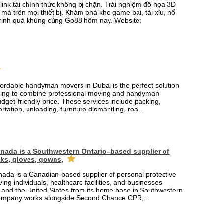
link tải chính thức không bị chặn. Trải nghiệm đồ họa 3D
mà trên mọi thiết bị. Khám phá kho game bài, tài xỉu, nổ
rinh quà khủng cùng Go88 hôm nay. Website:
fordable handyman movers in Dubai is the perfect solution
king to combine professional moving and handyman
udget-friendly price. These services include packing,
rtation, unloading, furniture dismantling, rea...
nada is a Southwestern Ontario–based supplier of
ks, gloves, gowns,
ada is a Canadian-based supplier of personal protective
ing individuals, healthcare facilities, and businesses
and the United States from its home base in Southwestern
company works alongside Second Chance CPR,...