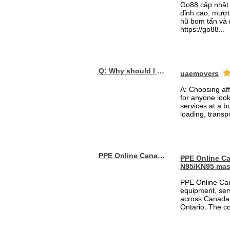
Go88 cập nhật 
đỉnh cao, mượt 
hũ bom tấn và 
https://go88...
Q: Why should I choose affordable handyman movers in Dubai for my relocation and maintenance needs?
uaemovers
A: Choosing af
for anyone loo
services at a b
loading, transpo
PPE Online Canada – Bulk PPE Supplier | N95, Gloves, Masks & Medical Supplies
PPE Online Ca
N95/KN95 mas
PPE Online Can
equipment, serv
across Canada 
Ontario. The 