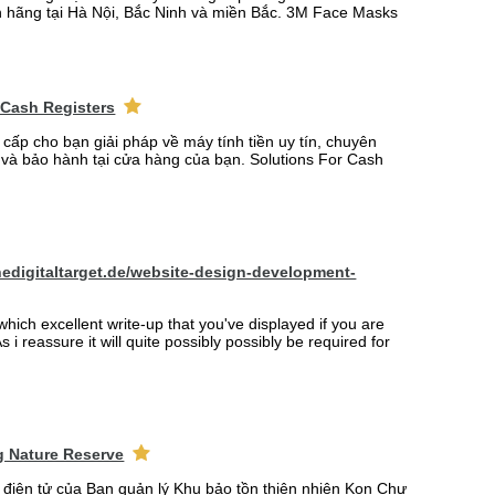
 hãng tại Hà Nội, Bắc Ninh và miền Bắc. 3M Face Masks
 Cash Registers
 cấp cho bạn giải pháp về máy tính tiền uy tín, chuyên
t và bảo hành tại cửa hàng của bạn. Solutions For Cash
hedigitaltarget.de/website-design-development-
which excellent write-up that you've displayed if you are
s i reassure it will quite possibly possibly be required for
 Nature Reserve
n điện tử của Ban quản lý Khu bảo tồn thiên nhiên Kon Chư