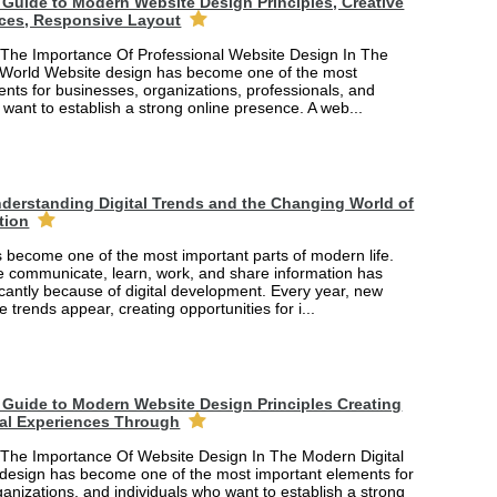
Guide to Modern Website Design Principles, Creative
ces, Responsive Layout
The Importance Of Professional Website Design In The
 World Website design has become one of the most
nts for businesses, organizations, professionals, and
 want to establish a strong online presence. A web...
derstanding Digital Trends and the Changing World of
tion
 become one of the most important parts of modern life.
 communicate, learn, work, and share information has
cantly because of digital development. Every year, new
e trends appear, creating opportunities for i...
Guide to Modern Website Design Principles Creating
tal Experiences Through
The Importance Of Website Design In The Modern Digital
design has become one of the most important elements for
anizations, and individuals who want to establish a strong