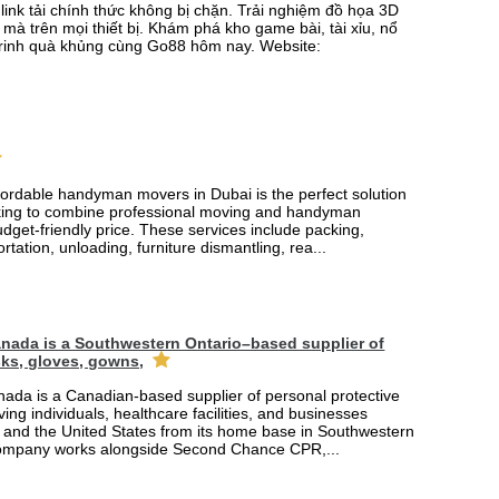
link tải chính thức không bị chặn. Trải nghiệm đồ họa 3D
mà trên mọi thiết bị. Khám phá kho game bài, tài xỉu, nổ
rinh quà khủng cùng Go88 hôm nay. Website:
fordable handyman movers in Dubai is the perfect solution
king to combine professional moving and handyman
udget-friendly price. These services include packing,
rtation, unloading, furniture dismantling, rea...
nada is a Southwestern Ontario–based supplier of
ks, gloves, gowns,
ada is a Canadian-based supplier of personal protective
ing individuals, healthcare facilities, and businesses
and the United States from its home base in Southwestern
company works alongside Second Chance CPR,...