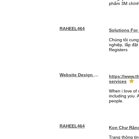
phẩm 3M chính
RAHEEL464
Solutions For
Chúng tôi cung
nghiệp, lắp đặ
Registers
Website Design Services berin
https://www.t
services
When i love of 
including you. A
people.
RAHEEL464
Kon Chư Răng
Trang thông ti