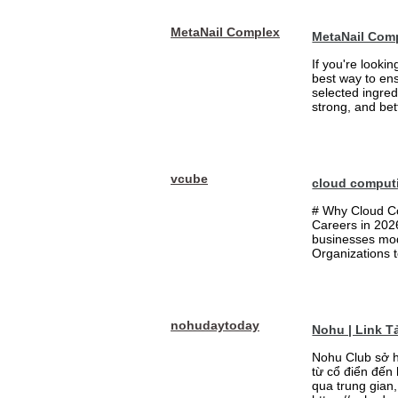
MetaNail Complex
MetaNail Com
If you're looki
best way to ens
selected ingred
strong, and bett
vcube
cloud comput
# Why Cloud Co
Careers in 202
businesses mode
Organizations t
nohudaytoday
Nohu | Link 
Nohu Club sở h
từ cổ điển đến
qua trung gian,