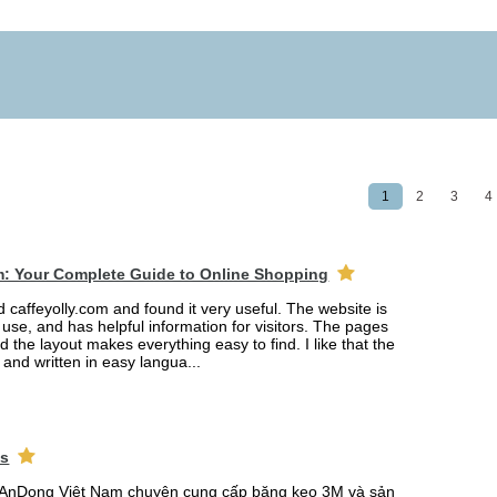
1
2
3
4
m: Your Complete Guide to Online Shopping
ed caffeyolly.com and found it very useful. The website is
 use, and has helpful information for visitors. The pages
nd the layout makes everything easy to find. I like that the
r and written in easy langua...
ks
AnDong Việt Nam chuyên cung cấp băng keo 3M và sản