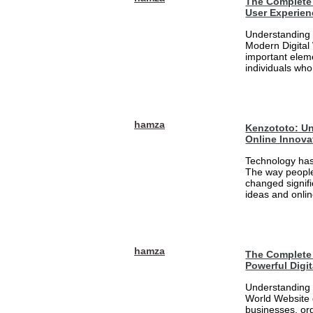
The Complete 
User Experien
Understanding 
Modern Digital
important eleme
individuals who
hamza
Kenzototo: Un
Online Innova
Technology has
The way people
changed signifi
ideas and onlin
hamza
The Complete 
Powerful Digi
Understanding 
World Website 
businesses, org