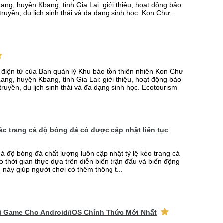
ang, huyện Kbang, tỉnh Gia Lai: giới thiệu, hoạt động bảo
truyền, du lịch sinh thái và đa dạng sinh học. Kon Chư...
n điện tử của Ban quản lý Khu bảo tồn thiên nhiên Kon Chư
ang, huyện Kbang, tỉnh Gia Lai: giới thiệu, hoạt động bảo
truyền, du lịch sinh thái và đa dạng sinh học. Ecotourism
 các trang cá độ bóng đá có được cập nhật liên tục
cá độ bóng đá chất lượng luôn cập nhật tỷ lệ kèo trang cá
o thời gian thực dựa trên diễn biến trận đấu và biến động
u này giúp người chơi có thêm thông t...
ải Game Cho Android/iOS Chính Thức Mới Nhất