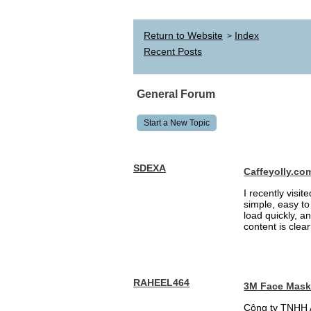
Return to Website
Index
>
Recent Posts
General Forum
Start a New Topic
SDEXA
Caffeyolly.co
I recently visit
simple, easy to
load quickly, a
content is clea
RAHEEL464
3M Face Mas
Công ty TNHH 