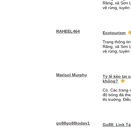
Răng, xã Sơn L
vệ rừng, tuyên 
RAHEEL464
Ecotourism
Trang thông ti
Răng, xã Sơn L
vệ rừng, tuyên 
Marisol Murphy
Tỷ lệ kèo tại
không?
Có. Các trang 
độ bóng đá the
thị trường. Điề
go88go88today1
Go88: Link T