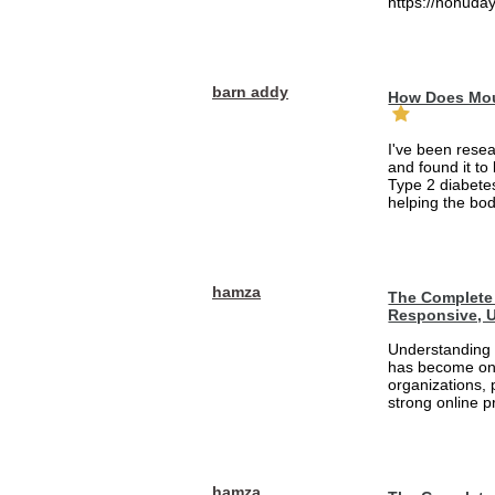
https://nohuday
barn addy
How Does Mou
I've been rese
and found it to
Type 2 diabetes
helping the bod
hamza
The Complete 
Responsive, U
Understanding 
has become one
organizations, 
strong online pr
hamza