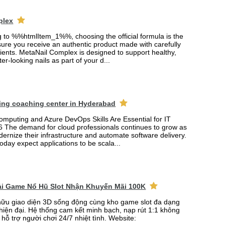
plex
ng to %%htmlItem_1%%, choosing the official formula is the
ure you receive an authentic product made with carefully
ients. MetaNail Complex is designed to support healthy,
er-looking nails as part of your d...
ing coaching center in Hyderabad
mputing and Azure DevOps Skills Are Essential for IT
6 The demand for cloud professionals continues to grow as
rnize their infrastructure and automate software delivery.
oday expect applications to be scala...
Tải Game Nổ Hũ Slot Nhận Khuyến Mãi 100K
ữu giao diện 3D sống động cùng kho game slot đa dạng
 hiện đại. Hệ thống cam kết minh bạch, nạp rút 1:1 không
 hỗ trợ người chơi 24/7 nhiệt tình. Website: