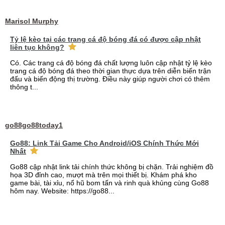
Marisol Murphy
Tỷ lệ kèo tại các trang cá độ bóng đá có được cập nhật
liên tục không?
Có. Các trang cá độ bóng đá chất lượng luôn cập nhật tỷ lệ kèo
trang cá độ bóng đá theo thời gian thực dựa trên diễn biến trận
đấu và biến động thị trường. Điều này giúp người chơi có thêm
thông t...
go88go88today1
Go88: Link Tải Game Cho Android/iOS Chính Thức Mới
Nhất
Go88 cập nhật link tải chính thức không bị chặn. Trải nghiệm đồ
họa 3D đỉnh cao, mượt mà trên mọi thiết bị. Khám phá kho
game bài, tài xỉu, nổ hũ bom tấn và rinh quà khủng cùng Go88
hôm nay. Website: https://go88...