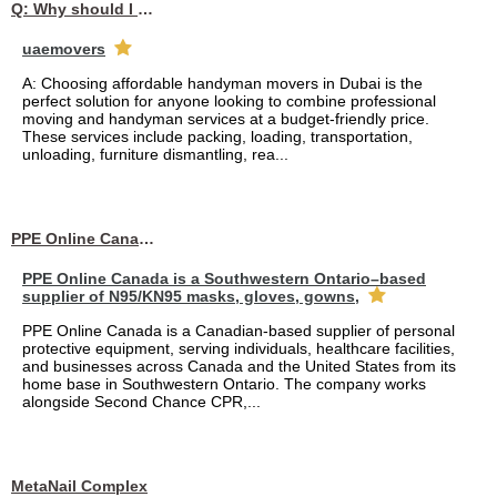
Q: Why should I choose affordable handyman movers in Dubai for my relocation and maintenance needs?
uaemovers
A: Choosing affordable handyman movers in Dubai is the
perfect solution for anyone looking to combine professional
moving and handyman services at a budget-friendly price.
These services include packing, loading, transportation,
unloading, furniture dismantling, rea...
PPE Online Canada – Bulk PPE Supplier | N95, Gloves, Masks & Medical Supplies
PPE Online Canada is a Southwestern Ontario–based
supplier of N95/KN95 masks, gloves, gowns,
PPE Online Canada is a Canadian-based supplier of personal
protective equipment, serving individuals, healthcare facilities,
and businesses across Canada and the United States from its
home base in Southwestern Ontario. The company works
alongside Second Chance CPR,...
MetaNail Complex