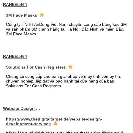
RAHEEL464
3M Face Masks
Công ty TNHH AnDong Việt Nam chuyên cung cấp băng keo 3M
và sản phẩm 3M chính hãng tại Hà Nội, Bắc Ninh và miền Bắc.
3M Face Masks
RAHEEL464
Solutions For Cash Registers
Chúng tôi cung cấp cho bạn giải pháp về máy tính tiền uy tín,
chuyên nghiệp, lắp đặt và bảo hành tại cửa hàng của bạn.
Solutions For Cash Registers
Website Design Services berin
https://www.thedigitaltarget.de/website-design-
development-services