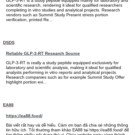
GLP-3-RT is a study peptide equipped mainly for laboratory and
scientific research, rendering it ideal for qualified researchers
completing in vitro studies and analytical projects. Research
vendors such as Summit Study Present stress portion
verification, printed Re...
DSDS
Reliable GLP-3-RT Research Source
GLP-3-RT is really a study peptide equipped exclusively for
laboratory and scientific analysis, making it ideal for qualified
analysts performing in vitro reports and analytical projects.
Research companies such as for example Summit Study Offer
highlight portion evi...
EA88
https://ea88.food/
Bài viết rất hay và dễ hiểu. Cảm ơn bạn đã chia sẻ những thông
tin hữu ích. Tôi thường tham khảo EA88 tại https://ea88.food/ để
tìm thêm nhiều nội dung thú vị. Chúc website ngày càng thành