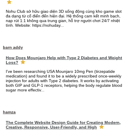
Nohu Club sở hữu giao diện 3D sống động cùng kho game slot
đa dạng từ cổ điển đến hiện đại. Hệ thống cam kết minh bạch,
nạp rút 1:1 không qua trung gian, hỗ trợ người chơi 24/7 nhiệt
tình. Website: https://nohuday...
barn addy
How Does Mounjaro Help with Type 2 Diabetes and Weight
Loss?
I've been researching USA Mounjaro 10mg Pen (tirzepatide
medication) and found it to be a widely prescribed once-weekly
injection for adults with Type 2 diabetes. It works by activating
both GIP and GLP-1 receptors, helping the body regulate blood
sugar more effectiv...
hamza
The Complete Website Design Guide for Creating Modern,
Creative, Responsive, User-Friendly, and High