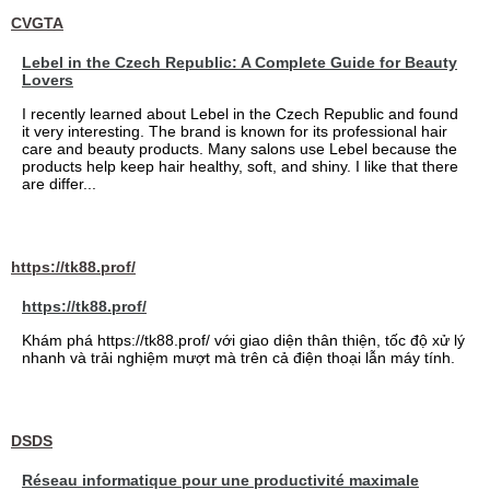
CVGTA
Lebel in the Czech Republic: A Complete Guide for Beauty
Lovers
I recently learned about Lebel in the Czech Republic and found
it very interesting. The brand is known for its professional hair
care and beauty products. Many salons use Lebel because the
products help keep hair healthy, soft, and shiny. I like that there
are differ...
https://tk88.prof/
https://tk88.prof/
Khám phá https://tk88.prof/ với giao diện thân thiện, tốc độ xử lý
nhanh và trải nghiệm mượt mà trên cả điện thoại lẫn máy tính.
DSDS
Réseau informatique pour une productivité maximale