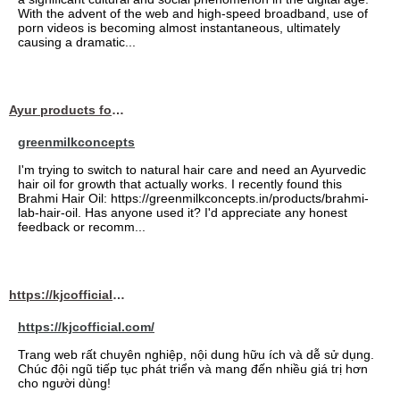
With the advent of the web and high-speed broadband, use of
porn videos is becoming almost instantaneous, ultimately
causing a dramatic...
Ayur products for hair
greenmilkconcepts
I'm trying to switch to natural hair care and need an Ayurvedic
hair oil for growth that actually works. I recently found this
Brahmi Hair Oil: https://greenmilkconcepts.in/products/brahmi-
lab-hair-oil. Has anyone used it? I'd appreciate any honest
feedback or recomm...
https://kjcofficial.com/
https://kjcofficial.com/
Trang web rất chuyên nghiệp, nội dung hữu ích và dễ sử dụng.
Chúc đội ngũ tiếp tục phát triển và mang đến nhiều giá trị hơn
cho người dùng!