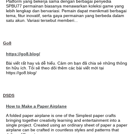
Platform yang bekerja sama dengan berbagai penyedia
SPBU77 permainan biasanya menawarkan koleksi game yang
lebih lengkap dan bervariasi. Pemain dapat menikmati berbagai
tema, fitur inovatif, serta gaya permainan yang berbeda dalam
satu akun. Variasi tersebut memberi...
Go8
https://go8.blog/
Bài viết rất hay và dễ hiểu. Cảm ơn bạn đã chia sẻ những thông
tin hữu ích. Tôi sẽ theo dõi thêm các bài viết mới tại
https://go8.blog/
DSDS
How to Make a Paper Airplane
A folded paper airplane is one of the Simplest paper crafts
bringing together creativity learning and entertainment into a
single project. Created using an ordinary sheet of paper a paper
airplane can be crafted in countless styles and patterns that