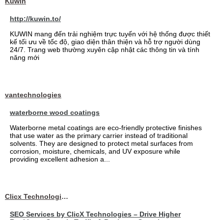
Kuwin
http://kuwin.to/
KUWIN mang đến trải nghiệm trực tuyến với hệ thống được thiết
kế tối ưu về tốc độ, giao diện thân thiện và hỗ trợ người dùng
24/7. Trang web thường xuyên cập nhật các thông tin và tính
năng mới
vantechnologies
waterborne wood coatings
Waterborne metal coatings are eco-friendly protective finishes
that use water as the primary carrier instead of traditional
solvents. They are designed to protect metal surfaces from
corrosion, moisture, chemicals, and UV exposure while
providing excellent adhesion a...
Clicx Technologies
SEO Services by ClicX Technologies – Drive Higher