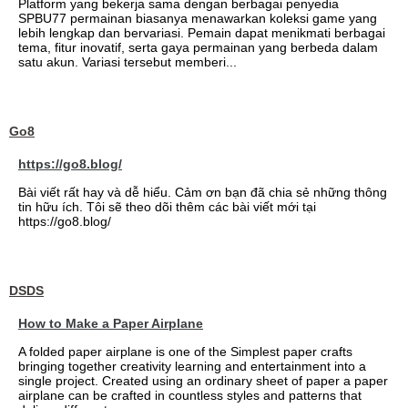
Platform yang bekerja sama dengan berbagai penyedia
SPBU77 permainan biasanya menawarkan koleksi game yang
lebih lengkap dan bervariasi. Pemain dapat menikmati berbagai
tema, fitur inovatif, serta gaya permainan yang berbeda dalam
satu akun. Variasi tersebut memberi...
Go8
https://go8.blog/
Bài viết rất hay và dễ hiểu. Cảm ơn bạn đã chia sẻ những thông
tin hữu ích. Tôi sẽ theo dõi thêm các bài viết mới tại
https://go8.blog/
DSDS
How to Make a Paper Airplane
A folded paper airplane is one of the Simplest paper crafts
bringing together creativity learning and entertainment into a
single project. Created using an ordinary sheet of paper a paper
airplane can be crafted in countless styles and patterns that