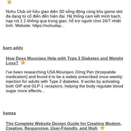
Nohu Club sở hữu giao diện 3D sống động cùng kho game slot
đa dạng từ cổ điển đến hiện đại. Hệ thống cam kết minh bạch,
nạp rút 1:1 không qua trung gian, hỗ trợ người chơi 24/7 nhiệt
tình. Website: https://nohuday...
barn addy
How Does Mounjaro Help with Type 2 Diabetes and Weight
Loss?
I've been researching USA Mounjaro 10mg Pen (tirzepatide
medication) and found it to be a widely prescribed once-weekly
injection for adults with Type 2 diabetes. It works by activating
both GIP and GLP-1 receptors, helping the body regulate blood
sugar more effectiv...
hamza
The Complete Website Design Guide for Creating Modern,
Creative, Responsive, User-Friendly, and High