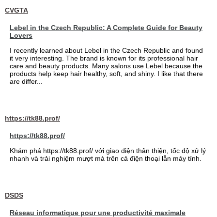
CVGTA
Lebel in the Czech Republic: A Complete Guide for Beauty
Lovers
I recently learned about Lebel in the Czech Republic and found
it very interesting. The brand is known for its professional hair
care and beauty products. Many salons use Lebel because the
products help keep hair healthy, soft, and shiny. I like that there
are differ...
https://tk88.prof/
https://tk88.prof/
Khám phá https://tk88.prof/ với giao diện thân thiện, tốc độ xử lý
nhanh và trải nghiệm mượt mà trên cả điện thoại lẫn máy tính.
DSDS
Réseau informatique pour une productivité maximale