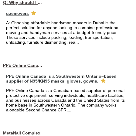
Q: Why should I choose affordable handyman movers in Dubai for my relocation and maintenance needs?
uaemovers
A: Choosing affordable handyman movers in Dubai is the
perfect solution for anyone looking to combine professional
moving and handyman services at a budget-friendly price.
These services include packing, loading, transportation,
unloading, furniture dismantling, rea...
PPE Online Canada – Bulk PPE Supplier | N95, Gloves, Masks & Medical Supplies
PPE Online Canada is a Southwestern Ontario–based
supplier of N95/KN95 masks, gloves, gowns,
PPE Online Canada is a Canadian-based supplier of personal
protective equipment, serving individuals, healthcare facilities,
and businesses across Canada and the United States from its
home base in Southwestern Ontario. The company works
alongside Second Chance CPR,...
MetaNail Complex