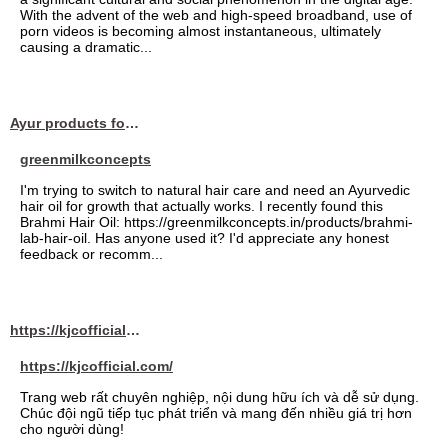
With the advent of the web and high-speed broadband, use of
porn videos is becoming almost instantaneous, ultimately
causing a dramatic...
Ayur products for hair
greenmilkconcepts
I'm trying to switch to natural hair care and need an Ayurvedic
hair oil for growth that actually works. I recently found this
Brahmi Hair Oil: https://greenmilkconcepts.in/products/brahmi-
lab-hair-oil. Has anyone used it? I'd appreciate any honest
feedback or recomm...
https://kjcofficial.com/
https://kjcofficial.com/
Trang web rất chuyên nghiệp, nội dung hữu ích và dễ sử dụng.
Chúc đội ngũ tiếp tục phát triển và mang đến nhiều giá trị hơn
cho người dùng!