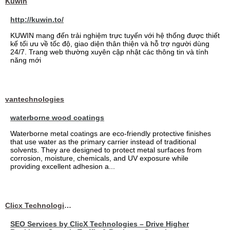
Kuwin
http://kuwin.to/
KUWIN mang đến trải nghiệm trực tuyến với hệ thống được thiết
kế tối ưu về tốc độ, giao diện thân thiện và hỗ trợ người dùng
24/7. Trang web thường xuyên cập nhật các thông tin và tính
năng mới
vantechnologies
waterborne wood coatings
Waterborne metal coatings are eco-friendly protective finishes
that use water as the primary carrier instead of traditional
solvents. They are designed to protect metal surfaces from
corrosion, moisture, chemicals, and UV exposure while
providing excellent adhesion a...
Clicx Technologies
SEO Services by ClicX Technologies – Drive Higher