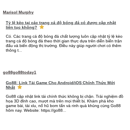
Marisol Murphy
Tỷ lệ kèo tại các trang cá độ bóng đá có được cập nhật
liên tục không?
Có. Các trang cá độ bóng đá chất lượng luôn cập nhật tỷ lệ kèo
trang cá độ bóng đá theo thời gian thực dựa trên diễn biến trận
đấu và biến động thị trường. Điều này giúp người chơi có thêm
thông t...
go88go88today1
Go88: Link Tải Game Cho Android/iOS Chính Thức Mới
Nhất
Go88 cập nhật link tải chính thức không bị chặn. Trải nghiệm đồ
họa 3D đỉnh cao, mượt mà trên mọi thiết bị. Khám phá kho
game bài, tài xỉu, nổ hũ bom tấn và rinh quà khủng cùng Go88
hôm nay. Website: https://go88...