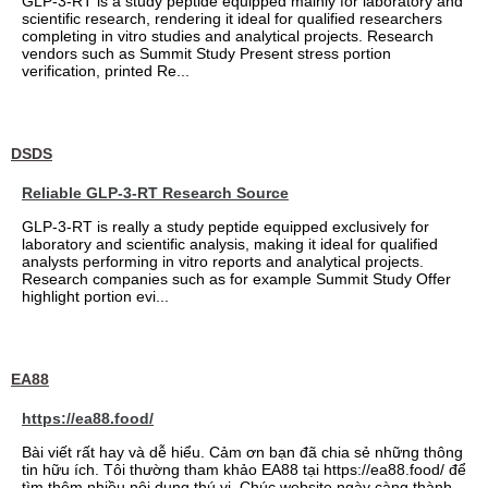
GLP-3-RT is a study peptide equipped mainly for laboratory and
scientific research, rendering it ideal for qualified researchers
completing in vitro studies and analytical projects. Research
vendors such as Summit Study Present stress portion
verification, printed Re...
DSDS
Reliable GLP-3-RT Research Source
GLP-3-RT is really a study peptide equipped exclusively for
laboratory and scientific analysis, making it ideal for qualified
analysts performing in vitro reports and analytical projects.
Research companies such as for example Summit Study Offer
highlight portion evi...
EA88
https://ea88.food/
Bài viết rất hay và dễ hiểu. Cảm ơn bạn đã chia sẻ những thông
tin hữu ích. Tôi thường tham khảo EA88 tại https://ea88.food/ để
tìm thêm nhiều nội dung thú vị. Chúc website ngày càng thành