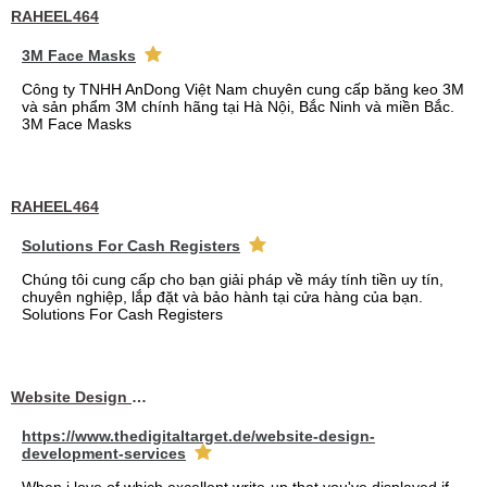
RAHEEL464
3M Face Masks
Công ty TNHH AnDong Việt Nam chuyên cung cấp băng keo 3M
và sản phẩm 3M chính hãng tại Hà Nội, Bắc Ninh và miền Bắc.
3M Face Masks
RAHEEL464
Solutions For Cash Registers
Chúng tôi cung cấp cho bạn giải pháp về máy tính tiền uy tín,
chuyên nghiệp, lắp đặt và bảo hành tại cửa hàng của bạn.
Solutions For Cash Registers
Website Design Services berin
https://www.thedigitaltarget.de/website-design-
development-services