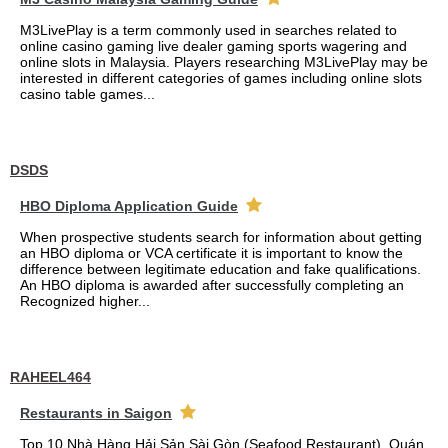
M3LivePlay is a term commonly used in searches related to
online casino gaming live dealer gaming sports wagering and
online slots in Malaysia. Players researching M3LivePlay may be
interested in different categories of games including online slots
casino table games...
DSDS
HBO Diploma Application Guide
When prospective students search for information about getting
an HBO diploma or VCA certificate it is important to know the
difference between legitimate education and fake qualifications.
An HBO diploma is awarded after successfully completing an
Recognized higher...
RAHEEL464
Restaurants in Saigon
Top 10 Nhà Hàng Hải Sản Sài Gòn (Seafood Restaurant), Quán