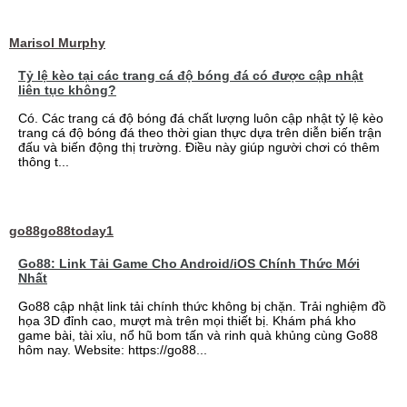
Marisol Murphy
Tỷ lệ kèo tại các trang cá độ bóng đá có được cập nhật
liên tục không?
Có. Các trang cá độ bóng đá chất lượng luôn cập nhật tỷ lệ kèo
trang cá độ bóng đá theo thời gian thực dựa trên diễn biến trận
đấu và biến động thị trường. Điều này giúp người chơi có thêm
thông t...
go88go88today1
Go88: Link Tải Game Cho Android/iOS Chính Thức Mới
Nhất
Go88 cập nhật link tải chính thức không bị chặn. Trải nghiệm đồ
họa 3D đỉnh cao, mượt mà trên mọi thiết bị. Khám phá kho
game bài, tài xỉu, nổ hũ bom tấn và rinh quà khủng cùng Go88
hôm nay. Website: https://go88...