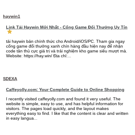
haywin1
Link Tải Haywin Mới Nhất - Cổng Game Đổi Thưởng Uy Tín
tải haywin bản chính thức cho Android/iOS/PC. Tham gia ngay
cổng game đổi thưởng xanh chín hàng đầu hiện nay để nhận
code tân thủ cực giá trị và trải nghiệm kho game siêu mượt mà.
Website: https://hay.win/ Địa chỉ:...
SDEXA
Caffeyolly.com: Your Complete Guide to Online Shopping
I recently visited caffeyolly.com and found it very useful. The
website is simple, easy to use, and has helpful information for
visitors. The pages load quickly, and the layout makes
everything easy to find. I like that the content is clear and written
in easy langua...