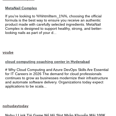
MetaNail Complex
If you're looking to %%htmlItem_1%%, choosing the official
formula is the best way to ensure you receive an authentic
product made with carefully selected ingredients. MetaNail
Complex is designed to support healthy, strong, and better-
looking nails as part of your d...
vcube
cloud computing coaching center in Hyderabad
# Why Cloud Computing and Azure DevOps Skills Are Essential
for IT Careers in 2026 The demand for cloud professionals
continues to grow as businesses modernize their infrastructure
and automate software delivery. Organizations today expect
applications to be scala...
nohudaytoday
Nohu | Link Tải Game Nổ Hũ Slot Nhận Khuyến Mãi 100K