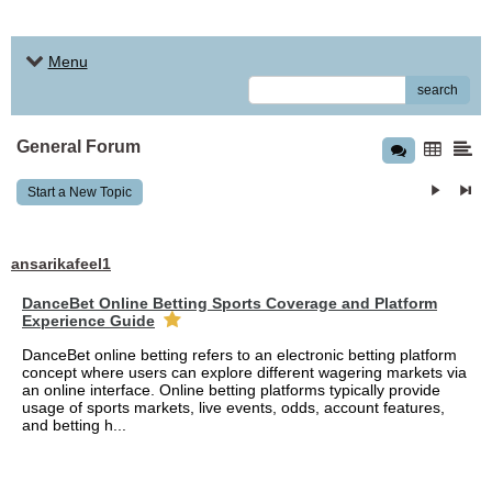
Menu
search
General Forum
Start a New Topic
ansarikafeel1
DanceBet Online Betting Sports Coverage and Platform
Experience Guide
DanceBet online betting refers to an electronic betting platform
concept where users can explore different wagering markets via
an online interface. Online betting platforms typically provide
usage of sports markets, live events, odds, account features,
and betting h...