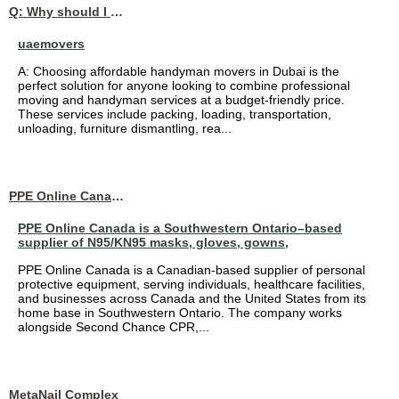
Q: Why should I choose affordable handyman movers in Dubai for my relocation and maintenance needs?
uaemovers
A: Choosing affordable handyman movers in Dubai is the
perfect solution for anyone looking to combine professional
moving and handyman services at a budget-friendly price.
These services include packing, loading, transportation,
unloading, furniture dismantling, rea...
PPE Online Canada – Bulk PPE Supplier | N95, Gloves, Masks & Medical Supplies
PPE Online Canada is a Southwestern Ontario–based
supplier of N95/KN95 masks, gloves, gowns,
PPE Online Canada is a Canadian-based supplier of personal
protective equipment, serving individuals, healthcare facilities,
and businesses across Canada and the United States from its
home base in Southwestern Ontario. The company works
alongside Second Chance CPR,...
MetaNail Complex