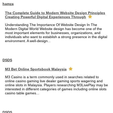
hamza
The Complete Guide to Modern Website Design Principles
Creating Powerful Digital Experiences Through
Understanding The Importance Of Website Design In The
Modern Digital World Website design has become one of the
most important elements for businesses, organizations, and
individuals who want to establish a strong presence in the digital
environment. A well-design...
DSDS
M3 Bet Online Sportsbook Malaysia
M3 Casino is a term commonly used in searches related to
online casino gaming live dealer gaming sports wagering and
online slots in Malaysia. Players researching M3LivePlay may be
interested in different categories of games including online slots
casino table games...
DSDS