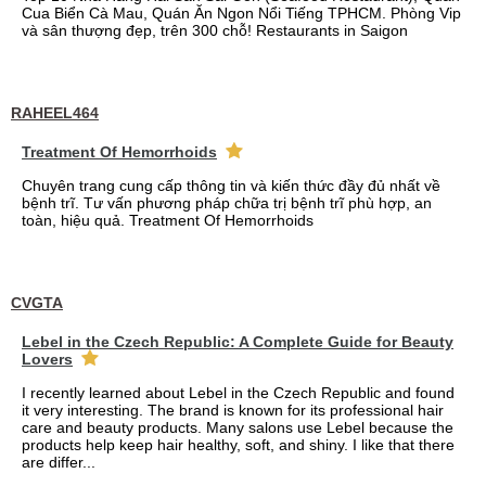
Cua Biển Cà Mau, Quán Ăn Ngon Nổi Tiếng TPHCM. Phòng Vip
và sân thượng đẹp, trên 300 chỗ! Restaurants in Saigon
RAHEEL464
Treatment Of Hemorrhoids
Chuyên trang cung cấp thông tin và kiến thức đầy đủ nhất về
bệnh trĩ. Tư vấn phương pháp chữa trị bệnh trĩ phù hợp, an
toàn, hiệu quả. Treatment Of Hemorrhoids
CVGTA
Lebel in the Czech Republic: A Complete Guide for Beauty
Lovers
I recently learned about Lebel in the Czech Republic and found
it very interesting. The brand is known for its professional hair
care and beauty products. Many salons use Lebel because the
products help keep hair healthy, soft, and shiny. I like that there
are differ...