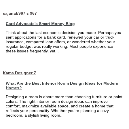
sajanab967 s 967
Card Advocate's Smart Money Blog
Think about the last economic decision you made. Perhaps you
sent applications for a bank card, renewed your car or truck
insurance, compared loan offers, or wondered whether your
regular budget was really working. Most people experience
these issues frequently, yet...
Kams Designer Zone
What Are the Best Interior Room Design Ideas for Modern
Homes?
Designing a room is about more than choosing furniture or paint
colors. The right interior room design ideas can improve
comfort, maximize available space, and create a home that
reflects your personality. Whether you're planning a cozy
bedroom, a stylish living room...