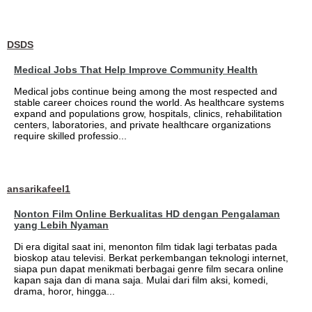
DSDS
Medical Jobs That Help Improve Community Health
Medical jobs continue being among the most respected and
stable career choices round the world. As healthcare systems
expand and populations grow, hospitals, clinics, rehabilitation
centers, laboratories, and private healthcare organizations
require skilled professio...
ansarikafeel1
Nonton Film Online Berkualitas HD dengan Pengalaman
yang Lebih Nyaman
Di era digital saat ini, menonton film tidak lagi terbatas pada
bioskop atau televisi. Berkat perkembangan teknologi internet,
siapa pun dapat menikmati berbagai genre film secara online
kapan saja dan di mana saja. Mulai dari film aksi, komedi,
drama, horor, hingga...