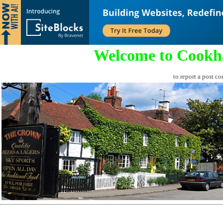
Welcome to Cookh
to report a post co