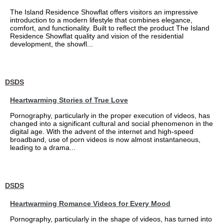
The Island Residence Showflat offers visitors an impressive
introduction to a modern lifestyle that combines elegance,
comfort, and functionality. Built to reflect the product The Island
Residence Showflat quality and vision of the residential
development, the showfl...
DSDS
Heartwarming Stories of True Love
Pornography, particularly in the proper execution of videos, has
changed into a significant cultural and social phenomenon in the
digital age. With the advent of the internet and high-speed
broadband, use of porn videos is now almost instantaneous,
leading to a drama...
DSDS
Heartwarming Romance Videos for Every Mood
Pornography, particularly in the shape of videos, has turned into