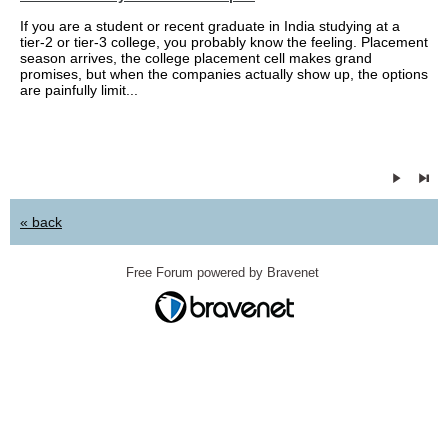
If you are a student or recent graduate in India studying at a
tier-2 or tier-3 college, you probably know the feeling. Placement
season arrives, the college placement cell makes grand
promises, but when the companies actually show up, the options
are painfully limit...
« back
Free Forum powered by Bravenet