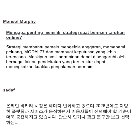
Marisol Murphy
Mengapa penting memiliki strategi saat bermain taruhan
online?
Strategi membantu pemain mengelola anggaran, memahami
peluang, MODAL77 dan membuat keputusan yang lebih
terencana. Meskipun hasil permainan dapat dipengaruhi oleh
berbagai faktor, pendekatan yang terstruktur dapat
meningkatkan kualitas pengalaman bermain.
sadaf
온라인 바카라 시장은 해마다 변화하고 있으며 2026년에도 다양
한 플랫폼과 서비스가 등장하면서 이용자들이 선택해야 할 기준이
더욱 중요해지고 있습니다. 단순히 인기나 광고 문구만 보고 선택
하는...