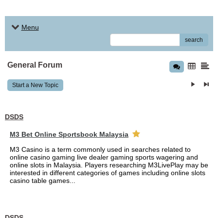
Menu
search
General Forum
Start a New Topic
DSDS
M3 Bet Online Sportsbook Malaysia
M3 Casino is a term commonly used in searches related to
online casino gaming live dealer gaming sports wagering and
online slots in Malaysia. Players researching M3LivePlay may be
interested in different categories of games including online slots
casino table games...
DSDS