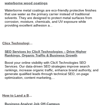
waterborne wood coatings
Waterborne metal coatings are eco-friendly protective finishes
that use water as the primary carrier instead of traditional
solvents. They are designed to protect metal surfaces from
corrosion, moisture, chemicals, and UV exposure while
providing excellent adhesion a...
Clicx Technologies
SEO Services by ClicX Technologies – Drive Higher
Rankings, Organic Traffic & Business Growth
Boost your online visibility with ClicX Technologies SEO
Services. Our data-driven SEO strategies improve search
rankings, increase organic traffic, enhance brand authority, and
generate qualified leads through technical SEO, on-page
optimization, content marketing,...
How to Land a Business Analyst Job Off-Campus When Your College Has Zero Tech Connections
Business Analyst Job Off-Campus