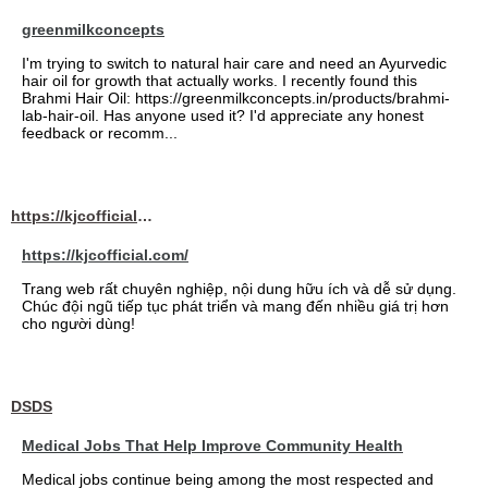
greenmilkconcepts
I'm trying to switch to natural hair care and need an Ayurvedic
hair oil for growth that actually works. I recently found this
Brahmi Hair Oil: https://greenmilkconcepts.in/products/brahmi-
lab-hair-oil. Has anyone used it? I'd appreciate any honest
feedback or recomm...
https://kjcofficial.com/
https://kjcofficial.com/
Trang web rất chuyên nghiệp, nội dung hữu ích và dễ sử dụng.
Chúc đội ngũ tiếp tục phát triển và mang đến nhiều giá trị hơn
cho người dùng!
DSDS
Medical Jobs That Help Improve Community Health
Medical jobs continue being among the most respected and