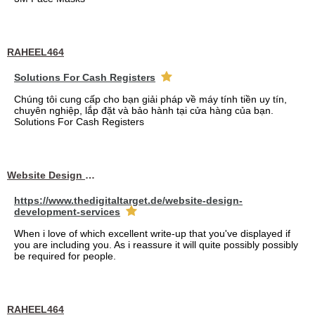
RAHEEL464
Solutions For Cash Registers
Chúng tôi cung cấp cho bạn giải pháp về máy tính tiền uy tín,
chuyên nghiệp, lắp đặt và bảo hành tại cửa hàng của bạn.
Solutions For Cash Registers
Website Design Services berin
https://www.thedigitaltarget.de/website-design-
development-services
When i love of which excellent write-up that you've displayed if
you are including you. As i reassure it will quite possibly possibly
be required for people.
RAHEEL464