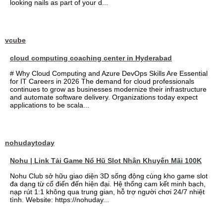
looking nails as part of your d...
vcube
cloud computing coaching center in Hyderabad
# Why Cloud Computing and Azure DevOps Skills Are Essential
for IT Careers in 2026 The demand for cloud professionals
continues to grow as businesses modernize their infrastructure
and automate software delivery. Organizations today expect
applications to be scala...
nohudaytoday
Nohu | Link Tải Game Nổ Hũ Slot Nhận Khuyến Mãi 100K
Nohu Club sở hữu giao diện 3D sống động cùng kho game slot
đa dạng từ cổ điển đến hiện đại. Hệ thống cam kết minh bạch,
nạp rút 1:1 không qua trung gian, hỗ trợ người chơi 24/7 nhiệt
tình. Website: https://nohuday...