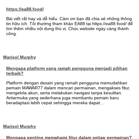
https://ea88.food/
Bài viết rất hay và dễ hiểu. Cảm ơn bạn đã chia sẻ những thông
tin hữu ích. Tôi thường tham khảo EA88 tại https://ea88.food/ để
tìm thêm nhiều nội dung thú vị. Chúc website ngày càng thành
công.
Marisol Murphy
Mengapa platform yang ramah pengguna menjadi pilihan
terbaik?
Platform dengan desain yang ramah pengguna memudahkan
pemain MAWAR77 dalam mencari permainan, mengakses fitur,
mengelola akun, serta melakukan navigasi tanpa kesulitan.
Antarmuka yang sederhana juga membantu pemain baru
beradaptasi lebih cepat sehingga mereka dapat...
Marisol Murphy
Mengapa penting memahami fitur dalam setiap permainan?