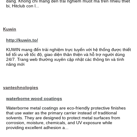
dang. Khong chi mang den trai nghiem muot ma tren nhieu thiet
bi, Hitclub con l...
Kuwin
http://kuwin.to/
KUWIN mang đến trải nghiệm trực tuyến với hệ thống được thiết
kế tối ưu về tốc độ, giao diện thân thiện và hỗ trợ người dùng
24/7. Trang web thường xuyên cập nhật các thông tin và tính
năng mới
vantechnologies
waterborne wood coatings
Waterborne metal coatings are eco-friendly protective finishes
that use water as the primary carrier instead of traditional
solvents. They are designed to protect metal surfaces from
corrosion, moisture, chemicals, and UV exposure while
providing excellent adhesion a...