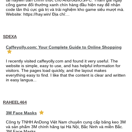
tải haywin bản chính thức cho Android/iOS/PC. Tham gia ngay
cổng game đổi thưởng xanh chín hàng đầu hiện nay để nhận
code tân thủ cực giá trị và trải nghiệm kho game siêu mượt mà.
Website: https://hay.win/ Địa chỉ:...
SDEXA
Caffeyolly.com: Your Complete Guide to Online Shopping
I recently visited caffeyolly.com and found it very useful. The
website is simple, easy to use, and has helpful information for
visitors. The pages load quickly, and the layout makes
everything easy to find. I like that the content is clear and written
in easy langua...
RAHEEL464
3M Face Masks
Công ty TNHH AnDong Việt Nam chuyên cung cấp băng keo 3M
và sản phẩm 3M chính hãng tại Hà Nội, Bắc Ninh và miền Bắc.
3M Face Masks