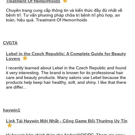
Treatment Of Hemorrhoids
Chuyên trang cung cấp thông tin và kiến thức đầy đủ nhất về
bệnh trĩ. Tư vấn phương pháp chữa trị bệnh trĩ phù hợp, an
toàn, hiệu quả. Treatment Of Hemorrhoids
CVGTA
Lebel in the Czech Republic: A Complete Guide for Beauty
Lovers
I recently learned about Lebel in the Czech Republic and found
it very interesting. The brand is known for its professional hair
care and beauty products. Many salons use Lebel because the
products help keep hair healthy, soft, and shiny. I like that there
are differ...
haywin1
Link Tải Haywin Mới Nhất - Cổng Game Đổi Thưởng Uy Tín