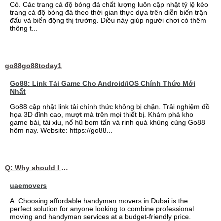
Có. Các trang cá độ bóng đá chất lượng luôn cập nhật tỷ lệ kèo
trang cá độ bóng đá theo thời gian thực dựa trên diễn biến trận
đấu và biến động thị trường. Điều này giúp người chơi có thêm
thông t...
go88go88today1
Go88: Link Tải Game Cho Android/iOS Chính Thức Mới
Nhất
Go88 cập nhật link tải chính thức không bị chặn. Trải nghiệm đồ
họa 3D đỉnh cao, mượt mà trên mọi thiết bị. Khám phá kho
game bài, tài xỉu, nổ hũ bom tấn và rinh quà khủng cùng Go88
hôm nay. Website: https://go88...
Q: Why should I choose affordable handyman movers in Dubai for my relocation and maintenance needs?
uaemovers
A: Choosing affordable handyman movers in Dubai is the
perfect solution for anyone looking to combine professional
moving and handyman services at a budget-friendly price.