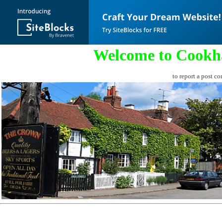
Welcome to Cookh
to report a post co