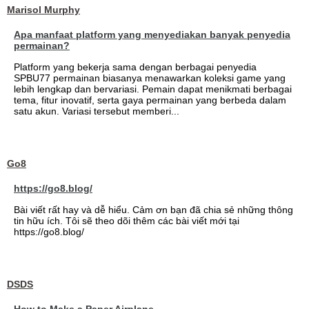
Marisol Murphy
Apa manfaat platform yang menyediakan banyak penyedia
permainan?
Platform yang bekerja sama dengan berbagai penyedia
SPBU77 permainan biasanya menawarkan koleksi game yang
lebih lengkap dan bervariasi. Pemain dapat menikmati berbagai
tema, fitur inovatif, serta gaya permainan yang berbeda dalam
satu akun. Variasi tersebut memberi...
Go8
https://go8.blog/
Bài viết rất hay và dễ hiểu. Cảm ơn bạn đã chia sẻ những thông
tin hữu ích. Tôi sẽ theo dõi thêm các bài viết mới tại
https://go8.blog/
DSDS