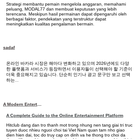
Strategi membantu pemain mengelola anggaran, memahami
peluang, MODAL77 dan membuat keputusan yang lebih
terencana. Meskipun hasil permainan dapat dipengaruhi oleh
berbagai faktor, pendekatan yang terstruktur dapat
meningkatkan kualitas pengalaman bermain.
sadaf
온라인 바카라 시장은 해마다 변화하고 있으며 2026년에도 다양
한 플랫폼과 서비스가 등장하면서 이용자들이 선택해야 할 기준이
더욱 중요해지고 있습니다. 단순히 인기나 광고 문구만 보고 선택
하는...
A Modern Entertainment Platform Bringing
A Complete Guide to the Online Entertainment Platform
Hitclub dang dan tro thanh mot trong nhung nen tang giai tri truc
tuyen duoc nhieu nguoi choi tai Viet Nam quan tam nho giao
dien hien dai, toc do truy cap on dinh va he thong tro choi da