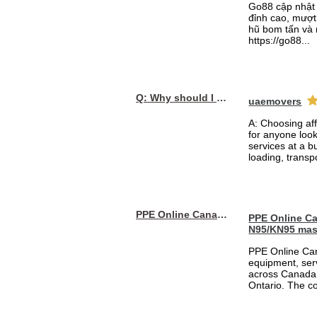
Go88 cập nhật 
đỉnh cao, mượt 
hũ bom tấn và 
https://go88...
Q: Why should I choose affordable handyman movers in Dubai for my relocation and maintenance needs?
uaemovers
A: Choosing af
for anyone loo
services at a b
loading, transpo
PPE Online Canada – Bulk PPE Supplier | N95, Gloves, Masks & Medical Supplies
PPE Online Ca
N95/KN95 mas
PPE Online Can
equipment, serv
across Canada 
Ontario. The 