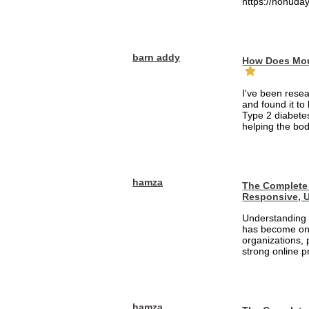
https://nohuday
barn addy
How Does Mou
I've been rese
and found it to
Type 2 diabetes
helping the bod
hamza
The Complete 
Responsive, U
Understanding 
has become one
organizations, 
strong online pr
hamza