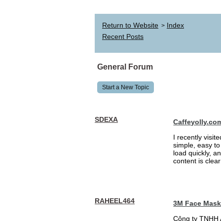
Return to Website
Index
>
Recent Posts
General Forum
Start a New Topic
SDEXA
Caffeyolly.co
I recently visit
simple, easy to
load quickly, a
content is clea
RAHEEL464
3M Face Mas
Công ty TNHH 