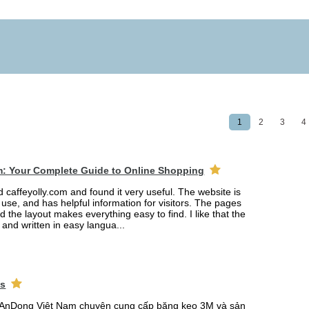
1
2
3
4
m: Your Complete Guide to Online Shopping
ed caffeyolly.com and found it very useful. The website is
 use, and has helpful information for visitors. The pages
nd the layout makes everything easy to find. I like that the
r and written in easy langua...
ks
AnDong Việt Nam chuyên cung cấp băng keo 3M và sản