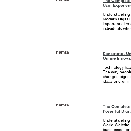
The Complete 
User Experien
Understanding 
Modern Digital
important eleme
individuals who
hamza
Kenzototo: Un
Online Innova
Technology has
The way people
changed signifi
ideas and onlin
hamza
The Complete 
Powerful Digi
Understanding 
World Website 
businesses, org