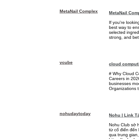
MetaNail Complex
MetaNail Com
If you're looki
best way to ens
selected ingred
strong, and bett
vcube
cloud comput
# Why Cloud Co
Careers in 202
businesses mode
Organizations t
nohudaytoday
Nohu | Link 
Nohu Club sở h
từ cổ điển đến
qua trung gian,