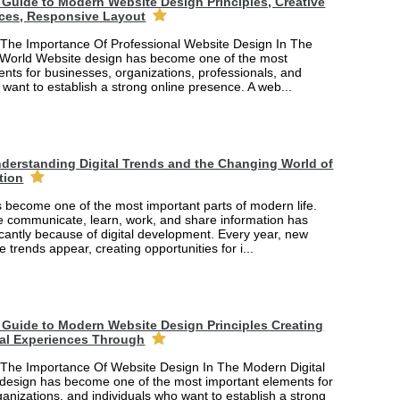
Guide to Modern Website Design Principles, Creative
ces, Responsive Layout
The Importance Of Professional Website Design In The
 World Website design has become one of the most
nts for businesses, organizations, professionals, and
 want to establish a strong online presence. A web...
derstanding Digital Trends and the Changing World of
tion
 become one of the most important parts of modern life.
 communicate, learn, work, and share information has
cantly because of digital development. Every year, new
e trends appear, creating opportunities for i...
Guide to Modern Website Design Principles Creating
tal Experiences Through
The Importance Of Website Design In The Modern Digital
design has become one of the most important elements for
anizations, and individuals who want to establish a strong