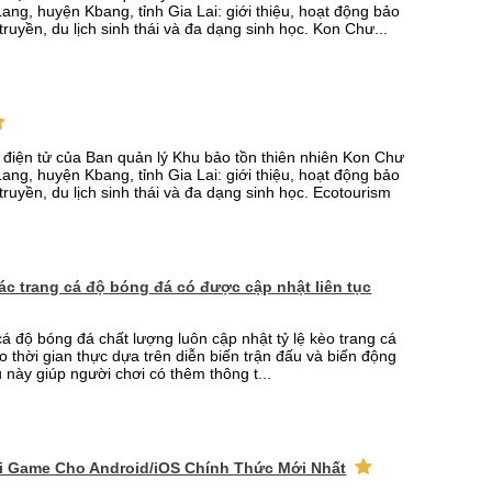
ang, huyện Kbang, tỉnh Gia Lai: giới thiệu, hoạt động bảo
truyền, du lịch sinh thái và đa dạng sinh học. Kon Chư...
n điện tử của Ban quản lý Khu bảo tồn thiên nhiên Kon Chư
ang, huyện Kbang, tỉnh Gia Lai: giới thiệu, hoạt động bảo
truyền, du lịch sinh thái và đa dạng sinh học. Ecotourism
 các trang cá độ bóng đá có được cập nhật liên tục
cá độ bóng đá chất lượng luôn cập nhật tỷ lệ kèo trang cá
o thời gian thực dựa trên diễn biến trận đấu và biến động
u này giúp người chơi có thêm thông t...
ải Game Cho Android/iOS Chính Thức Mới Nhất