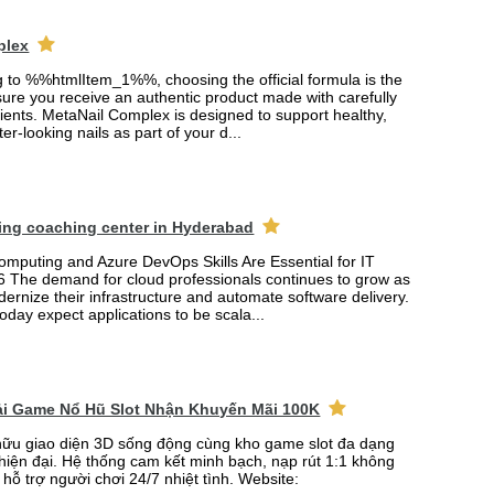
plex
ng to %%htmlItem_1%%, choosing the official formula is the
ure you receive an authentic product made with carefully
ients. MetaNail Complex is designed to support healthy,
er-looking nails as part of your d...
ing coaching center in Hyderabad
mputing and Azure DevOps Skills Are Essential for IT
6 The demand for cloud professionals continues to grow as
rnize their infrastructure and automate software delivery.
oday expect applications to be scala...
Tải Game Nổ Hũ Slot Nhận Khuyến Mãi 100K
ữu giao diện 3D sống động cùng kho game slot đa dạng
 hiện đại. Hệ thống cam kết minh bạch, nạp rút 1:1 không
 hỗ trợ người chơi 24/7 nhiệt tình. Website: