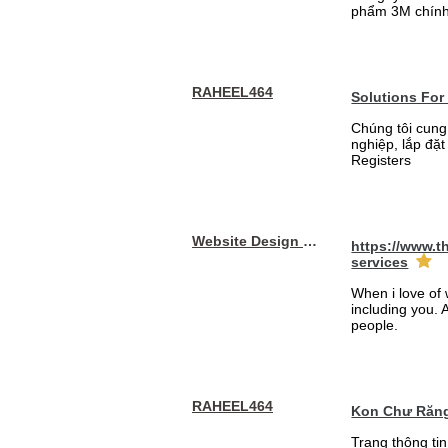
phẩm 3M chính
RAHEEL464
Solutions For
Chúng tôi cung
nghiệp, lắp đặ
Registers
Website Design Services berin
https://www.t
services
When i love of 
including you. A
people.
RAHEEL464
Kon Chư Răng
Trang thông ti