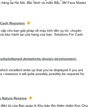
 hãng tại Hà Nội, Bắc Ninh và miền Bắc. 3M Face Masks
 Cash Registers
 cấp cho bạn giải pháp về máy tính tiền uy tín, chuyên
t và bảo hành tại cửa hàng của bạn. Solutions For Cash
hedigitaltarget.de/website-design-development-
which excellent write-up that you've displayed if you are
s i reassure it will quite possibly possibly be required for
 Nature Reserve
n điện tử của Ban quản lý Khu bảo tồn thiên nhiên Kon Chư