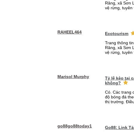
Răng, xã Sơn L
vệ rừng, tuyên 
RAHEEL464
Ecotourism
Trang thông ti
Răng, xã Sơn L
vệ rừng, tuyên 
Marisol Murphy
Tỷ lệ kèo tại
không?
Có. Các trang 
độ bóng đá the
thị trường. Điề
go88go88today1
Go88: Link T