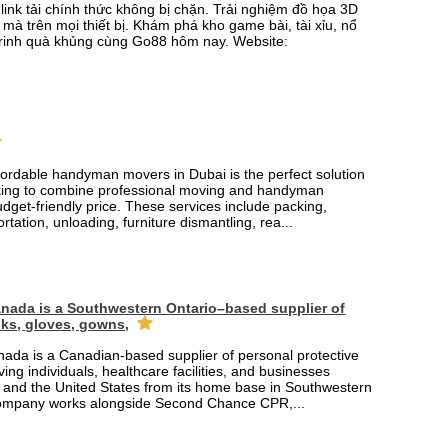
link tải chính thức không bị chặn. Trải nghiệm đồ họa 3D
mà trên mọi thiết bị. Khám phá kho game bài, tài xỉu, nổ
rinh quà khủng cùng Go88 hôm nay. Website:
fordable handyman movers in Dubai is the perfect solution
king to combine professional moving and handyman
udget-friendly price. These services include packing,
rtation, unloading, furniture dismantling, rea...
nada is a Southwestern Ontario–based supplier of
ks, gloves, gowns,
ada is a Canadian-based supplier of personal protective
ing individuals, healthcare facilities, and businesses
and the United States from its home base in Southwestern
company works alongside Second Chance CPR,...