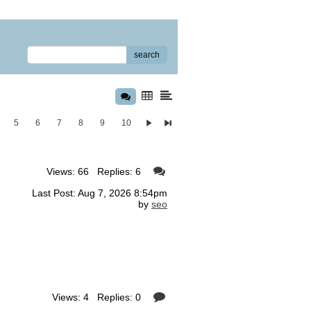
search
5
6
7
8
9
10
Views: 66 Replies: 6
Last Post: Aug 7, 2026 8:54pm
by
seo
Views: 4 Replies: 0