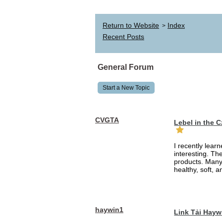
Return to Website
Index
>
Recent Posts
General Forum
Start a New Topic
CVGTA
Lebel in the 
I recently lear
interesting. Th
products. Many
healthy, soft, an
haywin1
Link Tải Hay