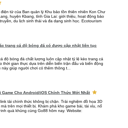
n điện tử của Ban quản lý Khu bảo tồn thiên nhiên Kon Chư
ang, huyện Kbang, tỉnh Gia Lai: giới thiệu, hoạt động bảo
truyền, du lịch sinh thái và đa dạng sinh học. Ecotourism
 các trang cá độ bóng đá có được cập nhật liên tục
cá độ bóng đá chất lượng luôn cập nhật tỷ lệ kèo trang cá
o thời gian thực dựa trên diễn biến trận đấu và biến động
u này giúp người chơi có thêm thông t...
ải Game Cho Android/iOS Chính Thức Mới Nhất
link tải chính thức không bị chặn. Trải nghiệm đồ họa 3D
mà trên mọi thiết bị. Khám phá kho game bài, tài xỉu, nổ
rinh quà khủng cùng Go88 hôm nay. Website: