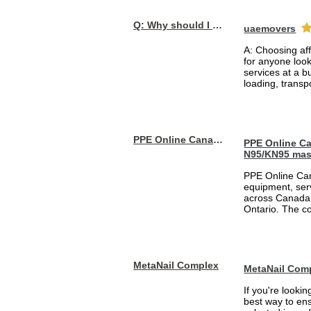
Q: Why should I choose affordable handyman movers in Dubai for my relocation and maintenance needs?
uaemovers
A: Choosing af
for anyone loo
services at a b
loading, transpo
PPE Online Canada – Bulk PPE Supplier | N95, Gloves, Masks & Medical Supplies
PPE Online Ca
N95/KN95 mas
PPE Online Can
equipment, serv
across Canada 
Ontario. The 
MetaNail Complex
MetaNail Com
If you're looki
best way to ens