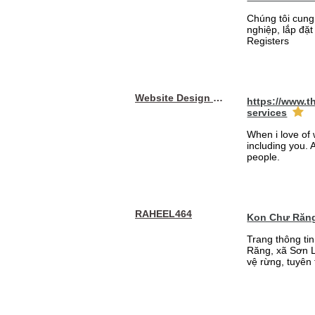
Chúng tôi cung
nghiệp, lắp đặ
Registers
Website Design Services berin
https://www.t
services
When i love of 
including you. A
people.
RAHEEL464
Kon Chư Răng
Trang thông ti
Răng, xã Sơn L
vệ rừng, tuyên 