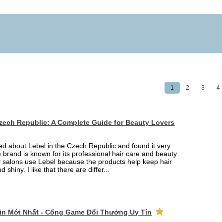
1
2
3
4
Czech Republic: A Complete Guide for Beauty Lovers
ned about Lebel in the Czech Republic and found it very
e brand is known for its professional hair care and beauty
 salons use Lebel because the products help keep hair
d shiny. I like that there are differ...
win Mới Nhất - Cổng Game Đổi Thưởng Uy Tín