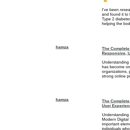
I've been rese
and found it to
Type 2 diabetes
helping the bod
hamza
The Complete 
Responsive, U
Understanding 
has become one
organizations, 
strong online pr
hamza
The Complete 
User Experien
Understanding 
Modern Digital
important eleme
individuals who