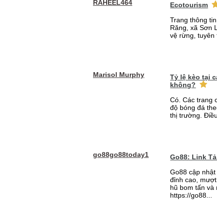
RAHEEL464
Ecotourism
Trang thông ti
Răng, xã Sơn L
vệ rừng, tuyên 
Marisol Murphy
Tỷ lệ kèo tại
không?
Có. Các trang 
độ bóng đá the
thị trường. Điề
go88go88today1
Go88: Link T
Go88 cập nhật 
đỉnh cao, mượt 
hũ bom tấn và 
https://go88...