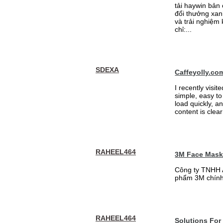
tải haywin bản
đổi thưởng xan
và trải nghiệm
chỉ:...
SDEXA
Caffeyolly.co
I recently visit
simple, easy to
load quickly, a
content is clea
RAHEEL464
3M Face Mas
Công ty TNHH 
phẩm 3M chính
RAHEEL464
Solutions For