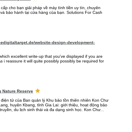
 cấp cho bạn giải pháp về máy tính tiền uy tín, chuyên
t và bảo hành tại cửa hàng của bạn. Solutions For Cash
hedigitaltarget.de/website-design-development-
which excellent write-up that you've displayed if you are
s i reassure it will quite possibly possibly be required for
 Nature Reserve
n điện tử của Ban quản lý Khu bảo tồn thiên nhiên Kon Chư
ang, huyện Kbang, tỉnh Gia Lai: giới thiệu, hoạt động bảo
truyền, du lịch sinh thái và đa dạng sinh học. Kon Chư...