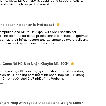
ients. MetaNail Complex is designed to support healthy,
er-looking nails as part of your d...
ing coaching center in Hyderabad
mputing and Azure DevOps Skills Are Essential for IT
6 The demand for cloud professionals continues to grow as
rnize their infrastructure and automate software delivery.
oday expect applications to be scala...
Tải Game Nổ Hũ Slot Nhận Khuyến Mãi 100K
ữu giao diện 3D sống động cùng kho game slot đa dạng
 hiện đại. Hệ thống cam kết minh bạch, nạp rút 1:1 không
 hỗ trợ người chơi 24/7 nhiệt tình. Website:
...
njaro Help with Type 2 Diabetes and Weight Loss?