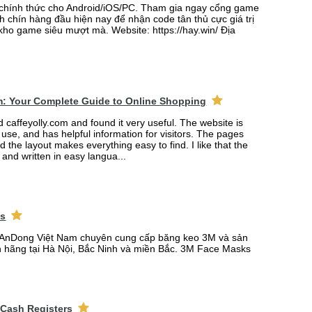
 chính thức cho Android/iOS/PC. Tham gia ngay cổng game
h chín hàng đầu hiện nay để nhận code tân thủ cực giá trị
 kho game siêu mượt mà. Website: https://hay.win/ Địa
m: Your Complete Guide to Online Shopping
ed caffeyolly.com and found it very useful. The website is
 use, and has helpful information for visitors. The pages
nd the layout makes everything easy to find. I like that the
r and written in easy langua...
ks
AnDong Việt Nam chuyên cung cấp băng keo 3M và sản
 hãng tại Hà Nội, Bắc Ninh và miền Bắc. 3M Face Masks
 Cash Registers