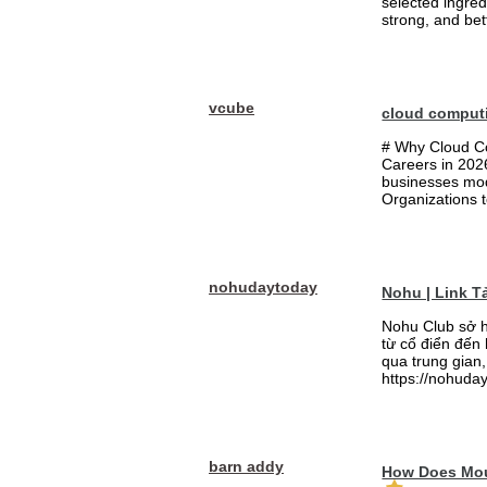
selected ingred
strong, and bett
vcube
cloud comput
# Why Cloud Co
Careers in 202
businesses mode
Organizations t
nohudaytoday
Nohu | Link 
Nohu Club sở h
từ cổ điển đến
qua trung gian,
https://nohuday
barn addy
How Does Mou