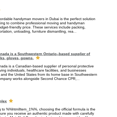
fordable handyman movers in Dubai is the perfect solution
king to combine professional moving and handyman
udget-friendly price. These services include packing,
rtation, unloading, furniture dismantling, rea...
nada is a Southwestern Ontario–based supplier of
ks, gloves, gowns,
ada is a Canadian-based supplier of personal protective
ing individuals, healthcare facilities, and businesses
and the United States from its home base in Southwestern
company works alongside Second Chance CPR,...
plex
ng to %%htmlItem_1%%, choosing the official formula is the
ure you receive an authentic product made with carefully