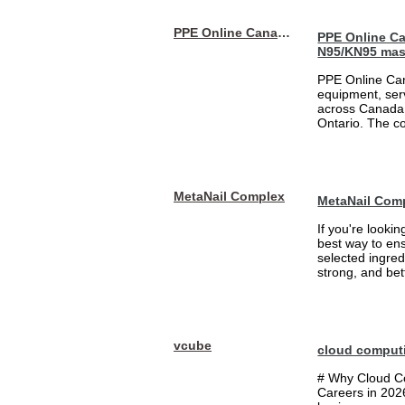
PPE Online Canada – Bulk PPE Supplier | N95, Gloves, Masks & Medical Supplies
PPE Online Ca
N95/KN95 mas
PPE Online Can
equipment, serv
across Canada 
Ontario. The 
MetaNail Complex
MetaNail Com
If you're looki
best way to ens
selected ingred
strong, and bett
vcube
cloud comput
# Why Cloud Co
Careers in 202