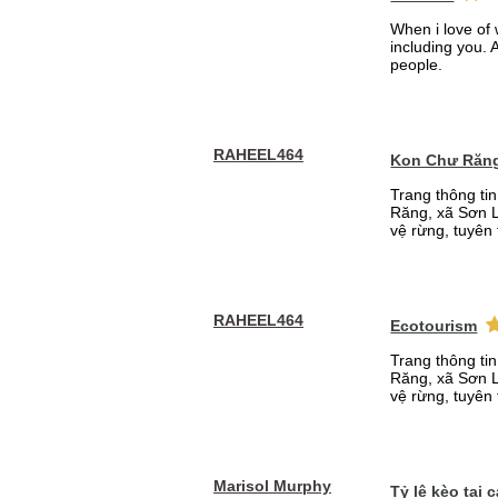
When i love of 
including you. A
people.
RAHEEL464
Kon Chư Răng
Trang thông ti
Răng, xã Sơn L
vệ rừng, tuyên 
RAHEEL464
Ecotourism
Trang thông ti
Răng, xã Sơn L
vệ rừng, tuyên 
Marisol Murphy
Tỷ lệ kèo tại