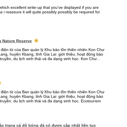
which excellent write-up that you've displayed if you are
s i reassure it will quite possibly possibly be required for
 Nature Reserve
n điện tử của Ban quản lý Khu bảo tồn thiên nhiên Kon Chư
ang, huyện Kbang, tỉnh Gia Lai: giới thiệu, hoạt động bảo
truyền, du lịch sinh thái và đa dạng sinh học. Kon Chư...
n điện tử của Ban quản lý Khu bảo tồn thiên nhiên Kon Chư
ang, huyện Kbang, tỉnh Gia Lai: giới thiệu, hoạt động bảo
truyền, du lịch sinh thái và đa dạng sinh học. Ecotourism
 các trang cá độ bóng đá có được cập nhật liên tục