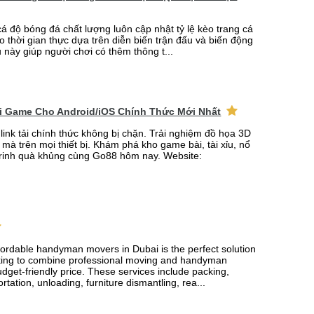
cá độ bóng đá chất lượng luôn cập nhật tỷ lệ kèo trang cá
o thời gian thực dựa trên diễn biến trận đấu và biến động
u này giúp người chơi có thêm thông t...
ải Game Cho Android/iOS Chính Thức Mới Nhất
link tải chính thức không bị chặn. Trải nghiệm đồ họa 3D
mà trên mọi thiết bị. Khám phá kho game bài, tài xỉu, nổ
rinh quà khủng cùng Go88 hôm nay. Website:
fordable handyman movers in Dubai is the perfect solution
king to combine professional moving and handyman
udget-friendly price. These services include packing,
rtation, unloading, furniture dismantling, rea...