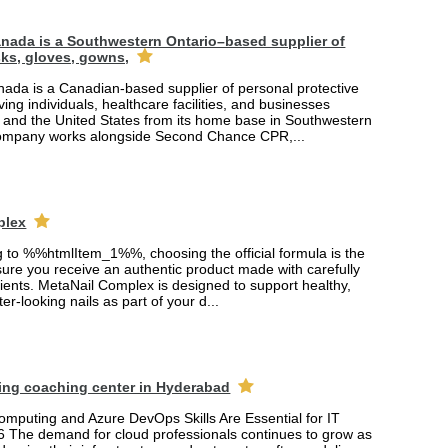
nada is a Southwestern Ontario–based supplier of
ks, gloves, gowns,
ada is a Canadian-based supplier of personal protective
ing individuals, healthcare facilities, and businesses
and the United States from its home base in Southwestern
company works alongside Second Chance CPR,...
plex
ng to %%htmlItem_1%%, choosing the official formula is the
ure you receive an authentic product made with carefully
ients. MetaNail Complex is designed to support healthy,
er-looking nails as part of your d...
ing coaching center in Hyderabad
mputing and Azure DevOps Skills Are Essential for IT
6 The demand for cloud professionals continues to grow as