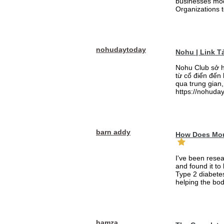
businesses mode
Organizations t
nohudaytoday
Nohu | Link 
Nohu Club sở h
từ cổ điển đến
qua trung gian,
https://nohuday
barn addy
How Does Mou
I've been rese
and found it to
Type 2 diabetes
helping the bod
hamza