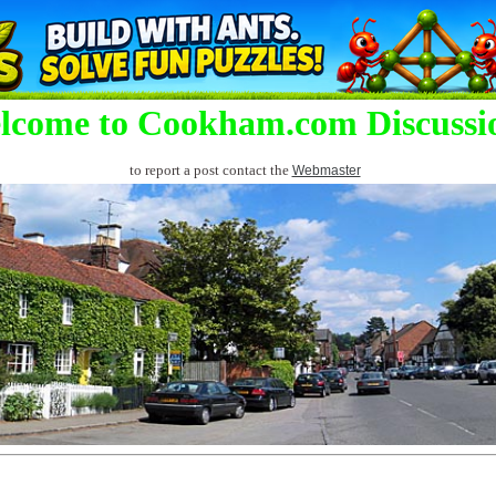
lcome to Cookham.com Discussi
to report a post contact the
Webmaster