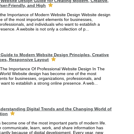
Website Design Guide for Creating Modern, Creative,
ser-Friendly, and High
the Importance of Modern Website Design Website design
 of the most important elements for businesses,
professionals, and individuals who want to establish a
esence. A website is not only a collection of p...
Guide to Modern Website Design Principles, Creative
ces, Responsive Layout
The Importance Of Professional Website Design In The
 World Website design has become one of the most
nts for businesses, organizations, professionals, and
 want to establish a strong online presence. A web...
derstanding Digital Trends and the Changing World of
tion
 become one of the most important parts of modern life.
 communicate, learn, work, and share information has
cantly because of digital development. Every year, new