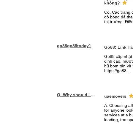
không?
Có. Các trang 
độ bóng đá the
thị trường. Điề
go88go88today1
Go88: Link T
Go88 cập nhật 
đỉnh cao, mượt 
hũ bom tấn và 
https://go88...
Q: Why should I choose affordable handyman movers in Dubai for my relocation and maintenance needs?
uaemovers
A: Choosing af
for anyone loo
services at a b
loading, transpo