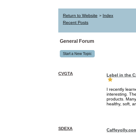
Return to Website
Index
>
Recent Posts
General Forum
Start a New Topic
CVGTA
Lebel in the 
I recently lear
interesting. Th
products. Many
healthy, soft, an
SDEXA
Caffeyolly.co