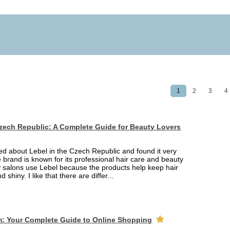
1
2
3
4
Czech Republic: A Complete Guide for Beauty Lovers
ned about Lebel in the Czech Republic and found it very
e brand is known for its professional hair care and beauty
 salons use Lebel because the products help keep hair
d shiny. I like that there are differ...
m: Your Complete Guide to Online Shopping