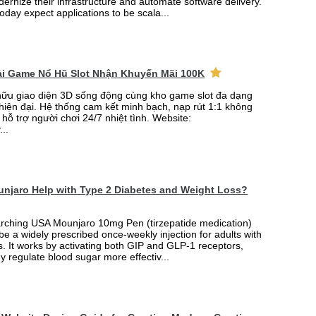
rnize their infrastructure and automate software delivery.
oday expect applications to be scala...
Tải Game Nổ Hũ Slot Nhận Khuyến Mãi 100K
ữu giao diện 3D sống động cùng kho game slot đa dạng
 hiện đại. Hệ thống cam kết minh bạch, nạp rút 1:1 không
 hỗ trợ người chơi 24/7 nhiệt tình. Website:
...
njaro Help with Type 2 Diabetes and Weight Loss?
arching USA Mounjaro 10mg Pen (tirzepatide medication)
 be a widely prescribed once-weekly injection for adults with
. It works by activating both GIP and GLP-1 receptors,
y regulate blood sugar more effectiv...