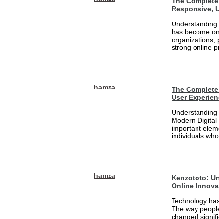
The Complete 
Responsive, U
Understanding 
has become one
organizations, 
strong online pr
hamza
The Complete 
User Experien
Understanding 
Modern Digital
important eleme
individuals who
hamza
Kenzototo: Un
Online Innova
Technology has
The way people
changed signifi