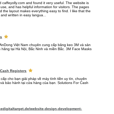
ed caffeyolly.com and found it very useful. The website is
 use, and has helpful information for visitors. The pages
nd the layout makes everything easy to find. I like that the
r and written in easy langua...
ks
AnDong Việt Nam chuyên cung cấp băng keo 3M và sản
 hãng tại Hà Nội, Bắc Ninh và miền Bắc. 3M Face Masks
 Cash Registers
 cấp cho bạn giải pháp về máy tính tiền uy tín, chuyên
t và bảo hành tại cửa hàng của bạn. Solutions For Cash
hedigitaltarget.de/website-design-development-