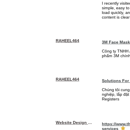
I recently visit
simple, easy to
load quickly, a
content is clea
RAHEEL464
3M Face Mas
Công ty TNHH 
phẩm 3M chính
RAHEEL464
Solutions For
Chúng tôi cung
nghiệp, lắp đặ
Registers
Website Design Services berin
https://www.t
services