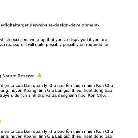
hedigitaltarget.de/website-design-development-
which excellent write-up that you've displayed if you are
s i reassure it will quite possibly possibly be required for
 Nature Reserve
n điện tử của Ban quản lý Khu bảo tồn thiên nhiên Kon Chư
ang, huyện Kbang, tỉnh Gia Lai: giới thiệu, hoạt động bảo
truyền, du lịch sinh thái và đa dạng sinh học. Kon Chư...
n điện tử của Ban quản lý Khu bảo tồn thiên nhiên Kon Chư
ang, huyện Kbang, tỉnh Gia Lai: giới thiệu, hoạt động bảo