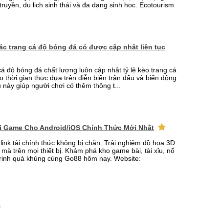
truyền, du lịch sinh thái và đa dạng sinh học. Ecotourism
 các trang cá độ bóng đá có được cập nhật liên tục
cá độ bóng đá chất lượng luôn cập nhật tỷ lệ kèo trang cá
o thời gian thực dựa trên diễn biến trận đấu và biến động
u này giúp người chơi có thêm thông t...
ải Game Cho Android/iOS Chính Thức Mới Nhất
link tải chính thức không bị chặn. Trải nghiệm đồ họa 3D
mà trên mọi thiết bị. Khám phá kho game bài, tài xỉu, nổ
rinh quà khủng cùng Go88 hôm nay. Website: