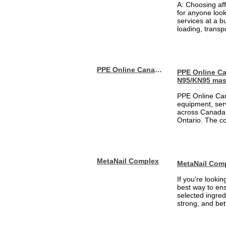
A: Choosing af
for anyone loo
services at a b
loading, transpo
PPE Online Canada – Bulk PPE Supplier | N95, Gloves, Masks & Medical Supplies
PPE Online Ca
N95/KN95 mas
PPE Online Can
equipment, serv
across Canada 
Ontario. The 
MetaNail Complex
MetaNail Com
If you're looki
best way to ens
selected ingred
strong, and bett