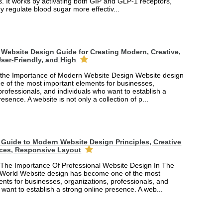
. It works by activating both GIP and GLP-1 receptors,
y regulate blood sugar more effectiv...
Website Design Guide for Creating Modern, Creative,
ser-Friendly, and High
the Importance of Modern Website Design Website design
 of the most important elements for businesses,
professionals, and individuals who want to establish a
esence. A website is not only a collection of p...
Guide to Modern Website Design Principles, Creative
ces, Responsive Layout
The Importance Of Professional Website Design In The
 World Website design has become one of the most
nts for businesses, organizations, professionals, and
 want to establish a strong online presence. A web...