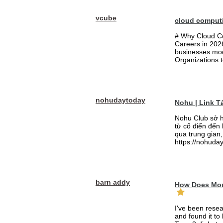
vcube
cloud comput
# Why Cloud Co
Careers in 202
businesses mode
Organizations t
nohudaytoday
Nohu | Link 
Nohu Club sở h
từ cổ điển đến
qua trung gian,
https://nohuday
barn addy
How Does Mou
I've been rese
and found it to