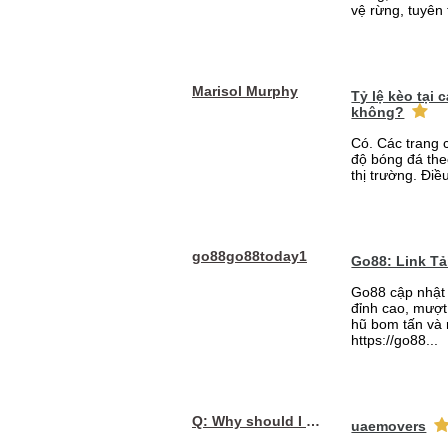
vệ rừng, tuyên 
Marisol Murphy
Tỷ lệ kèo tại
không?
Có. Các trang 
độ bóng đá the
thị trường. Điề
go88go88today1
Go88: Link T
Go88 cập nhật 
đỉnh cao, mượt 
hũ bom tấn và 
https://go88...
Q: Why should I choose affordable handyman movers in Dubai for my relocation and maintenance needs?
uaemovers