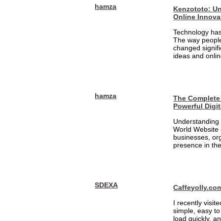
hamza
Kenzototo: Un
Online Innova
Technology has
The way people
changed signifi
ideas and onlin
hamza
The Complete 
Powerful Digi
Understanding 
World Website 
businesses, org
presence in the
SDEXA
Caffeyolly.co
I recently visit
simple, easy to
load quickly, a