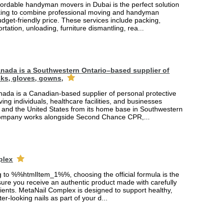
fordable handyman movers in Dubai is the perfect solution
king to combine professional moving and handyman
udget-friendly price. These services include packing,
rtation, unloading, furniture dismantling, rea...
nada is a Southwestern Ontario–based supplier of
ks, gloves, gowns,
ada is a Canadian-based supplier of personal protective
ing individuals, healthcare facilities, and businesses
and the United States from its home base in Southwestern
company works alongside Second Chance CPR,...
plex
ng to %%htmlItem_1%%, choosing the official formula is the
ure you receive an authentic product made with carefully
ients. MetaNail Complex is designed to support healthy,
er-looking nails as part of your d...