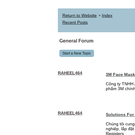
Return to Website
Index
>
Recent Posts
General Forum
Start a New Topic
RAHEEL464
3M Face Mas
Công ty TNHH 
phẩm 3M chính
RAHEEL464
Solutions For
Chúng tôi cung
nghiệp, lắp đặ
Registers