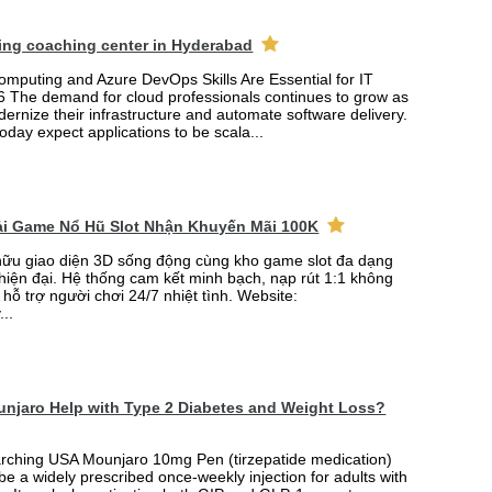
ing coaching center in Hyderabad
mputing and Azure DevOps Skills Are Essential for IT
6 The demand for cloud professionals continues to grow as
rnize their infrastructure and automate software delivery.
oday expect applications to be scala...
Tải Game Nổ Hũ Slot Nhận Khuyến Mãi 100K
ữu giao diện 3D sống động cùng kho game slot đa dạng
 hiện đại. Hệ thống cam kết minh bạch, nạp rút 1:1 không
 hỗ trợ người chơi 24/7 nhiệt tình. Website:
...
njaro Help with Type 2 Diabetes and Weight Loss?
arching USA Mounjaro 10mg Pen (tirzepatide medication)
 be a widely prescribed once-weekly injection for adults with