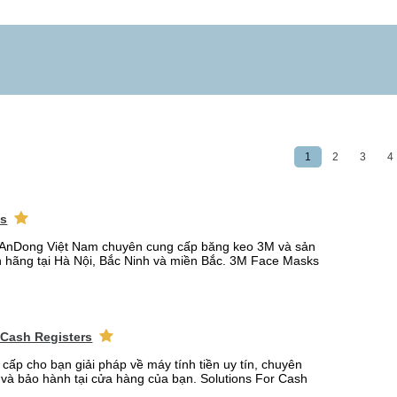
1
2
3
4
ks
AnDong Việt Nam chuyên cung cấp băng keo 3M và sản
 hãng tại Hà Nội, Bắc Ninh và miền Bắc. 3M Face Masks
 Cash Registers
 cấp cho bạn giải pháp về máy tính tiền uy tín, chuyên
t và bảo hành tại cửa hàng của bạn. Solutions For Cash