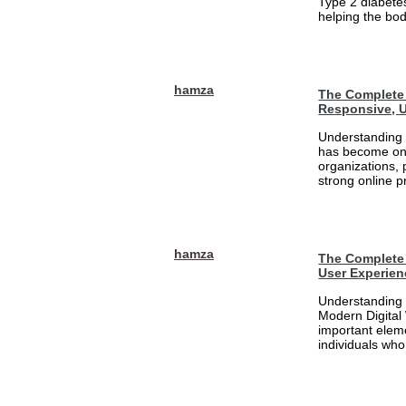
Type 2 diabetes
helping the bod
hamza
The Complete 
Responsive, U
Understanding 
has become one
organizations, 
strong online pr
hamza
The Complete 
User Experien
Understanding 
Modern Digital
important eleme
individuals who