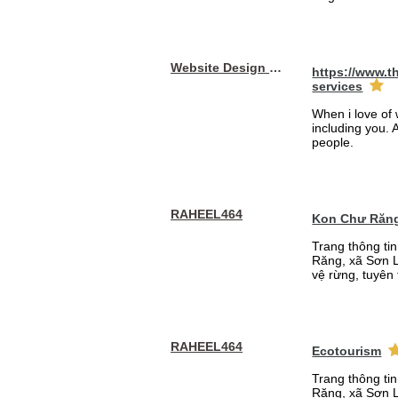
Website Design Services berin
https://www.t
services
When i love of 
including you. A
people.
RAHEEL464
Kon Chư Răng
Trang thông ti
Răng, xã Sơn L
vệ rừng, tuyên 
RAHEEL464
Ecotourism
Trang thông ti
Răng, xã Sơn L