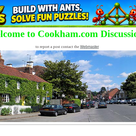
lcome to Cookham.com Discussi
to report a post contact the
Webmaster