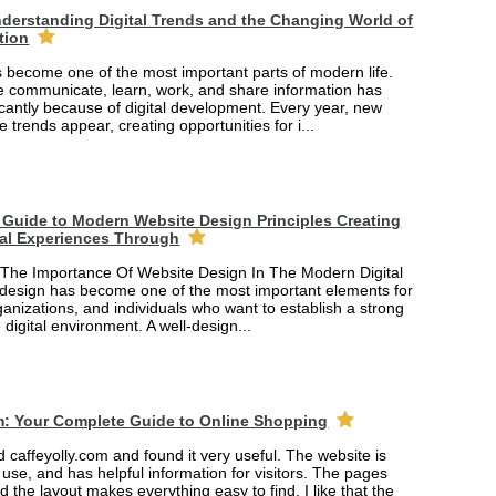
derstanding Digital Trends and the Changing World of
tion
 become one of the most important parts of modern life.
 communicate, learn, work, and share information has
cantly because of digital development. Every year, new
e trends appear, creating opportunities for i...
Guide to Modern Website Design Principles Creating
tal Experiences Through
The Importance Of Website Design In The Modern Digital
design has become one of the most important elements for
anizations, and individuals who want to establish a strong
 digital environment. A well-design...
m: Your Complete Guide to Online Shopping
ed caffeyolly.com and found it very useful. The website is
 use, and has helpful information for visitors. The pages
nd the layout makes everything easy to find. I like that the