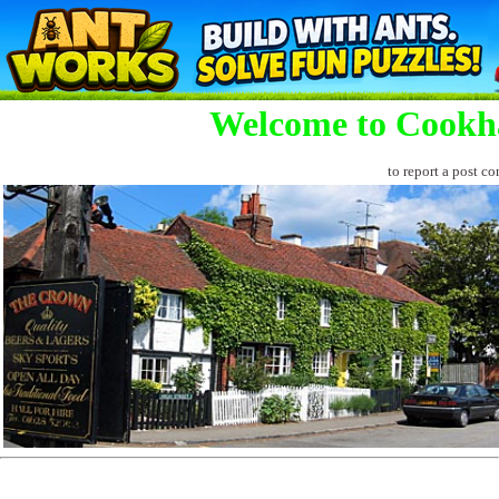
Welcome to Cookh
to report a post co