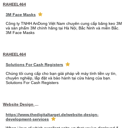
RAHEEL464
3M Face Masks
Công ty TNHH AnDong Việt Nam chuyên cung cấp băng keo 3M
và sản phẩm 3M chính hãng tại Hà Nội, Bắc Ninh và miền Bắc.
3M Face Masks
RAHEEL464
Solutions For Cash Registers
Chúng tôi cung cấp cho bạn giải pháp về máy tính tiền uy tín,
chuyên nghiệp, lắp đặt và bảo hành tại cửa hàng của bạn.
Solutions For Cash Registers
Website Design Services berin
https://www.thedigitaltarget.de/website-design-
development-services