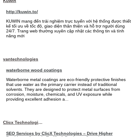
Kuwin
http://kuwin.to/
KUWIN mang đến trải nghiệm trực tuyến với hệ thống được thiết
kế tối ưu về tốc độ, giao diện thân thiện và hỗ trợ người dùng
24/7. Trang web thường xuyên cập nhật các thông tin và tính
năng mới
vantechnologies
waterborne wood coatings
Waterborne metal coatings are eco-friendly protective finishes
that use water as the primary carrier instead of traditional
solvents. They are designed to protect metal surfaces from
corrosion, moisture, chemicals, and UV exposure while
providing excellent adhesion a...
Clicx Technologies
SEO Services by ClicX Technologies – Drive Higher