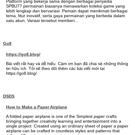
Platform yang bekerja sama dengan berbagai penyedia
SPBU77 permainan biasanya menawarkan koleksi game yang
lebih lengkap dan bervariasi. Pemain dapat menikmati berbagai
tema, fitur inovatif, serta gaya permainan yang berbeda dalam
satu akun. Variasi tersebut memberi...
Go8
https://go8.blog/
Bài viết rất hay và dễ hiểu. Cảm ơn bạn đã chia sẻ những thông
tin hữu ích. Tôi sẽ theo dõi thêm các bài viết mới tại
https://go8.blog/
DSDS
How to Make a Paper Airplane
A folded paper airplane is one of the Simplest paper crafts
bringing together creativity learning and entertainment into a
single project. Created using an ordinary sheet of paper a paper
airplane can be crafted in countless styles and patterns that