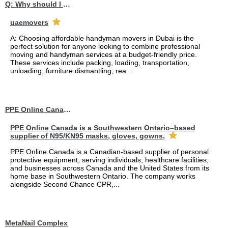
Q: Why should I choose affordable handyman movers in Dubai for my relocation and maintenance needs?
uaemovers
A: Choosing affordable handyman movers in Dubai is the
perfect solution for anyone looking to combine professional
moving and handyman services at a budget-friendly price.
These services include packing, loading, transportation,
unloading, furniture dismantling, rea...
PPE Online Canada – Bulk PPE Supplier | N95, Gloves, Masks & Medical Supplies
PPE Online Canada is a Southwestern Ontario–based
supplier of N95/KN95 masks, gloves, gowns,
PPE Online Canada is a Canadian-based supplier of personal
protective equipment, serving individuals, healthcare facilities,
and businesses across Canada and the United States from its
home base in Southwestern Ontario. The company works
alongside Second Chance CPR,...
MetaNail Complex