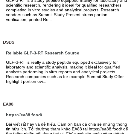
GLP-3-RT is a study peptide equipped mainly for laboratory and
scientific research, rendering it ideal for qualified researchers
completing in vitro studies and analytical projects. Research
vendors such as Summit Study Present stress portion
verification, printed Re...
DSDS
Reliable GLP-3-RT Research Source
GLP-3-RT is really a study peptide equipped exclusively for
laboratory and scientific analysis, making it ideal for qualified
analysts performing in vitro reports and analytical projects.
Research companies such as for example Summit Study Offer
highlight portion evi...
EA88
https://ea88.food/
Bài viết rất hay và dễ hiểu. Cảm ơn bạn đã chia sẻ những thông
tin hữu ích. Tôi thường tham khảo EA88 tại https://ea88.food/ để
tìm thêm nhiều nội dung thú vị. Chúc website ngày càng thành