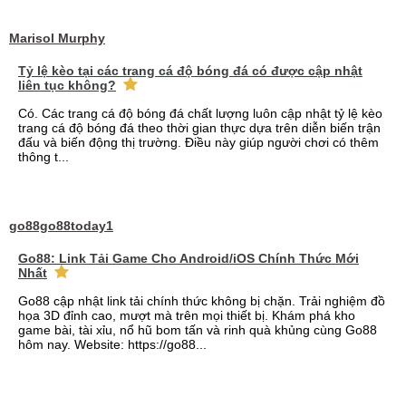
Marisol Murphy
Tỷ lệ kèo tại các trang cá độ bóng đá có được cập nhật
liên tục không?
Có. Các trang cá độ bóng đá chất lượng luôn cập nhật tỷ lệ kèo
trang cá độ bóng đá theo thời gian thực dựa trên diễn biến trận
đấu và biến động thị trường. Điều này giúp người chơi có thêm
thông t...
go88go88today1
Go88: Link Tải Game Cho Android/iOS Chính Thức Mới
Nhất
Go88 cập nhật link tải chính thức không bị chặn. Trải nghiệm đồ
họa 3D đỉnh cao, mượt mà trên mọi thiết bị. Khám phá kho
game bài, tài xỉu, nổ hũ bom tấn và rinh quà khủng cùng Go88
hôm nay. Website: https://go88...