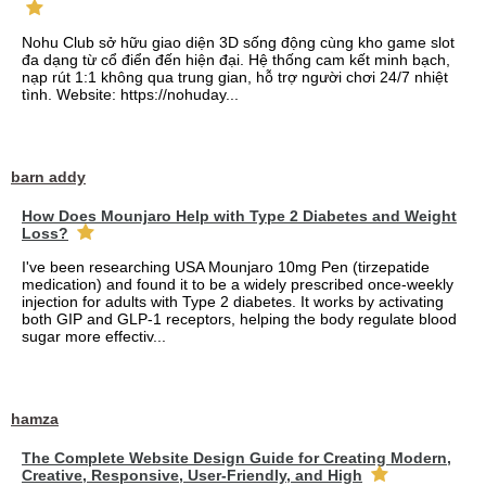
Nohu Club sở hữu giao diện 3D sống động cùng kho game slot
đa dạng từ cổ điển đến hiện đại. Hệ thống cam kết minh bạch,
nạp rút 1:1 không qua trung gian, hỗ trợ người chơi 24/7 nhiệt
tình. Website: https://nohuday...
barn addy
How Does Mounjaro Help with Type 2 Diabetes and Weight
Loss?
I've been researching USA Mounjaro 10mg Pen (tirzepatide
medication) and found it to be a widely prescribed once-weekly
injection for adults with Type 2 diabetes. It works by activating
both GIP and GLP-1 receptors, helping the body regulate blood
sugar more effectiv...
hamza
The Complete Website Design Guide for Creating Modern,
Creative, Responsive, User-Friendly, and High