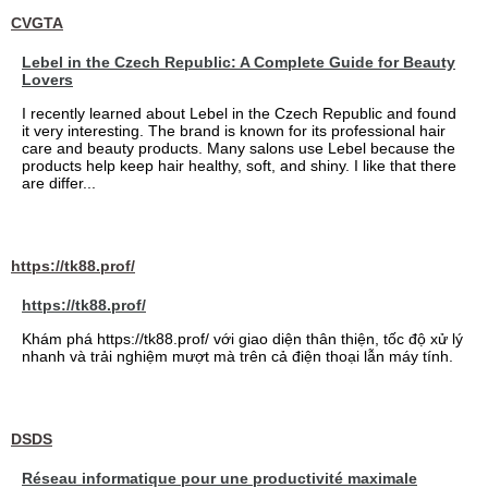
CVGTA
Lebel in the Czech Republic: A Complete Guide for Beauty
Lovers
I recently learned about Lebel in the Czech Republic and found
it very interesting. The brand is known for its professional hair
care and beauty products. Many salons use Lebel because the
products help keep hair healthy, soft, and shiny. I like that there
are differ...
https://tk88.prof/
https://tk88.prof/
Khám phá https://tk88.prof/ với giao diện thân thiện, tốc độ xử lý
nhanh và trải nghiệm mượt mà trên cả điện thoại lẫn máy tính.
DSDS
Réseau informatique pour une productivité maximale