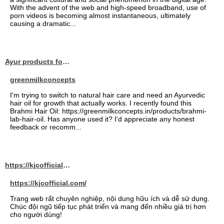
With the advent of the web and high-speed broadband, use of
porn videos is becoming almost instantaneous, ultimately
causing a dramatic...
Ayur products for hair
greenmilkconcepts
I'm trying to switch to natural hair care and need an Ayurvedic
hair oil for growth that actually works. I recently found this
Brahmi Hair Oil: https://greenmilkconcepts.in/products/brahmi-
lab-hair-oil. Has anyone used it? I'd appreciate any honest
feedback or recomm...
https://kjcofficial.com/
https://kjcofficial.com/
Trang web rất chuyên nghiệp, nội dung hữu ích và dễ sử dụng.
Chúc đội ngũ tiếp tục phát triển và mang đến nhiều giá trị hơn
cho người dùng!