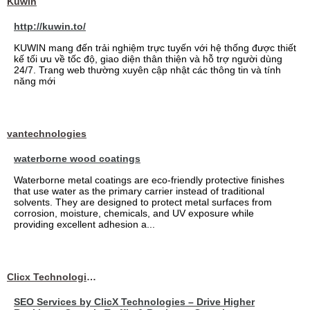
Kuwin
http://kuwin.to/
KUWIN mang đến trải nghiệm trực tuyến với hệ thống được thiết
kế tối ưu về tốc độ, giao diện thân thiện và hỗ trợ người dùng
24/7. Trang web thường xuyên cập nhật các thông tin và tính
năng mới
vantechnologies
waterborne wood coatings
Waterborne metal coatings are eco-friendly protective finishes
that use water as the primary carrier instead of traditional
solvents. They are designed to protect metal surfaces from
corrosion, moisture, chemicals, and UV exposure while
providing excellent adhesion a...
Clicx Technologies
SEO Services by ClicX Technologies – Drive Higher