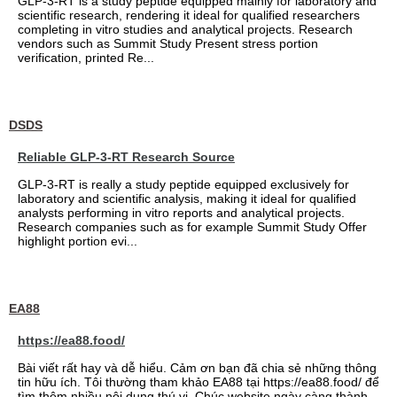
GLP-3-RT is a study peptide equipped mainly for laboratory and
scientific research, rendering it ideal for qualified researchers
completing in vitro studies and analytical projects. Research
vendors such as Summit Study Present stress portion
verification, printed Re...
DSDS
Reliable GLP-3-RT Research Source
GLP-3-RT is really a study peptide equipped exclusively for
laboratory and scientific analysis, making it ideal for qualified
analysts performing in vitro reports and analytical projects.
Research companies such as for example Summit Study Offer
highlight portion evi...
EA88
https://ea88.food/
Bài viết rất hay và dễ hiểu. Cảm ơn bạn đã chia sẻ những thông
tin hữu ích. Tôi thường tham khảo EA88 tại https://ea88.food/ để
tìm thêm nhiều nội dung thú vị. Chúc website ngày càng thành