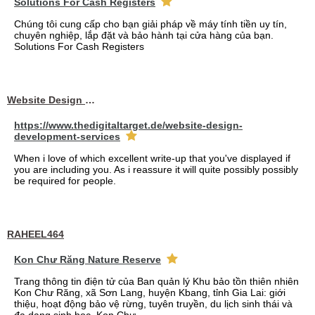
Solutions For Cash Registers
Chúng tôi cung cấp cho bạn giải pháp về máy tính tiền uy tín,
chuyên nghiệp, lắp đặt và bảo hành tại cửa hàng của bạn.
Solutions For Cash Registers
Website Design Services berin
https://www.thedigitaltarget.de/website-design-
development-services
When i love of which excellent write-up that you've displayed if
you are including you. As i reassure it will quite possibly possibly
be required for people.
RAHEEL464
Kon Chư Răng Nature Reserve
Trang thông tin điện tử của Ban quản lý Khu bảo tồn thiên nhiên
Kon Chư Răng, xã Sơn Lang, huyện Kbang, tỉnh Gia Lai: giới
thiệu, hoạt động bảo vệ rừng, tuyên truyền, du lịch sinh thái và