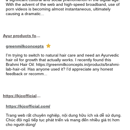
With the advent of the web and high-speed broadband, use of
porn videos is becoming almost instantaneous, ultimately
causing a dramatic...
Ayur products for hair
greenmilkconcepts
I'm trying to switch to natural hair care and need an Ayurvedic
hair oil for growth that actually works. I recently found this
Brahmi Hair Oil: https://greenmilkconcepts.in/products/brahmi-
lab-hair-oil. Has anyone used it? I'd appreciate any honest
feedback or recomm...
https://kjcofficial.com/
https://kjcofficial.com/
Trang web rất chuyên nghiệp, nội dung hữu ích và dễ sử dụng.
Chúc đội ngũ tiếp tục phát triển và mang đến nhiều giá trị hơn
cho người dùng!