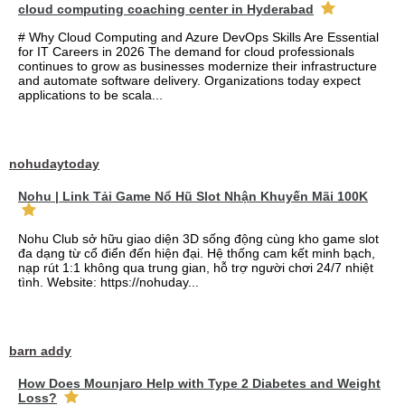
cloud computing coaching center in Hyderabad
# Why Cloud Computing and Azure DevOps Skills Are Essential
for IT Careers in 2026 The demand for cloud professionals
continues to grow as businesses modernize their infrastructure
and automate software delivery. Organizations today expect
applications to be scala...
nohudaytoday
Nohu | Link Tải Game Nổ Hũ Slot Nhận Khuyến Mãi 100K
Nohu Club sở hữu giao diện 3D sống động cùng kho game slot
đa dạng từ cổ điển đến hiện đại. Hệ thống cam kết minh bạch,
nạp rút 1:1 không qua trung gian, hỗ trợ người chơi 24/7 nhiệt
tình. Website: https://nohuday...
barn addy
How Does Mounjaro Help with Type 2 Diabetes and Weight
Loss?