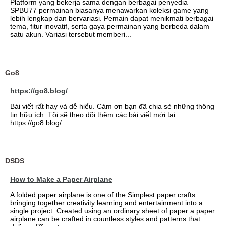
Platform yang bekerja sama dengan berbagai penyedia
SPBU77 permainan biasanya menawarkan koleksi game yang
lebih lengkap dan bervariasi. Pemain dapat menikmati berbagai
tema, fitur inovatif, serta gaya permainan yang berbeda dalam
satu akun. Variasi tersebut memberi...
Go8
https://go8.blog/
Bài viết rất hay và dễ hiểu. Cảm ơn bạn đã chia sẻ những thông
tin hữu ích. Tôi sẽ theo dõi thêm các bài viết mới tại
https://go8.blog/
DSDS
How to Make a Paper Airplane
A folded paper airplane is one of the Simplest paper crafts
bringing together creativity learning and entertainment into a
single project. Created using an ordinary sheet of paper a paper
airplane can be crafted in countless styles and patterns that