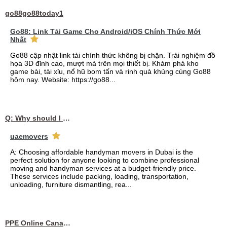
go88go88today1
Go88: Link Tải Game Cho Android/iOS Chính Thức Mới
Nhất
Go88 cập nhật link tải chính thức không bị chặn. Trải nghiệm đồ
họa 3D đỉnh cao, mượt mà trên mọi thiết bị. Khám phá kho
game bài, tài xỉu, nổ hũ bom tấn và rinh quà khủng cùng Go88
hôm nay. Website: https://go88...
Q: Why should I choose affordable handyman movers in Dubai for my relocation and maintenance needs?
uaemovers
A: Choosing affordable handyman movers in Dubai is the
perfect solution for anyone looking to combine professional
moving and handyman services at a budget-friendly price.
These services include packing, loading, transportation,
unloading, furniture dismantling, rea...
PPE Online Canada – Bulk PPE Supplier | N95, Gloves, Masks & Medical Supplies