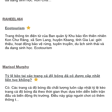
đa dạng sinh học. Kon Chư...
RAHEEL464
Ecotourism
Trang thông tin điện tử của Ban quản lý Khu bảo tồn thiên nhiên
Kon Chư Răng, xã Sơn Lang, huyện Kbang, tỉnh Gia Lai: giới
thiệu, hoạt động bảo vệ rừng, tuyên truyền, du lịch sinh thái và
đa dạng sinh học. Ecotourism
Marisol Murphy
Tỷ lệ kèo tại các trang cá độ bóng đá có được cập nhật
liên tục không?
Có. Các trang cá độ bóng đá chất lượng luôn cập nhật tỷ lệ kèo
trang cá độ bóng đá theo thời gian thực dựa trên diễn biến trận
đấu và biến động thị trường. Điều này giúp người chơi có thêm
thông t...