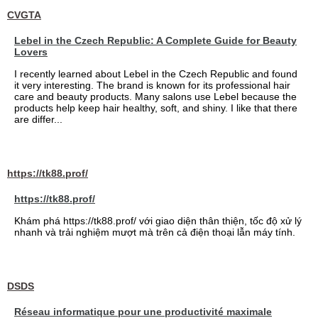
CVGTA
Lebel in the Czech Republic: A Complete Guide for Beauty
Lovers
I recently learned about Lebel in the Czech Republic and found
it very interesting. The brand is known for its professional hair
care and beauty products. Many salons use Lebel because the
products help keep hair healthy, soft, and shiny. I like that there
are differ...
https://tk88.prof/
https://tk88.prof/
Khám phá https://tk88.prof/ với giao diện thân thiện, tốc độ xử lý
nhanh và trải nghiệm mượt mà trên cả điện thoại lẫn máy tính.
DSDS
Réseau informatique pour une productivité maximale