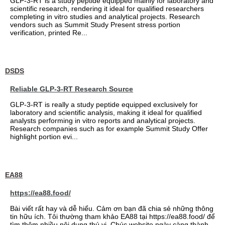
GLP-3-RT is a study peptide equipped mainly for laboratory and
scientific research, rendering it ideal for qualified researchers
completing in vitro studies and analytical projects. Research
vendors such as Summit Study Present stress portion
verification, printed Re...
DSDS
Reliable GLP-3-RT Research Source
GLP-3-RT is really a study peptide equipped exclusively for
laboratory and scientific analysis, making it ideal for qualified
analysts performing in vitro reports and analytical projects.
Research companies such as for example Summit Study Offer
highlight portion evi...
EA88
https://ea88.food/
Bài viết rất hay và dễ hiểu. Cảm ơn bạn đã chia sẻ những thông
tin hữu ích. Tôi thường tham khảo EA88 tại https://ea88.food/ để
tìm thêm nhiều nội dung thú vị. Chúc website ngày càng thành