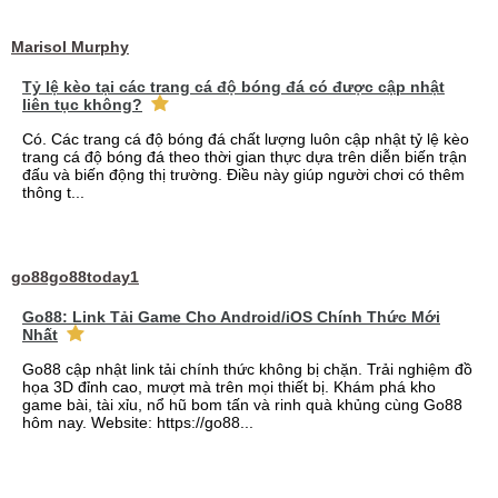
Marisol Murphy
Tỷ lệ kèo tại các trang cá độ bóng đá có được cập nhật
liên tục không?
Có. Các trang cá độ bóng đá chất lượng luôn cập nhật tỷ lệ kèo
trang cá độ bóng đá theo thời gian thực dựa trên diễn biến trận
đấu và biến động thị trường. Điều này giúp người chơi có thêm
thông t...
go88go88today1
Go88: Link Tải Game Cho Android/iOS Chính Thức Mới
Nhất
Go88 cập nhật link tải chính thức không bị chặn. Trải nghiệm đồ
họa 3D đỉnh cao, mượt mà trên mọi thiết bị. Khám phá kho
game bài, tài xỉu, nổ hũ bom tấn và rinh quà khủng cùng Go88
hôm nay. Website: https://go88...