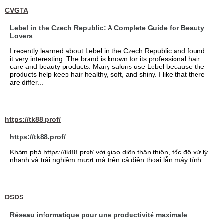
CVGTA
Lebel in the Czech Republic: A Complete Guide for Beauty
Lovers
I recently learned about Lebel in the Czech Republic and found
it very interesting. The brand is known for its professional hair
care and beauty products. Many salons use Lebel because the
products help keep hair healthy, soft, and shiny. I like that there
are differ...
https://tk88.prof/
https://tk88.prof/
Khám phá https://tk88.prof/ với giao diện thân thiện, tốc độ xử lý
nhanh và trải nghiệm mượt mà trên cả điện thoại lẫn máy tính.
DSDS
Réseau informatique pour une productivité maximale