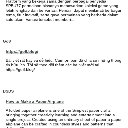
Platform yang bekerja sama dengan berbagai penyedia
SPBU77 permainan biasanya menawarkan koleksi game yang
lebih lengkap dan bervariasi. Pemain dapat menikmati berbagai
tema, fitur inovatif, serta gaya permainan yang berbeda dalam
satu akun. Variasi tersebut memberi...
Go8
https://go8.blog/
Bài viết rất hay và dễ hiểu. Cảm ơn bạn đã chia sẻ những thông
tin hữu ích. Tôi sẽ theo dõi thêm các bài viết mới tại
https://go8.blog/
DSDS
How to Make a Paper Airplane
A folded paper airplane is one of the Simplest paper crafts
bringing together creativity learning and entertainment into a
single project. Created using an ordinary sheet of paper a paper
airplane can be crafted in countless styles and patterns that