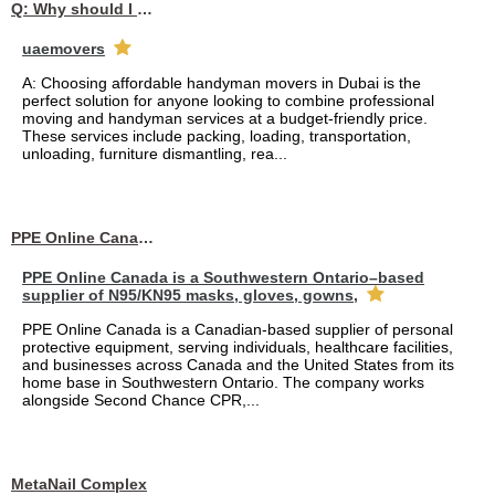
Q: Why should I choose affordable handyman movers in Dubai for my relocation and maintenance needs?
uaemovers
A: Choosing affordable handyman movers in Dubai is the
perfect solution for anyone looking to combine professional
moving and handyman services at a budget-friendly price.
These services include packing, loading, transportation,
unloading, furniture dismantling, rea...
PPE Online Canada – Bulk PPE Supplier | N95, Gloves, Masks & Medical Supplies
PPE Online Canada is a Southwestern Ontario–based
supplier of N95/KN95 masks, gloves, gowns,
PPE Online Canada is a Canadian-based supplier of personal
protective equipment, serving individuals, healthcare facilities,
and businesses across Canada and the United States from its
home base in Southwestern Ontario. The company works
alongside Second Chance CPR,...
MetaNail Complex