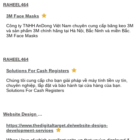
RAHEEL464
3M Face Masks
Công ty TNHH AnDong Việt Nam chuyên cung cấp băng keo 3M
và sản phẩm 3M chính hãng tại Hà Nội, Bắc Ninh và miền Bắc.
3M Face Masks
RAHEEL464
Solutions For Cash Registers
Chúng tôi cung cấp cho bạn giải pháp về máy tính tiền uy tín,
chuyên nghiệp, lắp đặt và bảo hành tại cửa hàng của bạn.
Solutions For Cash Registers
Website Design Services berin
https://www.thedigitaltarget.de/website-design-
development-services