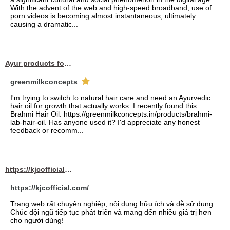
With the advent of the web and high-speed broadband, use of
porn videos is becoming almost instantaneous, ultimately
causing a dramatic...
Ayur products for hair
greenmilkconcepts
I'm trying to switch to natural hair care and need an Ayurvedic
hair oil for growth that actually works. I recently found this
Brahmi Hair Oil: https://greenmilkconcepts.in/products/brahmi-
lab-hair-oil. Has anyone used it? I'd appreciate any honest
feedback or recomm...
https://kjcofficial.com/
https://kjcofficial.com/
Trang web rất chuyên nghiệp, nội dung hữu ích và dễ sử dụng.
Chúc đội ngũ tiếp tục phát triển và mang đến nhiều giá trị hơn
cho người dùng!