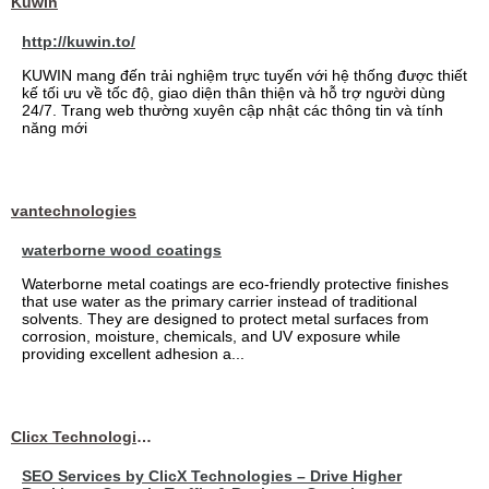
Kuwin
http://kuwin.to/
KUWIN mang đến trải nghiệm trực tuyến với hệ thống được thiết
kế tối ưu về tốc độ, giao diện thân thiện và hỗ trợ người dùng
24/7. Trang web thường xuyên cập nhật các thông tin và tính
năng mới
vantechnologies
waterborne wood coatings
Waterborne metal coatings are eco-friendly protective finishes
that use water as the primary carrier instead of traditional
solvents. They are designed to protect metal surfaces from
corrosion, moisture, chemicals, and UV exposure while
providing excellent adhesion a...
Clicx Technologies
SEO Services by ClicX Technologies – Drive Higher