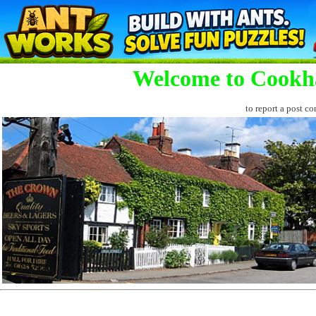
Welcome to Cookh
to report a post co