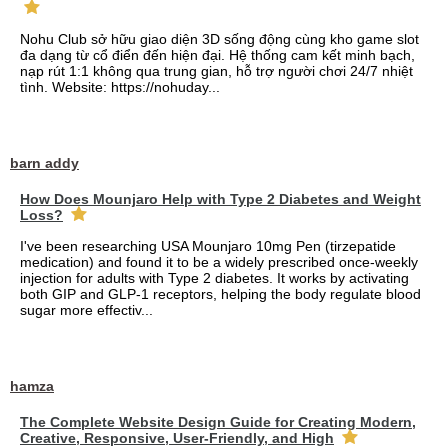
Nohu Club sở hữu giao diện 3D sống động cùng kho game slot
đa dạng từ cổ điển đến hiện đại. Hệ thống cam kết minh bạch,
nạp rút 1:1 không qua trung gian, hỗ trợ người chơi 24/7 nhiệt
tình. Website: https://nohuday...
barn addy
How Does Mounjaro Help with Type 2 Diabetes and Weight
Loss?
I've been researching USA Mounjaro 10mg Pen (tirzepatide
medication) and found it to be a widely prescribed once-weekly
injection for adults with Type 2 diabetes. It works by activating
both GIP and GLP-1 receptors, helping the body regulate blood
sugar more effectiv...
hamza
The Complete Website Design Guide for Creating Modern,
Creative, Responsive, User-Friendly, and High