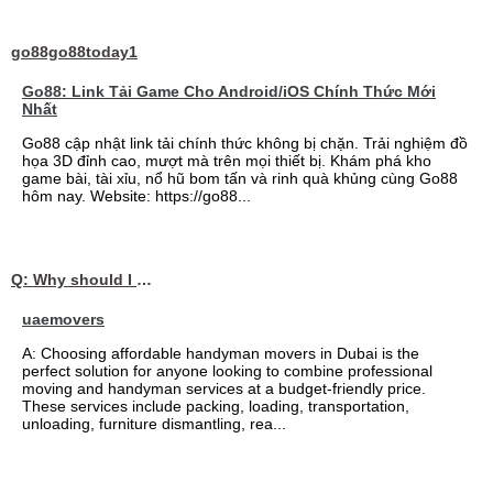
go88go88today1
Go88: Link Tải Game Cho Android/iOS Chính Thức Mới
Nhất
Go88 cập nhật link tải chính thức không bị chặn. Trải nghiệm đồ
họa 3D đỉnh cao, mượt mà trên mọi thiết bị. Khám phá kho
game bài, tài xỉu, nổ hũ bom tấn và rinh quà khủng cùng Go88
hôm nay. Website: https://go88...
Q: Why should I choose affordable handyman movers in Dubai for my relocation and maintenance needs?
uaemovers
A: Choosing affordable handyman movers in Dubai is the
perfect solution for anyone looking to combine professional
moving and handyman services at a budget-friendly price.
These services include packing, loading, transportation,
unloading, furniture dismantling, rea...