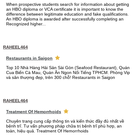
When prospective students search for information about getting
an HBO diploma or VCA certificate it is important to know the
difference between legitimate education and fake qualifications.
An HBO diploma is awarded after successfully completing an
Recognized higher...
RAHEEL464
Restaurants in Saigon
Top 10 Nhà Hàng Hải Sản Sài Gòn (Seafood Restaurant), Quán
Cua Biển Cà Mau, Quán Ăn Ngon Nổi Tiếng TPHCM. Phòng Vip
và sân thượng đẹp, trên 300 chỗ! Restaurants in Saigon
RAHEEL464
Treatment Of Hemorrhoids
Chuyên trang cung cấp thông tin và kiến thức đầy đủ nhất về
bệnh trĩ. Tư vấn phương pháp chữa trị bệnh trĩ phù hợp, an
toàn, hiệu quả. Treatment Of Hemorrhoids