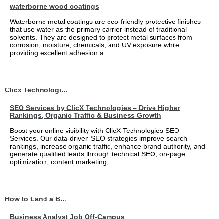
waterborne wood coatings
Waterborne metal coatings are eco-friendly protective finishes
that use water as the primary carrier instead of traditional
solvents. They are designed to protect metal surfaces from
corrosion, moisture, chemicals, and UV exposure while
providing excellent adhesion a...
Clicx Technologies
SEO Services by ClicX Technologies – Drive Higher
Rankings, Organic Traffic & Business Growth
Boost your online visibility with ClicX Technologies SEO
Services. Our data-driven SEO strategies improve search
rankings, increase organic traffic, enhance brand authority, and
generate qualified leads through technical SEO, on-page
optimization, content marketing,...
How to Land a Business Analyst Job Off-Campus When Your College Has Zero Tech Connections
Business Analyst Job Off-Campus