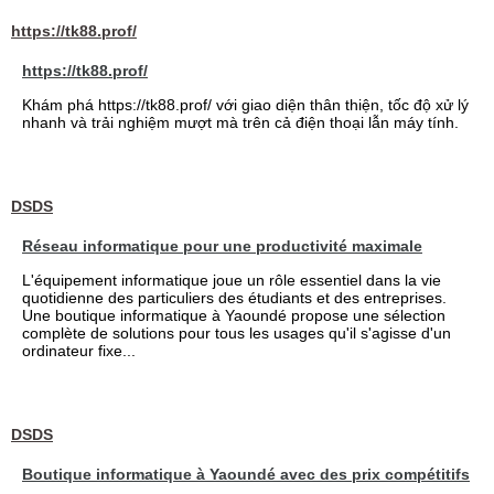
https://tk88.prof/
https://tk88.prof/
Khám phá https://tk88.prof/ với giao diện thân thiện, tốc độ xử lý
nhanh và trải nghiệm mượt mà trên cả điện thoại lẫn máy tính.
DSDS
Réseau informatique pour une productivité maximale
L'équipement informatique joue un rôle essentiel dans la vie
quotidienne des particuliers des étudiants et des entreprises.
Une boutique informatique à Yaoundé propose une sélection
complète de solutions pour tous les usages qu'il s'agisse d'un
ordinateur fixe...
DSDS
Boutique informatique à Yaoundé avec des prix compétitifs