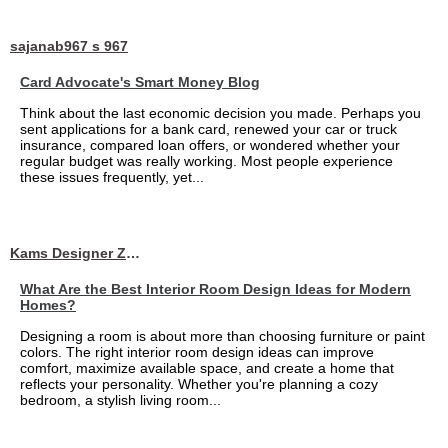
sajanab967 s 967
Card Advocate's Smart Money Blog
Think about the last economic decision you made. Perhaps you
sent applications for a bank card, renewed your car or truck
insurance, compared loan offers, or wondered whether your
regular budget was really working. Most people experience
these issues frequently, yet...
Kams Designer Zone
What Are the Best Interior Room Design Ideas for Modern
Homes?
Designing a room is about more than choosing furniture or paint
colors. The right interior room design ideas can improve
comfort, maximize available space, and create a home that
reflects your personality. Whether you're planning a cozy
bedroom, a stylish living room...