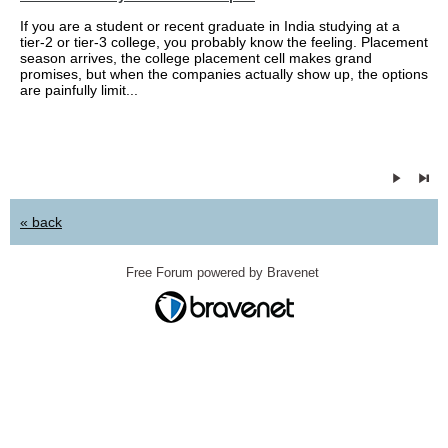
If you are a student or recent graduate in India studying at a
tier-2 or tier-3 college, you probably know the feeling. Placement
season arrives, the college placement cell makes grand
promises, but when the companies actually show up, the options
are painfully limit...
« back
Free Forum powered by Bravenet