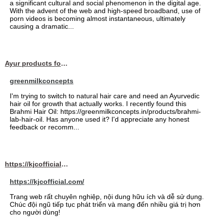
a significant cultural and social phenomenon in the digital age.
With the advent of the web and high-speed broadband, use of
porn videos is becoming almost instantaneous, ultimately
causing a dramatic...
Ayur products for hair
greenmilkconcepts
I'm trying to switch to natural hair care and need an Ayurvedic
hair oil for growth that actually works. I recently found this
Brahmi Hair Oil: https://greenmilkconcepts.in/products/brahmi-
lab-hair-oil. Has anyone used it? I'd appreciate any honest
feedback or recomm...
https://kjcofficial.com/
https://kjcofficial.com/
Trang web rất chuyên nghiệp, nội dung hữu ích và dễ sử dụng.
Chúc đội ngũ tiếp tục phát triển và mang đến nhiều giá trị hơn
cho người dùng!