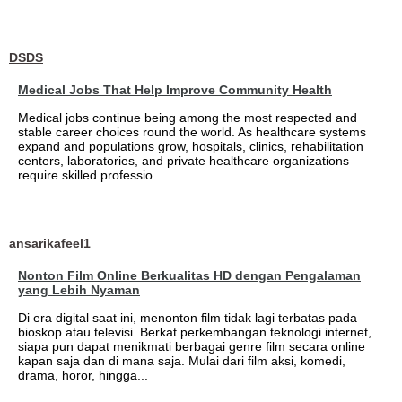
DSDS
Medical Jobs That Help Improve Community Health
Medical jobs continue being among the most respected and
stable career choices round the world. As healthcare systems
expand and populations grow, hospitals, clinics, rehabilitation
centers, laboratories, and private healthcare organizations
require skilled professio...
ansarikafeel1
Nonton Film Online Berkualitas HD dengan Pengalaman
yang Lebih Nyaman
Di era digital saat ini, menonton film tidak lagi terbatas pada
bioskop atau televisi. Berkat perkembangan teknologi internet,
siapa pun dapat menikmati berbagai genre film secara online
kapan saja dan di mana saja. Mulai dari film aksi, komedi,
drama, horor, hingga...