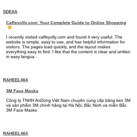
SDEXA
Caffeyolly.com: Your Complete Guide to Online Shopping
I recently visited caffeyolly.com and found it very useful. The
website is simple, easy to use, and has helpful information for
visitors. The pages load quickly, and the layout makes
everything easy to find. I like that the content is clear and written
in easy langua...
RAHEEL464
3M Face Masks
Công ty TNHH AnDong Việt Nam chuyên cung cấp băng keo 3M
và sản phẩm 3M chính hãng tại Hà Nội, Bắc Ninh và miền Bắc.
3M Face Masks
RAHEEL464