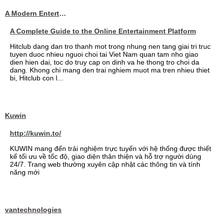
A Modern Entertainment Platform Bringing
A Complete Guide to the Online Entertainment Platform
Hitclub dang dan tro thanh mot trong nhung nen tang giai tri truc
tuyen duoc nhieu nguoi choi tai Viet Nam quan tam nho giao
dien hien dai, toc do truy cap on dinh va he thong tro choi da
dang. Khong chi mang den trai nghiem muot ma tren nhieu thiet
bi, Hitclub con l...
Kuwin
http://kuwin.to/
KUWIN mang đến trải nghiệm trực tuyến với hệ thống được thiết
kế tối ưu về tốc độ, giao diện thân thiện và hỗ trợ người dùng
24/7. Trang web thường xuyên cập nhật các thông tin và tính
năng mới
vantechnologies