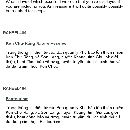
When i love of which excellent write-up that you've displayed if
you are including you. As i reassure it will quite possibly possibly
be required for people.
RAHEEL464
Kon Chư Răng Nature Reserve
Trang thông tin điện tử của Ban quản lý Khu bảo tồn thiên nhiên
Kon Chư Răng, xã Sơn Lang, huyện Kbang, tỉnh Gia Lai: giới
thiệu, hoạt động bảo vệ rừng, tuyên truyền, du lịch sinh thái và
đa dạng sinh học. Kon Chư...
RAHEEL464
Ecotourism
Trang thông tin điện tử của Ban quản lý Khu bảo tồn thiên nhiên
Kon Chư Răng, xã Sơn Lang, huyện Kbang, tỉnh Gia Lai: giới
thiệu, hoạt động bảo vệ rừng, tuyên truyền, du lịch sinh thái và
đa dạng sinh học. Ecotourism