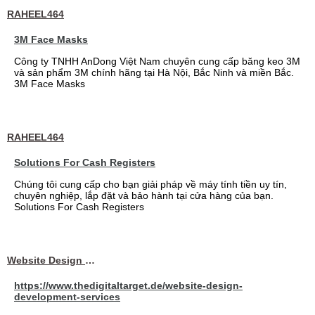
RAHEEL464
3M Face Masks
Công ty TNHH AnDong Việt Nam chuyên cung cấp băng keo 3M
và sản phẩm 3M chính hãng tại Hà Nội, Bắc Ninh và miền Bắc.
3M Face Masks
RAHEEL464
Solutions For Cash Registers
Chúng tôi cung cấp cho bạn giải pháp về máy tính tiền uy tín,
chuyên nghiệp, lắp đặt và bảo hành tại cửa hàng của bạn.
Solutions For Cash Registers
Website Design Services berin
https://www.thedigitaltarget.de/website-design-
development-services