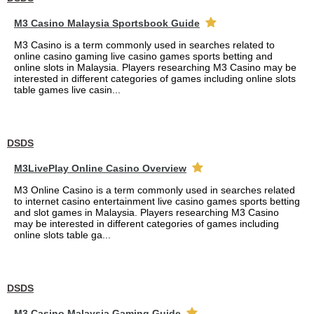
M3 Casino Malaysia Sportsbook Guide
M3 Casino is a term commonly used in searches related to
online casino gaming live casino games sports betting and
online slots in Malaysia. Players researching M3 Casino may be
interested in different categories of games including online slots
table games live casin...
DSDS
M3LivePlay Online Casino Overview
M3 Online Casino is a term commonly used in searches related
to internet casino entertainment live casino games sports betting
and slot games in Malaysia. Players researching M3 Casino
may be interested in different categories of games including
online slots table ga...
DSDS
M3 Casino Malaysia Gaming Guide