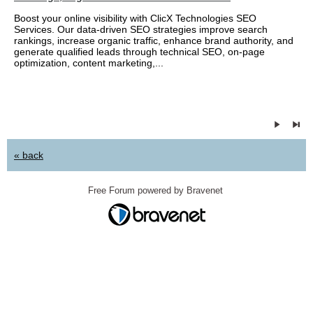
Boost your online visibility with ClicX Technologies SEO
Services. Our data-driven SEO strategies improve search
rankings, increase organic traffic, enhance brand authority, and
generate qualified leads through technical SEO, on-page
optimization, content marketing,...
« back
Free Forum powered by Bravenet