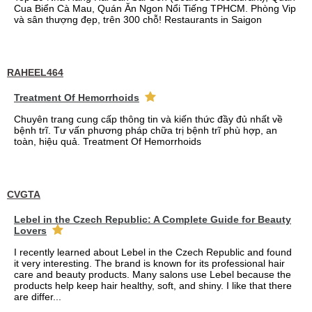
Cua Biển Cà Mau, Quán Ăn Ngon Nổi Tiếng TPHCM. Phòng Vip
và sân thượng đẹp, trên 300 chỗ! Restaurants in Saigon
RAHEEL464
Treatment Of Hemorrhoids
Chuyên trang cung cấp thông tin và kiến thức đầy đủ nhất về
bệnh trĩ. Tư vấn phương pháp chữa trị bệnh trĩ phù hợp, an
toàn, hiệu quả. Treatment Of Hemorrhoids
CVGTA
Lebel in the Czech Republic: A Complete Guide for Beauty
Lovers
I recently learned about Lebel in the Czech Republic and found
it very interesting. The brand is known for its professional hair
care and beauty products. Many salons use Lebel because the
products help keep hair healthy, soft, and shiny. I like that there
are differ...