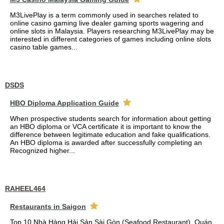
M3LivePlay is a term commonly used in searches related to
online casino gaming live dealer gaming sports wagering and
online slots in Malaysia. Players researching M3LivePlay may be
interested in different categories of games including online slots
casino table games...
DSDS
HBO Diploma Application Guide
When prospective students search for information about getting
an HBO diploma or VCA certificate it is important to know the
difference between legitimate education and fake qualifications.
An HBO diploma is awarded after successfully completing an
Recognized higher...
RAHEEL464
Restaurants in Saigon
Top 10 Nhà Hàng Hải Sản Sài Gòn (Seafood Restaurant), Quán