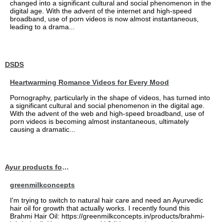
changed into a significant cultural and social phenomenon in the
digital age. With the advent of the internet and high-speed
broadband, use of porn videos is now almost instantaneous,
leading to a drama...
DSDS
Heartwarming Romance Videos for Every Mood
Pornography, particularly in the shape of videos, has turned into
a significant cultural and social phenomenon in the digital age.
With the advent of the web and high-speed broadband, use of
porn videos is becoming almost instantaneous, ultimately
causing a dramatic...
Ayur products for hair
greenmilkconcepts
I'm trying to switch to natural hair care and need an Ayurvedic
hair oil for growth that actually works. I recently found this
Brahmi Hair Oil: https://greenmilkconcepts.in/products/brahmi-