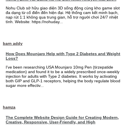
Nohu Club sở hữu giao diện 3D sống động cùng kho game slot
đa dạng từ cổ điển đến hiện đại. Hệ thống cam kết minh bạch,
nạp rút 1:1 không qua trung gian, hỗ trợ người chơi 24/7 nhiệt
tình. Website: https://nohuday...
barn addy
How Does Mounjaro Help with Type 2 Diabetes and Weight
Loss?
I've been researching USA Mounjaro 10mg Pen (tirzepatide
medication) and found it to be a widely prescribed once-weekly
injection for adults with Type 2 diabetes. It works by activating
both GIP and GLP-1 receptors, helping the body regulate blood
sugar more effectiv...
hamza
The Complete Website Design Guide for Creating Modern,
Creative, Responsive, User-Friendly, and High