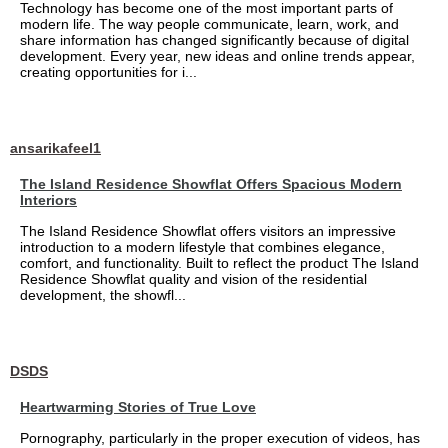
Technology has become one of the most important parts of
modern life. The way people communicate, learn, work, and
share information has changed significantly because of digital
development. Every year, new ideas and online trends appear,
creating opportunities for i...
ansarikafeel1
The Island Residence Showflat Offers Spacious Modern
Interiors
The Island Residence Showflat offers visitors an impressive
introduction to a modern lifestyle that combines elegance,
comfort, and functionality. Built to reflect the product The Island
Residence Showflat quality and vision of the residential
development, the showfl...
DSDS
Heartwarming Stories of True Love
Pornography, particularly in the proper execution of videos, has