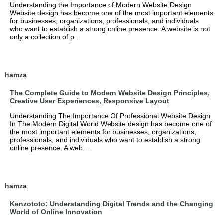
Understanding the Importance of Modern Website Design
Website design has become one of the most important elements
for businesses, organizations, professionals, and individuals
who want to establish a strong online presence. A website is not
only a collection of p...
hamza
The Complete Guide to Modern Website Design Principles,
Creative User Experiences, Responsive Layout
Understanding The Importance Of Professional Website Design
In The Modern Digital World Website design has become one of
the most important elements for businesses, organizations,
professionals, and individuals who want to establish a strong
online presence. A web...
hamza
Kenzototo: Understanding Digital Trends and the Changing
World of Online Innovation