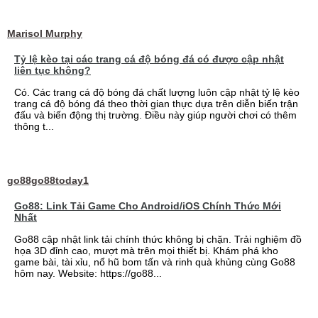
Marisol Murphy
Tỷ lệ kèo tại các trang cá độ bóng đá có được cập nhật
liên tục không?
Có. Các trang cá độ bóng đá chất lượng luôn cập nhật tỷ lệ kèo
trang cá độ bóng đá theo thời gian thực dựa trên diễn biến trận
đấu và biến động thị trường. Điều này giúp người chơi có thêm
thông t...
go88go88today1
Go88: Link Tải Game Cho Android/iOS Chính Thức Mới
Nhất
Go88 cập nhật link tải chính thức không bị chặn. Trải nghiệm đồ
họa 3D đỉnh cao, mượt mà trên mọi thiết bị. Khám phá kho
game bài, tài xỉu, nổ hũ bom tấn và rinh quà khủng cùng Go88
hôm nay. Website: https://go88...