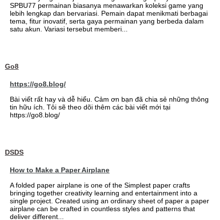
SPBU77 permainan biasanya menawarkan koleksi game yang
lebih lengkap dan bervariasi. Pemain dapat menikmati berbagai
tema, fitur inovatif, serta gaya permainan yang berbeda dalam
satu akun. Variasi tersebut memberi...
Go8
https://go8.blog/
Bài viết rất hay và dễ hiểu. Cảm ơn bạn đã chia sẻ những thông
tin hữu ích. Tôi sẽ theo dõi thêm các bài viết mới tại
https://go8.blog/
DSDS
How to Make a Paper Airplane
A folded paper airplane is one of the Simplest paper crafts
bringing together creativity learning and entertainment into a
single project. Created using an ordinary sheet of paper a paper
airplane can be crafted in countless styles and patterns that
deliver different...