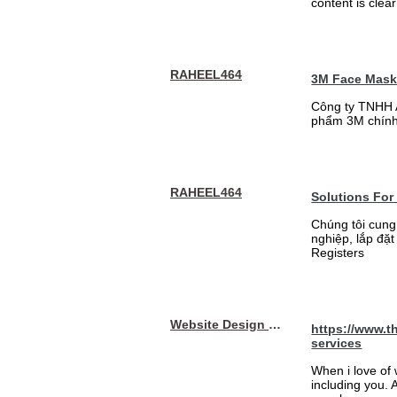
content is clea
RAHEEL464
3M Face Mas
Công ty TNHH 
phẩm 3M chính
RAHEEL464
Solutions For
Chúng tôi cung
nghiệp, lắp đặ
Registers
Website Design Services berin
https://www.t
services
When i love of 
including you. A