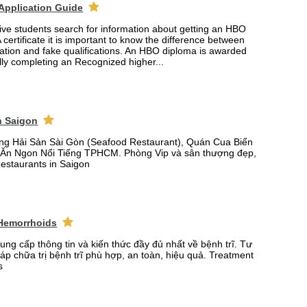
Application Guide
ve students search for information about getting an HBO
certificate it is important to know the difference between
ation and fake qualifications. An HBO diploma is awarded
lly completing an Recognized higher...
n Saigon
ng Hải Sản Sài Gòn (Seafood Restaurant), Quán Cua Biển
Ăn Ngon Nổi Tiếng TPHCM. Phòng Vip và sân thượng đẹp,
Restaurants in Saigon
 Hemorrhoids
ung cấp thông tin và kiến thức đầy đủ nhất về bệnh trĩ. Tư
p chữa trị bệnh trĩ phù hợp, an toàn, hiệu quả. Treatment
s