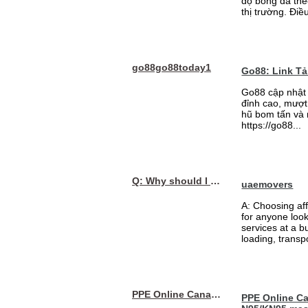
độ bóng đá the
thị trường. Điề
go88go88today1
Go88: Link T
Go88 cập nhật 
đỉnh cao, mượt 
hũ bom tấn và 
https://go88...
Q: Why should I choose affordable handyman movers in Dubai for my relocation and maintenance needs?
uaemovers
A: Choosing af
for anyone loo
services at a b
loading, transpo
PPE Online Canada – Bulk PPE Supplier | N95, Gloves, Masks & Medical Supplies
PPE Online Ca