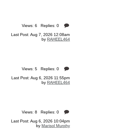
Views: 6 Replies: 0
Last Post: Aug 7, 2026 12:08am
by
RAHEEL464
Views: 5 Replies: 0
Last Post: Aug 6, 2026 11:55pm
by
RAHEEL464
Views: 8 Replies: 0
Last Post: Aug 6, 2026 10:04pm
by
Marisol Murphy