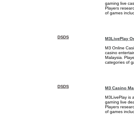
gaming live cas
Players researc
of games includ
DSDS
M3LivePlay O
M3 Online Casi
casino entertai
Malaysia. Play
categories of g
DSDS
M3 Casino Ma
M3LivePlay is 
gaming live dea
Players researc
of games includ