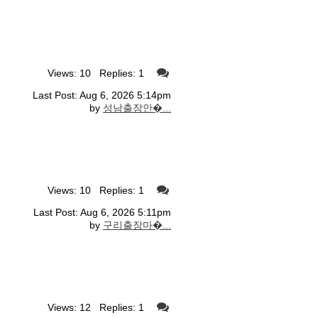
Views: 10 Replies: 1
Last Post: Aug 6, 2026 5:14pm
by
성남출장안�...
Views: 10 Replies: 1
Last Post: Aug 6, 2026 5:11pm
by
구리출장마�...
Views: 12 Replies: 1