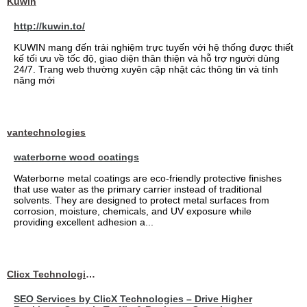
Kuwin
http://kuwin.to/
KUWIN mang đến trải nghiệm trực tuyến với hệ thống được thiết
kế tối ưu về tốc độ, giao diện thân thiện và hỗ trợ người dùng
24/7. Trang web thường xuyên cập nhật các thông tin và tính
năng mới
vantechnologies
waterborne wood coatings
Waterborne metal coatings are eco-friendly protective finishes
that use water as the primary carrier instead of traditional
solvents. They are designed to protect metal surfaces from
corrosion, moisture, chemicals, and UV exposure while
providing excellent adhesion a...
Clicx Technologies
SEO Services by ClicX Technologies – Drive Higher