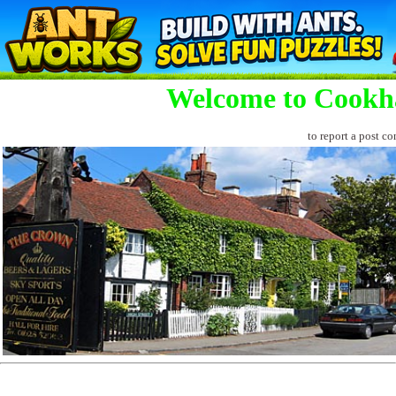
Welcome to Cookh
to report a post co