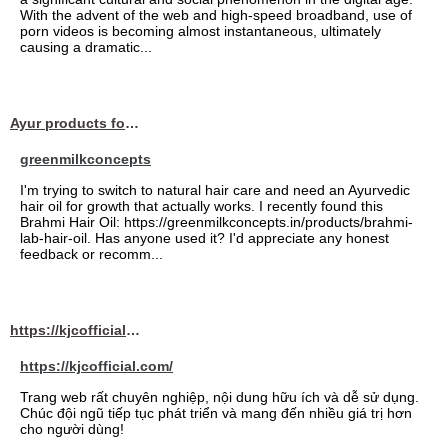
With the advent of the web and high-speed broadband, use of
porn videos is becoming almost instantaneous, ultimately
causing a dramatic...
Ayur products for hair
greenmilkconcepts
I'm trying to switch to natural hair care and need an Ayurvedic
hair oil for growth that actually works. I recently found this
Brahmi Hair Oil: https://greenmilkconcepts.in/products/brahmi-
lab-hair-oil. Has anyone used it? I'd appreciate any honest
feedback or recomm...
https://kjcofficial.com/
https://kjcofficial.com/
Trang web rất chuyên nghiệp, nội dung hữu ích và dễ sử dụng.
Chúc đội ngũ tiếp tục phát triển và mang đến nhiều giá trị hơn
cho người dùng!