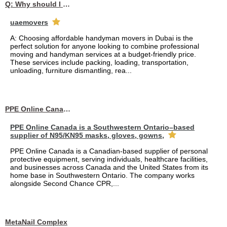
Q: Why should I choose affordable handyman movers in Dubai for my relocation and maintenance needs?
uaemovers
A: Choosing affordable handyman movers in Dubai is the
perfect solution for anyone looking to combine professional
moving and handyman services at a budget-friendly price.
These services include packing, loading, transportation,
unloading, furniture dismantling, rea...
PPE Online Canada – Bulk PPE Supplier | N95, Gloves, Masks & Medical Supplies
PPE Online Canada is a Southwestern Ontario–based
supplier of N95/KN95 masks, gloves, gowns,
PPE Online Canada is a Canadian-based supplier of personal
protective equipment, serving individuals, healthcare facilities,
and businesses across Canada and the United States from its
home base in Southwestern Ontario. The company works
alongside Second Chance CPR,...
MetaNail Complex