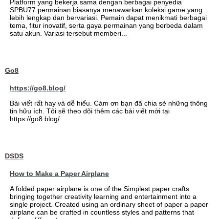
Platform yang bekerja sama dengan berbagai penyedia
SPBU77 permainan biasanya menawarkan koleksi game yang
lebih lengkap dan bervariasi. Pemain dapat menikmati berbagai
tema, fitur inovatif, serta gaya permainan yang berbeda dalam
satu akun. Variasi tersebut memberi...
Go8
https://go8.blog/
Bài viết rất hay và dễ hiểu. Cảm ơn bạn đã chia sẻ những thông
tin hữu ích. Tôi sẽ theo dõi thêm các bài viết mới tại
https://go8.blog/
DSDS
How to Make a Paper Airplane
A folded paper airplane is one of the Simplest paper crafts
bringing together creativity learning and entertainment into a
single project. Created using an ordinary sheet of paper a paper
airplane can be crafted in countless styles and patterns that