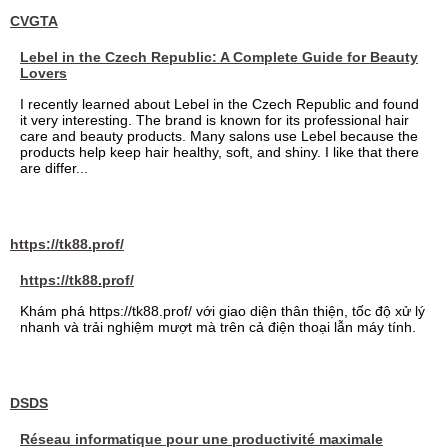
CVGTA
Lebel in the Czech Republic: A Complete Guide for Beauty
Lovers
I recently learned about Lebel in the Czech Republic and found
it very interesting. The brand is known for its professional hair
care and beauty products. Many salons use Lebel because the
products help keep hair healthy, soft, and shiny. I like that there
are differ...
https://tk88.prof/
https://tk88.prof/
Khám phá https://tk88.prof/ với giao diện thân thiện, tốc độ xử lý
nhanh và trải nghiệm mượt mà trên cả điện thoại lẫn máy tính.
DSDS
Réseau informatique pour une productivité maximale