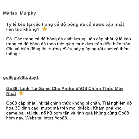
Marisol Murphy
Tỷ lệ kèo tại các trang cá độ bóng đá có được cập nhật
liên tục không?
Có. Các trang cá độ bóng đá chất lượng luôn cập nhật tỷ lệ kèo
trang cá độ bóng đá theo thời gian thực dựa trên diễn biến trận
đấu và biến động thị trường. Điều này giúp người chơi có thêm
thông t...
go88go88today1
Go88: Link Tải Game Cho Android/iOS Chính Thức Mới
Nhất
Go88 cập nhật link tải chính thức không bị chặn. Trải nghiệm đồ
họa 3D đỉnh cao, mượt mà trên mọi thiết bị. Khám phá kho
game bài, tài xỉu, nổ hũ bom tấn và rinh quà khủng cùng Go88
hôm nay. Website: https://go88...