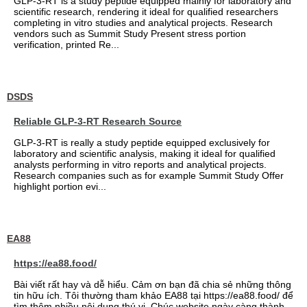
GLP-3-RT is a study peptide equipped mainly for laboratory and
scientific research, rendering it ideal for qualified researchers
completing in vitro studies and analytical projects. Research
vendors such as Summit Study Present stress portion
verification, printed Re...
DSDS
Reliable GLP-3-RT Research Source
GLP-3-RT is really a study peptide equipped exclusively for
laboratory and scientific analysis, making it ideal for qualified
analysts performing in vitro reports and analytical projects.
Research companies such as for example Summit Study Offer
highlight portion evi...
EA88
https://ea88.food/
Bài viết rất hay và dễ hiểu. Cảm ơn bạn đã chia sẻ những thông
tin hữu ích. Tôi thường tham khảo EA88 tại https://ea88.food/ để
tìm thêm nhiều nội dung thú vị. Chúc website ngày càng thành