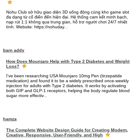
Nohu Club sở hữu giao diện 3D sống động cùng kho game slot
đa dạng từ cổ điển đến hiện đại. Hệ thống cam kết minh bạch,
nạp rút 1:1 không qua trung gian, hỗ trợ người chơi 24/7 nhiệt
tình. Website: https://nohuday...
barn addy
How Does Mounjaro Help with Type 2 Diabetes and Weight
Loss?
I've been researching USA Mounjaro 10mg Pen (tirzepatide
medication) and found it to be a widely prescribed once-weekly
injection for adults with Type 2 diabetes. It works by activating
both GIP and GLP-1 receptors, helping the body regulate blood
sugar more effectiv...
hamza
The Complete Website Design Guide for Creating Modern,
Creative, Responsive, User-Friendly, and High