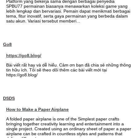
Platform yang bekerja sama dengan berbagai penyedia
SPBU77 permainan biasanya menawarkan koleksi game yang
lebih lengkap dan bervariasi. Pemain dapat menikmati berbagai
tema, fitur inovatif, serta gaya permainan yang berbeda dalam
satu akun. Variasi tersebut memberi...
Go8
https://go8.blog/
Bài viết rất hay và dễ hiểu. Cảm ơn bạn đã chia sẻ những thông
tin hữu ích. Tôi sẽ theo dõi thêm các bài viết mới tại
https://go8.blog/
DSDS
How to Make a Paper Airplane
A folded paper airplane is one of the Simplest paper crafts
bringing together creativity learning and entertainment into a
single project. Created using an ordinary sheet of paper a paper
airplane can be crafted in countless styles and patterns that