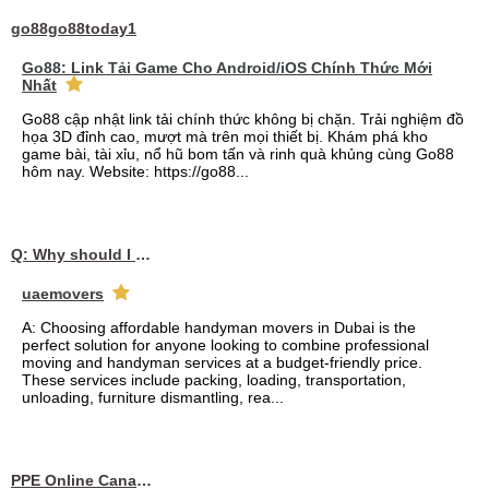
go88go88today1
Go88: Link Tải Game Cho Android/iOS Chính Thức Mới
Nhất
Go88 cập nhật link tải chính thức không bị chặn. Trải nghiệm đồ
họa 3D đỉnh cao, mượt mà trên mọi thiết bị. Khám phá kho
game bài, tài xỉu, nổ hũ bom tấn và rinh quà khủng cùng Go88
hôm nay. Website: https://go88...
Q: Why should I choose affordable handyman movers in Dubai for my relocation and maintenance needs?
uaemovers
A: Choosing affordable handyman movers in Dubai is the
perfect solution for anyone looking to combine professional
moving and handyman services at a budget-friendly price.
These services include packing, loading, transportation,
unloading, furniture dismantling, rea...
PPE Online Canada – Bulk PPE Supplier | N95, Gloves, Masks & Medical Supplies