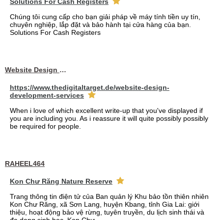
Solutions For Cash Registers
Chúng tôi cung cấp cho bạn giải pháp về máy tính tiền uy tín,
chuyên nghiệp, lắp đặt và bảo hành tại cửa hàng của bạn.
Solutions For Cash Registers
Website Design Services berin
https://www.thedigitaltarget.de/website-design-
development-services
When i love of which excellent write-up that you've displayed if
you are including you. As i reassure it will quite possibly possibly
be required for people.
RAHEEL464
Kon Chư Răng Nature Reserve
Trang thông tin điện tử của Ban quản lý Khu bảo tồn thiên nhiên
Kon Chư Răng, xã Sơn Lang, huyện Kbang, tỉnh Gia Lai: giới
thiệu, hoạt động bảo vệ rừng, tuyên truyền, du lịch sinh thái và