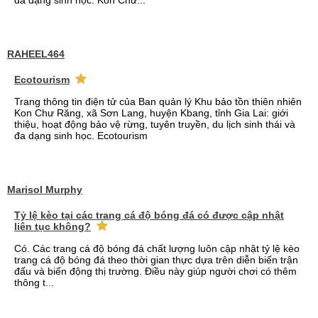
đa dạng sinh học. Kon Chư...
RAHEEL464
Ecotourism
Trang thông tin điện tử của Ban quản lý Khu bảo tồn thiên nhiên
Kon Chư Răng, xã Sơn Lang, huyện Kbang, tỉnh Gia Lai: giới
thiệu, hoạt động bảo vệ rừng, tuyên truyền, du lịch sinh thái và
đa dạng sinh học. Ecotourism
Marisol Murphy
Tỷ lệ kèo tại các trang cá độ bóng đá có được cập nhật
liên tục không?
Có. Các trang cá độ bóng đá chất lượng luôn cập nhật tỷ lệ kèo
trang cá độ bóng đá theo thời gian thực dựa trên diễn biến trận
đấu và biến động thị trường. Điều này giúp người chơi có thêm
thông t...