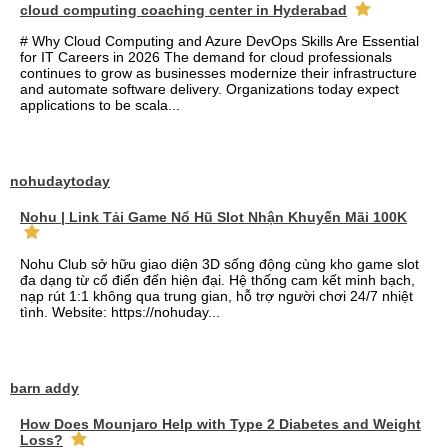
cloud computing coaching center in Hyderabad
# Why Cloud Computing and Azure DevOps Skills Are Essential
for IT Careers in 2026 The demand for cloud professionals
continues to grow as businesses modernize their infrastructure
and automate software delivery. Organizations today expect
applications to be scala...
nohudaytoday
Nohu | Link Tải Game Nổ Hũ Slot Nhận Khuyến Mãi 100K
Nohu Club sở hữu giao diện 3D sống động cùng kho game slot
đa dạng từ cổ điển đến hiện đại. Hệ thống cam kết minh bạch,
nạp rút 1:1 không qua trung gian, hỗ trợ người chơi 24/7 nhiệt
tình. Website: https://nohuday...
barn addy
How Does Mounjaro Help with Type 2 Diabetes and Weight
Loss?