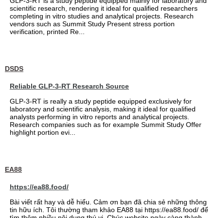
GLP-3-RT is a study peptide equipped mainly for laboratory and
scientific research, rendering it ideal for qualified researchers
completing in vitro studies and analytical projects. Research
vendors such as Summit Study Present stress portion
verification, printed Re...
DSDS
Reliable GLP-3-RT Research Source
GLP-3-RT is really a study peptide equipped exclusively for
laboratory and scientific analysis, making it ideal for qualified
analysts performing in vitro reports and analytical projects.
Research companies such as for example Summit Study Offer
highlight portion evi...
EA88
https://ea88.food/
Bài viết rất hay và dễ hiểu. Cảm ơn bạn đã chia sẻ những thông
tin hữu ích. Tôi thường tham khảo EA88 tại https://ea88.food/ để
tìm thêm nhiều nội dung thú vị. Chúc website ngày càng thành