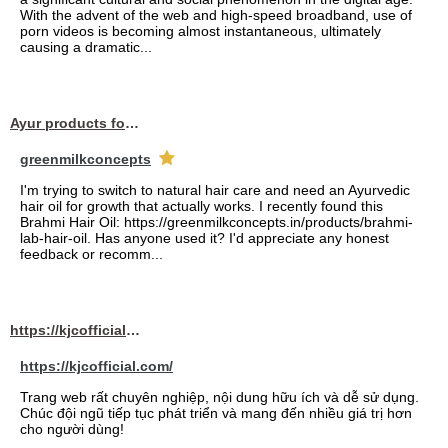
With the advent of the web and high-speed broadband, use of
porn videos is becoming almost instantaneous, ultimately
causing a dramatic...
Ayur products for hair
greenmilkconcepts
I'm trying to switch to natural hair care and need an Ayurvedic
hair oil for growth that actually works. I recently found this
Brahmi Hair Oil: https://greenmilkconcepts.in/products/brahmi-
lab-hair-oil. Has anyone used it? I'd appreciate any honest
feedback or recomm...
https://kjcofficial.com/
https://kjcofficial.com/
Trang web rất chuyên nghiệp, nội dung hữu ích và dễ sử dụng.
Chúc đội ngũ tiếp tục phát triển và mang đến nhiều giá trị hơn
cho người dùng!