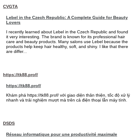
CVGTA
Lebel in the Czech Republic: A Complete Guide for Beauty
Lovers
I recently learned about Lebel in the Czech Republic and found
it very interesting. The brand is known for its professional hair
care and beauty products. Many salons use Lebel because the
products help keep hair healthy, soft, and shiny. I like that there
are differ...
https://tk88.prof/
https://tk88.prof/
Khám phá https://tk88.prof/ với giao diện thân thiện, tốc độ xử lý
nhanh và trải nghiệm mượt mà trên cả điện thoại lẫn máy tính.
DSDS
Réseau informatique pour une productivité maximale