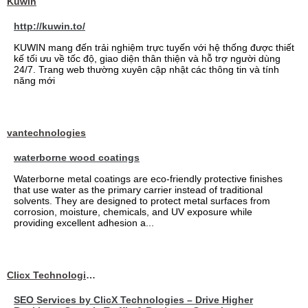
Kuwin
http://kuwin.to/
KUWIN mang đến trải nghiệm trực tuyến với hệ thống được thiết
kế tối ưu về tốc độ, giao diện thân thiện và hỗ trợ người dùng
24/7. Trang web thường xuyên cập nhật các thông tin và tính
năng mới
vantechnologies
waterborne wood coatings
Waterborne metal coatings are eco-friendly protective finishes
that use water as the primary carrier instead of traditional
solvents. They are designed to protect metal surfaces from
corrosion, moisture, chemicals, and UV exposure while
providing excellent adhesion a...
Clicx Technologies
SEO Services by ClicX Technologies – Drive Higher