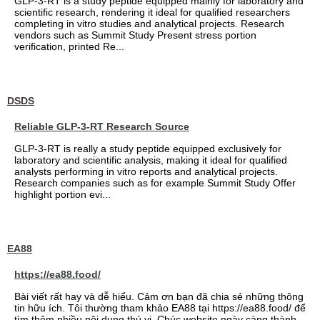
GLP-3-RT is a study peptide equipped mainly for laboratory and
scientific research, rendering it ideal for qualified researchers
completing in vitro studies and analytical projects. Research
vendors such as Summit Study Present stress portion
verification, printed Re...
DSDS
Reliable GLP-3-RT Research Source
GLP-3-RT is really a study peptide equipped exclusively for
laboratory and scientific analysis, making it ideal for qualified
analysts performing in vitro reports and analytical projects.
Research companies such as for example Summit Study Offer
highlight portion evi...
EA88
https://ea88.food/
Bài viết rất hay và dễ hiểu. Cảm ơn bạn đã chia sẻ những thông
tin hữu ích. Tôi thường tham khảo EA88 tại https://ea88.food/ để
tìm thêm nhiều nội dung thú vị. Chúc website ngày càng thành