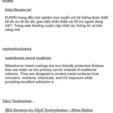
Kuwin
http://kuwin.to/
KUWIN mang đến trải nghiệm trực tuyến với hệ thống được thiết
kế tối ưu về tốc độ, giao diện thân thiện và hỗ trợ người dùng
24/7. Trang web thường xuyên cập nhật các thông tin và tính
năng mới
vantechnologies
waterborne wood coatings
Waterborne metal coatings are eco-friendly protective finishes
that use water as the primary carrier instead of traditional
solvents. They are designed to protect metal surfaces from
corrosion, moisture, chemicals, and UV exposure while
providing excellent adhesion a...
Clicx Technologies
SEO Services by ClicX Technologies – Drive Higher