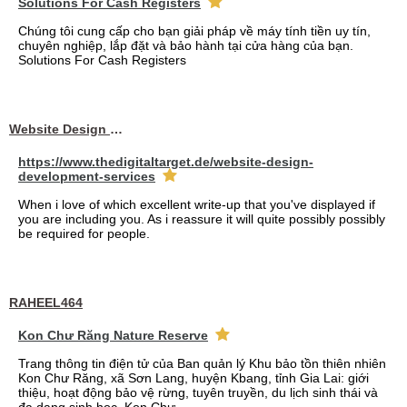
Solutions For Cash Registers
Chúng tôi cung cấp cho bạn giải pháp về máy tính tiền uy tín,
chuyên nghiệp, lắp đặt và bảo hành tại cửa hàng của bạn.
Solutions For Cash Registers
Website Design Services berin
https://www.thedigitaltarget.de/website-design-
development-services
When i love of which excellent write-up that you've displayed if
you are including you. As i reassure it will quite possibly possibly
be required for people.
RAHEEL464
Kon Chư Răng Nature Reserve
Trang thông tin điện tử của Ban quản lý Khu bảo tồn thiên nhiên
Kon Chư Răng, xã Sơn Lang, huyện Kbang, tỉnh Gia Lai: giới
thiệu, hoạt động bảo vệ rừng, tuyên truyền, du lịch sinh thái và