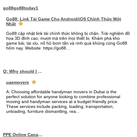
go88go88today1
Go88: Link Tải Game Cho Android/iOS Chính Thức Mới
Nhất
Go88 cập nhật link tải chính thức không bị chặn. Trải nghiệm đồ
họa 3D đỉnh cao, mượt mà trên mọi thiết bị. Khám phá kho
game bài, tài xỉu, nổ hũ bom tấn và rinh quà khủng cùng Go88
hôm nay. Website: https://go88...
Q: Why should I choose affordable handyman movers in Dubai for my relocation and maintenance needs?
uaemovers
A: Choosing affordable handyman movers in Dubai is the
perfect solution for anyone looking to combine professional
moving and handyman services at a budget-friendly price.
These services include packing, loading, transportation,
unloading, furniture dismantling, rea...
PPE Online Canada – Bulk PPE Supplier | N95, Gloves, Masks & Medical Supplies