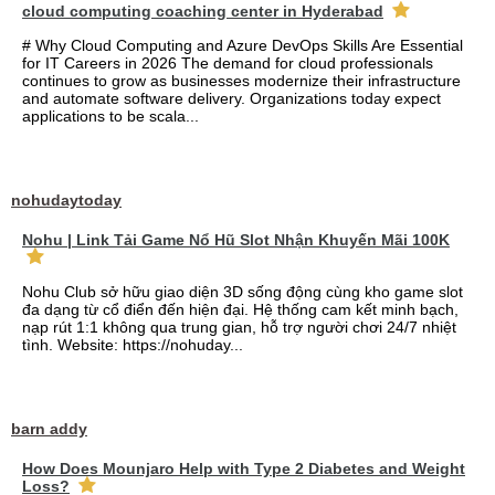
cloud computing coaching center in Hyderabad
# Why Cloud Computing and Azure DevOps Skills Are Essential
for IT Careers in 2026 The demand for cloud professionals
continues to grow as businesses modernize their infrastructure
and automate software delivery. Organizations today expect
applications to be scala...
nohudaytoday
Nohu | Link Tải Game Nổ Hũ Slot Nhận Khuyến Mãi 100K
Nohu Club sở hữu giao diện 3D sống động cùng kho game slot
đa dạng từ cổ điển đến hiện đại. Hệ thống cam kết minh bạch,
nạp rút 1:1 không qua trung gian, hỗ trợ người chơi 24/7 nhiệt
tình. Website: https://nohuday...
barn addy
How Does Mounjaro Help with Type 2 Diabetes and Weight
Loss?