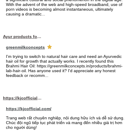
With the advent of the web and high-speed broadband, use of
porn videos is becoming almost instantaneous, ultimately
causing a dramatic...
Ayur products for hair
greenmilkconcepts
I'm trying to switch to natural hair care and need an Ayurvedic
hair oil for growth that actually works. I recently found this
Brahmi Hair Oil: https://greenmilkconcepts.in/products/brahmi-
lab-hair-oil. Has anyone used it? I'd appreciate any honest
feedback or recomm...
https://kjcofficial.com/
https://kjcofficial.com/
Trang web rất chuyên nghiệp, nội dung hữu ích và dễ sử dụng.
Chúc đội ngũ tiếp tục phát triển và mang đến nhiều giá trị hơn
cho người dùng!