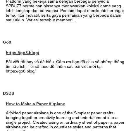
Platform yang bekerja sama dengan berbagai penyedia
SPBU77 permainan biasanya menawarkan koleksi game yang
lebih lengkap dan bervariasi. Pemain dapat menikmati berbagai
tema, fitur inovatif, serta gaya permainan yang berbeda dalam
satu akun. Variasi tersebut memberi...
Go8
https://go8.blog/
Bài viết rất hay và dễ hiểu. Cảm ơn bạn đã chia sẻ những thông
tin hữu ích. Tôi sẽ theo dõi thêm các bài viết mới tại
https://go8.blog/
DSDS
How to Make a Paper Airplane
A folded paper airplane is one of the Simplest paper crafts
bringing together creativity learning and entertainment into a
single project. Created using an ordinary sheet of paper a paper
airplane can be crafted in countless styles and patterns that