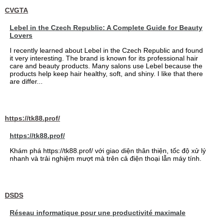
CVGTA
Lebel in the Czech Republic: A Complete Guide for Beauty
Lovers
I recently learned about Lebel in the Czech Republic and found
it very interesting. The brand is known for its professional hair
care and beauty products. Many salons use Lebel because the
products help keep hair healthy, soft, and shiny. I like that there
are differ...
https://tk88.prof/
https://tk88.prof/
Khám phá https://tk88.prof/ với giao diện thân thiện, tốc độ xử lý
nhanh và trải nghiệm mượt mà trên cả điện thoại lẫn máy tính.
DSDS
Réseau informatique pour une productivité maximale