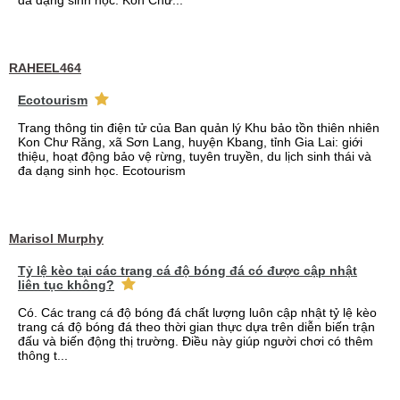
đa dạng sinh học. Kon Chư...
RAHEEL464
Ecotourism
Trang thông tin điện tử của Ban quản lý Khu bảo tồn thiên nhiên
Kon Chư Răng, xã Sơn Lang, huyện Kbang, tỉnh Gia Lai: giới
thiệu, hoạt động bảo vệ rừng, tuyên truyền, du lịch sinh thái và
đa dạng sinh học. Ecotourism
Marisol Murphy
Tỷ lệ kèo tại các trang cá độ bóng đá có được cập nhật
liên tục không?
Có. Các trang cá độ bóng đá chất lượng luôn cập nhật tỷ lệ kèo
trang cá độ bóng đá theo thời gian thực dựa trên diễn biến trận
đấu và biến động thị trường. Điều này giúp người chơi có thêm
thông t...