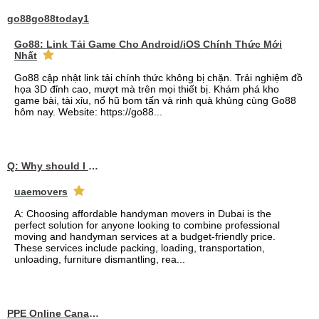
go88go88today1
Go88: Link Tải Game Cho Android/iOS Chính Thức Mới
Nhất
Go88 cập nhật link tải chính thức không bị chặn. Trải nghiệm đồ
họa 3D đỉnh cao, mượt mà trên mọi thiết bị. Khám phá kho
game bài, tài xỉu, nổ hũ bom tấn và rinh quà khủng cùng Go88
hôm nay. Website: https://go88...
Q: Why should I choose affordable handyman movers in Dubai for my relocation and maintenance needs?
uaemovers
A: Choosing affordable handyman movers in Dubai is the
perfect solution for anyone looking to combine professional
moving and handyman services at a budget-friendly price.
These services include packing, loading, transportation,
unloading, furniture dismantling, rea...
PPE Online Canada – Bulk PPE Supplier | N95, Gloves, Masks & Medical Supplies