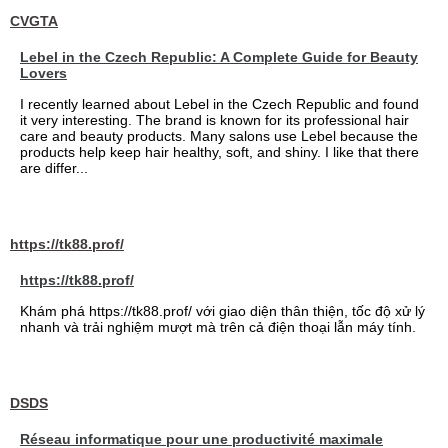
CVGTA
Lebel in the Czech Republic: A Complete Guide for Beauty
Lovers
I recently learned about Lebel in the Czech Republic and found
it very interesting. The brand is known for its professional hair
care and beauty products. Many salons use Lebel because the
products help keep hair healthy, soft, and shiny. I like that there
are differ...
https://tk88.prof/
https://tk88.prof/
Khám phá https://tk88.prof/ với giao diện thân thiện, tốc độ xử lý
nhanh và trải nghiệm mượt mà trên cả điện thoại lẫn máy tính.
DSDS
Réseau informatique pour une productivité maximale