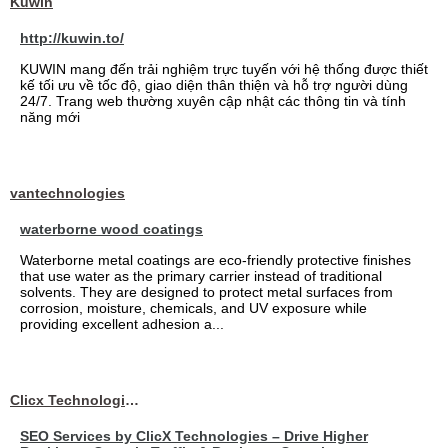
Kuwin
http://kuwin.to/
KUWIN mang đến trải nghiệm trực tuyến với hệ thống được thiết
kế tối ưu về tốc độ, giao diện thân thiện và hỗ trợ người dùng
24/7. Trang web thường xuyên cập nhật các thông tin và tính
năng mới
vantechnologies
waterborne wood coatings
Waterborne metal coatings are eco-friendly protective finishes
that use water as the primary carrier instead of traditional
solvents. They are designed to protect metal surfaces from
corrosion, moisture, chemicals, and UV exposure while
providing excellent adhesion a...
Clicx Technologies
SEO Services by ClicX Technologies – Drive Higher