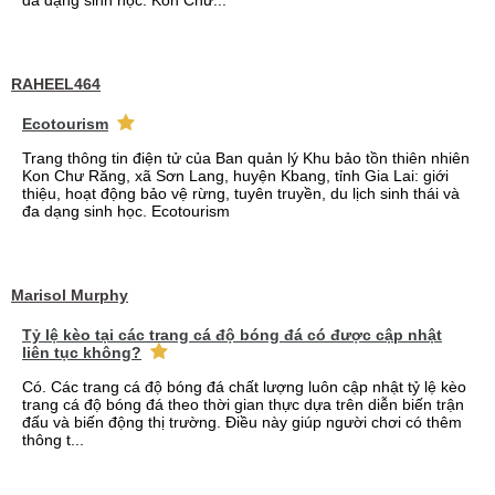
đa dạng sinh học. Kon Chư...
RAHEEL464
Ecotourism
Trang thông tin điện tử của Ban quản lý Khu bảo tồn thiên nhiên
Kon Chư Răng, xã Sơn Lang, huyện Kbang, tỉnh Gia Lai: giới
thiệu, hoạt động bảo vệ rừng, tuyên truyền, du lịch sinh thái và
đa dạng sinh học. Ecotourism
Marisol Murphy
Tỷ lệ kèo tại các trang cá độ bóng đá có được cập nhật
liên tục không?
Có. Các trang cá độ bóng đá chất lượng luôn cập nhật tỷ lệ kèo
trang cá độ bóng đá theo thời gian thực dựa trên diễn biến trận
đấu và biến động thị trường. Điều này giúp người chơi có thêm
thông t...