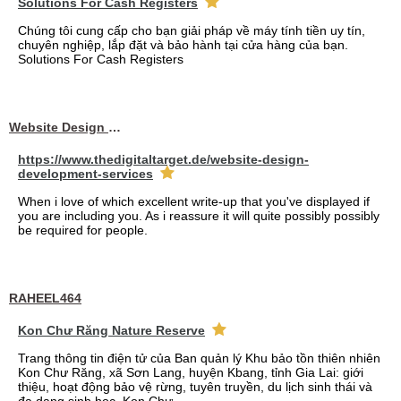
Solutions For Cash Registers
Chúng tôi cung cấp cho bạn giải pháp về máy tính tiền uy tín,
chuyên nghiệp, lắp đặt và bảo hành tại cửa hàng của bạn.
Solutions For Cash Registers
Website Design Services berin
https://www.thedigitaltarget.de/website-design-
development-services
When i love of which excellent write-up that you've displayed if
you are including you. As i reassure it will quite possibly possibly
be required for people.
RAHEEL464
Kon Chư Răng Nature Reserve
Trang thông tin điện tử của Ban quản lý Khu bảo tồn thiên nhiên
Kon Chư Răng, xã Sơn Lang, huyện Kbang, tỉnh Gia Lai: giới
thiệu, hoạt động bảo vệ rừng, tuyên truyền, du lịch sinh thái và