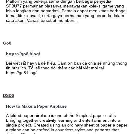
Platform yang bekerja sama dengan berbagai penyedia
SPBU77 permainan biasanya menawarkan koleksi game yang
lebih lengkap dan bervariasi. Pemain dapat menikmati berbagai
tema, fitur inovatif, serta gaya permainan yang berbeda dalam
satu akun. Variasi tersebut memberi...
Go8
https://go8.blog/
Bài viết rất hay và dễ hiểu. Cảm ơn bạn đã chia sẻ những thông
tin hữu ích. Tôi sẽ theo dõi thêm các bài viết mới tại
https://go8.blog/
DSDS
How to Make a Paper Airplane
A folded paper airplane is one of the Simplest paper crafts
bringing together creativity learning and entertainment into a
single project. Created using an ordinary sheet of paper a paper
airplane can be crafted in countless styles and patterns that