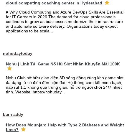
cloud computing coaching center in Hyderabad
# Why Cloud Computing and Azure DevOps Skills Are Essential
for IT Careers in 2026 The demand for cloud professionals
continues to grow as businesses modernize their infrastructure
and automate software delivery. Organizations today expect
applications to be scala...
nohudaytoday
Nohu | Link Tải Game Nổ Hũ Slot Nhận Khuyến Mãi 100K
Nohu Club sở hữu giao diện 3D sống động cùng kho game slot
đa dạng từ cổ điển đến hiện đại. Hệ thống cam kết minh bạch,
nạp rút 1:1 không qua trung gian, hỗ trợ người chơi 24/7 nhiệt
tình. Website: https://nohuday...
barn addy
How Does Mounjaro Help with Type 2 Diabetes and Weight
Loss?