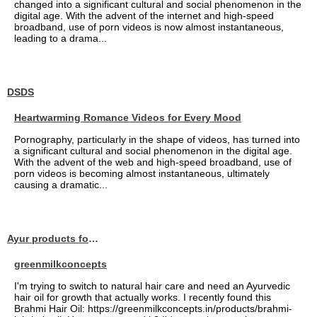
changed into a significant cultural and social phenomenon in the
digital age. With the advent of the internet and high-speed
broadband, use of porn videos is now almost instantaneous,
leading to a drama...
DSDS
Heartwarming Romance Videos for Every Mood
Pornography, particularly in the shape of videos, has turned into
a significant cultural and social phenomenon in the digital age.
With the advent of the web and high-speed broadband, use of
porn videos is becoming almost instantaneous, ultimately
causing a dramatic...
Ayur products for hair
greenmilkconcepts
I'm trying to switch to natural hair care and need an Ayurvedic
hair oil for growth that actually works. I recently found this
Brahmi Hair Oil: https://greenmilkconcepts.in/products/brahmi-