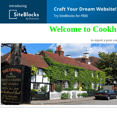
Welcome to Cookh
to report a post co