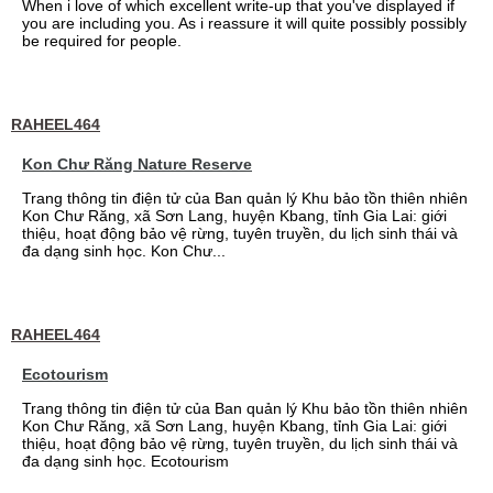
When i love of which excellent write-up that you've displayed if
you are including you. As i reassure it will quite possibly possibly
be required for people.
RAHEEL464
Kon Chư Răng Nature Reserve
Trang thông tin điện tử của Ban quản lý Khu bảo tồn thiên nhiên
Kon Chư Răng, xã Sơn Lang, huyện Kbang, tỉnh Gia Lai: giới
thiệu, hoạt động bảo vệ rừng, tuyên truyền, du lịch sinh thái và
đa dạng sinh học. Kon Chư...
RAHEEL464
Ecotourism
Trang thông tin điện tử của Ban quản lý Khu bảo tồn thiên nhiên
Kon Chư Răng, xã Sơn Lang, huyện Kbang, tỉnh Gia Lai: giới
thiệu, hoạt động bảo vệ rừng, tuyên truyền, du lịch sinh thái và
đa dạng sinh học. Ecotourism