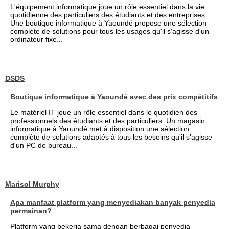
L'équipement informatique joue un rôle essentiel dans la vie
quotidienne des particuliers des étudiants et des entreprises.
Une boutique informatique à Yaoundé propose une sélection
complète de solutions pour tous les usages qu'il s'agisse d'un
ordinateur fixe...
DSDS
Boutique informatique à Yaoundé avec des prix compétitifs
Le matériel IT joue un rôle essentiel dans le quotidien des
professionnels des étudiants et des particuliers. Un magasin
informatique à Yaoundé met à disposition une sélection
complète de solutions adaptés à tous les besoins qu'il s'agisse
d'un PC de bureau...
Marisol Murphy
Apa manfaat platform yang menyediakan banyak penyedia
permainan?
Platform yang bekerja sama dengan berbagai penyedia