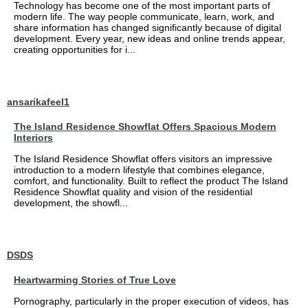
Technology has become one of the most important parts of
modern life. The way people communicate, learn, work, and
share information has changed significantly because of digital
development. Every year, new ideas and online trends appear,
creating opportunities for i...
ansarikafeel1
The Island Residence Showflat Offers Spacious Modern
Interiors
The Island Residence Showflat offers visitors an impressive
introduction to a modern lifestyle that combines elegance,
comfort, and functionality. Built to reflect the product The Island
Residence Showflat quality and vision of the residential
development, the showfl...
DSDS
Heartwarming Stories of True Love
Pornography, particularly in the proper execution of videos, has