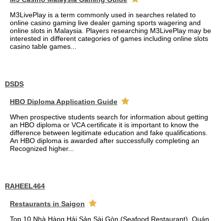
M3LivePlay is a term commonly used in searches related to
online casino gaming live dealer gaming sports wagering and
online slots in Malaysia. Players researching M3LivePlay may be
interested in different categories of games including online slots
casino table games...
DSDS
HBO Diploma Application Guide
When prospective students search for information about getting
an HBO diploma or VCA certificate it is important to know the
difference between legitimate education and fake qualifications.
An HBO diploma is awarded after successfully completing an
Recognized higher...
RAHEEL464
Restaurants in Saigon
Top 10 Nhà Hàng Hải Sản Sài Gòn (Seafood Restaurant), Quán