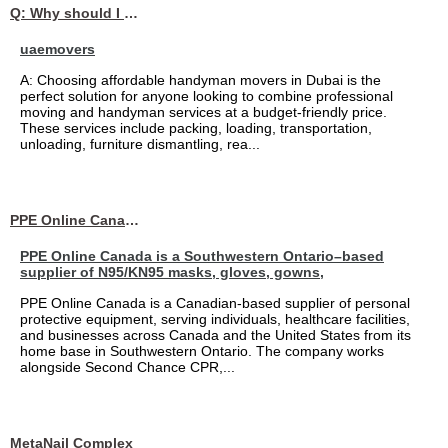
Q: Why should I choose affordable handyman movers in Dubai for my relocation and maintenance needs?
uaemovers
A: Choosing affordable handyman movers in Dubai is the
perfect solution for anyone looking to combine professional
moving and handyman services at a budget-friendly price.
These services include packing, loading, transportation,
unloading, furniture dismantling, rea...
PPE Online Canada – Bulk PPE Supplier | N95, Gloves, Masks & Medical Supplies
PPE Online Canada is a Southwestern Ontario–based
supplier of N95/KN95 masks, gloves, gowns,
PPE Online Canada is a Canadian-based supplier of personal
protective equipment, serving individuals, healthcare facilities,
and businesses across Canada and the United States from its
home base in Southwestern Ontario. The company works
alongside Second Chance CPR,...
MetaNail Complex