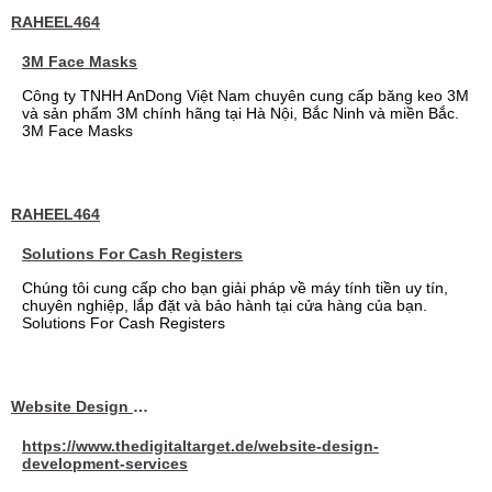
RAHEEL464
3M Face Masks
Công ty TNHH AnDong Việt Nam chuyên cung cấp băng keo 3M
và sản phẩm 3M chính hãng tại Hà Nội, Bắc Ninh và miền Bắc.
3M Face Masks
RAHEEL464
Solutions For Cash Registers
Chúng tôi cung cấp cho bạn giải pháp về máy tính tiền uy tín,
chuyên nghiệp, lắp đặt và bảo hành tại cửa hàng của bạn.
Solutions For Cash Registers
Website Design Services berin
https://www.thedigitaltarget.de/website-design-
development-services