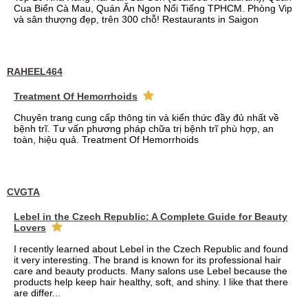
Cua Biển Cà Mau, Quán Ăn Ngon Nổi Tiếng TPHCM. Phòng Vip
và sân thượng đẹp, trên 300 chỗ! Restaurants in Saigon
RAHEEL464
Treatment Of Hemorrhoids
Chuyên trang cung cấp thông tin và kiến thức đầy đủ nhất về
bệnh trĩ. Tư vấn phương pháp chữa trị bệnh trĩ phù hợp, an
toàn, hiệu quả. Treatment Of Hemorrhoids
CVGTA
Lebel in the Czech Republic: A Complete Guide for Beauty
Lovers
I recently learned about Lebel in the Czech Republic and found
it very interesting. The brand is known for its professional hair
care and beauty products. Many salons use Lebel because the
products help keep hair healthy, soft, and shiny. I like that there
are differ...