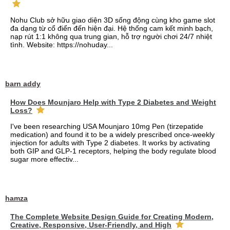
Nohu Club sở hữu giao diện 3D sống động cùng kho game slot
đa dạng từ cổ điển đến hiện đại. Hệ thống cam kết minh bạch,
nạp rút 1:1 không qua trung gian, hỗ trợ người chơi 24/7 nhiệt
tình. Website: https://nohuday...
barn addy
How Does Mounjaro Help with Type 2 Diabetes and Weight
Loss?
I've been researching USA Mounjaro 10mg Pen (tirzepatide
medication) and found it to be a widely prescribed once-weekly
injection for adults with Type 2 diabetes. It works by activating
both GIP and GLP-1 receptors, helping the body regulate blood
sugar more effectiv...
hamza
The Complete Website Design Guide for Creating Modern,
Creative, Responsive, User-Friendly, and High