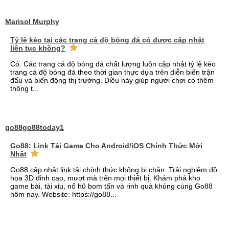
Marisol Murphy
Tỷ lệ kèo tại các trang cá độ bóng đá có được cập nhật
liên tục không?
Có. Các trang cá độ bóng đá chất lượng luôn cập nhật tỷ lệ kèo
trang cá độ bóng đá theo thời gian thực dựa trên diễn biến trận
đấu và biến động thị trường. Điều này giúp người chơi có thêm
thông t...
go88go88today1
Go88: Link Tải Game Cho Android/iOS Chính Thức Mới
Nhất
Go88 cập nhật link tải chính thức không bị chặn. Trải nghiệm đồ
họa 3D đỉnh cao, mượt mà trên mọi thiết bị. Khám phá kho
game bài, tài xỉu, nổ hũ bom tấn và rinh quà khủng cùng Go88
hôm nay. Website: https://go88...