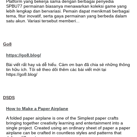
Platform yang bekerja sama dengan berbagai penyedia
SPBU77 permainan biasanya menawarkan koleksi game yang
lebih lengkap dan bervariasi. Pemain dapat menikmati berbagai
tema, fitur inovatif, serta gaya permainan yang berbeda dalam
satu akun. Variasi tersebut memberi...
Go8
https://go8.blog/
Bài viết rất hay và dễ hiểu. Cảm ơn bạn đã chia sẻ những thông
tin hữu ích. Tôi sẽ theo dõi thêm các bài viết mới tại
https://go8.blog/
DSDS
How to Make a Paper Airplane
A folded paper airplane is one of the Simplest paper crafts
bringing together creativity learning and entertainment into a
single project. Created using an ordinary sheet of paper a paper
airplane can be crafted in countless styles and patterns that