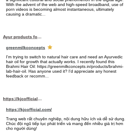
With the advent of the web and high-speed broadband, use of
porn videos is becoming almost instantaneous, ultimately
causing a dramatic...
Ayur products for hair
greenmilkconcepts
I'm trying to switch to natural hair care and need an Ayurvedic
hair oil for growth that actually works. I recently found this
Brahmi Hair Oil: https://greenmilkconcepts.in/products/brahmi-
lab-hair-oil. Has anyone used it? I'd appreciate any honest
feedback or recomm...
https://kjcofficial.com/
https://kjcofficial.com/
Trang web rất chuyên nghiệp, nội dung hữu ích và dễ sử dụng.
Chúc đội ngũ tiếp tục phát triển và mang đến nhiều giá trị hơn
cho người dùng!