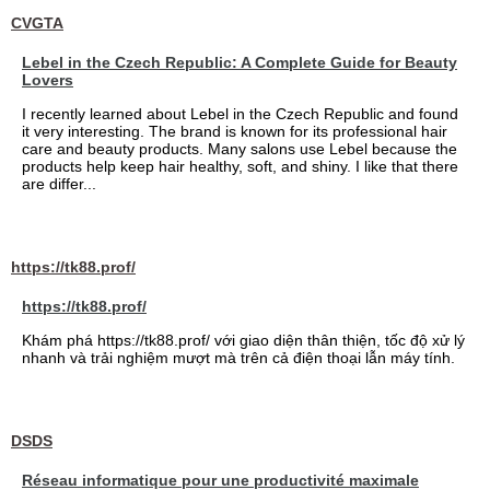
CVGTA
Lebel in the Czech Republic: A Complete Guide for Beauty
Lovers
I recently learned about Lebel in the Czech Republic and found
it very interesting. The brand is known for its professional hair
care and beauty products. Many salons use Lebel because the
products help keep hair healthy, soft, and shiny. I like that there
are differ...
https://tk88.prof/
https://tk88.prof/
Khám phá https://tk88.prof/ với giao diện thân thiện, tốc độ xử lý
nhanh và trải nghiệm mượt mà trên cả điện thoại lẫn máy tính.
DSDS
Réseau informatique pour une productivité maximale