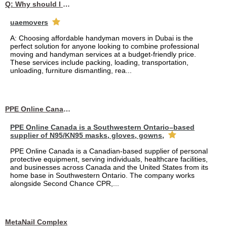
Q: Why should I choose affordable handyman movers in Dubai for my relocation and maintenance needs?
uaemovers
A: Choosing affordable handyman movers in Dubai is the
perfect solution for anyone looking to combine professional
moving and handyman services at a budget-friendly price.
These services include packing, loading, transportation,
unloading, furniture dismantling, rea...
PPE Online Canada – Bulk PPE Supplier | N95, Gloves, Masks & Medical Supplies
PPE Online Canada is a Southwestern Ontario–based
supplier of N95/KN95 masks, gloves, gowns,
PPE Online Canada is a Canadian-based supplier of personal
protective equipment, serving individuals, healthcare facilities,
and businesses across Canada and the United States from its
home base in Southwestern Ontario. The company works
alongside Second Chance CPR,...
MetaNail Complex