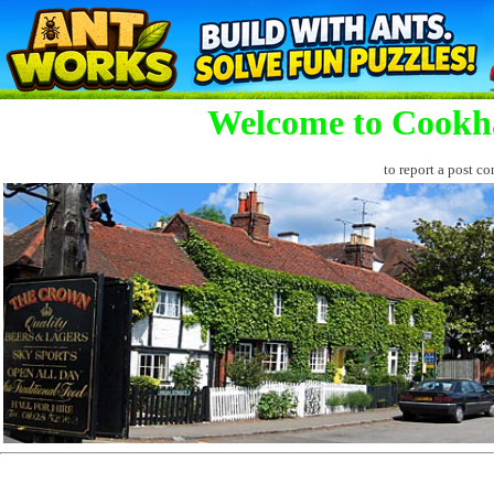
Welcome to Cookh
to report a post co