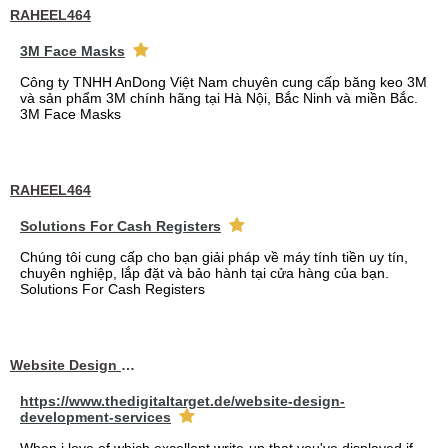
RAHEEL464
3M Face Masks
Công ty TNHH AnDong Việt Nam chuyên cung cấp băng keo 3M
và sản phẩm 3M chính hãng tại Hà Nội, Bắc Ninh và miền Bắc.
3M Face Masks
RAHEEL464
Solutions For Cash Registers
Chúng tôi cung cấp cho bạn giải pháp về máy tính tiền uy tín,
chuyên nghiệp, lắp đặt và bảo hành tại cửa hàng của bạn.
Solutions For Cash Registers
Website Design Services berin
https://www.thedigitaltarget.de/website-design-
development-services