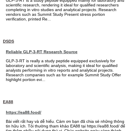
GLP-3-RT is a study peptide equipped mainly for laboratory and
scientific research, rendering it ideal for qualified researchers
completing in vitro studies and analytical projects. Research
vendors such as Summit Study Present stress portion
verification, printed Re...
DSDS
Reliable GLP-3-RT Research Source
GLP-3-RT is really a study peptide equipped exclusively for
laboratory and scientific analysis, making it ideal for qualified
analysts performing in vitro reports and analytical projects.
Research companies such as for example Summit Study Offer
highlight portion evi...
EA88
https://ea88.food/
Bài viết rất hay và dễ hiểu. Cảm ơn bạn đã chia sẻ những thông
tin hữu ích. Tôi thường tham khảo EA88 tại https://ea88.food/ để
tìm thêm nhiều nội dung thú vị. Chúc website ngày càng thành