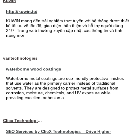
Kuwin
http://kuwin.to/
KUWIN mang đến trải nghiệm trực tuyến với hệ thống được thiết
kế tối ưu về tốc độ, giao diện thân thiện và hỗ trợ người dùng
24/7. Trang web thường xuyên cập nhật các thông tin và tính
năng mới
vantechnologies
waterborne wood coatings
Waterborne metal coatings are eco-friendly protective finishes
that use water as the primary carrier instead of traditional
solvents. They are designed to protect metal surfaces from
corrosion, moisture, chemicals, and UV exposure while
providing excellent adhesion a...
Clicx Technologies
SEO Services by ClicX Technologies – Drive Higher