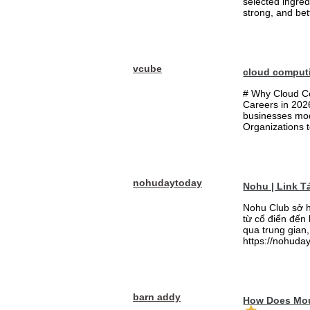
selected ingred
strong, and bett
vcube
cloud comput
# Why Cloud Co
Careers in 202
businesses mode
Organizations t
nohudaytoday
Nohu | Link 
Nohu Club sở h
từ cổ điển đến
qua trung gian,
https://nohuday
barn addy
How Does Mou