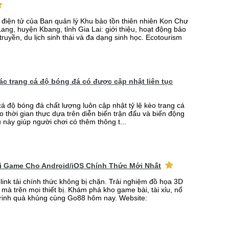
n điện tử của Ban quản lý Khu bảo tồn thiên nhiên Kon Chư
ang, huyện Kbang, tỉnh Gia Lai: giới thiệu, hoạt động bảo
truyền, du lịch sinh thái và đa dạng sinh học. Ecotourism
 các trang cá độ bóng đá có được cập nhật liên tục
cá độ bóng đá chất lượng luôn cập nhật tỷ lệ kèo trang cá
o thời gian thực dựa trên diễn biến trận đấu và biến động
u này giúp người chơi có thêm thông t...
ải Game Cho Android/iOS Chính Thức Mới Nhất
link tải chính thức không bị chặn. Trải nghiệm đồ họa 3D
mà trên mọi thiết bị. Khám phá kho game bài, tài xỉu, nổ
rinh quà khủng cùng Go88 hôm nay. Website: