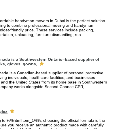
fordable handyman movers in Dubai is the perfect solution
king to combine professional moving and handyman
udget-friendly price. These services include packing,
rtation, unloading, furniture dismantling, rea...
nada is a Southwestern Ontario–based supplier of
ks, gloves, gowns,
ada is a Canadian-based supplier of personal protective
ing individuals, healthcare facilities, and businesses
and the United States from its home base in Southwestern
company works alongside Second Chance CPR,...
plex
ng to %%htmlItem_1%%, choosing the official formula is the
ure you receive an authentic product made with carefully