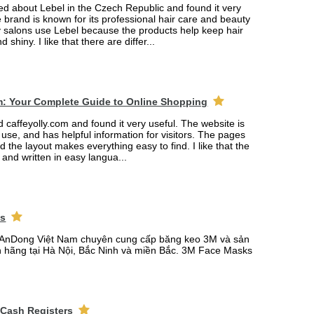
ned about Lebel in the Czech Republic and found it very
e brand is known for its professional hair care and beauty
 salons use Lebel because the products help keep hair
d shiny. I like that there are differ...
m: Your Complete Guide to Online Shopping
ed caffeyolly.com and found it very useful. The website is
 use, and has helpful information for visitors. The pages
nd the layout makes everything easy to find. I like that the
r and written in easy langua...
ks
AnDong Việt Nam chuyên cung cấp băng keo 3M và sản
 hãng tại Hà Nội, Bắc Ninh và miền Bắc. 3M Face Masks
 Cash Registers