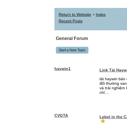
Return to Website
Index
>
Recent Posts
General Forum
Start a New Topic
haywin1
Link Tải Hay
tải haywin bản
đổi thưởng xan
và trải nghiệm
chỉ:...
CVGTA
Lebel in the 