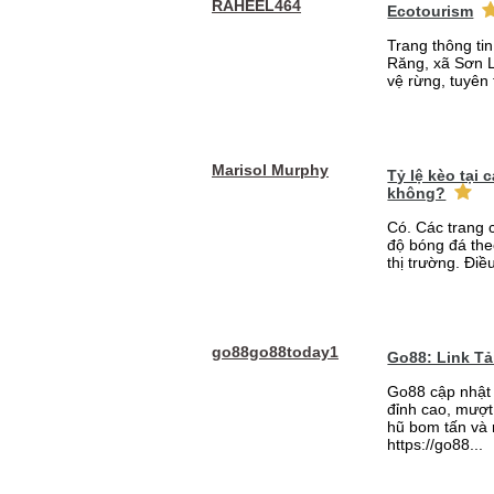
RAHEEL464
Ecotourism
Trang thông ti
Răng, xã Sơn L
vệ rừng, tuyên 
Marisol Murphy
Tỷ lệ kèo tại
không?
Có. Các trang 
độ bóng đá the
thị trường. Điề
go88go88today1
Go88: Link T
Go88 cập nhật 
đỉnh cao, mượt 
hũ bom tấn và 
https://go88...