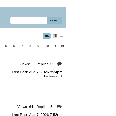
search
5
6
7
8
9
10
Views: 1 Replies: 0
Last Post: Aug 7, 2026 8:24pm
by
haywin1
Views: 64 Replies: 5
Last Post: Aug 7, 2026 7:52pm