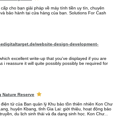
 cấp cho bạn giải pháp về máy tính tiền uy tín, chuyên
t và bảo hành tại cửa hàng của bạn. Solutions For Cash
hedigitaltarget.de/website-design-development-
which excellent write-up that you've displayed if you are
s i reassure it will quite possibly possibly be required for
 Nature Reserve
n điện tử của Ban quản lý Khu bảo tồn thiên nhiên Kon Chư
ang, huyện Kbang, tỉnh Gia Lai: giới thiệu, hoạt động bảo
truyền, du lịch sinh thái và đa dạng sinh học. Kon Chư...