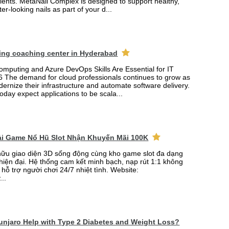
ients. MetaNail Complex is designed to support healthy,
er-looking nails as part of your d...
ing coaching center in Hyderabad
mputing and Azure DevOps Skills Are Essential for IT
6 The demand for cloud professionals continues to grow as
rnize their infrastructure and automate software delivery.
oday expect applications to be scala...
Tải Game Nổ Hũ Slot Nhận Khuyến Mãi 100K
ữu giao diện 3D sống động cùng kho game slot đa dạng
 hiện đại. Hệ thống cam kết minh bạch, nạp rút 1:1 không
 hỗ trợ người chơi 24/7 nhiệt tình. Website:
...
njaro Help with Type 2 Diabetes and Weight Loss?