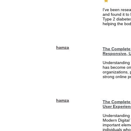
I've been rese
and found it to
Type 2 diabetes
helping the bod
hamza
The Complete 
Responsive, U
Understanding 
has become one
organizations, 
strong online pr
hamza
The Complete 
User Experien
Understanding 
Modern Digital
important eleme
individuals who