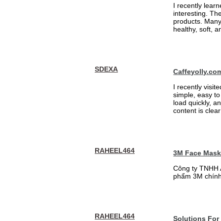
I recently lear
interesting. Th
products. Many
healthy, soft, an
SDEXA
Caffeyolly.co
I recently visit
simple, easy to
load quickly, a
content is clea
RAHEEL464
3M Face Mas
Công ty TNHH 
phẩm 3M chính
RAHEEL464
Solutions For