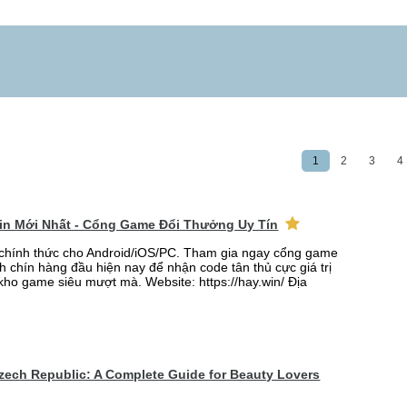
1
2
3
4
win Mới Nhất - Cổng Game Đổi Thưởng Uy Tín
 chính thức cho Android/iOS/PC. Tham gia ngay cổng game
h chín hàng đầu hiện nay để nhận code tân thủ cực giá trị
 kho game siêu mượt mà. Website: https://hay.win/ Địa
Czech Republic: A Complete Guide for Beauty Lovers