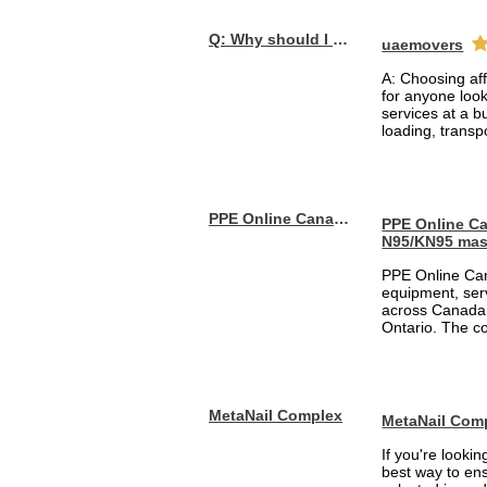
Q: Why should I choose affordable handyman movers in Dubai for my relocation and maintenance needs?
uaemovers
A: Choosing af
for anyone loo
services at a b
loading, transpo
PPE Online Canada – Bulk PPE Supplier | N95, Gloves, Masks & Medical Supplies
PPE Online Ca
N95/KN95 mas
PPE Online Can
equipment, serv
across Canada 
Ontario. The 
MetaNail Complex
MetaNail Com
If you're looki
best way to ens