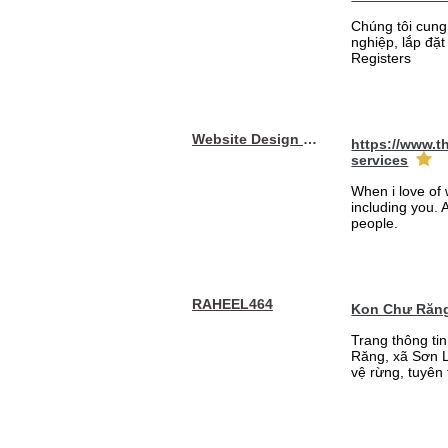
Chúng tôi cung
nghiệp, lắp đặ
Registers
Website Design Services berin
https://www.t
services
When i love of 
including you. A
people.
RAHEEL464
Kon Chư Răng
Trang thông ti
Răng, xã Sơn L
vệ rừng, tuyên 