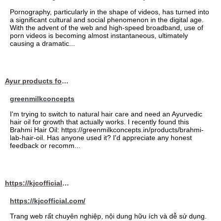
Pornography, particularly in the shape of videos, has turned into
a significant cultural and social phenomenon in the digital age.
With the advent of the web and high-speed broadband, use of
porn videos is becoming almost instantaneous, ultimately
causing a dramatic...
Ayur products for hair
greenmilkconcepts
I'm trying to switch to natural hair care and need an Ayurvedic
hair oil for growth that actually works. I recently found this
Brahmi Hair Oil: https://greenmilkconcepts.in/products/brahmi-
lab-hair-oil. Has anyone used it? I'd appreciate any honest
feedback or recomm...
https://kjcofficial.com/
https://kjcofficial.com/
Trang web rất chuyên nghiệp, nội dung hữu ích và dễ sử dụng.