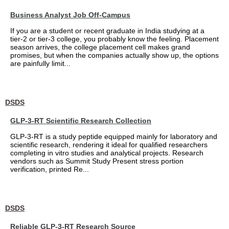
Business Analyst Job Off-Campus
If you are a student or recent graduate in India studying at a
tier-2 or tier-3 college, you probably know the feeling. Placement
season arrives, the college placement cell makes grand
promises, but when the companies actually show up, the options
are painfully limit...
DSDS
GLP-3-RT Scientific Research Collection
GLP-3-RT is a study peptide equipped mainly for laboratory and
scientific research, rendering it ideal for qualified researchers
completing in vitro studies and analytical projects. Research
vendors such as Summit Study Present stress portion
verification, printed Re...
DSDS
Reliable GLP-3-RT Research Source