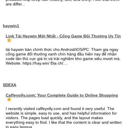
are differ...
haywin1
Link Tải Haywin Mới Nhất - Cổng Game Đổi Thưởng Uy Tín
tải haywin bản chính thức cho Android/iOS/PC. Tham gia ngay
cổng game đổi thưởng xanh chín hàng đầu hiện nay để nhận
code tân thủ cực giá trị và trải nghiệm kho game siêu mượt mà.
Website: https://hay.win/ Địa chỉ:...
SDEXA
Caffeyolly.com: Your Complete Guide to Online Shopping
I recently visited caffeyolly.com and found it very useful. The
website is simple, easy to use, and has helpful information for
visitors. The pages load quickly, and the layout makes
everything easy to find. I like that the content is clear and written
in easy langua...