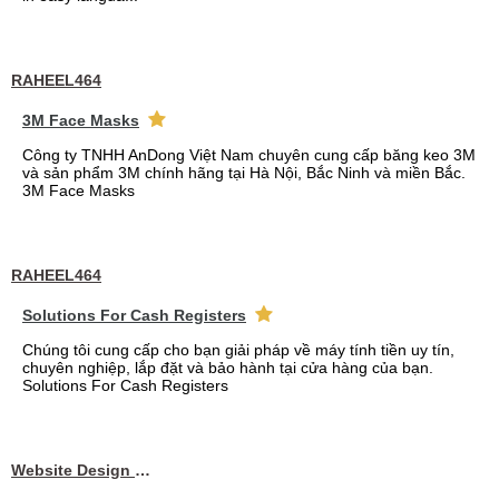
RAHEEL464
3M Face Masks
Công ty TNHH AnDong Việt Nam chuyên cung cấp băng keo 3M
và sản phẩm 3M chính hãng tại Hà Nội, Bắc Ninh và miền Bắc.
3M Face Masks
RAHEEL464
Solutions For Cash Registers
Chúng tôi cung cấp cho bạn giải pháp về máy tính tiền uy tín,
chuyên nghiệp, lắp đặt và bảo hành tại cửa hàng của bạn.
Solutions For Cash Registers
Website Design Services berin