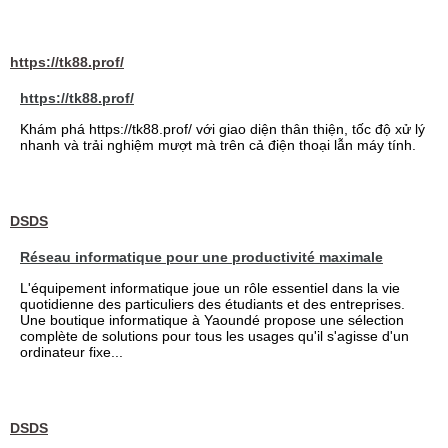
https://tk88.prof/
https://tk88.prof/
Khám phá https://tk88.prof/ với giao diện thân thiện, tốc độ xử lý
nhanh và trải nghiệm mượt mà trên cả điện thoại lẫn máy tính.
DSDS
Réseau informatique pour une productivité maximale
L'équipement informatique joue un rôle essentiel dans la vie
quotidienne des particuliers des étudiants et des entreprises.
Une boutique informatique à Yaoundé propose une sélection
complète de solutions pour tous les usages qu'il s'agisse d'un
ordinateur fixe...
DSDS