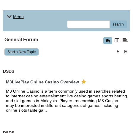
Menu
search
General Forum
Start a New Topic
DSDS
M3LivePlay Online Casino Overview
M3 Online Casino is a term commonly used in searches related
to internet casino entertainment live casino games sports betting
and slot games in Malaysia. Players researching M3 Casino
may be interested in different categories of games including
online slots table ga...
DSDS