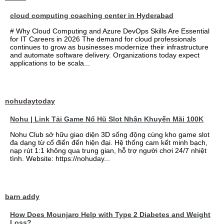
cloud computing coaching center in Hyderabad
# Why Cloud Computing and Azure DevOps Skills Are Essential
for IT Careers in 2026 The demand for cloud professionals
continues to grow as businesses modernize their infrastructure
and automate software delivery. Organizations today expect
applications to be scala...
nohudaytoday
Nohu | Link Tải Game Nổ Hũ Slot Nhận Khuyến Mãi 100K
Nohu Club sở hữu giao diện 3D sống động cùng kho game slot
đa dạng từ cổ điển đến hiện đại. Hệ thống cam kết minh bạch,
nạp rút 1:1 không qua trung gian, hỗ trợ người chơi 24/7 nhiệt
tình. Website: https://nohuday...
barn addy
How Does Mounjaro Help with Type 2 Diabetes and Weight
Loss?