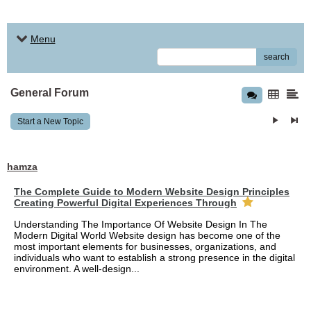
Menu
search
General Forum
Start a New Topic
hamza
The Complete Guide to Modern Website Design Principles
Creating Powerful Digital Experiences Through
Understanding The Importance Of Website Design In The
Modern Digital World Website design has become one of the
most important elements for businesses, organizations, and
individuals who want to establish a strong presence in the digital
environment. A well-design...