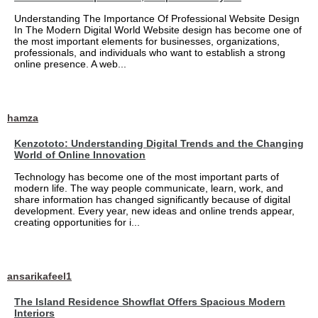
Understanding The Importance Of Professional Website Design
In The Modern Digital World Website design has become one of
the most important elements for businesses, organizations,
professionals, and individuals who want to establish a strong
online presence. A web...
hamza
Kenzototo: Understanding Digital Trends and the Changing
World of Online Innovation
Technology has become one of the most important parts of
modern life. The way people communicate, learn, work, and
share information has changed significantly because of digital
development. Every year, new ideas and online trends appear,
creating opportunities for i...
ansarikafeel1
The Island Residence Showflat Offers Spacious Modern
Interiors