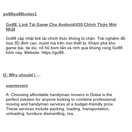
go88go88today1
Go88: Link Tải Game Cho Android/iOS Chính Thức Mới
Nhất
Go88 cập nhật link tải chính thức không bị chặn. Trải nghiệm đồ
họa 3D đỉnh cao, mượt mà trên mọi thiết bị. Khám phá kho
game bài, tài xỉu, nổ hũ bom tấn và rinh quà khủng cùng Go88
hôm nay. Website: https://go88...
Q: Why should I choose affordable handyman movers in Dubai for my relocation and maintenance needs?
uaemovers
A: Choosing affordable handyman movers in Dubai is the
perfect solution for anyone looking to combine professional
moving and handyman services at a budget-friendly price.
These services include packing, loading, transportation,
unloading, furniture dismantling, rea...