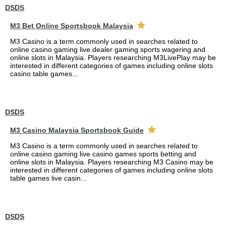
DSDS
M3 Bet Online Sportsbook Malaysia
M3 Casino is a term commonly used in searches related to
online casino gaming live dealer gaming sports wagering and
online slots in Malaysia. Players researching M3LivePlay may be
interested in different categories of games including online slots
casino table games...
DSDS
M3 Casino Malaysia Sportsbook Guide
M3 Casino is a term commonly used in searches related to
online casino gaming live casino games sports betting and
online slots in Malaysia. Players researching M3 Casino may be
interested in different categories of games including online slots
table games live casin...
DSDS