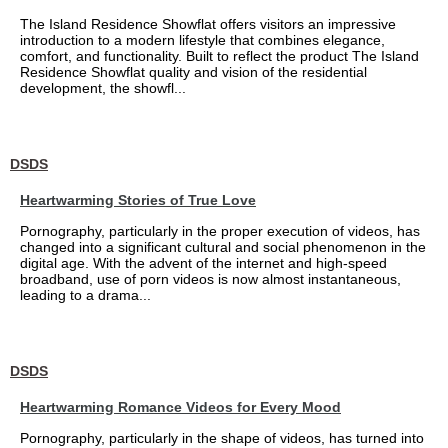
The Island Residence Showflat offers visitors an impressive
introduction to a modern lifestyle that combines elegance,
comfort, and functionality. Built to reflect the product The Island
Residence Showflat quality and vision of the residential
development, the showfl...
DSDS
Heartwarming Stories of True Love
Pornography, particularly in the proper execution of videos, has
changed into a significant cultural and social phenomenon in the
digital age. With the advent of the internet and high-speed
broadband, use of porn videos is now almost instantaneous,
leading to a drama...
DSDS
Heartwarming Romance Videos for Every Mood
Pornography, particularly in the shape of videos, has turned into