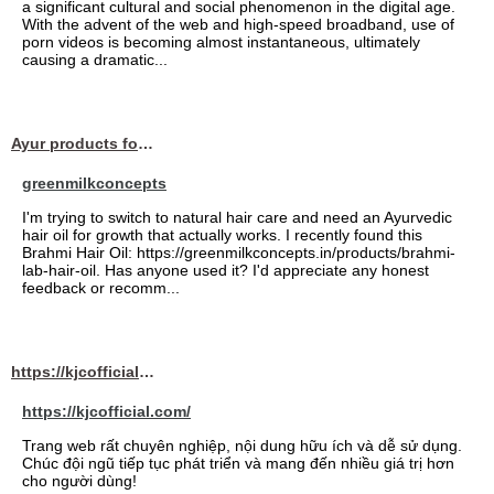
a significant cultural and social phenomenon in the digital age.
With the advent of the web and high-speed broadband, use of
porn videos is becoming almost instantaneous, ultimately
causing a dramatic...
Ayur products for hair
greenmilkconcepts
I'm trying to switch to natural hair care and need an Ayurvedic
hair oil for growth that actually works. I recently found this
Brahmi Hair Oil: https://greenmilkconcepts.in/products/brahmi-
lab-hair-oil. Has anyone used it? I'd appreciate any honest
feedback or recomm...
https://kjcofficial.com/
https://kjcofficial.com/
Trang web rất chuyên nghiệp, nội dung hữu ích và dễ sử dụng.
Chúc đội ngũ tiếp tục phát triển và mang đến nhiều giá trị hơn
cho người dùng!