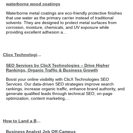
waterborne wood coatings
Waterborne metal coatings are eco-friendly protective finishes
that use water as the primary carrier instead of traditional
solvents. They are designed to protect metal surfaces from
corrosion, moisture, chemicals, and UV exposure while
providing excellent adhesion a...
Clicx Technologies
SEO Services by ClicX Technologies – Drive Higher
Rankings, Organic Traffic & Business Growth
Boost your online visibility with ClicX Technologies SEO
Services. Our data-driven SEO strategies improve search
rankings, increase organic traffic, enhance brand authority, and
generate qualified leads through technical SEO, on-page
optimization, content marketing,...
How to Land a Business Analyst Job Off-Campus When Your College Has Zero Tech Connections
Business Analyst Job Off-Campus