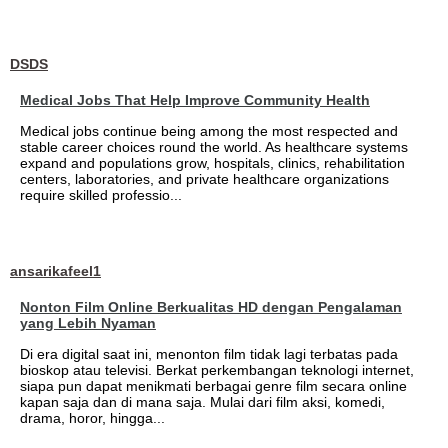
DSDS
Medical Jobs That Help Improve Community Health
Medical jobs continue being among the most respected and
stable career choices round the world. As healthcare systems
expand and populations grow, hospitals, clinics, rehabilitation
centers, laboratories, and private healthcare organizations
require skilled professio...
ansarikafeel1
Nonton Film Online Berkualitas HD dengan Pengalaman
yang Lebih Nyaman
Di era digital saat ini, menonton film tidak lagi terbatas pada
bioskop atau televisi. Berkat perkembangan teknologi internet,
siapa pun dapat menikmati berbagai genre film secara online
kapan saja dan di mana saja. Mulai dari film aksi, komedi,
drama, horor, hingga...