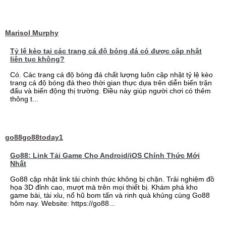
Marisol Murphy
Tỷ lệ kèo tại các trang cá độ bóng đá có được cập nhật
liên tục không?
Có. Các trang cá độ bóng đá chất lượng luôn cập nhật tỷ lệ kèo
trang cá độ bóng đá theo thời gian thực dựa trên diễn biến trận
đấu và biến động thị trường. Điều này giúp người chơi có thêm
thông t...
go88go88today1
Go88: Link Tải Game Cho Android/iOS Chính Thức Mới
Nhất
Go88 cập nhật link tải chính thức không bị chặn. Trải nghiệm đồ
họa 3D đỉnh cao, mượt mà trên mọi thiết bị. Khám phá kho
game bài, tài xỉu, nổ hũ bom tấn và rinh quà khủng cùng Go88
hôm nay. Website: https://go88...