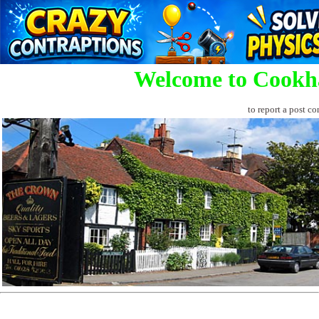
Welcome to Cookh
to report a post co