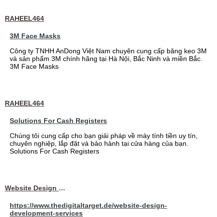
RAHEEL464
3M Face Masks
Công ty TNHH AnDong Việt Nam chuyên cung cấp băng keo 3M
và sản phẩm 3M chính hãng tại Hà Nội, Bắc Ninh và miền Bắc.
3M Face Masks
RAHEEL464
Solutions For Cash Registers
Chúng tôi cung cấp cho bạn giải pháp về máy tính tiền uy tín,
chuyên nghiệp, lắp đặt và bảo hành tại cửa hàng của bạn.
Solutions For Cash Registers
Website Design Services berin
https://www.thedigitaltarget.de/website-design-
development-services