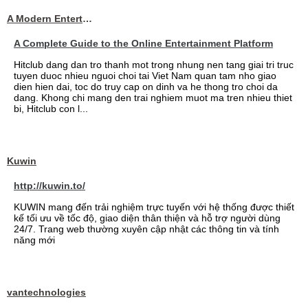
A Modern Entertainment Platform Bringing
A Complete Guide to the Online Entertainment Platform
Hitclub dang dan tro thanh mot trong nhung nen tang giai tri truc
tuyen duoc nhieu nguoi choi tai Viet Nam quan tam nho giao
dien hien dai, toc do truy cap on dinh va he thong tro choi da
dang. Khong chi mang den trai nghiem muot ma tren nhieu thiet
bi, Hitclub con l...
Kuwin
http://kuwin.to/
KUWIN mang đến trải nghiệm trực tuyến với hệ thống được thiết
kế tối ưu về tốc độ, giao diện thân thiện và hỗ trợ người dùng
24/7. Trang web thường xuyên cập nhật các thông tin và tính
năng mới
vantechnologies