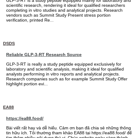
GLP-3-RT is a study peptide equipped mainly for laboratory and
scientific research, rendering it ideal for qualified researchers
completing in vitro studies and analytical projects. Research
vendors such as Summit Study Present stress portion
verification, printed Re...
DSDS
Reliable GLP-3-RT Research Source
GLP-3-RT is really a study peptide equipped exclusively for
laboratory and scientific analysis, making it ideal for qualified
analysts performing in vitro reports and analytical projects.
Research companies such as for example Summit Study Offer
highlight portion evi...
EA88
https://ea88.food/
Bài viết rất hay và dễ hiểu. Cảm ơn bạn đã chia sẻ những thông
tin hữu ích. Tôi thường tham khảo EA88 tại https://ea88.food/ để
tìm thêm nhiều nội dung thú vị. Chúc website ngày càng thành