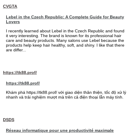
CVGTA
Lebel in the Czech Republic: A Complete Guide for Beauty
Lovers
I recently learned about Lebel in the Czech Republic and found
it very interesting. The brand is known for its professional hair
care and beauty products. Many salons use Lebel because the
products help keep hair healthy, soft, and shiny. I like that there
are differ...
https://tk88.prof/
https://tk88.prof/
Khám phá https://tk88.prof/ với giao diện thân thiện, tốc độ xử lý
nhanh và trải nghiệm mượt mà trên cả điện thoại lẫn máy tính.
DSDS
Réseau informatique pour une productivité maximale