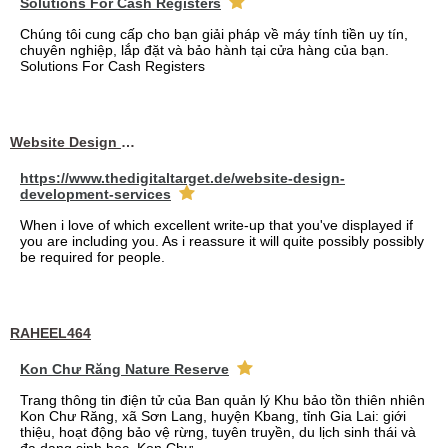
Solutions For Cash Registers
Chúng tôi cung cấp cho bạn giải pháp về máy tính tiền uy tín,
chuyên nghiệp, lắp đặt và bảo hành tại cửa hàng của bạn.
Solutions For Cash Registers
Website Design Services berin
https://www.thedigitaltarget.de/website-design-
development-services
When i love of which excellent write-up that you've displayed if
you are including you. As i reassure it will quite possibly possibly
be required for people.
RAHEEL464
Kon Chư Răng Nature Reserve
Trang thông tin điện tử của Ban quản lý Khu bảo tồn thiên nhiên
Kon Chư Răng, xã Sơn Lang, huyện Kbang, tỉnh Gia Lai: giới
thiệu, hoạt động bảo vệ rừng, tuyên truyền, du lịch sinh thái và