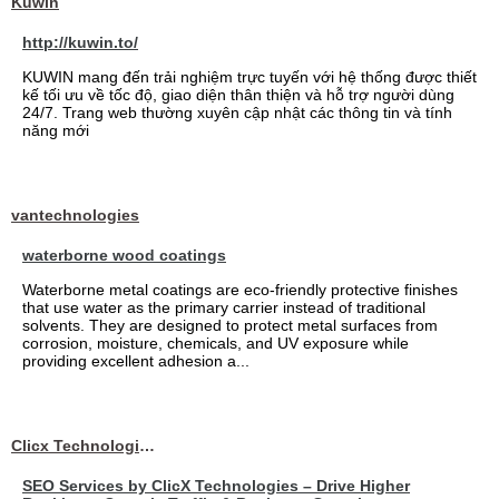
Kuwin
http://kuwin.to/
KUWIN mang đến trải nghiệm trực tuyến với hệ thống được thiết
kế tối ưu về tốc độ, giao diện thân thiện và hỗ trợ người dùng
24/7. Trang web thường xuyên cập nhật các thông tin và tính
năng mới
vantechnologies
waterborne wood coatings
Waterborne metal coatings are eco-friendly protective finishes
that use water as the primary carrier instead of traditional
solvents. They are designed to protect metal surfaces from
corrosion, moisture, chemicals, and UV exposure while
providing excellent adhesion a...
Clicx Technologies
SEO Services by ClicX Technologies – Drive Higher