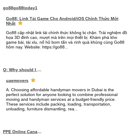
go88go88today1
Go88: Link Tải Game Cho Android/iOS Chính Thức Mới
Nhất
Go88 cập nhật link tải chính thức không bị chặn. Trải nghiệm đồ
họa 3D đỉnh cao, mượt mà trên mọi thiết bị. Khám phá kho
game bài, tài xỉu, nổ hũ bom tấn và rinh quà khủng cùng Go88
hôm nay. Website: https://go88...
Q: Why should I choose affordable handyman movers in Dubai for my relocation and maintenance needs?
uaemovers
A: Choosing affordable handyman movers in Dubai is the
perfect solution for anyone looking to combine professional
moving and handyman services at a budget-friendly price.
These services include packing, loading, transportation,
unloading, furniture dismantling, rea...
PPE Online Canada – Bulk PPE Supplier | N95, Gloves, Masks & Medical Supplies