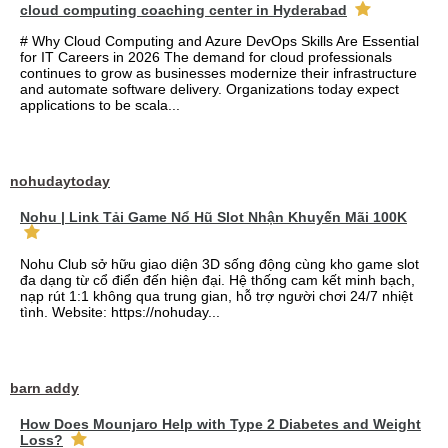
cloud computing coaching center in Hyderabad
# Why Cloud Computing and Azure DevOps Skills Are Essential
for IT Careers in 2026 The demand for cloud professionals
continues to grow as businesses modernize their infrastructure
and automate software delivery. Organizations today expect
applications to be scala...
nohudaytoday
Nohu | Link Tải Game Nổ Hũ Slot Nhận Khuyến Mãi 100K
Nohu Club sở hữu giao diện 3D sống động cùng kho game slot
đa dạng từ cổ điển đến hiện đại. Hệ thống cam kết minh bạch,
nạp rút 1:1 không qua trung gian, hỗ trợ người chơi 24/7 nhiệt
tình. Website: https://nohuday...
barn addy
How Does Mounjaro Help with Type 2 Diabetes and Weight
Loss?