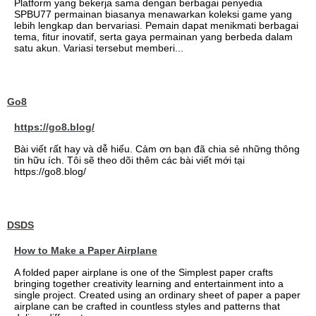
Platform yang bekerja sama dengan berbagai penyedia
SPBU77 permainan biasanya menawarkan koleksi game yang
lebih lengkap dan bervariasi. Pemain dapat menikmati berbagai
tema, fitur inovatif, serta gaya permainan yang berbeda dalam
satu akun. Variasi tersebut memberi...
Go8
https://go8.blog/
Bài viết rất hay và dễ hiểu. Cảm ơn bạn đã chia sẻ những thông
tin hữu ích. Tôi sẽ theo dõi thêm các bài viết mới tại
https://go8.blog/
DSDS
How to Make a Paper Airplane
A folded paper airplane is one of the Simplest paper crafts
bringing together creativity learning and entertainment into a
single project. Created using an ordinary sheet of paper a paper
airplane can be crafted in countless styles and patterns that