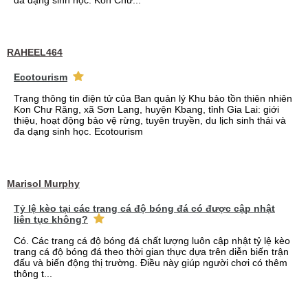
đa dạng sinh học. Kon Chư...
RAHEEL464
Ecotourism
Trang thông tin điện tử của Ban quản lý Khu bảo tồn thiên nhiên
Kon Chư Răng, xã Sơn Lang, huyện Kbang, tỉnh Gia Lai: giới
thiệu, hoạt động bảo vệ rừng, tuyên truyền, du lịch sinh thái và
đa dạng sinh học. Ecotourism
Marisol Murphy
Tỷ lệ kèo tại các trang cá độ bóng đá có được cập nhật
liên tục không?
Có. Các trang cá độ bóng đá chất lượng luôn cập nhật tỷ lệ kèo
trang cá độ bóng đá theo thời gian thực dựa trên diễn biến trận
đấu và biến động thị trường. Điều này giúp người chơi có thêm
thông t...