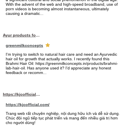
With the advent of the web and high-speed broadband, use of
porn videos is becoming almost instantaneous, ultimately
causing a dramatic...
Ayur products for hair
greenmilkconcepts
I'm trying to switch to natural hair care and need an Ayurvedic
hair oil for growth that actually works. I recently found this
Brahmi Hair Oil: https://greenmilkconcepts.in/products/brahmi-
lab-hair-oil. Has anyone used it? I'd appreciate any honest
feedback or recomm...
https://kjcofficial.com/
https://kjcofficial.com/
Trang web rất chuyên nghiệp, nội dung hữu ích và dễ sử dụng.
Chúc đội ngũ tiếp tục phát triển và mang đến nhiều giá trị hơn
cho người dùng!